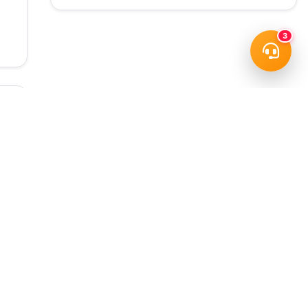
3
I TÁC - NHÀ MUA LỚN khi họ tìm
Đăng ký miễn phí !
ỗ trợ !