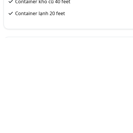
Container kho cũ 40 feet
Container lạnh 20 feet
Tag:
container văn phòng 40 feet, container văn phò
văn phòng 40 feet ở tại tp. hải phòng
Đăng ký Trang Vàng
Bạn là doanh nghiệp?
kiếm trên Trang vàn