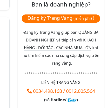
Bạn là doanh nghiệp?
Đăng ký Trang Vàng
!
(miễn phí)
Đăng ký Trang Vàng giúp bạn
QUẢNG BÁ
DOANH NGHIỆP và tiếp cận với KHÁCH
HÀNG - ĐỐI TÁC - CÁC NHÀ MUA LỚN
khi
họ tìm kiếm các nhà cung cấp dịch vụ trên
Trang Vàng.
**********************************
LIÊN HỆ TRANG VÀNG
0934.498.168
/
0912.005.564
(số
Hotline/
)