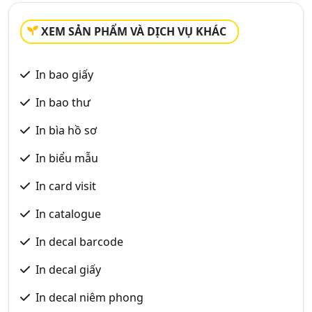
XEM SẢN PHẨM VÀ DỊCH VỤ KHÁC
In bao giấy
In bao thư
In bìa hồ sơ
In biểu mẫu
In card visit
In catalogue
In decal barcode
In decal giấy
In decal niêm phong