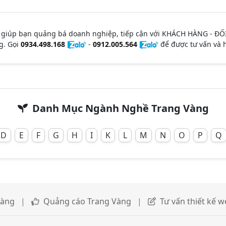
 giúp bạn quảng bá doanh nghiệp, tiếp cận với KHÁCH HÀNG - ĐỐ
g. Gọi
0934.498.168
-
0912.005.564
để được tư vấn và h
Danh Mục Ngành Nghề Trang Vàng
D
E
F
G
H
I
K
L
M
N
O
P
Q
Vàng
|
Quảng cáo Trang Vàng
|
Tư vấn thiết kế w