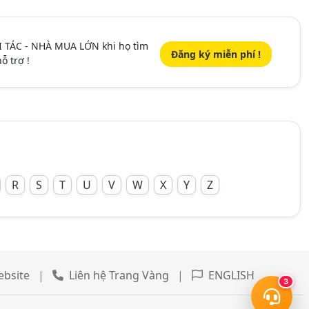
I TÁC - NHÀ MUA LỚN khi họ tìm
Đăng ký miễn phí !
ỗ trợ !
R
S
T
U
V
W
X
Y
Z
ebsite
|
Liên hệ Trang Vàng
|
ENGLISH
3