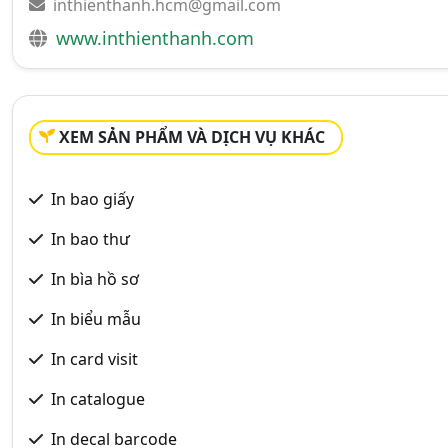
inthienthanh.hcm@gmail.com
www.inthienthanh.com
XEM SẢN PHẨM VÀ DỊCH VỤ KHÁC
In bao giấy
In bao thư
In bìa hồ sơ
In biểu mẫu
In card visit
In catalogue
In decal barcode