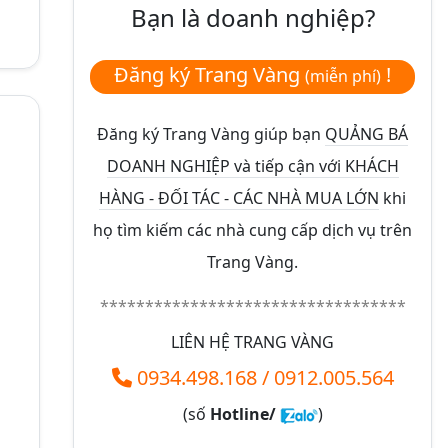
Bạn là doanh nghiệp?
Đăng ký Trang Vàng
!
(miễn phí)
Đăng ký Trang Vàng giúp bạn
QUẢNG BÁ
DOANH NGHIỆP và tiếp cận với KHÁCH
HÀNG - ĐỐI TÁC - CÁC NHÀ MUA LỚN
khi
họ tìm kiếm các nhà cung cấp dịch vụ trên
Trang Vàng.
**********************************
LIÊN HỆ TRANG VÀNG
0934.498.168
/
0912.005.564
(số
Hotline/
)