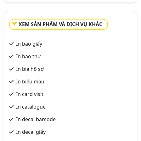
XEM SẢN PHẨM VÀ DỊCH VỤ KHÁC
In bao giấy
In bao thư
In bìa hồ sơ
In biểu mẫu
In card visit
In catalogue
In decal barcode
In decal giấy