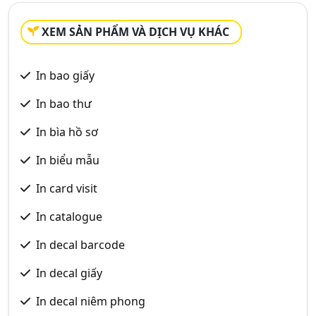
XEM SẢN PHẨM VÀ DỊCH VỤ KHÁC
In bao giấy
In bao thư
In bìa hồ sơ
In biểu mẫu
In card visit
In catalogue
In decal barcode
In decal giấy
In decal niêm phong