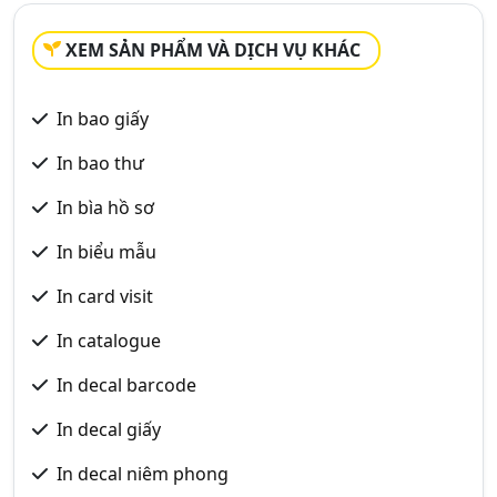
XEM SẢN PHẨM VÀ DỊCH VỤ KHÁC
In bao giấy
In bao thư
In bìa hồ sơ
In biểu mẫu
In card visit
In catalogue
In decal barcode
In decal giấy
In decal niêm phong