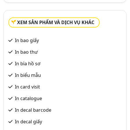
XEM SẢN PHẨM VÀ DỊCH VỤ KHÁC
In bao giấy
In bao thư
In bìa hồ sơ
In biểu mẫu
In card visit
In catalogue
In decal barcode
In decal giấy