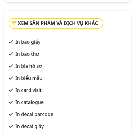
XEM SẢN PHẨM VÀ DỊCH VỤ KHÁC
In bao giấy
In bao thư
In bìa hồ sơ
In biểu mẫu
In card visit
In catalogue
In decal barcode
In decal giấy