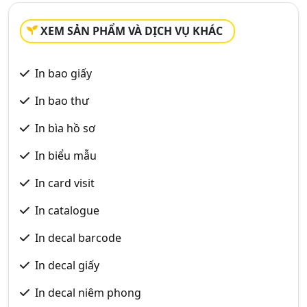
XEM SẢN PHẨM VÀ DỊCH VỤ KHÁC
In bao giấy
In bao thư
In bìa hồ sơ
In biểu mẫu
In card visit
In catalogue
In decal barcode
In decal giấy
In decal niêm phong