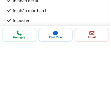
In nhãn decal
In nhãn mác bao bì
In poster
In quảng cáo
Gọi ngay
Chat Zalo
Email
In tem bảo hành
In tem bể
In tem dán sản phẩm
In tem mi mắt
In tem mỹ phẩm
In tem nhãn dầu nhớt
In tem nhãn decal
In tem nhãn dược phẩm