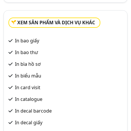
XEM SẢN PHẨM VÀ DỊCH VỤ KHÁC
In bao giấy
In bao thư
In bìa hồ sơ
In biểu mẫu
In card visit
In catalogue
In decal barcode
In decal giấy