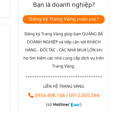
Bạn là doanh nghiệp?
Đăng ký Trang Vàng
!
(miễn phí)
Đăng ký Trang Vàng giúp bạn
QUẢNG BÁ
DOANH NGHIỆP và tiếp cận với KHÁCH
HÀNG - ĐỐI TÁC - CÁC NHÀ MUA LỚN
khi
họ tìm kiếm các nhà cung cấp dịch vụ trên
Trang Vàng.
**********************************
LIÊN HỆ TRANG VÀNG
0934.498.168
/
0912.005.564
(số
Hotline/
)