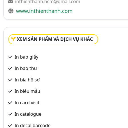
inthienthanh.hcm@gmail.com
www.inthienthanh.com
XEM SẢN PHẨM VÀ DỊCH VỤ KHÁC
In bao giấy
In bao thư
In bìa hồ sơ
In biểu mẫu
In card visit
In catalogue
In decal barcode