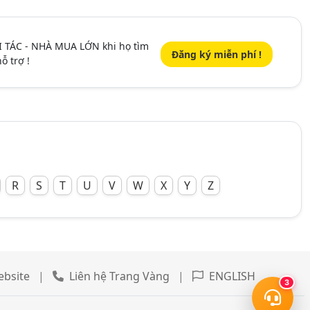
I TÁC - NHÀ MUA LỚN khi họ tìm
Đăng ký miễn phí !
ỗ trợ !
R
S
T
U
V
W
X
Y
Z
ebsite
|
Liên hệ Trang Vàng
|
ENGLISH
3