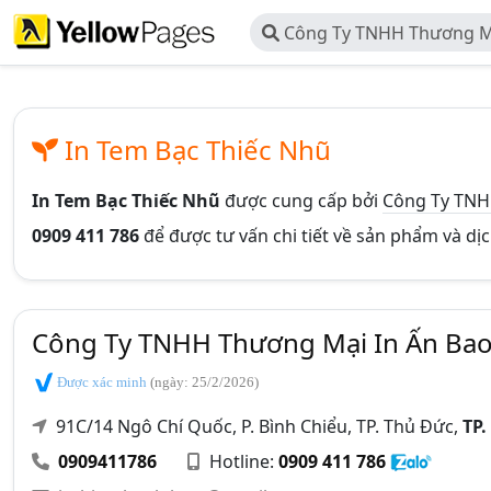
Công Ty TNHH Thương Mạ
Thiên Thanh
In Tem Bạc Thiếc Nhũ
In Tem Bạc Thiếc Nhũ
được cung cấp bởi
Công Ty TNH
0909 411 786
để được tư vấn chi tiết về sản phẩm và dị
Công Ty TNHH Thương Mại In Ấn Bao
Được xác minh
(ngày: 25/2/2026)
91C/14 Ngô Chí Quốc, P. Bình Chiểu, TP. Thủ Đức,
TP.
0909411786
Hotline:
0909 411 786