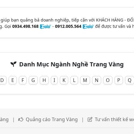
 giúp bạn quảng bá doanh nghiệp, tiếp cận với KHÁCH HÀNG - ĐỐ
g. Gọi
0934.498.168
-
0912.005.564
để được tư vấn và h
Danh Mục Ngành Nghề Trang Vàng
D
E
F
G
H
I
K
L
M
N
O
P
Q
Vàng
|
Quảng cáo Trang Vàng
|
Tư vấn thiết kế w