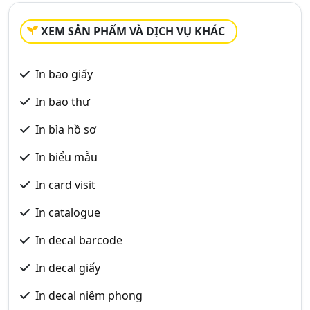
XEM SẢN PHẨM VÀ DỊCH VỤ KHÁC
In bao giấy
In bao thư
In bìa hồ sơ
In biểu mẫu
In card visit
In catalogue
In decal barcode
In decal giấy
In decal niêm phong