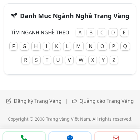
Danh Mục Ngành Nghề Trang Vàng
TÌM NGÀNH NGHỀ THEO
A
B
C
D
E
F
G
H
I
K
L
M
N
O
P
Q
R
S
T
U
V
W
X
Y
Z
Đăng ký Trang Vàng
|
Quảng cáo Trang Vàng
Copyright © 2008 Trang vàng Việt Nam. All rights reserved.