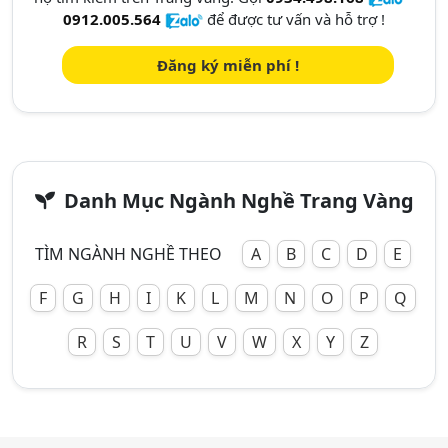
0912.005.564
để được tư vấn và hỗ trợ !
Đăng ký miễn phí !
Danh Mục Ngành Nghề Trang Vàng
TÌM NGÀNH NGHỀ THEO
A
B
C
D
E
F
G
H
I
K
L
M
N
O
P
Q
R
S
T
U
V
W
X
Y
Z