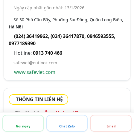
Ngày cập nhật gần nhất: 13/1/2026
Số 30 Phố Cầu Bây, Phường Sài Đồng, Quận Long Biên,
Hà Nội
(024) 36419962
,
(024) 36417870
,
0946593555
,
0977189390
Hotline:
0913 740 466
safeviet@outlook.com
www.safeviet.com
THÔNG TIN LIÊN HỆ
Tên liên hệ:
Ông Hoàng Vũ
Chức vụ:
Giám Đốc
Gọi ngay
Chat Zalo
Email
Di động:
0903 254 388