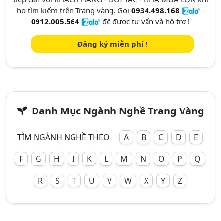
họ tìm kiếm trên Trang vàng. Gọi
0934.498.168
-
0912.005.564
để được tư vấn và hỗ trợ !
Đăng ký miễn phí !
Danh Mục Ngành Nghề Trang Vàng
TÌM NGÀNH NGHỀ THEO
A
B
C
D
E
F
G
H
I
K
L
M
N
O
P
Q
R
S
T
U
V
W
X
Y
Z