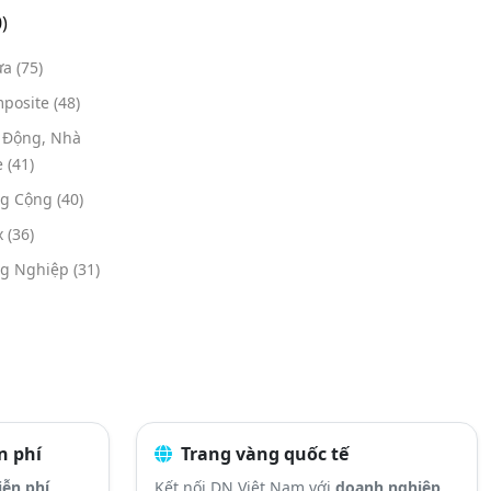
)
ựa
(75)
mposite
(48)
i Động, Nhà
e
(41)
ng Cộng
(40)
x
(36)
ng Nghiệp
(31)
n phí
Trang vàng quốc tế
ễn phí
Kết nối DN Việt Nam với
doanh nghiệp