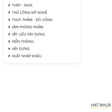
THÉP - INOX
THỦ CÔNG MỸ NGHỆ
THỰC PHẨM - ĐỒ UỐNG
VĂN PHÒNG PHẨM
VẬT LIỆU XÂY DỰNG
VIỄN THÔNG
XÂY DỰNG
XUẤT NHẬP KHẨU
HAT NHỰA