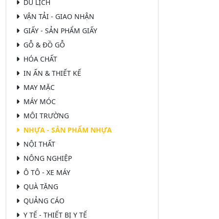
DU LỊCH
VẬN TẢI - GIAO NHẬN
GIẤY - SẢN PHẨM GIẤY
GỖ & ĐỒ GỖ
HÓA CHẤT
IN ẤN & THIẾT KẾ
MAY MẶC
MÁY MÓC
MÔI TRƯỜNG
NHỰA - SẢN PHẨM NHỰA
NỘI THẤT
NÔNG NGHIỆP
Ô TÔ - XE MÁY
QUÀ TẶNG
QUẢNG CÁO
Y TẾ - THIẾT BỊ Y TẾ