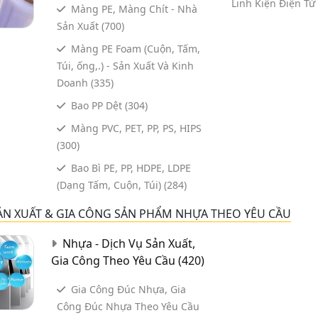
Linh Kiện Điện Tử
Màng PE, Màng Chít - Nhà
Sản Xuất
(700)
Màng PE Foam (Cuộn, Tấm,
Túi, ống,.) - Sản Xuất Và Kinh
Doanh
(335)
Bao PP Dệt
(304)
Màng PVC, PET, PP, PS, HIPS
(300)
Bao Bì PE, PP, HDPE, LDPE
(Dạng Tấm, Cuộn, Túi)
(284)
ẢN XUẤT & GIA CÔNG SẢN PHẨM NHỰA THEO YÊU CẦU
Nhựa - Dịch Vụ Sản Xuất,
Gia Công Theo Yêu Cầu
(420)
Gia Công Đúc Nhựa, Gia
Công Đúc Nhựa Theo Yêu Cầu