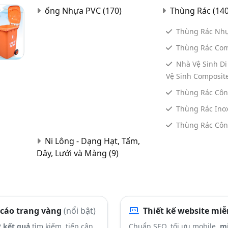
ống Nhựa PVC
(170)
Thùng Rác
(140
Thùng Rác Nh
Thùng Rác Co
Nhà Vệ Sinh D
Vệ Sinh Composit
Thùng Rác Cô
Thùng Rác Ino
Thùng Rác Cô
Ni Lông - Dạng Hạt, Tấm,
Dây, Lưới và Màng
(9)
cáo trang vàng
(nổi bật)
Thiết kế website miễ
 kết quả
tìm kiếm, tiếp cận
Chuẩn SEO, tối ưu mobile,
mi