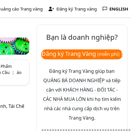
uảng cáo Trang vàng
Đăng ký Trang vàng
ENGLISH
Bạn là doanh nghiệp?
Đăng ký Trang Vàng
!
(miễn phí)
n Phẩm
Đăng ký Trang Vàng giúp bạn
u Cầu
|
áo
QUẢNG BÁ DOANH NGHIỆP và tiếp
cận với KHÁCH HÀNG - ĐỐI TÁC -
CÁC NHÀ MUA LỚN
khi họ tìm kiếm
nh, Tái Chế
nhà các nhà cung cấp dịch vụ trên
Trang Vàng.
**********************************