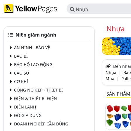
Nhựa
Nhựa
Niên giám ngành
AN NINH - BẢO VỆ
BAO BÌ
BẢO HỘ LAO ĐỘNG
Đến nha
Nhựa
|
Bao
CAO SU
Mưa
|
Pall
CƠ KHÍ
CÔNG NGHIỆP - THIẾT BỊ
SẢN PHẨM
ĐIỆN & THIẾT BỊ ĐIỆN
ĐIỆN LẠNH
ĐỒ GIA DỤNG
DOANH NGHIỆP CẦN DÙNG