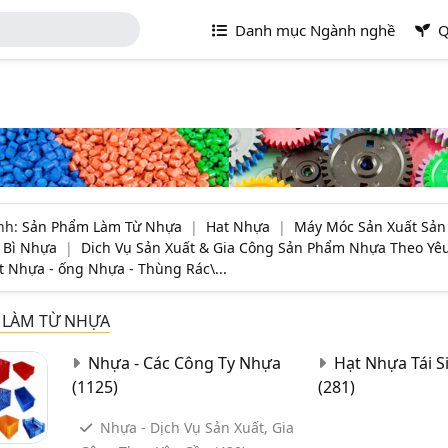
Danh mục Ngành nghề
Q
nh:
Sản Phẩm Làm Từ Nhựa
|
Hat Nhựa
|
Máy Móc Sản Xuất Sả
 Bì Nhựa
|
Dich Vụ Sản Xuất & Gia Công Sản Phẩm Nhựa Theo Yê
et Nhựa - ống Nhựa - Thùng Rác\...
 LÀM TỪ NHỰA
Nhựa - Các Công Ty Nhựa
Hạt Nhựa Tái Si
(1125)
(281)
Nhựa - Dịch Vụ Sản Xuất, Gia