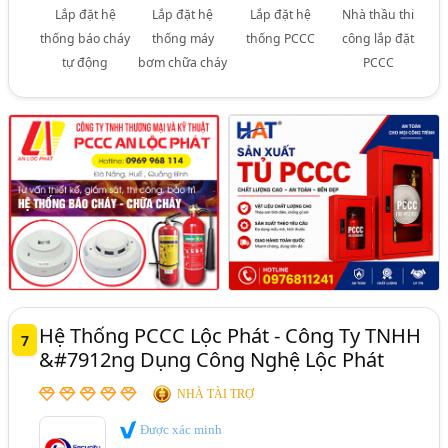
Lắp đặt hệ
Lắp đặt hệ
Lắp đặt hệ
Nhà thầu thi
thống báo cháy
thống máy
thống PCCC
công lắp đặt
tự động
bơm chữa cháy
PCCC
Hệ Thống PCCC Lộc Phát - Công Ty TNHH
7
&#7912ng Dụng Công Nghệ Lộc Phát
NHÀ TÀI TRỢ
Được xác minh