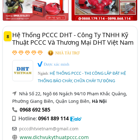
Hệ Thống PCCC DHT - Công Ty TNHH Kỹ
8
Thuật PCCC Và Thương Mại DHT Việt Nam
NHÀ TÀI TRỢ
Được xác minh
HỆ THỐNG PCCC - THI CÔNG LẮP ĐẶT HỆ
Ngành:
THỐNG BÁO CHÁY, CHỮA CHÁY TỰ ĐỘNG
Nhà Số 22, Ngõ 66 Ngách 94/10 Phạm Khắc Quảng,
Phường Giang Biên, Quận Long Biên,
Hà Nội
0968 692 585
Hotline:
0961 889 114
pcccdhtvietnam@gmail.com
www.dichvukythuatpccc.com