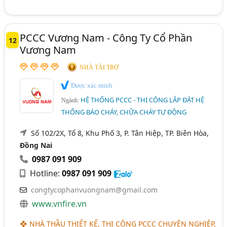
PCCC Vương Nam - Công Ty Cổ Phần
12
Vương Nam
NHÀ TÀI TRỢ
Được xác minh
HỆ THỐNG PCCC - THI CÔNG LẮP ĐẶT HỆ
Ngành:
THỐNG BÁO CHÁY, CHỮA CHÁY TỰ ĐỘNG
Số 102/2X, Tổ 8, Khu Phố 3, P. Tân Hiệp, TP. Biên Hòa,
Đồng Nai
0987 091 909
Hotline:
0987 091 909
congtycophanvuongnam@gmail.com
www.vnfire.vn
❖ NHÀ THẦU THIẾT KẾ, THI CÔNG PCCC CHUYÊN NGHIỆP,