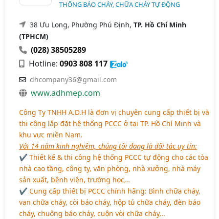
THỐNG BÁO CHÁY, CHỮA CHÁY TỰ ĐỘNG
38 Ưu Long, Phường Phú Định,
TP. Hồ Chí Minh
(TPHCM)
(028) 38505289
Hotline:
0903 808 117
dhcompany36@gmail.com
www.adhmep.com
Công Ty TNHH A.D.H là đơn vị chuyên cung cấp thiết bị và
thi công lắp đặt hệ thống PCCC ở tại TP. Hồ Chí Minh và
khu vực miền Nam.
Với 14 năm kinh nghiệm, chúng tôi đang là đối tác uy tín:
✔ Thiết kế & thi công hệ thống PCCC tự động cho các tòa
nhà cao tầng, công ty, văn phòng, nhà xưởng, nhà máy
sản xuất, bệnh viện, trường học,..
✔ Cung cấp thiết bị PCCC chính hãng: Bình chữa cháy,
van chữa cháy, còi báo cháy, hộp tủ chữa cháy, đèn báo
cháy, chuông báo cháy, cuộn vòi chữa cháy,..