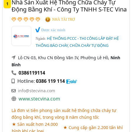
Nhà Sản Xuất Hệ Thống Chữa Cháy Tự
Hệ Thống Báo Cháy Địa Chỉ (8)
1
Quảng Ninh
Quảng Trị
Sơn La
Thái Bình
Động Bằng Khí - Công Ty TNHH S-TEC Vina
Hệ Thống Chữa Cháy Foam (6)
Thái Nguyên
Thanh Hóa
Thừa Thiên Huế
NHÀ TÀI TRỢ
Hệ Thống Báo Cháy Vùng (1)
TP. Cần Thơ
Vĩnh Phúc
Bắc Giang
Được xác minh
Ngành xem thêm
HỆ THỐNG PCCC - THI CÔNG LẮP ĐẶT HỆ
Bình Định
Hà Nam
Hải Dương
Kiên Giang
Ngành:
An Ninh, An Toàn - Hệ Thống Và Thiết Bị An Ninh, An
THỐNG BÁO CHÁY, CHỮA CHÁY TỰ ĐỘNG
Long An
Ninh Bình
Ninh Thuận
Toàn (1095)
Lô CN-03, Khu CN Đồng Văn IV, Phường Lê Hồ,
Ninh
Quảng Bình
Quảng Nam
Quảng Ngãi
Phòng Cháy Chữa Cháy - Thiết Bị Phòng Cháy Chữa
Bình
Cháy (1081)
Tây Ninh
Tiền Giang
Trà Vinh
0386119114
Hệ Thống PCCC - Bảo Trì Và Sửa Chữa Hệ Thống Phòng
Hotline:
0386 119 114
Cháy Chữa Cháy (93)
info@stecvina.com
Bình Chữa Cháy - Bảo Dưỡng Và Nạp Sạc Bình Chữa
www.stecvina.com
Cháy (72)
Là đơn vị tiên phong sản xuất hệ thống chữa cháy tự
động bằng khí, trong vòng 8 năm chúng tôi:
★ Sản xuất hơn 24.000
★ Cung cấp gần 2.200 tấn khí
bình khí các loại