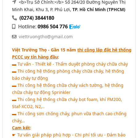
<b>Trụ Sở Chính:</b> Số 264/20 Đường Nguyễn Thị
Minh Khai, Khu 3, P. Phú Lợi,
TP. Hồ Chí Minh (TPHCM)
(0274) 3844180
Hotline:
0986 504 776
viettruongtho@gmail.com
Việt Trường Thọ - Gần 15 năm
thi công lắp đặt hệ thống
PCCC uy tín hàng đầu
:
▬ Tư vấn - Thiết kế - Thẩm duyệt phòng cháy chữa cháy
▬ Thi công hệ thống phòng cháy chữa cháy, hệ thống
báo cháy tự động
▬ Thi công hệ thống chữa cháy vách tường, hệ thống
chữa cháy tự động Sprinkler
▬ Thi công hệ thống chữa cháy bọt foam, khí FM200,
Staf-XCO2, N2,..
▬ Thi công sơn chống cháy, phun vữa thạch cao chống
cháy,..
Cam kết
:
☛ Tư vấn giải pháp phù hợp - Chi phí tối ưu - Đảm bảo