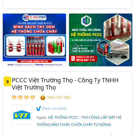
PCCC Việt Trường Thọ - Công Ty TNHH
9
Việt Trường Thọ
NHÀ TÀI TRỢ
Được xác minh
HỆ THỐNG PCCC - THI CÔNG LẮP ĐẶT HỆ
Ngành:
THỐNG BÁO CHÁY, CHỮA CHÁY TỰ ĐỘNG