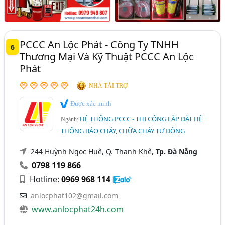
PCCC An Lộc Phát - Công Ty TNHH
6
Thương Mại Và Kỹ Thuật PCCC An Lộc
Phát
NHÀ TÀI TRỢ
Được xác minh
HỆ THỐNG PCCC - THI CÔNG LẮP ĐẶT HỆ
Ngành:
THỐNG BÁO CHÁY, CHỮA CHÁY TỰ ĐỘNG
244 Huỳnh Ngọc Huệ, Q. Thanh Khê,
Tp. Đà Nẵng
0798 119 866
Hotline:
0969 968 114
anlocphat102@gmail.com
www.anlocphat24h.com