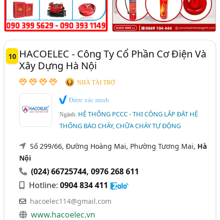
HACOELEC - Công Ty Cổ Phần Cơ Điện Và
10
Xây Dựng Hà Nội
NHÀ TÀI TRỢ
Được xác minh
HỆ THỐNG PCCC - THI CÔNG LẮP ĐẶT HỆ
Ngành:
THỐNG BÁO CHÁY, CHỮA CHÁY TỰ ĐỘNG
Số 299/66, Đường Hoàng Mai, Phường Tương Mai,
Hà
Nội
(024) 66725744
,
0976 268 611
Hotline:
0904 834 411
hacoelec114@gmail.com
www.hacoelec.vn