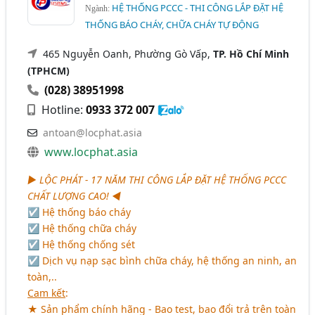
HỆ THỐNG PCCC - THI CÔNG LẮP ĐẶT HỆ
Ngành:
THỐNG BÁO CHÁY, CHỮA CHÁY TỰ ĐỘNG
465 Nguyễn Oanh, Phường Gò Vấp,
TP. Hồ Chí Minh
(TPHCM)
(028) 38951998
Hotline:
0933 372 007
antoan@locphat.asia
www.locphat.asia
► LỘC PHÁT - 17 NĂM THI CÔNG LẮP ĐẶT HỆ THỐNG PCCC
CHẤT LƯỢNG CAO! ◄
☑ Hệ thống báo cháy
☑ Hệ thống chữa cháy
☑ Hệ thống chống sét
☑ Dịch vụ nạp sạc bình chữa cháy, hệ thống an ninh, an
toàn,..
Cam kết
:
★ Sản phẩm chính hãng - Bao test, bao đổi trả trên toàn