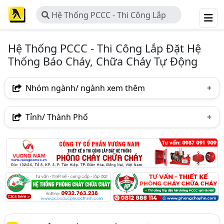
Hệ Thống PCCC - Thi Công Lắp
Đặt Hệ Thống Báo Cháy, Chữa Cháy
Tự Động
Hệ Thống PCCC - Thi Công Lắp Đặt Hệ
Thống Báo Cháy, Chữa Cháy Tự Động
Nhóm ngành/ ngành xem thêm
Ngành nghề
Tỉnh/ Thành Phố
Hệ Thống PCCC - Thi Công Lắp Đặt Hệ Thống Báo Cháy,
Hà Nội
TP. Hồ Chí Minh (TPHCM)
Đồng Nai
Chữa Cháy Tự Động
(586)
Bình Dương
Tp. Đà Nẵng
TP. Hải Phòng
Nhóm ngành nghề
An Giang
Bà Rịa-Vũng Tàu
Bắc Ninh
Hệ Thống Báo Cháy, Hệ Thống Chữa Cháy Tự Động
(132)
Bình Phước
Hưng Yên
Hà Tĩnh
Khánh Hòa
Hệ Thống Chữa Cháy CO2 (9)
Lào Cai
Nghệ An
Phú Thọ
Phú Yên