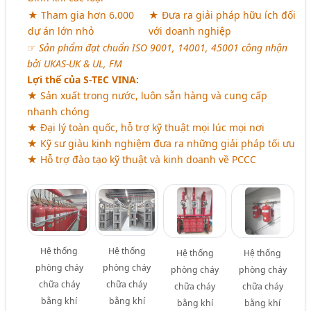
★ Tham gia hơn 6.000
★ Đưa ra giải pháp hữu ích đối
dự án lớn nhỏ
với doanh nghiệp
☞
Sản phẩm đạt chuẩn ISO 9001, 14001, 45001 công nhận
bởi UKAS-UK & UL, FM
Lợi thế của S-TEC VINA:
★ Sản xuất trong nước, luôn sẵn hàng và cung cấp
nhanh chóng
★ Đại lý toàn quốc, hỗ trợ kỹ thuật mọi lúc mọi nơi
★ Kỹ sư giàu kinh nghiệm đưa ra những giải pháp tối ưu
★ Hỗ trợ đào tạo kỹ thuật và kinh doanh về PCCC
Hệ thống
Hệ thống
Hệ thống
Hệ thống
phòng cháy
phòng cháy
phòng cháy
phòng cháy
chữa cháy
chữa cháy
chữa cháy
chữa cháy
bằng khí
bằng khí
bằng khí
bằng khí