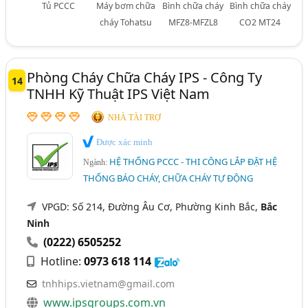
Tủ PCCC
Máy bơm chữa
Bình chữa cháy
Bình chữa cháy
cháy Tohatsu
MFZ8-MFZL8
CO2 MT24
Phòng Cháy Chữa Cháy IPS - Công Ty
14
TNHH Kỹ Thuật IPS Việt Nam
NHÀ TÀI TRỢ
Được xác minh
HỆ THỐNG PCCC - THI CÔNG LẮP ĐẶT HỆ
Ngành:
THỐNG BÁO CHÁY, CHỮA CHÁY TỰ ĐỘNG
VPGD: Số 214, Đường Âu Cơ, Phường Kinh Bắc,
Bắc
Ninh
(0222) 6505252
Hotline:
0973 618 114
tnhhips.vietnam@gmail.com
www.ipsgroups.com.vn