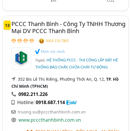
khí
CO2
PCCC Thanh Bình - Công Ty TNHH Thương
13
Mại DV PCCC Thanh Bình
NHÀ TÀI TRỢ
Được xác minh
HỆ THỐNG PCCC - THI CÔNG LẮP ĐẶT HỆ
Ngành:
THỐNG BÁO CHÁY, CHỮA CHÁY TỰ ĐỘNG
352 Bis Lê Thị Riêng, Phường Thới An, Q. 12,
TP. Hồ
Chí Minh (TPHCM)
0982.211.226
Hotline:
0918.687.114
truong.vu@pcccthanhbinh.com.vn
www.pcccthanhbinh.com.vn