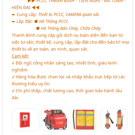
aaaaaa
►► PCCC THANH BÌNH - TIỆN NGHI - AN TOÀN -
HIỆN ĐẠI ◄◄
➨ Cung cấp:
Thiết bị PCCC, CAMERA quan sát.
➨ Lắp đặt:
● Hệ Thống PCCC
aaaaaaaaaa
● Hệ Thống Báo Cháy, Chữa Cháy
Thanh Bình cung cấp gói dịch vụ toàn diện đến bạn từ
việc tư vấn, thiết kế, cung cấp, lắp đặt cho đến bảo trì mọi
thiết bị về an toàn, an ninh, quan sát.
Cam kết
:
√ Đội ngũ công nhân sáng tạo, nhiệt tình, giàu kinh
nghiệm
√ Hàng hóa được chọn lọc và nhập khẩu trực tiếp từ các
thương hiệu uy tín
√ Chi phí thấp, chất lượng cao, thời gian bảo hành lâu
dài.