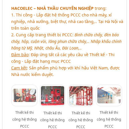
HACOELEC – NHÀ THẦU CHUYÊN NGHIỆP
trong:
1. Thi công - Lắp đặt hệ thống PCCC cho nhà máy, xí
nghiệp, nhà xưởng, biệt thự, nhà cao tầng,.. Tại Hà Nội và
trên toàn quốc
2. Cung cấp trang thiết bị PCCC:
Bình chữa chấy, đèn báo
cháy, hộp, cuộn vòi, lăng phun chữa cháy,.. Nhập khẩu chính
hãng từ Mỹ, Nhật, châu Âu, Đài Loan,..
Đảm bảo
: Đáp ứng tất cả các yêu cầu về Thiết kế - Thi
công - Lắp đặt hạng mục PCCC
Cam kết
: Sản phẩm phù hợp với khí hậu Việt Nam, được
Nhà nước kiểm duyệt.
Thiết kế thi
Thiết kế thi
Thiết kế thi
Thiết kế thi
công hệ thống
công hệ thống
công hệ thống
công hệ thống
PCCC
PCCC
PCCC
PCCC