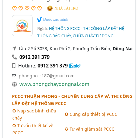
NHÀ TÀI TRỢ
Được xác minh
HỆ THỐNG PCCC - THI CÔNG LẮP ĐẶT HỆ
Ngành:
THỐNG BÁO CHÁY, CHỮA CHÁY TỰ ĐỘNG
Lầu 2 Số 30S3, Khu Phố 2, Phường Trấn Biên,
Đồng Nai
0912 391 379
Hotline:
0912 391 379
phongpccc187@gmail.com
www.phongchaydongnai.com
PCCC THUẬN PHONG - CHUYÊN CUNG CẤP VÀ THI CÔNG
LẮP ĐẶT HỆ THỐNG PCCC
✪ Nạp sạc bình chữa
✪ Cung cấp thiết bị PCCC
cháy
✪ Tư vấn thiết kế về
✪ Tư vấn giám sát PCCC
PCCC