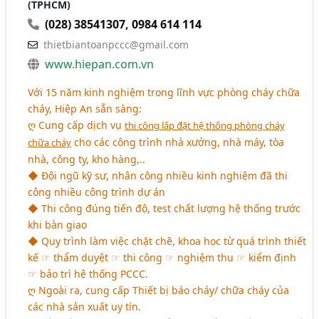
(TPHCM)
(028) 38541307
,
0984 614 114
thietbiantoanpccc@gmail.com
www.hiepan.com.vn
Với 15 năm kinh nghiệm trong lĩnh vực phòng cháy chữa
cháy, Hiệp An sẵn sàng:
ღ Cung cấp dịch vụ
thi công lắp đặt hệ thống phòng cháy
cho các công trình nhà xưởng, nhà máy, tòa
chữa cháy
nhà, công ty, kho hàng,..
◆ Đội ngũ kỹ sư, nhân công nhiều kinh nghiệm đã thi
công nhiều công trình dự án
◆ Thi công đúng tiến độ, test chất lượng hệ thống trước
khi bàn giao
◆ Quy trình làm việc chặt chẽ, khoa học từ quá trình thiết
kế ☞ thẩm duyệt ☞ thi công ☞ nghiệm thu ☞ kiểm định
☞ bảo trì hệ thống PCCC.
ღ Ngoài ra, cung cấp Thiết bị báo cháy/ chữa cháy của
các nhà sản xuất uy tín.