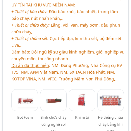
UY TÍN TẠI KHU VỰC MIỀN NAM
:
+
Thiết bị báo cháy:
Đầu báo khói, báo nhiệt, trung tâm
báo cháy, nút nhấn khẩn,..
+
Thiết bị chữa cháy:
Lăng, vòi, van, máy bơm, đầu phun
chữa cháy,..
+
Thiết bị chống sét:
Cọc tiếp địa, kim thu sét, bộ đếm sét
Liva,..
Đảm bảo: Đội ngũ kỹ sư giàu kinh nghiệm, giỏi nghiệp vụ
chuyên môn, thi công nhanh
Dự án đã thực hiện
: NM. Đông Phương, Nhà Công cụ BV
175, NM. APM Việt Nam, NM. SX TACN Hòa Phát, NM.
KOTOP VINA, NM. VPIC, Trường Mầm Non Phú Đông,..
Bọt Foam
Bình chữa cháy
Khí ni tơ
Hệ thống chữa
công nghệ sol
cháy bằng khí