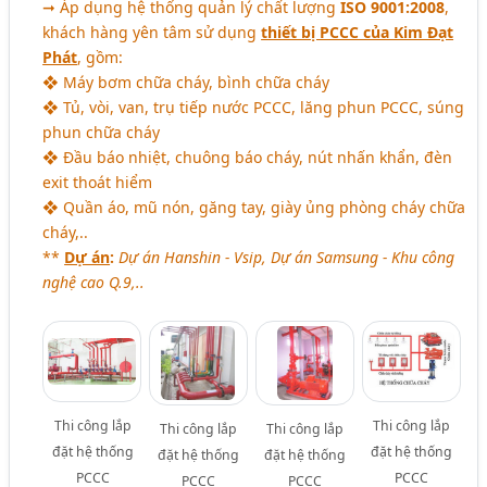
➞ Áp dụng hệ thống quản lý chất lượng
ISO 9001:2008
,
khách hàng yên tâm sử dụng
thiết bị PCCC của Kim Đạt
Phát
, gồm:
❖ Máy bơm chữa cháy, bình chữa cháy
❖ Tủ, vòi, van, trụ tiếp nước PCCC, lăng phun PCCC, súng
phun chữa cháy
❖ Đầu báo nhiệt, chuông báo cháy, nút nhấn khẩn, đèn
exit thoát hiểm
❖ Quần áo, mũ nón, găng tay, giày ủng phòng cháy chữa
cháy,..
**
Dự án
:
Dự án Hanshin - Vsip, Dự án Samsung - Khu công
nghệ cao Q.9,..
Thi công lắp
Thi công lắp
Thi công lắp
Thi công lắp
đặt hệ thống
đặt hệ thống
đặt hệ thống
đặt hệ thống
PCCC
PCCC
PCCC
PCCC