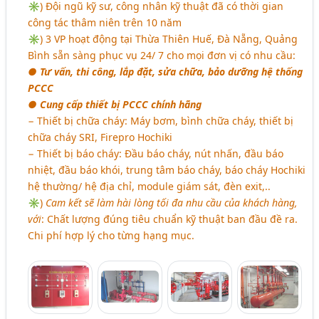
✳) Đội ngũ kỹ sư, công nhân kỹ thuật đã có thời gian
công tác thâm niên trên 10 năm
✳) 3 VP hoạt động tại Thừa Thiên Huế, Đà Nẵng, Quảng
Bình sẵn sàng phục vụ 24/ 7 cho mọi đơn vị có nhu cầu:
● Tư vấn, thi công, lắp đặt, sửa chữa, bảo dưỡng hệ thống
PCCC
● Cung cấp thiết bị PCCC chính hãng
− Thiết bị chữa cháy: Máy bơm, bình chữa cháy, thiết bị
chữa cháy SRI, Firepro Hochiki
− Thiết bị báo cháy: Đầu báo cháy, nút nhấn, đầu báo
nhiệt, đầu báo khói, trung tâm báo cháy, báo cháy Hochiki
hệ thường/ hệ địa chỉ, module giám sát, đèn exit,..
✳)
Cam kết sẽ làm hài lòng tối đa nhu cầu của khách hàng,
với
: Chất lượng đúng tiêu chuẩn kỹ thuật ban đầu đề ra.
Chi phí hợp lý cho từng hạng mục.