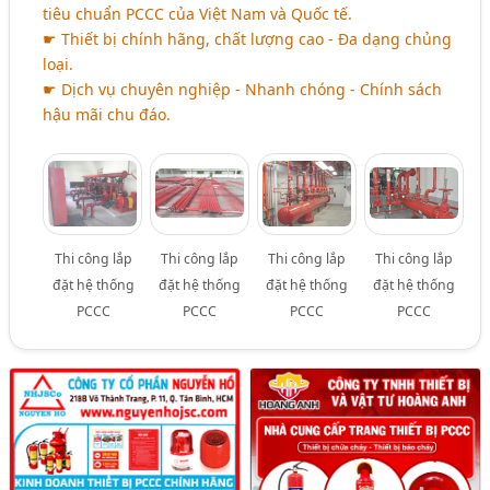
tiêu chuẩn PCCC của Việt Nam và Quốc tế.
☛ Thiết bị chính hãng, chất lượng cao - Đa dạng chủng
loại.
☛ Dịch vụ chuyên nghiệp - Nhanh chóng - Chính sách
hậu mãi chu đáo.
Thi công lắp
Thi công lắp
Thi công lắp
Thi công lắp
đặt hệ thống
đặt hệ thống
đặt hệ thống
đặt hệ thống
PCCC
PCCC
PCCC
PCCC