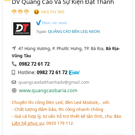
DV Quảng Cáo Và Sự Kiện Đạt Thành
Quảng Trị
Thái Nguyên
Thanh Hóa
NHÀ TÀI TRỢ
Thừa Thiên Huế
TP. Cần Thơ
Tuyên Quang
Được xác minh
QUẢNG CÁO ĐÈN LED, NEON
Đắk Lắk
Bạc Liêu
Bắc Giang
Bình Định
Ngành:
Bến Tre
Cà Mau
Gia Lai
Hải Dương
47 Hùng Vương, P. Phước Hưng, TP. Bà Rịa,
Bà Rịa-
Kiên Giang
Long An
Ninh Bình
Vũng Tàu
0982 72 61 72
Ninh Thuận
Quảng Ngãi
Tây Ninh
Hotline:
0982 72 61 72
Tiền Giang
Vĩnh Long
Yên Bái
quangcaodatthanhadv@gmail.com
www.quangcaobaria.com
Chuyên thi công Đèn Led, đèn Led Module,.. với:
- Chất lượng đảm bảo, thi công nhanh chóng
- Giá cả hợp lý, tư vấn hỗ trợ thiết kế tận tình, chu đáo
Liên hệ phục vụ
: 0933 179 112.