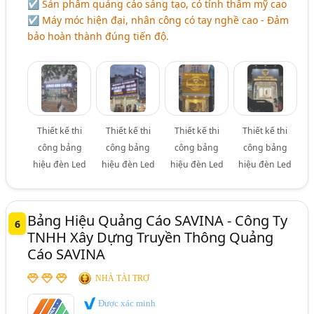
☑ Sản phẩm quảng cáo sáng tạo, có tính thẩm mỹ cao
☑ Máy móc hiện đại, nhân công có tay nghề cao - Đảm
bảo hoàn thành đúng tiến độ.
Thiết kế thi
Thiết kế thi
Thiết kế thi
Thiết kế thi
công bảng
công bảng
công bảng
công bảng
hiệu đèn Led
hiệu đèn Led
hiệu đèn Led
hiệu đèn Led
Bảng Hiệu Quảng Cáo SAVINA - Công Ty
6
TNHH Xây Dựng Truyền Thông Quảng
Cáo SAVINA
NHÀ TÀI TRỢ
Được xác minh