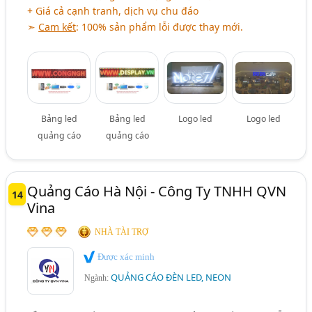
+ Giá cả cạnh tranh, dịch vụ chu đáo
➣
Cam kết
: 100% sản phẩm lỗi được thay mới.
Bảng led
Bảng led
Logo led
Logo led
quảng cáo
quảng cáo
Quảng Cáo Hà Nội - Công Ty TNHH QVN
14
Vina
NHÀ TÀI TRỢ
Được xác minh
QUẢNG CÁO ĐÈN LED, NEON
Ngành: