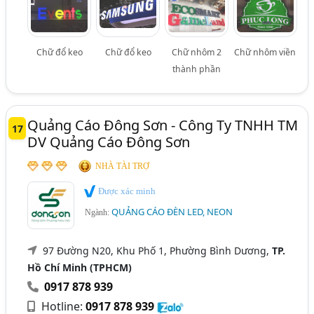
Chữ đổ keo
Chữ đổ keo
Chữ nhôm 2
Chữ nhôm viền
thành phần
Quảng Cáo Đông Sơn - Công Ty TNHH TM
17
DV Quảng Cáo Đông Sơn
NHÀ TÀI TRỢ
Được xác minh
QUẢNG CÁO ĐÈN LED, NEON
Ngành:
97 Đường N20, Khu Phố 1, Phường Bình Dương,
TP.
Hồ Chí Minh (TPHCM)
0917 878 939
Hotline:
0917 878 939