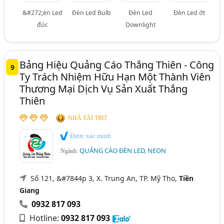
&#272;èn Led
Đèn Led Bulb
Đèn Led
Đèn Led ớt
đúc
Downlight
Bảng Hiệu Quảng Cáo Thắng Thiên - Công
9
Ty Trách Nhiệm Hữu Hạn Một Thành Viên
Thương Mại Dịch Vụ Sản Xuất Thắng
Thiên
NHÀ TÀI TRỢ
Được xác minh
QUẢNG CÁO ĐÈN LED, NEON
Ngành:
Số 121, &#7844p 3, X. Trung An, TP. Mỹ Tho,
Tiền
Giang
0932 817 093
Hotline:
0932 817 093