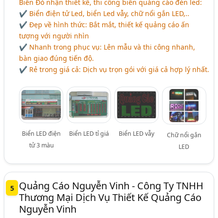
Biển Đỏ nhận thiết kế, thi công biển quảng cáo đèn led:
✔ Biển điện tử Led, biển Led vẫy, chữ nổi gắn LED,..
✔ Đẹp về hình thức: Bắt mắt, thiết kế quảng cáo ấn
tượng với người nhìn
✔ Nhanh trong phục vụ: Lên mẫu và thi công nhanh,
bàn giao đúng tiến độ.
✔ Rẻ trong giá cả: Dịch vụ trọn gói với giá cả hợp lý nhất.
Biển LED điện
Biển LED tỉ giá
Biển LED vẫy
Chữ nổi gắn
tử 3 màu
LED
Quảng Cáo Nguyễn Vinh - Công Ty TNHH
5
Thương Mại Dịch Vụ Thiết Kế Quảng Cáo
Nguyễn Vinh