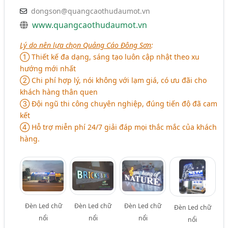
dongson@quangcaothudaumot.vn
www.quangcaothudaumot.vn
Lý do nên lựa chọn Quảng Cáo Đông Sơn
:
➀ Thiết kế đa dạng, sáng tạo luôn cập nhật theo xu
hướng mới nhất
➁ Chi phí hợp lý, nói không với lạm giá, có ưu đãi cho
khách hàng thân quen
➂ Đội ngũ thi công chuyên nghiệp, đúng tiến độ đã cam
kết
➃ Hỗ trợ miễn phí 24/7 giải đáp mọi thắc mắc của khách
hàng.
Đèn Led chữ
Đèn Led chữ
Đèn Led chữ
Đèn Led chữ
nổi
nổi
nổi
nổi