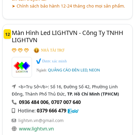
➤ Chính sách bảo hành 12-24 tháng cho mọi sản phẩm.
Màn Hình Led LIGHTVN - Công Ty TNHH
12
LIGHTVN
NHÀ TÀI TRỢ
Được xác minh
QUẢNG CÁO ĐÈN LED, NEON
Ngành:
<b>Trụ Sở</b>: Số 16, Đường Số 42, Phường Linh
Đông, Thành Phố Thủ Đức,
TP. Hồ Chí Minh (TPHCM)
0936 484 006
,
0707 007 640
Hotline:
0379 666 479
lightvn.vn@gmail.com
www.lightvn.vn