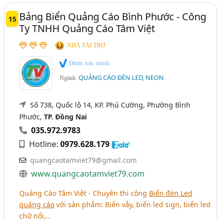
Bảng Biển Quảng Cáo Bình Phước - Công
15
Ty TNHH Quảng Cáo Tâm Việt
NHÀ TÀI TRỢ
Được xác minh
QUẢNG CÁO ĐÈN LED, NEON
Ngành:
Số 738, Quốc lộ 14, KP. Phú Cường, Phường Bình
Phước,
TP. Đồng Nai
035.972.9783
Hotline:
0979.628.179
quangcaotamviet79@gmail.com
www.quangcaotamviet79.com
Quảng Cáo Tâm Việt - Chuyên thi công
Biển đèn Led
quảng cáo
với sản phẩm: Biển vẫy, biển led sign, biển led
chữ nổi,..