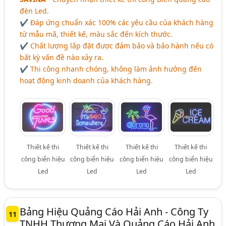
đèn Led.
✔ Đáp ứng chuẩn xác 100% các yêu cầu của khách hàng
từ mẫu mã, thiết kế, màu sắc đến kích thước.
✔ Chất lượng lắp đặt được đảm bảo và bảo hành nếu có
bất kỳ vấn đề nào xảy ra.
✔ Thi công nhanh chóng, không làm ảnh hưởng đến
hoạt động kinh doanh của khách hàng.
Thiết kế thi
Thiết kế thi
Thiết kế thi
Thiết kế thi
công biển hiệu
công biển hiệu
công biển hiệu
công biển hiệu
Led
Led
Led
Led
Bảng Hiệu Quảng Cáo Hải Anh - Công Ty
11
TNHH Thương Mại Và Quảng Cáo Hải Anh