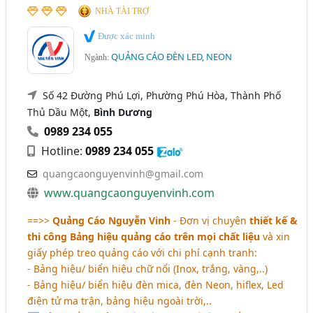
NHÀ TÀI TRỢ
Được xác minh
QUẢNG CÁO ĐÈN LED, NEON
Ngành:
Số 42 Đường Phú Lợi, Phường Phú Hòa, Thành Phố
Thủ Dầu Một,
Bình Dương
0989 234 055
Hotline:
0989 234 055
quangcaonguyenvinh@gmail.com
www.quangcaonguyenvinh.com
==>>
Quảng Cáo Nguyễn Vinh
- Đơn vị chuyên
thiết kế &
thi công Bảng hiệu quảng cáo trên mọi chất liệu
và xin
giấy phép treo quảng cáo với chi phí cạnh tranh:
- Bảng hiệu/ biển hiệu chữ nổi (Inox, trắng, vàng,..)
- Bảng hiệu/ biển hiệu đèn mica, đèn Neon, hiflex, Led
điện tử ma trận, bảng hiệu ngoài trời,..