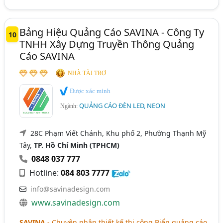
Bảng Hiệu Quảng Cáo SAVINA - Công Ty
10
TNHH Xây Dựng Truyền Thông Quảng
Cáo SAVINA
NHÀ TÀI TRỢ
Được xác minh
QUẢNG CÁO ĐÈN LED, NEON
Ngành:
28C Phạm Viết Chánh, Khu phố 2, Phường Thạnh Mỹ
Tây,
TP. Hồ Chí Minh (TPHCM)
0848 037 777
Hotline:
084 803 7777
info@savinadesign.com
www.savinadesign.com
SAVINA
- Chuyên nhận thiết kế thi công Biển quảng cáo