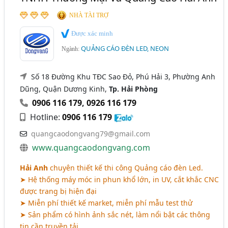
NHÀ TÀI TRỢ
Được xác minh
QUẢNG CÁO ĐÈN LED, NEON
Ngành:
Số 18 Đường Khu TĐC Sao Đỏ, Phú Hải 3, Phường Anh
Dũng, Quận Dương Kinh,
Tp. Hải Phòng
0906 116 179
,
0926 116 179
Hotline:
0906 116 179
quangcaodongvang79@gmail.com
www.quangcaodongvang.com
Hải Anh
chuyên thiết kế thi công Quảng cáo đèn Led.
➤ Hệ thống máy móc in phun khổ lớn, in UV, cắt khắc CNC
được trang bị hiện đại
➤ Miễn phí thiết kế market, miễn phí mẫu test thử
➤ Sản phẩm có hình ảnh sắc nét, làm nổi bật các thông
tin cần truyền tải