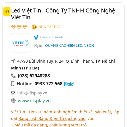
Led Việt Tin - Công Ty TNHH Công Nghệ
13
Việt Tin
NHÀ TÀI TRỢ
Được xác minh
QUẢNG CÁO ĐÈN LED, NEON
Ngành:
47/90 Bùi Đình Túy, P. 24, Q. Bình Thạnh,
TP. Hồ Chí
Minh (TPHCM)
(028) 62948288
Hotline:
0933 772 568
info@display.vn
www.display.vn
Việt Tin - Hơn 10 năm kinh nghiệm thiết kế, sản xuất, lắp
đặt
Bảng Led, Bảng Điện Tử quảng cáo
, với:
+ Mẫu mã đa dạng, chất lượng vượt trội