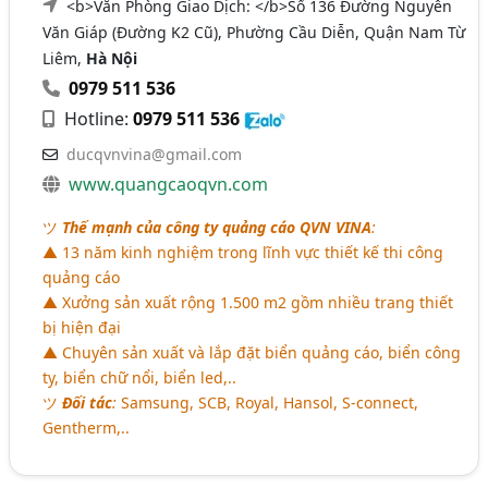
<b>Văn Phòng Giao Dịch: </b>Số 136 Đường Nguyễn
Văn Giáp (Đường K2 Cũ), Phường Cầu Diễn, Quận Nam Từ
Liêm,
Hà Nội
0979 511 536
Hotline:
0979 511 536
ducqvnvina@gmail.com
www.quangcaoqvn.com
ツ
Thế mạnh của công ty quảng cáo QVN VINA
:
▲ 13 năm kinh nghiệm trong lĩnh vực thiết kế thi công
quảng cáo
▲ Xưởng sản xuất rộng 1.500 m2 gồm nhiều trang thiết
bị hiện đại
▲ Chuyên sản xuất và lắp đặt biển quảng cáo, biển công
ty, biển chữ nổi, biển led,..
ツ
Đối tác
:
Samsung, SCB, Royal, Hansol, S-connect,
Gentherm,..