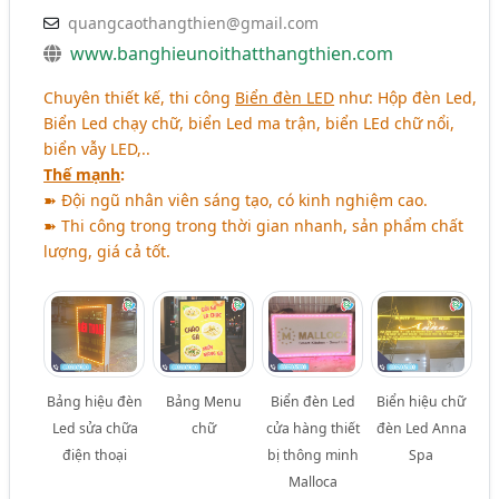
quangcaothangthien@gmail.com
www.banghieunoithatthangthien.com
Chuyên thiết kế, thi công
Biển đèn LED
như: Hộp đèn Led,
Biển Led chạy chữ, biển Led ma trận, biển LEd chữ nổi,
biển vẫy LED,..
Thế mạnh
:
➽ Đội ngũ nhân viên sáng tạo, có kinh nghiệm cao.
➽ Thi công trong trong thời gian nhanh, sản phẩm chất
lượng, giá cả tốt.
Bảng hiệu đèn
Bảng Menu
Biển đèn Led
Biển hiệu chữ
Led sửa chữa
chữ
cửa hàng thiết
đèn Led Anna
điện thoại
bị thông minh
Spa
Malloca