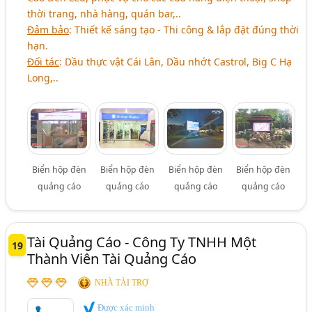
thời trang, nhà hàng, quán bar,..
Đảm bảo
: Thiết kế sáng tạo - Thi công & lắp đặt đúng thời
hạn.
Đối tác
: Dầu thực vật Cái Lân, Dầu nhớt Castrol, Big C Hạ
Long,..
Biển hộp đèn
Biển hộp đèn
Biển hộp đèn
Biển hộp đèn
quảng cáo
quảng cáo
quảng cáo
quảng cáo
Tài Quảng Cáo - Công Ty TNHH Một
19
Thành Viên Tài Quảng Cáo
NHÀ TÀI TRỢ
Được xác minh