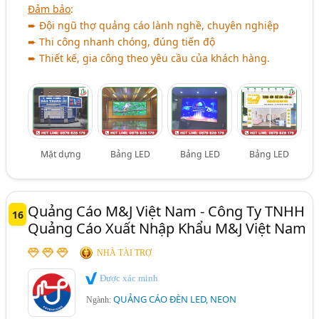
Đảm bảo
:
➨ Đội ngũ thợ quảng cáo lành nghề, chuyên nghiệp
➨ Thi công nhanh chóng, đúng tiến độ
➨ Thiết kế, gia công theo yêu cầu của khách hàng.
Mặt dựng
Bảng LED
Bảng LED
Bảng LED
Quảng Cáo M&J Việt Nam - Công Ty TNHH
16
Quảng Cáo Xuất Nhập Khẩu M&J Việt Nam
NHÀ TÀI TRỢ
Được xác minh
QUẢNG CÁO ĐÈN LED, NEON
Ngành: