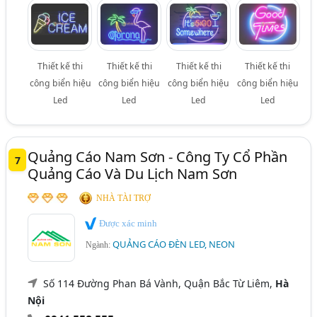
Thiết kế thi
Thiết kế thi
Thiết kế thi
Thiết kế thi
công biển hiệu
công biển hiệu
công biển hiệu
công biển hiệu
Led
Led
Led
Led
Quảng Cáo Nam Sơn - Công Ty Cổ Phần
7
Quảng Cáo Và Du Lịch Nam Sơn
NHÀ TÀI TRỢ
Được xác minh
QUẢNG CÁO ĐÈN LED, NEON
Ngành:
Số 114 Đường Phan Bá Vành, Quận Bắc Từ Liêm,
Hà
Nội