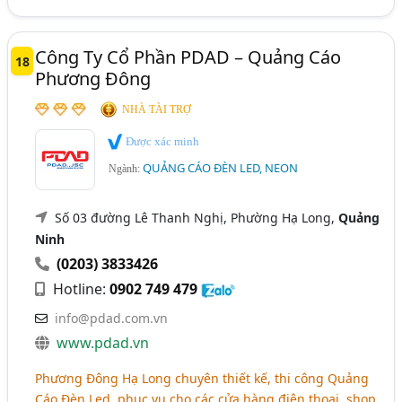
Công Ty Cổ Phần PDAD – Quảng Cáo
18
Phương Đông
NHÀ TÀI TRỢ
Được xác minh
QUẢNG CÁO ĐÈN LED, NEON
Ngành:
Số 03 đường Lê Thanh Nghị, Phường Hạ Long,
Quảng
Ninh
(0203) 3833426
Hotline:
0902 749 479
info@pdad.com.vn
www.pdad.vn
Phương Đông Hạ Long chuyên thiết kế, thi công Quảng
Cáo Đèn Led, phục vụ cho các cửa hàng điện thoại, shop