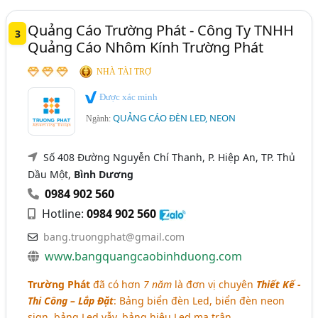
Quảng Cáo Trường Phát - Công Ty TNHH
3
Quảng Cáo Nhôm Kính Trường Phát
NHÀ TÀI TRỢ
Được xác minh
QUẢNG CÁO ĐÈN LED, NEON
Ngành:
Số 408 Đường Nguyễn Chí Thanh, P. Hiệp An, TP. Thủ
Dầu Một,
Bình Dương
0984 902 560
Hotline:
0984 902 560
bang.truongphat@gmail.com
www.bangquangcaobinhduong.com
Trường Phát
đã có hơn
7 năm
là đơn vị chuyên
Thiết Kế -
Thi Công – Lắp Đặt
: Bảng biển đèn Led, biển đèn neon
sign, bảng Led vẫy, bảng hiệu Led ma trận,..