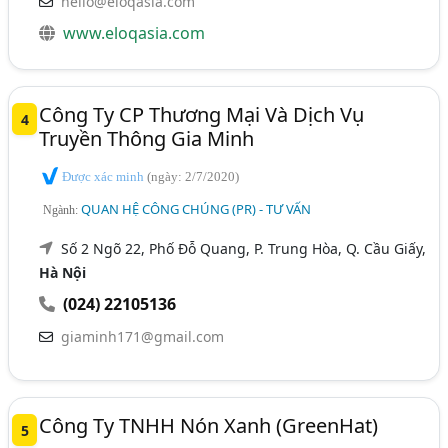
hello@eloqasia.com
www.eloqasia.com
Công Ty CP Thương Mại Và Dịch Vụ
4
Truyền Thông Gia Minh
Được xác minh
(ngày: 2/7/2020)
QUAN HỆ CÔNG CHÚNG (PR) - TƯ VẤN
Ngành:
Số 2 Ngõ 22, Phố Đỗ Quang, P. Trung Hòa, Q. Cầu Giấy,
Hà Nội
(024) 22105136
giaminh171@gmail.com
Công Ty TNHH Nón Xanh (GreenHat)
5