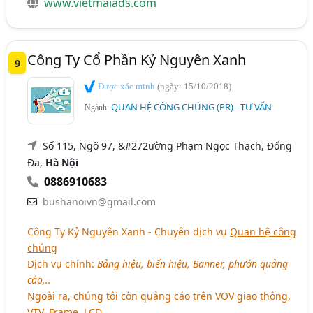
www.vietmaiads.com
Công Ty Cổ Phần Kỷ Nguyên Xanh
9
Được xác minh
(ngày: 15/10/2018)
QUAN HỆ CÔNG CHÚNG (PR) - TƯ VẤN
Ngành:
Số 115, Ngõ 97, &#272ường Phạm Ngọc Thạch, Đống
Đa,
Hà Nội
0886910683
bushanoivn@gmail.com
Công Ty Kỷ Nguyên Xanh - Chuyên dịch vụ
Quan hệ công
chúng
Dịch vụ chính:
Bảng hiệu, biển hiệu, Banner, phướn quảng
cáo,..
Ngoài ra, chúng tôi còn quảng cáo trên VOV giao thông,
VTV, Frame, LCD.