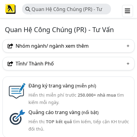
Quan Hệ Công Chúng (PR) - Tư
Vấn
Quan Hệ Công Chúng (PR) - Tư Vấn
Nhóm ngành/ ngành xem thêm
Ngành nghề
Tỉnh/ Thành Phố
Quan Hệ Công Chúng (PR) - Tư Vấn
(47)
Hà Nội
TP. Hồ Chí Minh (TPHCM)
Đồng Nai
Ngành xem thêm
Đăng ký trang vàng
(miễn phí)
Tp. Đà Nẵng
Hiển thị miễn phí trước
250.000+ nhà mua
tìm
Truyền Thông - Các Công Ty Truyền Thông (217)
kiếm mỗi ngày.
Xây Dựng Thương Hiệu - Xây Dựng Và Tư Vấn Chiến
Quảng cáo trang vàng
(nổi bật)
Lược Thương Hiệu (136)
Hiển thị
TOP kết quả
tìm kiếm, tiếp cận KH trước
đối thủ.