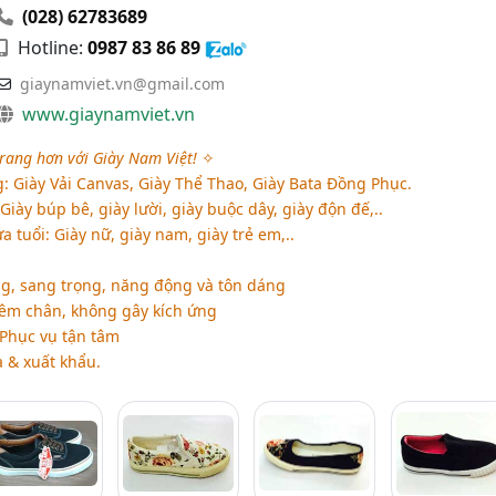
(028) 62783689
Hotline:
0987 83 86 89
giaynamviet.vn@gmail.com
www.giaynamviet.vn
rang hơn với Giày Nam Việt!
✧
 Giày Vải Canvas, Giày Thể Thao, Giày Bata Đồng Phục.
Giày búp bê, giày lười, giày buộc dây, giày độn đế,..
 tuổi: Giày nữ, giày nam, giày trẻ em,..
ng, sang trọng, năng động và tôn dáng
 êm chân, không gây kích ứng
 Phục vụ tận tâm
a & xuất khẩu.