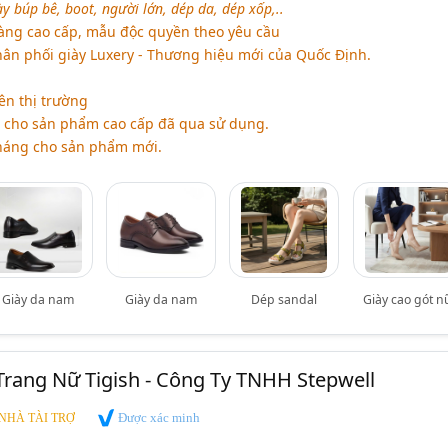
ày búp bê, boot, người lớn, dép da, dép xốp,..
hàng cao cấp, mẫu độc quyền theo yêu cầu
phân phối giày Luxery - Thương hiệu mới của Quốc Định.
rên thị trường
 cho sản phẩm cao cấp đã qua sử dụng.
tháng cho sản phẩm mới.
Giày da nam
Giày da nam
Dép sandal
Giày cao gót n
Trang Nữ Tigish - Công Ty TNHH Stepwell
Được xác minh
NHÀ TÀI TRỢ