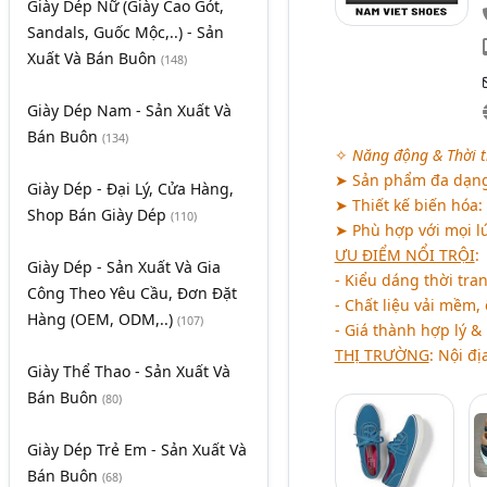
Giày Dép Nữ (Giày Cao Gót,
Sandals, Guốc Mộc,..) - Sản
Xuất Và Bán Buôn
(148)
Giày Dép Nam - Sản Xuất Và
Bán Buôn
(134)
✧
Năng động & Thời t
➤ Sản phẩm đa dạng:
Giày Dép - Đại Lý, Cửa Hàng,
➤ Thiết kế biến hóa: 
Shop Bán Giày Dép
(110)
➤ Phù hợp với mọi lứa
ƯU ĐIỂM NỔI TRỘI
:
Giày Dép - Sản Xuất Và Gia
- Kiểu dáng thời tra
Công Theo Yêu Cầu, Đơn Đặt
- Chất liệu vải mềm,
Hàng (OEM, ODM,..)
(107)
- Giá thành hợp lý &
THỊ TRƯỜNG
: Nội đị
Giày Thể Thao - Sản Xuất Và
Bán Buôn
(80)
Giày Dép Trẻ Em - Sản Xuất Và
Bán Buôn
(68)