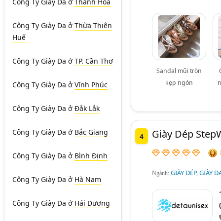
Công Ty Giày Da
ở
Thanh Hóa
Công Ty Giày Da
ở
Thừa Thiên
Huế
Công Ty Giày Da
ở
TP. Cần Thơ
Sandal mũi tròn
kẹp ngón
n
Công Ty Giày Da
ở
Vĩnh Phúc
Công Ty Giày Da
ở
Đắk Lắk
Giày Dép Step
Công Ty Giày Da
ở
Bắc Giang
4
Công Ty Giày Da
ở
Bình Định
GIÀY DÉP, GIÀY 
Ngành:
Công Ty Giày Da
ở
Hà Nam
Công Ty Giày Da
ở
Hải Dương