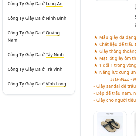
Công Ty Giày Da
ở
Long An
Công Ty Giày Da
ở
Ninh Bình
Công Ty Giày Da
ở
Quảng
★ Mẫu giày đa dạng,
Nam
★ Chất liệu đế trấu 
★ Giày thông thoáng
Công Ty Giày Da
ở
Tây Ninh
★ Mặt lót giày ôm t
★ 1 đổi 1 trong vòn
Công Ty Giày Da
ở
Trà Vinh
★ Năng lực cung ứng
aaaaaaa
STEPWELL - 
Công Ty Giày Da
ở
Vĩnh Long
- Giày sandal đế trấu
- Dép đế trấu nam, n
- Giày cho người tiể