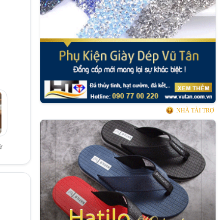
NHÀ TÀI TRỢ
ữ