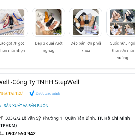
Cao gót 7P gót
Dép 3 quai vuốt
Dép bản lớn phối
Guốc nữ 5P gó
họn mũi nhọn
ngnag
khóa
thoi sơn mũi
vuông
Well -Công Ty TNHH StepWell
Được xác minh
NHÀ TÀI TRỢ
DA - SẢN XUẤT VÀ BÁN BUÔN
333/2/2 Lê Văn Sỹ, Phường 1, Quận Tân Bình,
TP. Hồ Chí Minh
(TPHCM)
0902 550 942