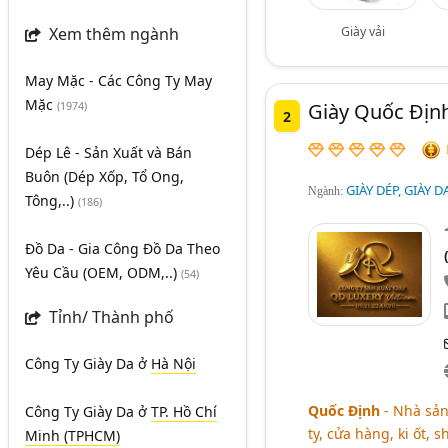
Giày vải
Xem thêm ngành
May Mặc - Các Công Ty May
Mặc
Giày Quốc Địn
(1974)
2
Dép Lê - Sản Xuất và Bán
Buôn (Dép Xốp, Tổ Ong,
GIÀY DÉP, GIÀY 
Ngành:
Tông,..)
(186)
Đồ Da - Gia Công Đồ Da Theo
Yêu Cầu (OEM, ODM,..)
(54)
Tỉnh/ Thành phố
Công Ty Giày Da
ở
Hà Nội
Quốc Định
- Nhà sản
Công Ty Giày Da
ở
TP. Hồ Chí
ty, cửa hàng, ki ốt, 
Minh (TPHCM)