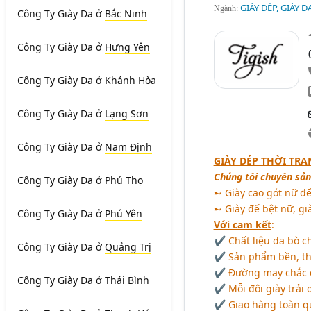
GIÀY DÉP, GIÀY 
Ngành:
Công Ty Giày Da
ở
Bắc Ninh
Công Ty Giày Da
ở
Hưng Yên
Công Ty Giày Da
ở
Khánh Hòa
Công Ty Giày Da
ở
Lạng Sơn
Công Ty Giày Da
ở
Nam Định
GIÀY DÉP THỜI TRA
Chúng tôi chuyên sản
Công Ty Giày Da
ở
Phú Thọ
➸ Giày cao gót nữ đế
➸ Giày đế bệt nữ, gi
Công Ty Giày Da
ở
Phú Yên
Với cam kết
:
✔ Chất liệu da bò ch
Công Ty Giày Da
ở
Quảng Trị
✔ Sản phẩm bền, thiế
✔ Đường may chắc c
Công Ty Giày Da
ở
Thái Bình
✔ Mỗi đôi giày trải 
✔ Giao hàng toàn qu