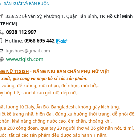
DA - SẢN XUẤT VÀ BÁN BUÔN
333/2/2 Lê Văn Sỹ, Phường 1, Quận Tân Bình,
TP. Hồ Chí Minh
(TPHCM)
0938 112 997
Hotline:
0968 695 442
tigishoes@gmail.com
www.tigish.com
NG NỮ TIGISH
- NÂNG NIU BÀN CHÂN PHỤ NỮ VIỆT
 xuất, gia công và nhận bỏ sỉ các sản phẩm:
 vuông, đế xuồng, mũi nhọn, đế nhọn, mũi hở,..
ày búp bê, sandal cao gót nữ, dép nữ,..
ất lượng từ Italy, Ấn Độ, Bangladesh, không gây kích ứng.
t kế trang nhã, hiện đại, đúng xu hướng thời trang, dễ phối đồ.
hắn, khả năng chống nước cao, êm chân, thoáng khí.
qua 200 công đoạn, qua tay 20 người thợ và 36 giờ nắn nót, tỉ mỉ.
ốc, tất cả các sản phẩm đều được bảo hành 1 năm.