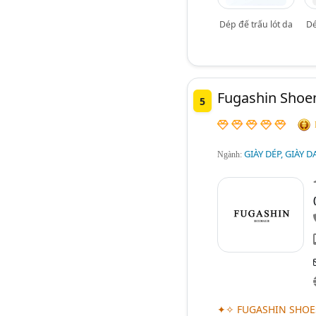
Dép đế trấu lót da
Dé
Fugashin Shoe
5
GIÀY DÉP, GIÀY 
Ngành:
✦✧ FUGASHIN SHOES