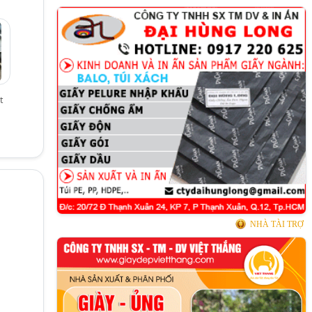
t
NHÀ TÀI TRỢ