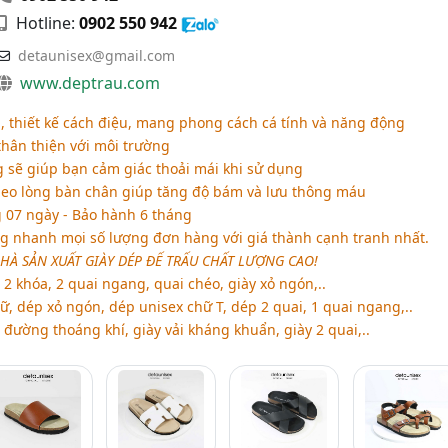
Hotline:
0902 550 942
detaunisex@gmail.com
www.deptrau.com
 thiết kế cách điệu, mang phong cách cá tính và năng động
thân thiện với môi trường
 sẽ giúp bạn cảm giác thoải mái khi sử dụng
heo lòng bàn chân giúp tăng độ bám và lưu thông máu
g 07 ngày - Bảo hành 6 tháng
 nhanh mọi số lượng đơn hàng với giá thành cạnh tranh nhất.
NHÀ SẢN XUẤT GIÀY DÉP ĐẾ TRẤU CHẤT LƯỢNG CAO!
 2 khóa, 2 quai ngang, quai chéo, giày xỏ ngón,..
ữ, dép xỏ ngón, dép unisex chữ T, dép 2 quai, 1 quai ngang,..
u đường thoáng khí, giày vải kháng khuẩn, giày 2 quai,..