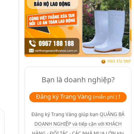
NHÀ TÀI TRỢ
Bạn là doanh nghiệp?
Đăng ký Trang Vàng
!
(miễn phí )
Đăng ký Trang Vàng giúp bạn
QUẢNG BÁ
DOANH NGHIỆP và tiếp cận với KHÁCH
HÀNG - ĐỐI TÁC - CÁC NHÀ MUA LỚN
khi