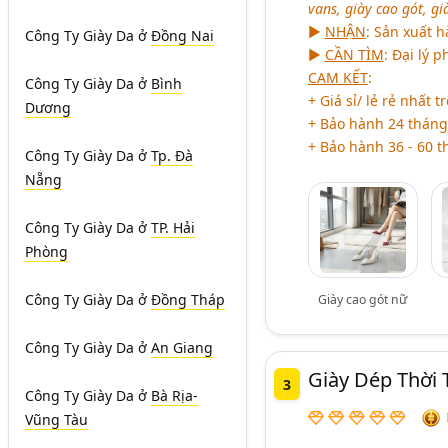
vans, giày cao gót, gi
►
NHẬN
: Sản xuất 
Công Ty Giày Da
ở
Đồng Nai
►
CẦN TÌM
: Đại lý 
CAM KẾT
:
Công Ty Giày Da
ở
Bình
+ Giá sỉ/ lẻ rẻ nhất t
Dương
+ Bảo hành 24 tháng
+ Bảo hành 36 - 60 
Công Ty Giày Da
ở
Tp. Đà
Nẵng
Công Ty Giày Da
ở
TP. Hải
Phòng
Công Ty Giày Da
ở
Đồng Tháp
Giày cao gót nữ
Công Ty Giày Da
ở
An Giang
Giày Dép Thời 
3
Công Ty Giày Da
ở
Bà Rịa-
Vũng Tàu