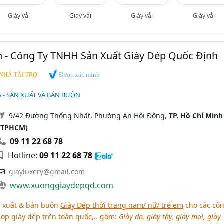
Giày vải
Giày vải
Giày vải
Giày vải
h - Công Ty TNHH Sản Xuất Giày Dép Quốc Định
Được xác minh
NHÀ TÀI TRỢ
DA - SẢN XUẤT VÀ BÁN BUÔN
9/42 Đường Thống Nhất, Phường An Hội Đông,
TP. Hồ Chí Minh
(TPHCM)
09 11 22 68 78
Hotline:
09 11 22 68 78
giayluxery@gmail.com
www.xuonggiaydepqd.com
 xuất & bán buôn
Giày Dép thời trang nam/ nữ/ trẻ em
cho các cô
shop giày dép trên toàn quốc,.. gồm:
Giày da, giày tây, giày mọi, giày