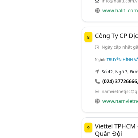
info@haliti.com.v
www.haliti.com
Công Ty CP Dị
8
Ngày cập nhật gầ
TRUYỀN HÌNH VÀ
Ngành:
Số 42, Ngõ 3, Đư
(024) 37726666
namvietnetjsc@g
www.namvietne
Viettel TPHCM 
9
Quân Đội