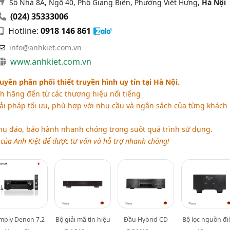
Số Nhà 8A, Ngõ 40, Phố Giang Biên, Phường Việt Hưng,
Hà Nội
(024) 35333006
Hotline:
0918 146 861
info@anhkiet.com.vn
www.anhkiet.com.vn
yên phân phối thiết truyền hình uy tín tại Hà Nội.
nh hãng đến từ các thương hiệu nổi tiếng
ải pháp tối ưu, phù hợp với nhu cầu và ngân sách của từng khách
hu đáo, bảo hành nhanh chóng trong suốt quá trình sử dụng.
 của Anh Kiệt để được tư vấn và hỗ trợ nhanh chóng!
mply Denon 7.2
Bộ giải mã tín hiệu
Đầu Hybrid CD
Bộ lọc nguồn đi