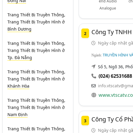
Đồng Nai
end Audio
ch
Analogue
Trang Thiết Bị Truyền Thông,
Trang Thiết Bị Truyền Hình
ở
Bình Dương
Công Ty TNHH 
2
Ngày cập nhật gầ
Trang Thiết Bị Truyền Thông,
Trang Thiết Bị Truyền Hình
ở
TRUYỀN HÌNH VÀ
Ngành:
Tp. Đà Nẵng
Số 5, Ngõ 36, Ph
Trang Thiết Bị Truyền Thông,
(024) 62531688
Trang Thiết Bị Truyền Hình
ở
info.vtscatv@gma
Khánh Hòa
www.vtscatv.c
Trang Thiết Bị Truyền Thông,
Trang Thiết Bị Truyền Hình
ở
Nam Định
Công Ty Cổ Ph
3
Trang Thiết Bị Truyền Thông,
Ngày cập nhật gầ