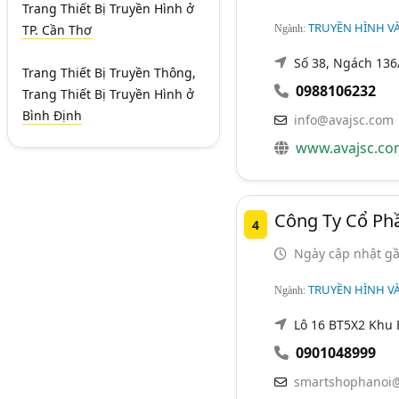
Trang Thiết Bị Truyền Hình
ở
TRUYỀN HÌNH VÀ
TP. Cần Thơ
Ngành:
Số 38, Ngách 136/
Trang Thiết Bị Truyền Thông,
0988106232
Trang Thiết Bị Truyền Hình
ở
Bình Định
info@avajsc.com
www.avajsc.co
Công Ty Cổ Ph
4
Ngày cập nhật gầ
TRUYỀN HÌNH VÀ
Ngành:
Lô 16 BT5X2 Khu 
0901048999
smartshophanoi