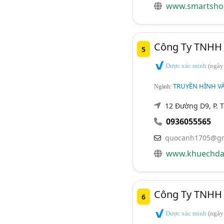
www.smartsho
Công Ty TNHH 
5
Được xác minh
(ngày
TRUYỀN HÌNH VÀ
Ngành:
12 Đường D9, P. 
0936055565
quocanh1705@gm
www.khuechda
Công Ty TNHH
6
Được xác minh
(ngày