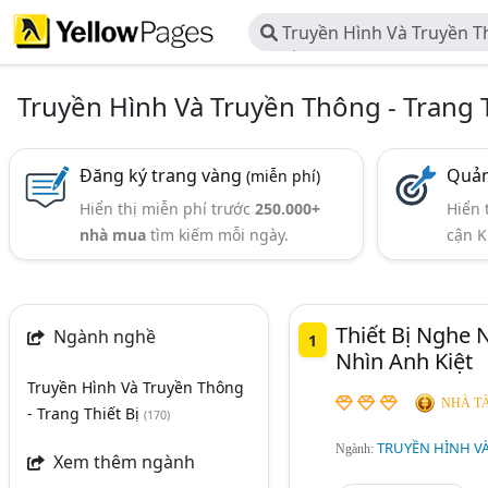
Truyền Hình Và Truyền T
Thiết Bị
Truyền Hình Và Truyền Thông - Trang T
Đăng ký trang vàng
Quản
(miễn phí)
Hiển thị miễn phí trước
250.000+
Hiển 
nhà mua
tìm kiếm mỗi ngày.
cận K
Thiết Bị Nghe 
Ngành nghề
1
Nhìn Anh Kiệt
Truyền Hình Và Truyền Thông
NHÀ TÀ
- Trang Thiết Bị
(170)
TRUYỀN HÌNH VÀ
Ngành:
Xem thêm ngành