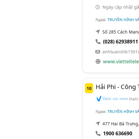
Ngày cập nhật gầ
TRUYỀN HÌNH VÀ
Ngành:
Số 285 Cách Mạng
(028) 62938911
anhtuanshb1501
www.vietteltel
Hải Phi - Công
10
Được xác minh
(ngày
TRUYỀN HÌNH VÀ
Ngành:
477 Hai Bà Trưng, 
1900 636690