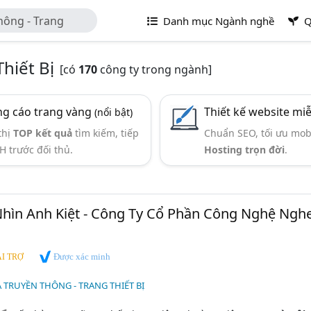
hông - Trang
Danh mục Ngành nghề
Q
hiết Bị
[có
170
công ty trong ngành]
g cáo trang vàng
Thiết kế website mi
(nổi bật)
thị
TOP kết quả
tìm kiếm, tiếp
Chuẩn SEO, tối ưu mob
H trước đối thủ.
Hosting trọn đời
.
Nhìn Anh Kiệt - Công Ty Cổ Phần Công Nghệ Ngh
Được xác minh
I TRỢ
 TRUYỀN THÔNG - TRANG THIẾT BỊ