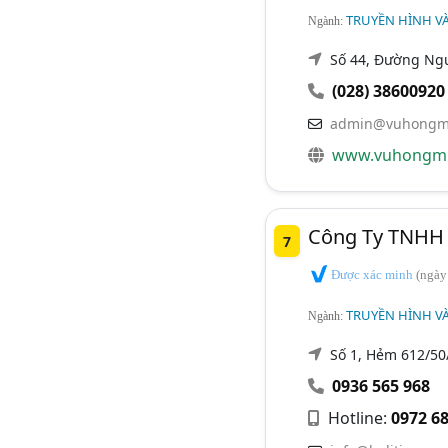
TRUYỀN HÌNH VÀ
Ngành:
Số 44, Đường Ng
(028) 38600920
admin@vuhongm
www.vuhongmi
Công Ty TNHH H
7
Được xác minh
(ngày
TRUYỀN HÌNH VÀ
Ngành:
Số 1, Hẻm 612/50
0936 565 968
Hotline:
0972 68