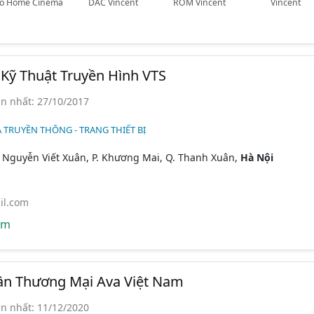
o Home Cinema
DAC Vincent
ROM Vincent
Vincent
Kỹ Thuật Truyền Hình VTS
n nhất: 27/10/2017
 TRUYỀN THÔNG - TRANG THIẾT BỊ
ố Nguyễn Viết Xuân, P. Khương Mai, Q. Thanh Xuân,
Hà Nội
il.com
om
ần Thương Mại Ava Việt Nam
n nhất: 11/12/2020