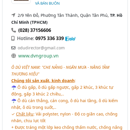
VÀ BÁN BUÔN
2/9 Yên Đỗ, Phường Tân Thành, Quận Tân Phú,
TP. Hồ
Chí Minh (TPHCM)
(028) 37156606
Hotline:
0975 336 339
odudirector@gmail.com
www.dvngroup.vn
Ô DÙ VIỆT NAM: "CHE NẮNG - NGĂN MƯA - NÂNG TẦM
THƯƠNG HIỆU"
Chúng tôi sản xuất, kinh doanh
:
☂ Ô dù gấp, ô dù gấp ngược, gấp 2 khúc, 3 khúc tự
động, gấp 3 khúc 2 chiều,..
☂ Ô dù cán thẳng, cán cong, ô dù hai tầng, ô dù kiếm
nhật, ô dù trong suốt,..
✓
Chất liệu
: Vải polyster, nylon - Độ co giãn cao, chống
nhăn, chịu lực tốt
+ Được tráng một lớp keo chống thấm nước, chống nắng