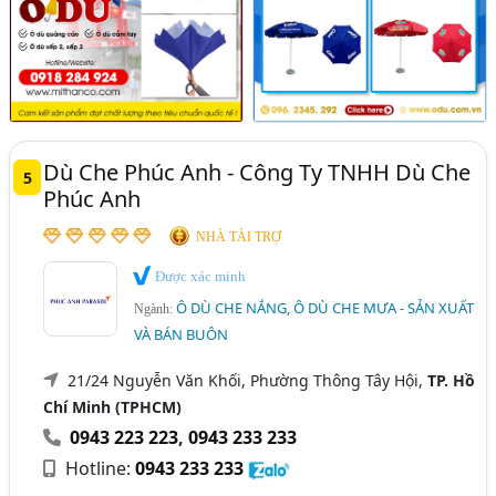
Dù Che Phúc Anh - Công Ty TNHH Dù Che
5
Phúc Anh
NHÀ TÀI TRỢ
Được xác minh
Ô DÙ CHE NẮNG, Ô DÙ CHE MƯA - SẢN XUẤT
Ngành:
VÀ BÁN BUÔN
21/24 Nguyễn Văn Khối, Phường Thông Tây Hội,
TP. Hồ
Chí Minh (TPHCM)
0943 223 223
,
0943 233 233
Hotline:
0943 233 233