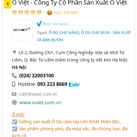
Ô Việt - Công Ty Cổ Phần Sản Xuất Ô Việt
1
Ô Dù Lệch Tâm (53)
Tây Ninh
NHÀ TÀI TRỢ
Dù Vuông, Dù Vuông Lệch Tâm (17)
Được xác minh
Ngành xem thêm
Ô DÙ CHE NẮNG, Ô DÙ CHE MƯA - SẢN XUẤT
Ngành:
VÀ BÁN BUÔN
Mái Hiên, Mái Che - Sản Xuất, Thiết Kế Và Thi Công Lắp
Đặt (237)
Lô 2, Đường CN1, Cụm Công Nghiệp Vừa và Nhỏ Từ
Bạt Nhựa, Bạt Che Nắng, Bạt Che Mưa (233)
Liêm, Q. Bắc Từ Liêm (nằm trong công ty dệt kim Hà Nội)
Hà Nội
Đồ Gỗ Ngoài Trời (89)
(024) 32003100
Bạt Phủ Xe Máy, Bạt Phủ Ô Tô (33)
Hotline:
093 223 8669
Nhà Lều Bạt (28)
cskh@oviet.com.vn
Mái Che Bạt Căng, Cấu Trúc Bạt Căng - Sản Xuất, Thiết
www.oviet.com.vn
Kế Và Thi Công Lắp Đặt (13)
Ô Việt:
☑ Xưởng sản xuất Ô Dù cầm tay Lớn Nhất Miền Bắc.
☑ Sản phẩm phong phú, đa màu sắc, đa chủng loại, đa
kích cỡ.