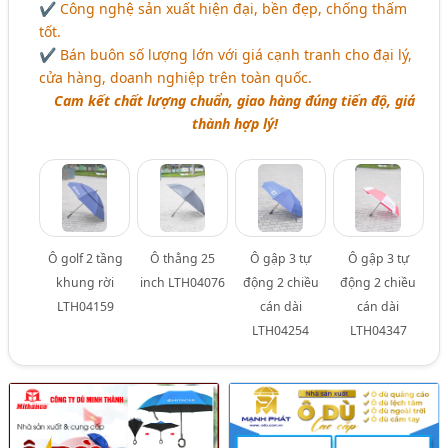
✔️ Công nghệ sản xuất hiện đại, bền đẹp, chống thấm
tốt.
✔️ Bán buôn số lượng lớn với giá cạnh tranh cho đại lý,
cửa hàng, doanh nghiệp trên toàn quốc.
Cam kết chất lượng chuẩn, giao hàng đúng tiến độ, giá
thành hợp lý!
Ô golf 2 tầng
Ô thẳng 25
Ô gập 3 tự
Ô gập 3 tự
khung rời
inch LTH04076
động 2 chiều
động 2 chiều
LTH04159
cán dài
cán dài
LTH04254
LTH04347