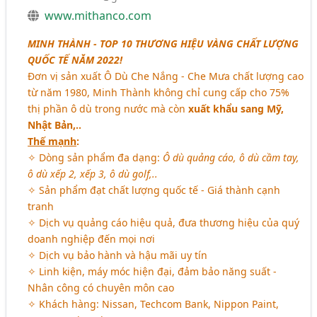
www.mithanco.com
MINH THÀNH - TOP 10 THƯƠNG HIỆU VÀNG CHẤT LƯỢNG
QUỐC TẾ NĂM 2022!
Đơn vị sản xuất Ô Dù Che Nắng - Che Mưa chất lượng cao
từ năm 1980, Minh Thành không chỉ cung cấp cho 75%
thị phần ô dù trong nước mà còn
xuất khẩu sang Mỹ,
Nhật Bản,..
Thế mạnh
:
✧ Dòng sản phẩm đa dạng:
Ô dù quảng cáo, ô dù cầm tay,
ô dù xếp 2, xếp 3, ô dù golf,..
✧ Sản phẩm đạt chất lượng quốc tế - Giá thành cạnh
tranh
✧ Dịch vụ quảng cáo hiệu quả, đưa thương hiệu của quý
doanh nghiệp đến mọi nơi
✧ Dịch vụ bảo hành và hậu mãi uy tín
✧ Linh kiện, máy móc hiện đại, đảm bảo năng suất -
Nhân công có chuyên môn cao
✧ Khách hàng: Nissan, Techcom Bank, Nippon Paint,