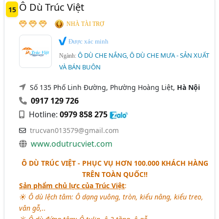
Ô Dù Trúc Việt
15
NHÀ TÀI TRỢ
Được xác minh
Ô DÙ CHE NẮNG, Ô DÙ CHE MƯA - SẢN XUẤT
Ngành:
VÀ BÁN BUÔN
Số 135 Phố Linh Đường, Phường Hoàng Liệt,
Hà Nội
0917 129 726
Hotline:
0979 858 275
trucvan013579@gmail.com
www.odutrucviet.com
Ô DÙ TRÚC VIỆT - PHỤC VỤ HƠN 100.000 KHÁCH HÀNG
TRÊN TOÀN QUỐC!!
Sản phẩm chủ lực của Trúc Việt
:
☀ Ô dù lệch tâm: Ô dạng vuông, tròn, kiểu nâng, kiểu treo,
vân gỗ,..