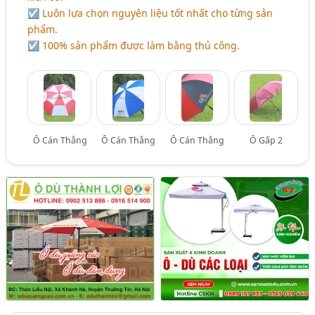
☑ Luôn lựa chọn nguyên liệu tốt nhất cho từng sản
phẩm.
☑ 100% sản phẩm được làm bằng thủ công.
Ô Cán Thẳng
Ô Cán Thẳng
Ô Cán Thẳng
Ô Gấp 2