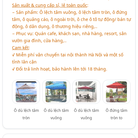
Sản xuất & cung cấp sỉ, lẻ toàn quốc
:
− Sản phẩm: Ô lệch tâm vuông, ô lệch tâm tròn, ô đứng
tâm, ô quảng cáo, ô ngoài trời, ô che ô tô tự động/ bán tự
động, ô dân dụng, ô thương hiệu riêng,..
− Phục vụ: Quán cafe, khách sạn, nhà hàng, resort, sân
vườn gia đình, cửa hàng,..
Cam kết
:
√ Miễn phí vận chuyển tại nội thành Hà Nội và một số
tỉnh lân cận
√ Đổi trả linh hoạt, bảo hành lên tới 18 tháng.
Ô dù lệch tâm
Ô dù lệch tâm
Ô dù lệch tâm
Ô đứng tâm
tròn
vuông
vuông
tròn to