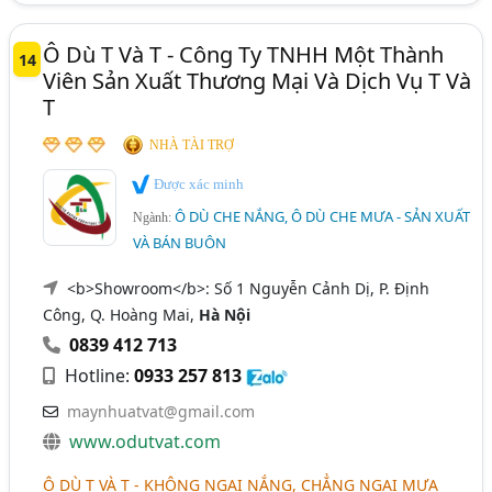
Ô Dù T Và T - Công Ty TNHH Một Thành
14
Viên Sản Xuất Thương Mại Và Dịch Vụ T Và
T
NHÀ TÀI TRỢ
Được xác minh
Ô DÙ CHE NẮNG, Ô DÙ CHE MƯA - SẢN XUẤT
Ngành:
VÀ BÁN BUÔN
<b>Showroom</b>: Số 1 Nguyễn Cảnh Dị, P. Định
Công, Q. Hoàng Mai,
Hà Nội
0839 412 713
Hotline:
0933 257 813
maynhuatvat@gmail.com
www.odutvat.com
Ô DÙ T VÀ T - KHÔNG NGẠI NẮNG, CHẲNG NGẠI MƯA