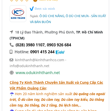
Được xác minh
Ô DÙ CHE NẮNG, Ô DÙ CHE MƯA - SẢN XUẤT
Ngành:
VÀ BÁN BUÔN
18 Lý Đạo Thành, Phường Phú Định,
TP. Hồ Chí Minh
(TPHCM)
(028) 3980 1107
,
0903 926 684
Hotline:
0901 415 244
kinhthanh@kinhthanhco.com
-
info@odukinhthanh.net
www.odukinhthanh.net
Công Ty Kinh Thành Chuyên Sản Xuất và Cung Cấp Các
Vật Phẩm Quảng Cáo
:
☂ Hơn 20 năm kinh nghiệm sản xuất
Dù quảng cáo ngoài
trời, Ô dù cầm tay, Dù cầm tay, Dù cầm tay kiểu, Dù thẳng
cầm tay, Dù thẳng, Dù 2 tầng, Dù lệch tâm,..
☂ Cung cấp dù che nắng cho các công ty, cửa hàng,