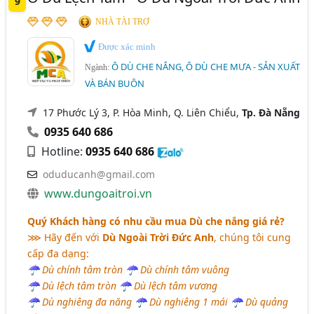
9
NHÀ TÀI TRỢ
Được xác minh
Ô DÙ CHE NẮNG, Ô DÙ CHE MƯA - SẢN XUẤT
Ngành:
VÀ BÁN BUÔN
17 Phước Lý 3, P. Hòa Minh, Q. Liên Chiểu,
Tp. Đà Nẵng
0935 640 686
Hotline:
0935 640 686
oduducanh@gmail.com
www.dungoaitroi.vn
Quý Khách hàng có nhu cầu mua Dù che nắng giá rẻ?
⋙ Hãy đến với
Dù Ngoài Trời Đức Anh
, chúng tôi cung
cấp đa dạng:
☂ Dù chính tâm tròn ☂ Dù chính tâm vuông
☂ Dù lệch tâm tròn ☂ Dù lệch tâm vương
☂ Dù nghiêng đa năng ☂ Dù nghiêng 1 mái ☂ Dù quảng