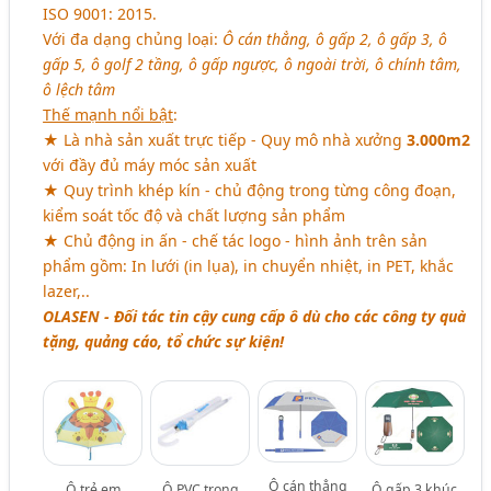
ISO 9001: 2015.
Với đa dạng chủng loại:
Ô cán thẳng, ô gấp 2, ô gấp 3, ô
gấp 5, ô golf 2 tầng, ô gấp ngược, ô ngoài trời, ô chính tâm,
ô lệch tâm
Thế mạnh nổi bật
:
★ Là nhà sản xuất trực tiếp - Quy mô nhà xưởng
3.000m2
với đầy đủ máy móc sản xuất
★ Quy trình khép kín - chủ động trong từng công đoạn,
kiểm soát tốc độ và chất lượng sản phẩm
★ Chủ động in ấn - chế tác logo - hình ảnh trên sản
phẩm gồm: In lưới (in lụa), in chuyển nhiệt, in PET, khắc
lazer,..
OLASEN - Đối tác tin cậy cung cấp ô dù cho các công ty quà
tặng, quảng cáo, tổ chức sự kiện!
Ô cán thẳng
Ô trẻ em
Ô PVC trong
Ô gấp 3 khúc