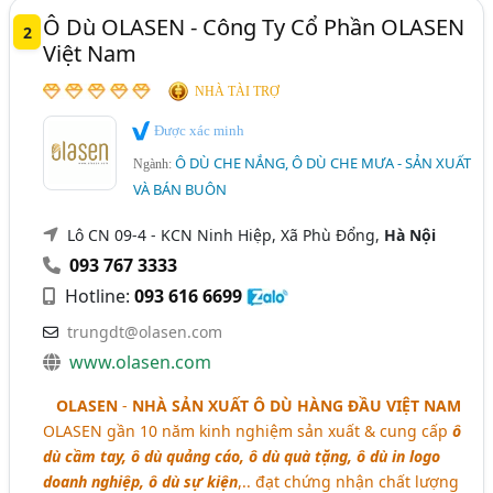
Ô Dù OLASEN - Công Ty Cổ Phần OLASEN
2
Việt Nam
NHÀ TÀI TRỢ
Được xác minh
Ô DÙ CHE NẮNG, Ô DÙ CHE MƯA - SẢN XUẤT
Ngành:
VÀ BÁN BUÔN
Lô CN 09-4 - KCN Ninh Hiệp, Xã Phù Đổng,
Hà Nội
093 767 3333
Hotline:
093 616 6699
trungdt@olasen.com
www.olasen.com
OLASEN
-
NHÀ SẢN XUẤT Ô DÙ HÀNG ĐẦU VIỆT NAM
OLASEN gần 10 năm kinh nghiệm sản xuất & cung cấp
ô
dù cầm tay, ô dù quảng cáo, ô dù quà tặng, ô dù in logo
doanh nghiệp, ô dù sự kiện
,.. đạt chứng nhận chất lượng