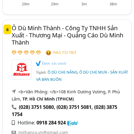
29m
29m
3m
38m
Ô Dù Minh Thành - Công Ty TNHH Sản
6
Xuất - Thương Mại - Quảng Cáo Dù Minh
Thành
NHÀ TÀI TRỢ
Được xác minh
Ô DÙ CHE NẮNG, Ô DÙ CHE MƯA - SẢN XUẤT
Ngành:
VÀ BÁN BUÔN
<b>Văn Phòng: </b>108 Kinh Dương Vương, P. Phú
Lâm,
TP. Hồ Chí Minh (TPHCM)
(028) 3751 5080
,
(028) 3751 5081
,
(028) 3875
1754
Hotline:
0918 284 924
mithanco.vn@gmail.com