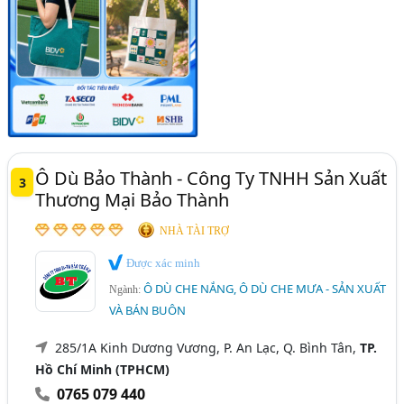
Ô Dù Bảo Thành - Công Ty TNHH Sản Xuất
3
Thương Mại Bảo Thành
NHÀ TÀI TRỢ
Được xác minh
Ô DÙ CHE NẮNG, Ô DÙ CHE MƯA - SẢN XUẤT
Ngành:
VÀ BÁN BUÔN
285/1A Kinh Dương Vương, P. An Lạc, Q. Bình Tân,
TP.
Hồ Chí Minh (TPHCM)
0765 079 440