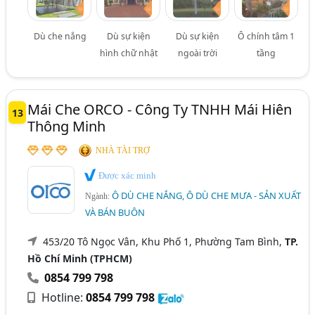
Dù che nắng
Dù sự kiện
Dù sự kiện
Ô chính tâm 1
hình chữ nhật
ngoài trời
tầng
Mái Che ORCO - Công Ty TNHH Mái Hiên
13
Thông Minh
NHÀ TÀI TRỢ
Được xác minh
Ô DÙ CHE NẮNG, Ô DÙ CHE MƯA - SẢN XUẤT
Ngành:
VÀ BÁN BUÔN
453/20 Tô Ngọc Vân, Khu Phố 1, Phường Tam Bình,
TP.
Hồ Chí Minh (TPHCM)
0854 799 798
Hotline:
0854 799 798