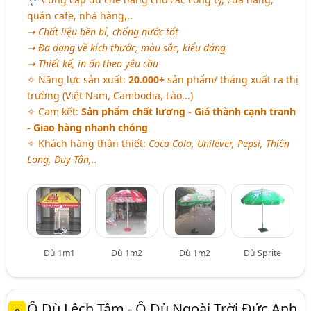
quán cafe, nhà hàng,..
➝ Chất liệu bền bỉ, chống nước tốt
➝ Đa dạng về kích thước, màu sắc, kiểu dáng
➝ Thiết kế, in ấn theo yêu cầu
✧ Năng lực sản xuất:
20.000+
sản phẩm/ tháng xuất ra thị
trường (Việt Nam, Cambodia, Lào,..)
✧ Cam kết:
Sản phẩm chất lượng - Giá thành cạnh tranh
- Giao hàng nhanh chóng
✧ Khách hàng thân thiết:
Coca Cola, Unilever, Pepsi, Thiên
Long, Duy Tân,..
Dù 1m1
Dù 1m2
Dù 1m2
Dù Sprite
Ô Dù Lệch Tâm - Ô Dù Ngoài Trời Đức Anh