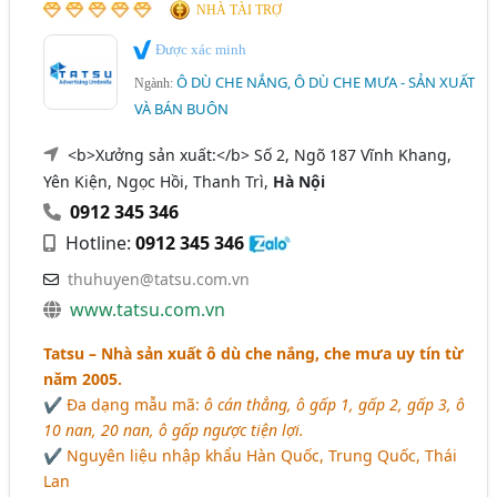
NHÀ TÀI TRỢ
Được xác minh
Ô DÙ CHE NẮNG, Ô DÙ CHE MƯA - SẢN XUẤT
Ngành:
VÀ BÁN BUÔN
<b>Xưởng sản xuất:</b> Số 2, Ngõ 187 Vĩnh Khang,
Yên Kiện, Ngọc Hồi, Thanh Trì,
Hà Nội
0912 345 346
Hotline:
0912 345 346
thuhuyen@tatsu.com.vn
www.tatsu.com.vn
Tatsu – Nhà sản xuất ô dù che nắng, che mưa uy tín từ
năm 2005.
✔️ Đa dạng mẫu mã:
ô cán thẳng, ô gấp 1, gấp 2, gấp 3, ô
10 nan, 20 nan, ô gấp ngược tiện lợi.
✔️ Nguyên liệu nhập khẩu Hàn Quốc, Trung Quốc, Thái
Lan