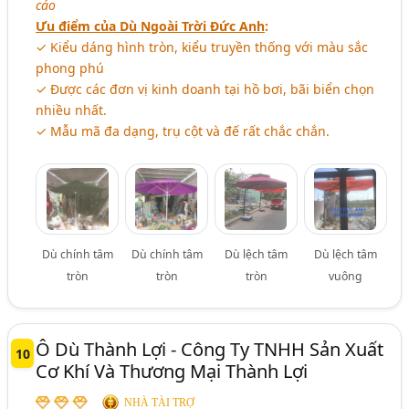
cáo
Ưu điểm của Dù Ngoài Trời Đức Anh
:
✓ Kiểu dáng hình tròn, kiểu truyền thống với màu sắc
phong phú
✓ Được các đơn vị kinh doanh tại hồ bơi, bãi biển chọn
nhiều nhất.
✓ Mẫu mã đa dạng, trụ cột và đế rất chắc chắn.
Dù chính tâm
Dù chính tâm
Dù lệch tâm
Dù lệch tâm
tròn
tròn
tròn
vuông
Ô Dù Thành Lợi - Công Ty TNHH Sản Xuất
10
Cơ Khí Và Thương Mại Thành Lợi
NHÀ TÀI TRỢ