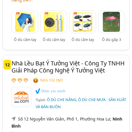
Ô dù cầm tay
Ô dù cầm tay
Ô dù cầm tay
Ô dù gấp 3
Nhà Lều Bạt Ý Tưởng Việt - Công Ty TNHH
12
Giải Pháp Công Nghệ Ý Tưởng Việt
NHÀ TÀI TRỢ
Được xác minh
Ô DÙ CHE NẮNG, Ô DÙ CHE MƯA - SẢN XUẤT
Ngành:
VÀ BÁN BUÔN
Số 12 Nguyễn Văn Giản, Phố 1, Phường Hoa Lư,
Ninh
Bình