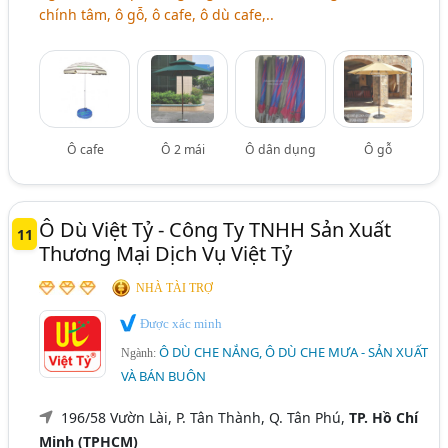
chính tâm, ô gỗ, ô cafe, ô dù cafe,..
Ô cafe
Ô 2 mái
Ô dân dụng
Ô gỗ
Ô Dù Việt Tỷ - Công Ty TNHH Sản Xuất
11
Thương Mại Dịch Vụ Việt Tỷ
NHÀ TÀI TRỢ
Được xác minh
Ô DÙ CHE NẮNG, Ô DÙ CHE MƯA - SẢN XUẤT
Ngành:
VÀ BÁN BUÔN
196/58 Vườn Lài, P. Tân Thành, Q. Tân Phú,
TP. Hồ Chí
Minh (TPHCM)