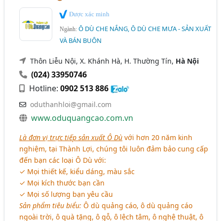
Được xác minh
Ô DÙ CHE NẮNG, Ô DÙ CHE MƯA - SẢN XUẤT
Ngành:
VÀ BÁN BUÔN
Thôn Liễu Nội, X. Khánh Hà, H. Thường Tín,
Hà Nội
(024) 33950746
Hotline:
0902 513 886
oduthanhloi@gmail.com
www.oduquangcao.com.vn
Là đơn vị trực tiếp sản xuất Ô Dù
với hơn 20 năm kinh
nghiệm, tại Thành Lợi, chúng tôi luôn đảm bảo cung cấp
đến bạn các loại Ô Dù với:
✓ Mọi thiết kế, kiểu dáng, màu sắc
✓ Mọi kích thước bạn cần
✓ Mọi số lượng bạn yêu cầu
Sản phẩm tiêu biểu:
Ô dù quảng cáo, ô dù quảng cáo
ngoài trời, ô quà tặng, ô gỗ, ô lệch tâm, ô nghệ thuật, ô