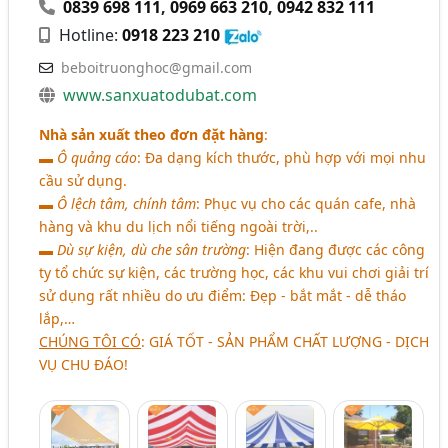
0839 698 111
,
0969 663 210
,
0942 832 111
Hotline:
0918 223 210
beboitruonghoc@gmail.com
www.sanxuatodubat.com
Nhà sản xuất theo đơn đặt hàng
:
▬
Ô quảng cáo
: Đa dạng kích thước, phù hợp với mọi nhu
cầu sử dụng.
▬
Ô lệch tâm, chính tâm
: Phục vụ cho các quán cafe, nhà
hàng và khu du lịch nổi tiếng ngoài trời,..
▬
Dù sự kiện, dù che sân trường
: Hiện đang được các công
ty tổ chức sự kiện, các trường học, các khu vui chơi giải trí
sử dụng rất nhiều do ưu điểm: Đẹp - bắt mắt - dễ tháo
lắp,…
CHÚNG TÔI CÓ
: GIÁ TỐT - SẢN PHẨM CHẤT LƯỢNG - DỊCH
VỤ CHU ĐÁO!