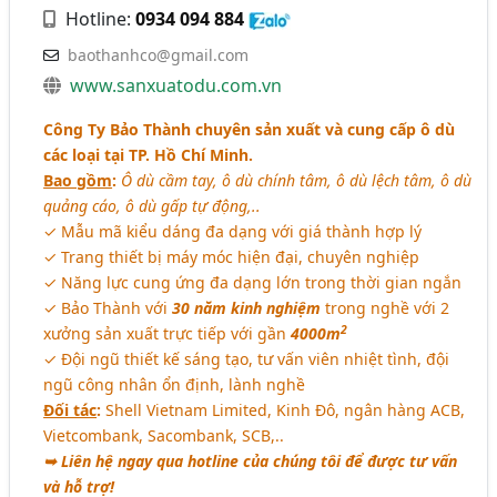
Hotline:
0934 094 884
baothanhco@gmail.com
www.sanxuatodu.com.vn
Công Ty Bảo Thành chuyên sản xuất và cung cấp ô dù
các loại tại TP. Hồ Chí Minh.
Bao gồm
:
Ô dù cầm tay, ô dù chính tâm, ô dù lệch tâm, ô dù
quảng cáo, ô dù gấp tự động,..
✓ Mẫu mã kiểu dáng đa dạng với giá thành hợp lý
✓ Trang thiết bị máy móc hiện đại, chuyên nghiệp
✓ Năng lực cung ứng đa dạng lớn trong thời gian ngắn
✓ Bảo Thành với
30 năm kinh nghiệm
trong nghề với 2
2
xưởng sản xuất trực tiếp với gần
4000m
✓ Đội ngũ thiết kế sáng tạo, tư vấn viên nhiệt tình, đội
ngũ công nhân ổn định, lành nghề
Đối tác
:
Shell Vietnam Limited, Kinh Đô, ngân hàng ACB,
Vietcombank, Sacombank, SCB,..
➥ Liên hệ ngay qua hotline của chúng tôi để được tư vấn
và hỗ trợ!