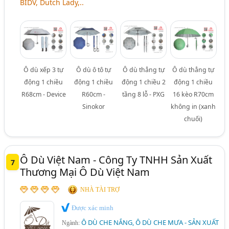
BIDV, Dutch Lady,..
Ô dù xếp 3 tự
Ô dù ô tô tự
Ô dù thẳng tự
Ô dù thẳng tự
động 1 chiều
động 1 chiều
động 1 chiều 2
động 1 chiều
R68cm - Device
R60cm -
tầng 8 lỗ - PXG
16 kèo R70cm
Sinokor
không in (xanh
chuối)
Ô Dù Việt Nam - Công Ty TNHH Sản Xuất
7
Thương Mại Ô Dù Việt Nam
NHÀ TÀI TRỢ
Được xác minh
Ô DÙ CHE NẮNG, Ô DÙ CHE MƯA - SẢN XUẤT
Ngành: