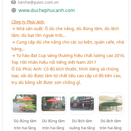
lienhe@pavn.com.vn
www.duchephucanh.com
Công ty Phúc Anh:
→ Nhà sản xuất: Ô dù che nắng, dù đúng tâm, dù lệch
tâm, dù bạt lớn ngoài trời,..
→ Cung cấp dù che nắng cho các sự kiện, quán cafe, nhà
hàng,..
→ Tự hào đạt Cup vàng thương hiệu chất lượng cao 2016,
Top 100 nhãn hiệu nổi tiếng Việt Nam 2017
Ô Dù Phúc Anh: Có đủ kích thước, hình dáng và chủng
loại, vải dù được làm từ chất liệu cao cấp có độ bền cao,
trụ dù bằng sắt được sơn chống gỉ.
Dù đúng tâm
Dù đúng tâm
Dù lệch tâm
Dù lệch tâm
tròn hai tầng
tròn hai tầng
vuông hai tầng
tròn hai tầng