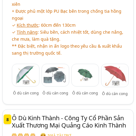
xiên
+ Được phủ một lớp PU Bạc bên trong chống tia hồng
ngoại
✓
Kích thước
: 60cm đến 130cm
✓
Tính năng
: Siêu bền, cách nhiệt tốt, dùng che nắng,
che mưa, làm quà tặng.
** Đặc biệt, nhận in ấn logo theo yêu cầu & xuất khẩu
sang thị trường quốc tế.
Ô dù cán cong
Ô dù cán cong
Ô dù cán cong
Ô dù cán cong
Ô Dù Kinh Thành - Công Ty Cổ Phần Sản
8
Xuất Thương Mại Quảng Cáo Kinh Thành
NHÀ TÀI TRỢ