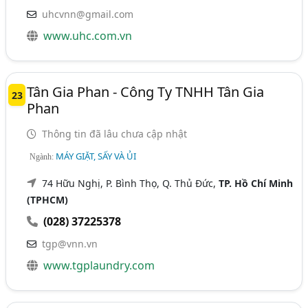
uhcvnn@gmail.com
www.uhc.com.vn
Tân Gia Phan - Công Ty TNHH Tân Gia
23
Phan
Thông tin đã lâu chưa cập nhật
MÁY GIẶT, SẤY VÀ ỦI
Ngành:
74 Hữu Nghị, P. Bình Thọ, Q. Thủ Đức,
TP. Hồ Chí Minh
(TPHCM)
(028) 37225378
tgp@vnn.vn
www.tgplaundry.com