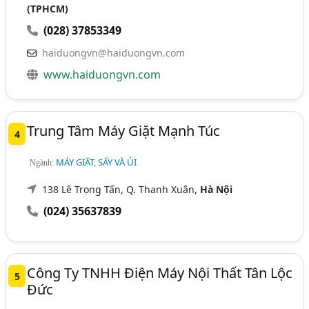
(TPHCM)
(028) 37853349
haiduongvn@haiduongvn.com
www.haiduongvn.com
Trung Tâm Máy Giặt Mạnh Túc
4
MÁY GIẶT, SẤY VÀ ỦI
Ngành:
138 Lê Trọng Tấn, Q. Thanh Xuân,
Hà Nội
(024) 35637839
Công Ty TNHH Điện Máy Nội Thất Tân Lộc
5
Đức