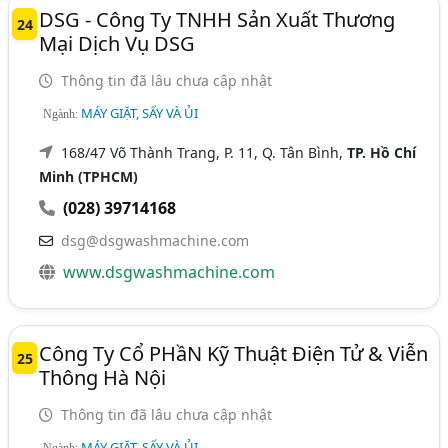
DSG - Công Ty TNHH Sản Xuất Thương
24
Mại Dịch Vụ DSG
Thông tin đã lâu chưa cập nhật
MÁY GIẶT, SẤY VÀ ỦI
Ngành:
168/47 Võ Thành Trang, P. 11, Q. Tân Bình,
TP. Hồ Chí
Minh (TPHCM)
(028) 39714168
dsg@dsgwashmachine.com
www.dsgwashmachine.com
Công Ty Cổ PHầN Kỹ Thuật Điện Tử & Viễn
25
Thông Hà Nội
Thông tin đã lâu chưa cập nhật
MÁY GIẶT, SẤY VÀ ỦI