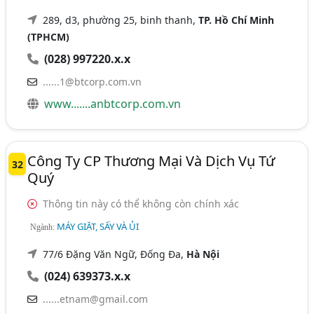
289, d3, phường 25, binh thanh,
TP. Hồ Chí Minh
(TPHCM)
(028) 997220.x.x
......1@btcorp.com.vn
www.......anbtcorp.com.vn
Công Ty CP Thương Mại Và Dịch Vụ Tứ
32
Quý
Thông tin này có thể không còn chính xác
MÁY GIẶT, SẤY VÀ ỦI
Ngành:
77/6 Đặng Văn Ngữ, Đống Đa,
Hà Nội
(024) 639373.x.x
......etnam@gmail.com