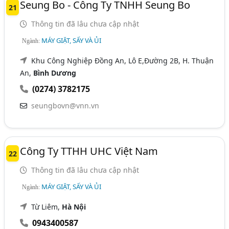
Seung Bo - Công Ty TNHH Seung Bo
21
Thông tin đã lâu chưa cập nhật
MÁY GIẶT, SẤY VÀ ỦI
Ngành:
Khu Công Nghiệp Đồng An, Lô E,Đường 2B, H. Thuận
An,
Bình Dương
(0274) 3782175
seungbovn@vnn.vn
Công Ty TTHH UHC Việt Nam
22
Thông tin đã lâu chưa cập nhật
MÁY GIẶT, SẤY VÀ ỦI
Ngành:
Từ Liêm,
Hà Nội
0943400587