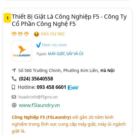
Thiết Bị Giặt Là Công Nghiệp F5 - Công Ty
1
Cổ Phần Công Nghệ F5
NHÀ TÀI TRỢ
Được xác minh
MÁY GIẶT, SẤY VÀ ỦI
Ngành:
Số 560 Trường Chinh, Phường Kim Liên,
Hà Nội
(024) 35640558
Hotline:
093 458 6601
hoaitrinh@f5pro.vn
www.f5laundry.vn
Công Nghiệp F5 (F5Laundry)
với gần 20 năm kinh
nghiệm trong lĩnh vực cung cấp máy giặt, máy ủi ngành
giặt là.