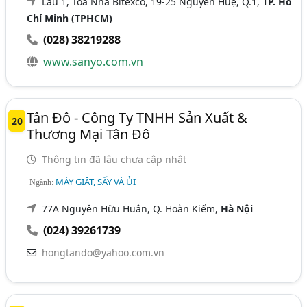
Lầu 1, Tòa Nhà Bitexco, 19-25 Nguyễn Huệ, Q.1,
TP. Hồ
Chí Minh (TPHCM)
(028) 38219288
www.sanyo.com.vn
Tân Đô - Công Ty TNHH Sản Xuất &
20
Thương Mại Tân Đô
Thông tin đã lâu chưa cập nhật
MÁY GIẶT, SẤY VÀ ỦI
Ngành:
77A Nguyễn Hữu Huân, Q. Hoàn Kiếm,
Hà Nội
(024) 39261739
hongtando@yahoo.com.vn