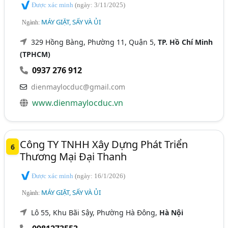
Được xác minh
(ngày: 3/11/2025)
MÁY GIẶT, SẤY VÀ ỦI
Ngành:
329 Hồng Bàng, Phường 11, Quận 5,
TP. Hồ Chí Minh
(TPHCM)
0937 276 912
dienmaylocduc@gmail.com
www.dienmaylocduc.vn
Công TY TNHH Xây Dựng Phát Triển
6
Thương Mại Đại Thanh
Được xác minh
(ngày: 16/1/2026)
MÁY GIẶT, SẤY VÀ ỦI
Ngành:
Lô 55, Khu Bãi Sậy, Phường Hà Đông,
Hà Nội