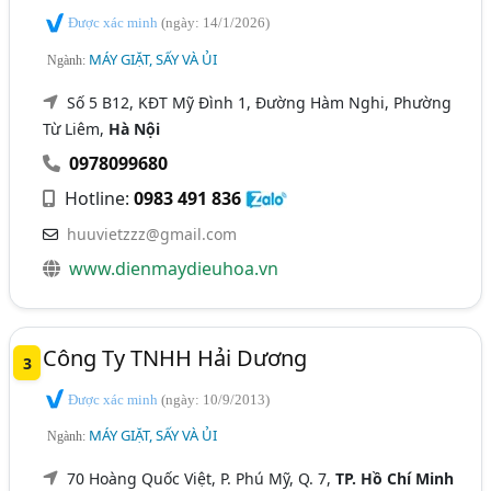
Được xác minh
(ngày: 14/1/2026)
MÁY GIẶT, SẤY VÀ ỦI
Ngành:
Số 5 B12, KĐT Mỹ Đình 1, Đường Hàm Nghi, Phường
Từ Liêm,
Hà Nội
0978099680
Hotline:
0983 491 836
huuvietzzz@gmail.com
www.dienmaydieuhoa.vn
Công Ty TNHH Hải Dương
3
Được xác minh
(ngày: 10/9/2013)
MÁY GIẶT, SẤY VÀ ỦI
Ngành:
70 Hoàng Quốc Việt, P. Phú Mỹ, Q. 7,
TP. Hồ Chí Minh