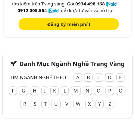
tìm kiếm trên Trang vàng. Gọi
0934.498.168
-
0912.005.564
để được tư vấn và hỗ trợ !
Đăng ký miễn phí !
Danh Mục Ngành Nghề Trang Vàng
TÌM NGÀNH NGHỀ THEO:
A
B
C
D
E
F
G
H
I
K
L
M
N
O
P
Q
R
S
T
U
V
W
X
Y
Z