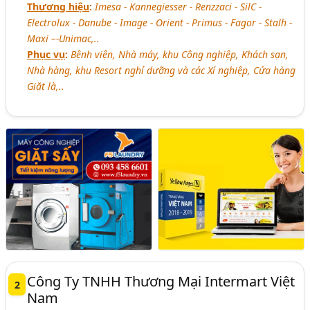
Thương hiệu
:
Imesa - Kannegiesser - Renzzaci - SilC -
Electrolux - Danube - Image - Orient - Primus - Fagor - Stalh -
Maxi –-Unimac,..
Phục vụ
:
Bệnh viện, Nhà máy, khu Công nghiệp, Khách sạn,
Nhà hàng, khu Resort nghỉ dưỡng và các Xí nghiệp, Cửa hàng
Giặt là,..
Công Ty TNHH Thương Mại Intermart Việt
2
Nam