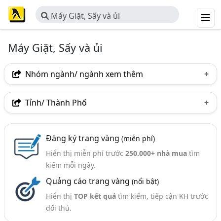
Máy Giặt, Sấy và ủi
Máy Giặt, Sấy và ủi
Nhóm ngành/ ngành xem thêm
Ngành nghề
Tỉnh/ Thành Phố
Máy Giặt, Sấy Và Ủi
(37)
Hà Nội
TP. Hồ Chí Minh (TPHCM)
Đồng Nai
Ngành xem thêm
Đăng ký trang vàng
(miễn phí)
Bình Dương
TP. Hải Phòng
TP. Cần Thơ
Hiển thị miễn phí trước
250.000+ nhà mua
tìm
Đồ Điện Tử - Kinh Doanh Và Phân Phối (537)
kiếm mỗi ngày.
Kim Khí Điện Máy (409)
Quảng cáo trang vàng
(nổi bật)
Hiển thị
TOP kết quả
tìm kiếm, tiếp cận KH trước
đối thủ.