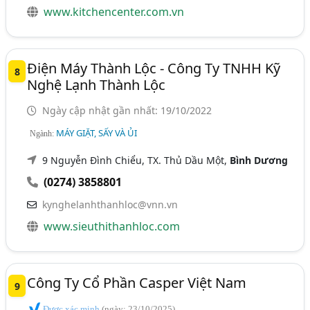
www.kitchencenter.com.vn
Điện Máy Thành Lộc - Công Ty TNHH Kỹ
8
Nghệ Lạnh Thành Lộc
Ngày cập nhật gần nhất: 19/10/2022
MÁY GIẶT, SẤY VÀ ỦI
Ngành:
9 Nguyễn Đình Chiểu, TX. Thủ Dầu Một,
Bình Dương
(0274) 3858801
kynghelanhthanhloc@vnn.vn
www.sieuthithanhloc.com
Công Ty Cổ Phần Casper Việt Nam
9
Được xác minh
(ngày: 23/10/2025)