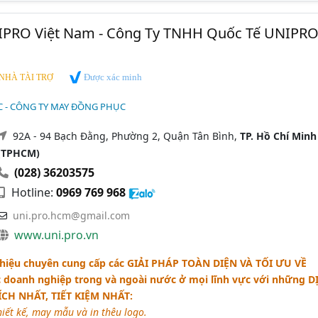
PRO Việt Nam - Công Ty TNHH Quốc Tế UNIPR
Được xác minh
NHÀ TÀI TRỢ
 - CÔNG TY MAY ĐỒNG PHỤC
92A - 94 Bạch Đằng, Phường 2, Quận Tân Bình,
TP. Hồ Chí Minh
(TPHCM)
(028) 36203575
Hotline:
0969 769 968
uni.pro.hcm@gmail.com
www.uni.pro.vn
hiệu chuyên cung cấp các
GIẢI PHÁP TOÀN DIỆN VÀ TỐI ƯU VỀ
 doanh nghiệp trong và ngoài nước ở mọi lĩnh vực với những
D
ÍCH NHẤT, TIẾT KIỆM NHẤT
:
iết kế, may mẫu và in thêu logo.