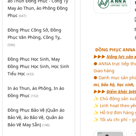
áo Thun Đồng Phục - Công Ty
May áo Thun, áo Phông Đồng
Phục
(647)
Đồng Phục Công Sở, Đồng
Phục Văn Phòng, Công Ty,.
(590)
ĐỒNG PHỤC ANNA 
►►►
Năng lực sản 
Đồng Phục Học Sinh, May
● ANNA trực tiếp th
Đồng Phục Học Sinh, Học Sinh
Giao hàng
Tiểu Học
(433)
● Danh mục sản phẩ
mi, bảo hộ, học sinh,
In áo Thun, áo Phông, In áo
►►►
Điểm khác biệ
Đồng Phục
(152)
✨ Chủ động sản xuất
✨ Linh hoạt theo yê
Đồng Phục Bảo Vệ (Quần áo
✨ Hỗ trợ đơn hàng 
Bảo Vệ, áo Bảo Vệ, Quần áo
✨ Tối ưu chi phí – g
Bảo Vệ May Sẵn)
(148)