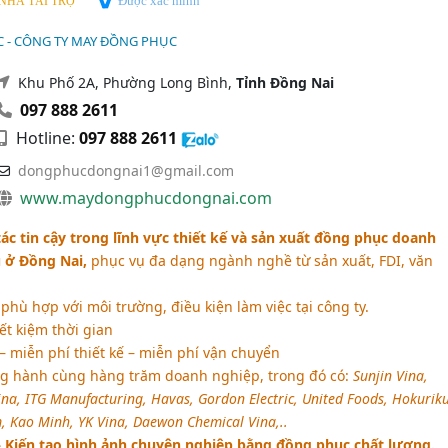
Được xác minh
NHÀ TÀI TRỢ
 - CÔNG TY MAY ĐỒNG PHỤC
Khu Phố 2A, Phường Long Bình,
Tỉnh Đồng Nai
097 888 2611
Hotline:
097 888 2611
dongphucdongnai1@gmail.com
www.maydongphucdongnai.com
ác tin cậy trong lĩnh vực thiết kế và sản xuất đồng phục doanh
u ở Đồng Nai,
phục vụ đa dạng ngành nghề từ sản xuất, FDI, văn
hù hợp với môi trường, điều kiện làm việc tại công ty.
iết kiệm thời gian
 miễn phí thiết kế – miễn phí vận chuyển
g hành cùng hàng trăm doanh nghiệp, trong đó có:
Sunjin Vina,
ina, ITG Manufacturing, Havas, Gordon Electric, United Foods, Hokurik
 Kao Minh, YK Vina, Daewon Chemical Vina,..
Kiến tạo hình ảnh chuyên nghiệp bằng đồng phục chất lượng.