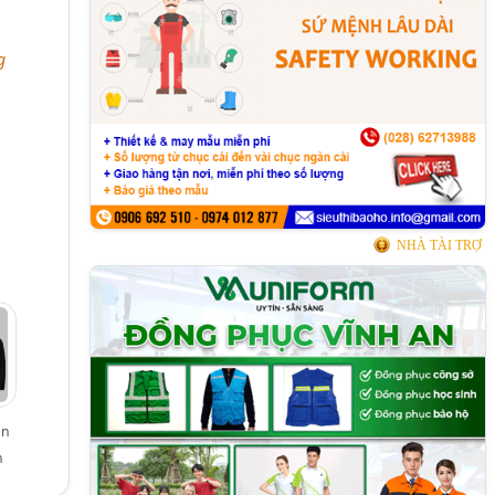
g
NHÀ TÀI TRỢ
ân
n