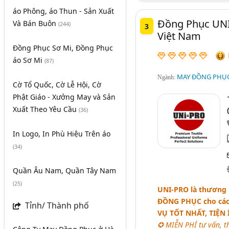
áo Phông, áo Thun - Sản Xuất
Đồng Phục UNI
Và Bán Buôn
(244)
3
Việt Nam
Đồng Phục Sơ Mi, Đồng Phục
áo Sơ Mi
(87)
MAY ĐỒNG PHỤC
Ngành:
Cờ Tổ Quốc, Cờ Lễ Hội, Cờ
Phật Giáo - Xưởng May và Sản
Xuất Theo Yêu Cầu
(36)
In Logo, In Phù Hiệu Trên áo
(34)
Quần Âu Nam, Quần Tây Nam
(25)
UNI-PRO
là thương 
ĐỒNG PHỤC
cho các
Tỉnh/ Thành phố
VỤ TỐT NHẤT, TIỆN 
✪ MIỄN PHÍ tư vấn, th