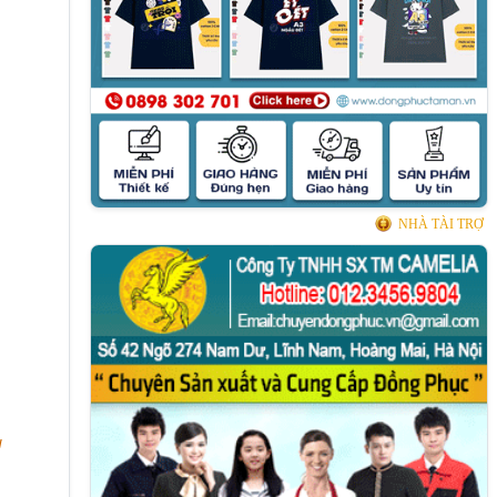
NHÀ TÀI TRỢ
u