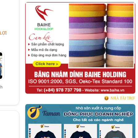
LỢI
nh
NHÀ TÀI TRỢ