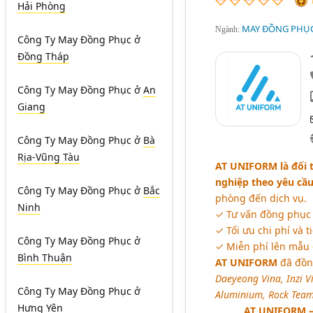
Hải Phòng
MAY ĐỒNG PHỤC
Ngành:
Công Ty May Đồng Phục
ở
Đồng Tháp
Công Ty May Đồng Phục
ở
An
Giang
Công Ty May Đồng Phục
ở
Bà
Rịa-Vũng Tàu
AT UNIFORM là đối t
nghiệp theo yêu cầ
Công Ty May Đồng Phục
ở
Bắc
phòng đến dịch vụ.
Ninh
✓ Tư vấn đồng phục p
✓ Tối ưu chi phí và t
Công Ty May Đồng Phục
ở
✓ Miễn phí lên mẫu –
Bình Thuận
AT UNIFORM
đã đồn
Daeyeong Vina, Inzi V
Công Ty May Đồng Phục
ở
Aluminium, Rock Team,
Hưng Yên
AT UNIFORM – 