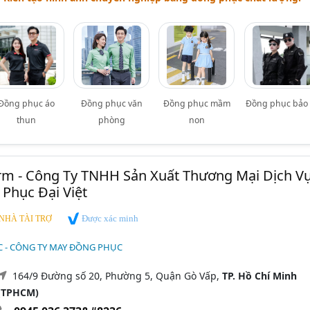
Đồng phục áo
Đồng phục văn
Đồng phục mầm
Đồng phục bảo 
thun
phòng
non
m - Công Ty TNHH Sản Xuất Thương Mại Dịch V
Phục Đại Việt
Được xác minh
NHÀ TÀI TRỢ
 - CÔNG TY MAY ĐỒNG PHỤC
164/9 Đường số 20, Phường 5, Quận Gò Vấp,
TP. Hồ Chí Minh
(TPHCM)