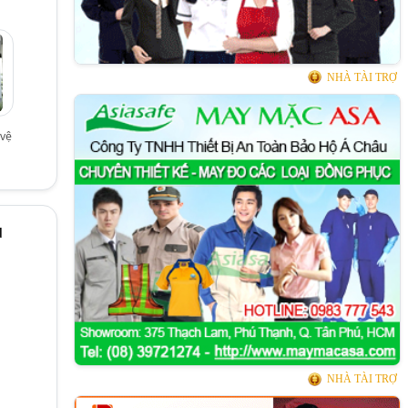
NHÀ TÀI TRỢ
vệ
ụ
NHÀ TÀI TRỢ