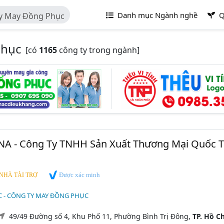
Danh mục Ngành nghề
Q
y May Đồng Phục
Phục
[có
1165
công ty trong ngành]
A - Công Ty TNHH Sản Xuất Thương Mại Quốc T
Được xác minh
NHÀ TÀI TRỢ
 - CÔNG TY MAY ĐỒNG PHỤC
49/49 Đường số 4, Khu Phố 11, Phường Bình Trị Đông,
TP. Hồ Ch