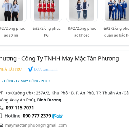
#272;ồng phục
&#272;ồng phục
&#272;ồng phục
&#272;ồng ph
áo sơ mi
PG
áo khoác
quần áo bảo h
hương - Công Ty TNHH May Mặc Tân Phương
Được xác minh
NHÀ TÀI TRỢ
 - CÔNG TY MAY ĐỒNG PHỤC
<b>Xưởng</b>: 257A/2, Khu Phố 1B, P. An Phú, TP. Thuận An (G
Vòng Xoay An Phú),
Bình Dương
097 115 7071
Hotline:
090 777 2379
maymactanphuong@gmail.com