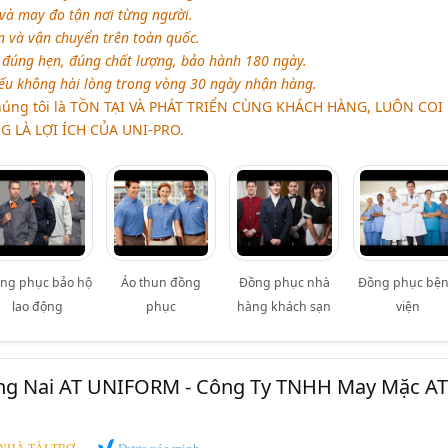
và may đo tận nơi từng người.
 và vận chuyển trên toàn quốc.
đúng hẹn, đúng chất lượng, bảo hành 180 ngày.
u không hài lòng trong vòng 30 ngày nhận hàng.
úng tôi là TỒN TẠI VÀ PHÁT TRIỂN CÙNG KHÁCH HÀNG, LUÔN COI 
 LÀ LỢI ÍCH CỦA UNI-PRO.
ng phục bảo hộ
Áo thun đồng
Đồng phục nhà
Đồng phục bệ
lao động
phục
hàng khách sạn
viện
g Nai AT UNIFORM - Công Ty TNHH May Mặc AT