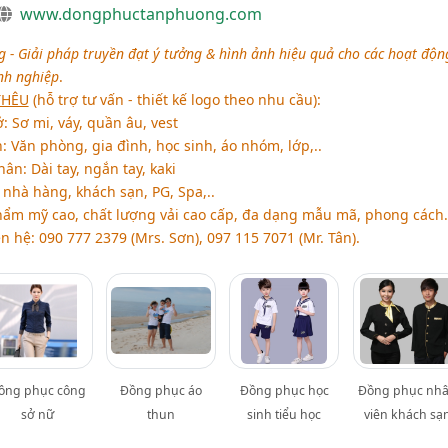
www.dongphuctanphuong.com
- Giải pháp truyền đạt ý tưởng & hình ảnh hiệu quả cho các hoạt độn
nh nghiệp
.
THÊU
(hỗ trợ tư vấn - thiết kế logo theo nhu cầu):
 Sơ mi, váy, quần âu, vest
 Văn phòng, gia đình, học sinh, áo nhóm, lớp,..
n: Dài tay, ngắn tay, kaki
nhà hàng, khách sạn, PG, Spa,..
hẩm mỹ cao, chất lượng vải cao cấp, đa dạng mẫu mã, phong cách.
ên hệ: 090 777 2379 (Mrs. Sơn), 097 115 7071 (Mr. Tân).
ồng phục công
Đồng phục áo
Đồng phục học
Đồng phục nh
sở nữ
thun
sinh tiểu học
viên khách sạ