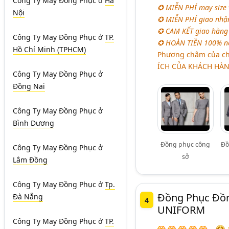
Công Ty May Đồng Phục
ở
Hà
✪ MIỄN PHÍ may size 
Nội
✪ MIỄN PHÍ giao nhận
✪ CAM KẾT giao hàng 
Công Ty May Đồng Phục
ở
TP.
✪ HOÀN TIỀN 100% nế
Hồ Chí Minh (TPHCM)
Phương châm của ch
ÍCH CỦA KHÁCH HÀNG
Công Ty May Đồng Phục
ở
Đồng Nai
Công Ty May Đồng Phục
ở
Bình Dương
Đồng phục công
Đồ
Công Ty May Đồng Phục
ở
sở
Lâm Đồng
Công Ty May Đồng Phục
ở
Tp.
Đồng Phục Đồn
Đà Nẵng
4
UNIFORM
Công Ty May Đồng Phục
ở
TP.