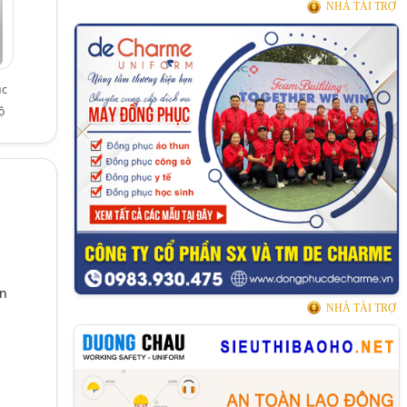
NHÀ TÀI TRỢ
ục
ộ
ần
NHÀ TÀI TRỢ