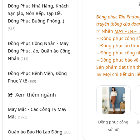
Đồng Phục Nhà Hàng, Khách
Sạn (áo, Nón Bếp, Tạp Dề,
Đồng phục Tân Phương 
Đồng Phục Buồng Phòng,.)
truyền thông của doa
(313)
☞ Nhận
MAY – IN – 
− Đồng phục công sở:
Đồng Phục Công Nhân - May
− Đồng phục áo thun:
Đồng Phục, áo, Quần áo Công
− Đồng phục công nhâ
Nhân
(214)
− Đồng phục bảo vệ, 
Sản phẩm đạt tính t
Đồng Phục Bệnh Viện, Đồng
☏ Mọi chi tiết xin li
Phục Y tế
(189)
Xem thêm ngành
May Mặc - Các Công Ty May
Mặc
(1973)
Đồng phục công
Đ
sở nữ
Quần áo Bảo Hộ Lao Động
(805)