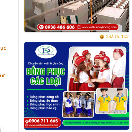
NHÀ TÀI TRỢ
HỤC
➜
 sơ