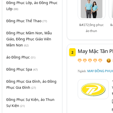
Đồng Phục Lớp, áo Đồng Phục
Lớp
(88)
Đồng Phục Thể Thao
(77)
&#272;ồng phục
&
áo thun
Đồng Phục Mầm Non, Mẫu
Giáo, Đồng Phục Giáo Viên
Mầm Non
(62)
May Mặc Tân P
2
áo Đồng Phục
(51)
Đồng Phục Spa
(47)
MAY ĐỒNG PHỤC
Ngành:
Đồng Phục Gia Đình, áo Đồng
Phục Gia Đình
(27)
Đồng Phục Sự Kiện, áo Thun
Sự Kiện
(21)