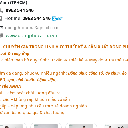
Minh (TPHCM)
0963 544 546
Hotline:
0963 544 546
dongphucanna@gmail.com
www.dongphucanna.vn
- CHUYÊN GIA TRONG LĨNH VỰC THIẾT KẾ & SẢN XUẤT ĐỒNG P
xuất & cung ứng
ực hiện toàn bộ quy trình: Tư vấn ➜ Thiết kế ➜ May đo ➜ In/Thêu 
m đa dạng, phục vụ nhiều ngành:
Đồng phục công sở, áo thun, áo
 PG, spa, nhà thuốc, bệnh viện,…
t của ANNA
 – kiểm soát chất lượng đầu ra
u cầu – không rập khuôn mẫu có sẵn
gấp – đáp ứng nhu cầu thực tế doanh nghiệp
iữ cân bằng giữa giá & chất lượng