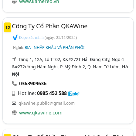
www.kamereo.vn
Công Ty Cổ Phần QKAWine
12
Được xác minh
(ngày: 25/11/2025)
BIA - NHẬP KHẨU VÀ PHÂN PHỐI
Ngành:
Tầng 1, 12A, Lô TT02, K&#272T Hải Đăng City, Ngõ 4
&#272ường Hàm Nghi, P. Mỹ Đình 2, Q. Nam Từ Liêm,
Hà
Nội
0363909636
Hotline:
0985 452 588
qkawine.public@gmail.com
www.qkawine.com