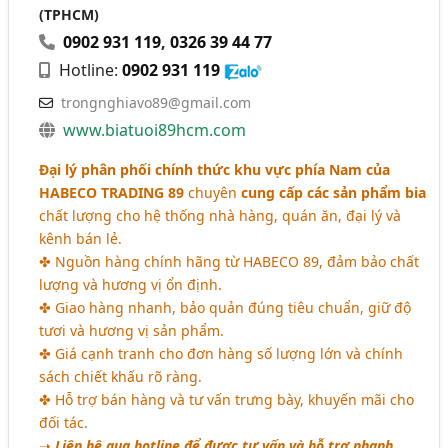
(TPHCM)
0902 931 119
,
0326 39 44 77
Hotline:
0902 931 119
trongnghiavo89@gmail.com
www.biatuoi89hcm.com
Đại lý phân phối chính thức khu vực phía Nam của
HABECO TRADING 89
chuyên
cung cấp các sản phẩm bia
chất lượng cho hệ thống nhà hàng, quán ăn, đại lý và
kênh bán lẻ.
✤ Nguồn hàng chính hãng từ HABECO 89, đảm bảo chất
lượng và hương vị ổn định.
✤ Giao hàng nhanh, bảo quản đúng tiêu chuẩn, giữ độ
tươi và hương vị sản phẩm.
✤ Giá cạnh tranh cho đơn hàng số lượng lớn và chính
sách chiết khấu rõ ràng.
✤ Hỗ trợ bán hàng và tư vấn trưng bày, khuyến mãi cho
đối tác.
➝
Liên hệ qua hotline để được tư vấn và hỗ trợ nhanh