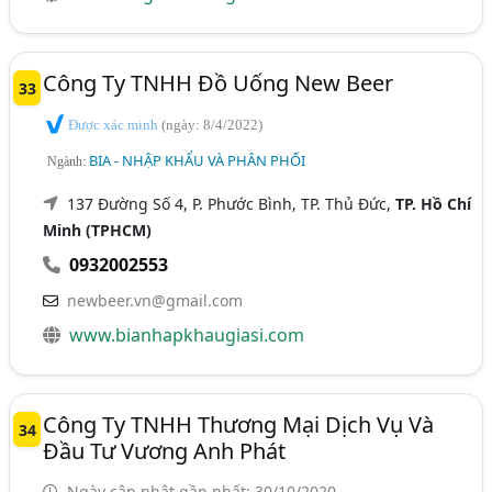
Công Ty TNHH Đồ Uống New Beer
33
Được xác minh
(ngày: 8/4/2022)
BIA - NHẬP KHẨU VÀ PHÂN PHỐI
Ngành:
137 Đường Số 4, P. Phước Bình, TP. Thủ Đức,
TP. Hồ Chí
Minh (TPHCM)
0932002553
newbeer.vn@gmail.com
www.bianhapkhaugiasi.com
Công Ty TNHH Thương Mại Dịch Vụ Và
34
Đầu Tư Vương Anh Phát
Ngày cập nhật gần nhất: 30/10/2020