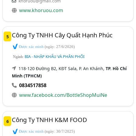
khoruou@gmail.com
www.khoruou.com
Công Ty TNHH Cây Quất Hạnh Phúc
5
Được xác minh
(ngày: 27/6/2026)
BIA - NHẬP KHẨU VÀ PHÂN PHỐI
Ngành:
118-120 Đường B2, KĐT Sala, P. An Khánh,
TP. Hồ Chí
Minh (TPHCM)
0834517858
www.facebook.com/BottleShopMuiNe
Công Ty TNHH K&M FOOD
6
Được xác minh
(ngày: 30/7/2025)