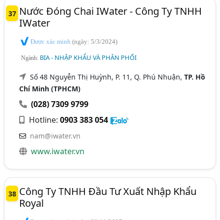
Nước Đóng Chai IWater - Công Ty TNHH
37
IWater
Được xác minh
(ngày: 5/3/2024)
BIA - NHẬP KHẨU VÀ PHÂN PHỐI
Ngành:
Số 48 Nguyễn Thị Huỳnh, P. 11, Q. Phú Nhuận,
TP. Hồ
Chí Minh (TPHCM)
(028) 7309 9799
Hotline:
0903 383 054
nam@iwater.vn
www.iwater.vn
Công Ty TNHH Đầu Tư Xuất Nhập Khẩu
38
Royal