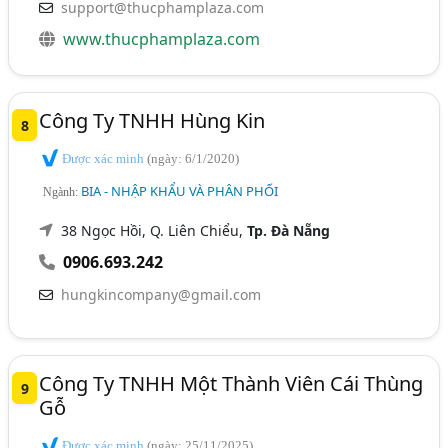
support@thucphamplaza.com
www.thucphamplaza.com
Công Ty TNHH Hùng Kin
8
Được xác minh
(ngày: 6/1/2020)
BIA - NHẬP KHẨU VÀ PHÂN PHỐI
Ngành:
38 Ngọc Hồi, Q. Liên Chiểu,
Tp. Đà Nẵng
0906.693.242
hungkincompany@gmail.com
Công Ty TNHH Một Thành Viên Cái Thùng
9
Gỗ
Được xác minh
(ngày: 25/11/2025)