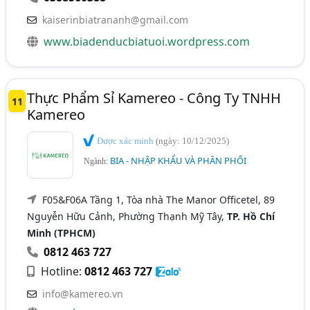
kaiserinbiatrananh@gmail.com
www.biadenducbiatuoi.wordpress.com
Thực Phẩm Sỉ Kamereo - Công Ty TNHH
11
Kamereo
Được xác minh
(ngày: 10/12/2025)
BIA - NHẬP KHẨU VÀ PHÂN PHỐI
Ngành:
F05&F06A Tầng 1, Tòa nhà The Manor Officetel, 89
Nguyễn Hữu Cảnh, Phường Thạnh Mỹ Tây,
TP. Hồ Chí
Minh (TPHCM)
0812 463 727
Hotline:
0812 463 727
info@kamereo.vn