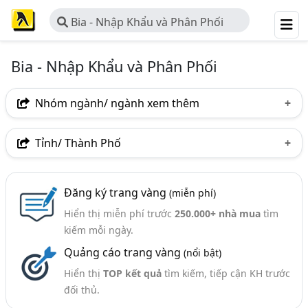
Bia - Nhập Khẩu và Phân Phối
Bia - Nhập Khẩu và Phân Phối
Nhóm ngành/ ngành xem thêm
Ngành nghề
Tỉnh/ Thành Phố
Bia - Nhập Khẩu Và Phân Phối
(271)
Hà Nội
TP. Hồ Chí Minh (TPHCM)
Đồng Nai
Ngành xem thêm
Đăng ký trang vàng
(miễn phí)
Bình Dương
Tp. Đà Nẵng
TP. Hải Phòng
Hiển thị miễn phí trước
250.000+ nhà mua
tìm
Rượu - Nhập Khẩu Và Phân Phối Rượu (143)
Đồng Tháp
An Giang
Bà Rịa-Vũng Tàu
kiếm mỗi ngày.
Quảng cáo trang vàng
(nổi bật)
Bắc Ninh
Bình Thuận
Hà Tĩnh
Khánh Hòa
Hiển thị
TOP kết quả
tìm kiếm, tiếp cận KH trước
Lạng Sơn
Nghệ An
Phú Thọ
Phú Yên
đối thủ.
Quảng Ninh
Thái Bình
Thanh Hóa