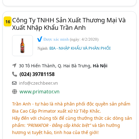
Công Ty TNHH Sản Xuất Thương Mại Và
16
Xuất Nhập Khẩu Trần Anh
Được xác minh
(ngày: 4/2/2020)
BIA - NHẬP KHẨU VÀ PHÂN PHỐI
Ngành:
30 Tô Hiến Thành, Q. Hai Bà Trưng,
Hà Nội
(024) 39781158
info@czechbeer.vn
www.primator.vn
Trần Anh - tự hào là nhà phân phối độc quyền sản phẩm
Bia Cao Cấp Primator xuất xứ từ Tiệp Khắc.
Hãy đến với chúng tôi để cùng thưởng thức các dòng sản
phẩm:
“PRIMATOR - Đẳng cấp khác biệt”
và tận hưởng
hương vị tuyệt hảo, tinh hoa của thế giới!