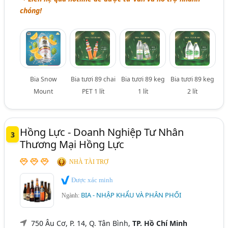
chóng!
Bia Snow
Bia tươi 89 chai
Bia tươi 89 keg
Bia tươi 89 keg
Mount
PET 1 lít
1 lít
2 lít
Hồng Lực - Doanh Nghiệp Tư Nhân
3
Thương Mại Hồng Lực
NHÀ TÀI TRỢ
Được xác minh
BIA - NHẬP KHẨU VÀ PHÂN PHỐI
Ngành:
750 Âu Cơ, P. 14, Q. Tân Bình,
TP. Hồ Chí Minh