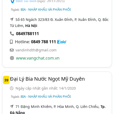
Được xác minh
(ngày: 20/11/2025)
BIA - NHẬP KHẨU VÀ PHÂN PHỐI
Ngành:
Số 65 Ngách 323/83 Đ. Xuân Đỉnh, P. Xuân Đỉnh, Q. Bắc
Từ Liêm,
Hà Nội
0849788111
Hotline:
0849 788 111
vandinhdth@gmail.com
www.vangchat.com.vn
Đại Lý Bia Nước Ngọt Mỹ Duyên
39
Ngày cập nhật gần nhất: 14/1/2020
BIA - NHẬP KHẨU VÀ PHÂN PHỐI
Ngành:
71 Đặng Minh Khiêm, P. Hòa Minh, Q. Liên Chiểu,
Tp.
Đà Nẵng