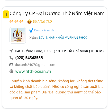
TP. Cần Thơ
Bạc Liêu
Bình Định
Bến Tre
Công Ty CP Đại Dương Thứ Năm Việt Nam
1
Gia Lai
Hà Nam
Quảng Nam
Quảng Ngãi
NHÀ TÀI TRỢ
Tây Ninh
Tiền Giang
Trà Vinh
Được xác minh
BIA - NHẬP KHẨU VÀ PHÂN PHỐI
Ngành:
K4C Đường Long, P.15, Q.10,
TP. Hồ Chí Minh (TPHCM)
(028) 54348555
ducanh2407@gmail.com
www.fifth-ocean.vn
Chuyên kinh doanh bia sống "không lọc, không tiệt trùng
và không chất bảo quản". Nhờ có công nghệ sản xuất bia
độc đáo, sản phẩm Bia "Đại dương thứ năm" có thể bảo
quản tới 30 ngày.