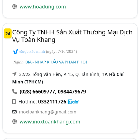
www.hoadung.com
Công Ty TNHH Sản Xuất Thương Mại Dịch
24
Vụ Toàn Khang
Được xác minh
(ngày: 7/10/2024)
BIA - NHẬP KHẨU VÀ PHÂN PHỐI
Ngành:
32/22 Tống Văn Hên, P. 15, Q. Tân Bình,
TP. Hồ Chí
Minh (TPHCM)
(028) 66609777
,
0984479679
Hotline:
0332111726
inoxtoankhang@gmail.com
www.inoxtoankhang.com