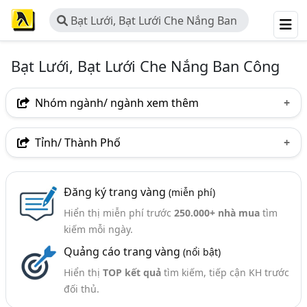
Bạt Lưới, Bạt Lưới Che Nắng Ban
Công
Bạt Lưới, Bạt Lưới Che Nắng Ban Công
Nhóm ngành/ ngành xem thêm
Ngành nghề
Tỉnh/ Thành Phố
Bạt Lưới, Bạt Lưới Che Nắng Ban Công
(15)
Hà Nội
TP. Hồ Chí Minh (TPHCM)
Đồng Nai
Ngành xem thêm
Đăng ký trang vàng
(miễn phí)
Bắc Ninh
Hưng Yên
Phú Thọ
Hiển thị miễn phí trước
250.000+ nhà mua
tìm
Mái Hiên, Mái Che - Sản Xuất, Thiết Kế Và Thi Công Lắp
kiếm mỗi ngày.
Đặt (237)
Quảng cáo trang vàng
(nổi bật)
Bạt Nhựa, Bạt Che Nắng, Bạt Che Mưa (233)
Hiển thị
TOP kết quả
tìm kiếm, tiếp cận KH trước
đối thủ.