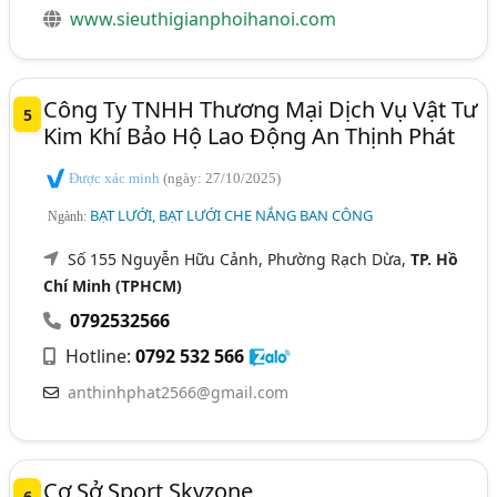
www.sieuthigianphoihanoi.com
Công Ty TNHH Thương Mại Dịch Vụ Vật Tư
5
Kim Khí Bảo Hộ Lao Động An Thịnh Phát
Được xác minh
(ngày: 27/10/2025)
BẠT LƯỚI, BẠT LƯỚI CHE NẮNG BAN CÔNG
Ngành:
Số 155 Nguyễn Hữu Cảnh, Phường Rạch Dừa,
TP. Hồ
Chí Minh (TPHCM)
0792532566
Hotline:
0792 532 566
anthinhphat2566@gmail.com
Cơ Sở Sport Skyzone
6