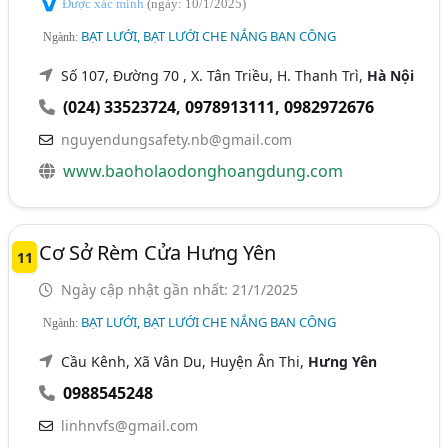
Được xác minh
(ngày: 10/1/2025)
BẠT LƯỚI, BẠT LƯỚI CHE NẮNG BAN CÔNG
Ngành:
Số 107, Đường 70 , X. Tân Triều, H. Thanh Trì,
Hà Nội
(024) 33523724
,
0978913111
,
0982972676
nguyendungsafety.nb@gmail.com
www.baoholaodonghoangdung.com
Cơ Sở Rèm Cửa Hưng Yên
11
Ngày cập nhật gần nhất: 21/1/2025
BẠT LƯỚI, BẠT LƯỚI CHE NẮNG BAN CÔNG
Ngành:
Cầu Kênh, Xã Vân Du, Huyện Ân Thi,
Hưng Yên
0988545248
linhnvfs@gmail.com