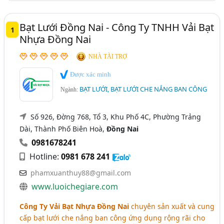
Bạt Lưới Đồng Nai - Công Ty TNHH Vải Bạt
1
Nhựa Đồng Nai
NHÀ TÀI TRỢ
Được xác minh
BẠT LƯỚI, BẠT LƯỚI CHE NẮNG BAN CÔNG
Ngành:
Số 926, Đờng 768, Tổ 3, Khu Phố 4C, Phường Trảng
Dài, Thành Phố Biên Hoà,
Đồng Nai
0981678241
Hotline:
0981 678 241
phamxuanthuy88@gmail.com
www.luoichegiare.com
Công Ty Vải Bạt Nhựa Đồng Nai
chuyên sản xuất và cung
cấp bạt lưới che nắng ban công ứng dụng rộng rãi cho