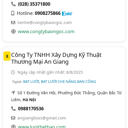
(028) 35371800
Hotline:
0908275866
lienhe@congtybaongoc.com
www.congtybaongoc.com
Công Ty TNHH Xây Dựng Kỹ Thuật
8
Thương Mại An Giang
Ngày cập nhật gần nhất: 8/8/2025
BẠT LƯỚI, BẠT LƯỚI CHE NẮNG BAN CÔNG
Ngành:
Số 1 Đường Văn Hội, Phường Đức Thắng, Quận Bắc Từ
Liêm,
Hà Nội
0988170536
angiangboss@gmail.com
www.luoithethao.com