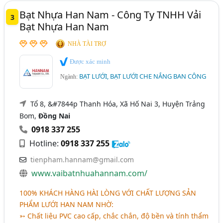
Bạt Nhựa Han Nam - Công Ty TNHH Vải
3
Bạt Nhựa Han Nam
NHÀ TÀI TRỢ
Được xác minh
BẠT LƯỚI, BẠT LƯỚI CHE NẮNG BAN CÔNG
Ngành:
Tổ 8, &#7844p Thanh Hóa, Xã Hố Nai 3, Huyện Trảng
Bom,
Đồng Nai
0918 337 255
Hotline:
0918 337 255
tienpham.hannam@gmail.com
www.vaibatnhuahannam.com/
100% KHÁCH HÀNG HÀI LÒNG VỚI CHẤT LƯỢNG SẢN
PHẨM LƯỚI HAN NAM NHỜ:
➳ Chất liệu PVC cao cấp, chắc chắn, độ bền và tính thẩm