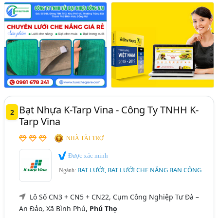
Bạt Nhựa K-Tarp Vina - Công Ty TNHH K-
2
Tarp Vina
NHÀ TÀI TRỢ
Được xác minh
BẠT LƯỚI, BẠT LƯỚI CHE NẮNG BAN CÔNG
Ngành:
Lô Số CN3 + CN5 + CN22, Cụm Công Nghiệp Tư Đà –
An Đảo, Xã Bình Phú,
Phú Thọ