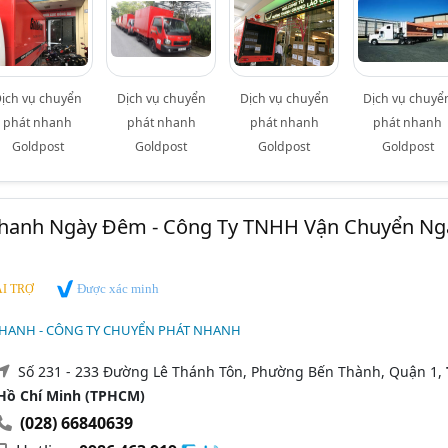
ịch vụ chuyển
Dịch vụ chuyển
Dịch vụ chuyển
Dịch vụ chuyể
phát nhanh
phát nhanh
phát nhanh
phát nhanh
Goldpost
Goldpost
Goldpost
Goldpost
hanh Ngày Đêm - Công Ty TNHH Vận Chuyển Ng
Được xác minh
I TRỢ
HANH - CÔNG TY CHUYỂN PHÁT NHANH
Số 231 - 233 Đường Lê Thánh Tôn, Phường Bến Thành, Quận 1,
Hồ Chí Minh (TPHCM)
(028) 66840639