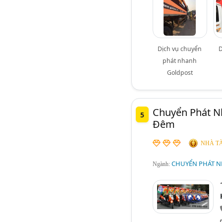
Dịch vụ chuyển
D
phát nhanh
Goldpost
Chuyển Phát N
5
Đêm
NHÀ TÀ
CHUYỂN PHÁT N
Ngành: