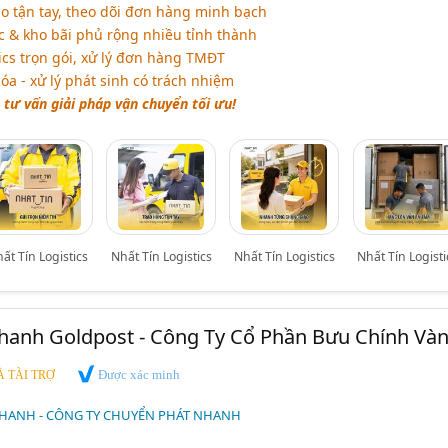
o tận tay, theo dõi đơn hàng minh bạch
 & kho bãi phủ rộng nhiều tỉnh thành
ics trọn gói, xử lý đơn hàng TMĐT
a - xử lý phát sinh có trách nhiệm
 tư vấn giải pháp vận chuyển tối ưu!
ất Tín Logistics
Nhất Tín Logistics
Nhất Tín Logistics
Nhất Tín Logisti
hanh Goldpost - Công Ty Cổ Phần Bưu Chính Và
Được xác minh
 TÀI TRỢ
HANH - CÔNG TY CHUYỂN PHÁT NHANH