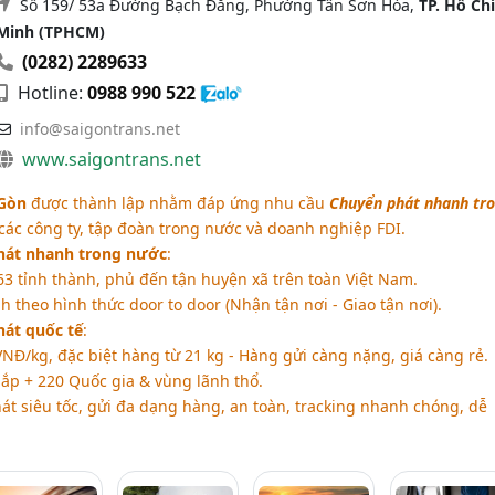
Số 159/ 53a Đường Bạch Đằng, Phường Tân Sơn Hòa,
TP. Hồ Chí
Minh (TPHCM)
(0282) 2289633
Hotline:
0988 990 522
info@saigontrans.net
www.saigontrans.net
 Gòn
được thành lập nhằm đáp ứng nhu cầu
Chuyển phát nhanh tr
các công ty, tập đoàn trong nước và doanh nghiệp FDI.
hát nhanh trong nước
:
3 tỉnh thành, phủ đến tận huyện xã trên toàn Việt Nam.
theo hình thức door to door (Nhận tận nơi - Giao tận nơi).
hát quốc tế
:
NĐ/kg, đặc biệt hàng từ 21 kg - Hàng gửi càng nặng, giá càng rẻ.
ắp + 220 Quốc gia & vùng lãnh thổ.
át siêu tốc, gửi đa dạng hàng, an toàn, tracking nhanh chóng, dễ