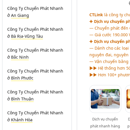
Công Ty Chuyển Phát Nhanh
CTLink
là công ty c
ở
An Giang
✚
Dịch vụ chuyển p
― Chuyển phát đến 6
Công Ty Chuyển Phát Nhanh
― Giá cước 190.000 V
ở
Bà Rịa-Vũng Tàu
✚
Dịch vụ chuyển p
― Dành cho các loại
Công Ty Chuyển Phát Nhanh
nguyên đai, nguyên k
ở
Bắc Ninh
― Vận chuyển bằng xe
►► Hệ thống hơn 50+
Công Ty Chuyển Phát Nhanh
►► Hơn 100+ phương 
ở
Bình Phước
Công Ty Chuyển Phát Nhanh
ở
Bình Thuận
Công Ty Chuyển Phát Nhanh
Dịch vụ chuyển
D
ở
Khánh Hòa
phát nhanh hàng
p