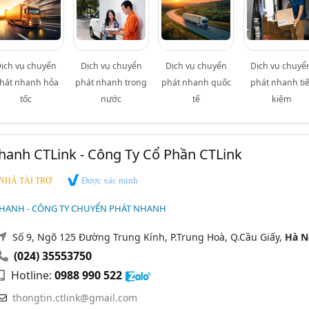
ịch vụ chuyển
Dịch vụ chuyển
Dịch vụ chuyển
Dịch vụ chuyể
hát nhanh hỏa
phát nhanh trong
phát nhanh quốc
phát nhanh tiế
tốc
nước
tế
kiệm
anh CTLink - Công Ty Cổ Phần CTLink
Được xác minh
NHÀ TÀI TRỢ
HANH - CÔNG TY CHUYỂN PHÁT NHANH
Số 9, Ngõ 125 Đường Trung Kính, P.Trung Hoà, Q.Cầu Giấy,
Hà N
(024) 35553750
Hotline:
0988 990 522
thongtin.ctlink@gmail.com