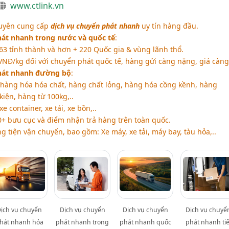
www.ctlink.vn
huyên cung cấp
dịch vụ chuyển phát nhanh
uy tín hàng đầu.
hát nhanh trong nước và quốc tế
:
3 tỉnh thành và hơn + 220 Quốc gia & vùng lãnh thổ.
NĐ/kg đối với chuyển phát quốc tế, hàng gửi càng nặng, giá càng
hát nhanh đường bộ
:
 hàng hóa hóa chất, hàng chất lỏng, hàng hóa cồng kềnh, hàng
iện, hàng từ 100kg,..
 container, xe tải, xe bồn,..
 bưu cục và điểm nhận trả hàng trên toàn quốc.
tiện vận chuyển, bao gồm: Xe máy, xe tải, máy bay, tàu hỏa,..
ịch vụ chuyển
Dịch vụ chuyển
Dịch vụ chuyển
Dịch vụ chuyể
hát nhanh hỏa
phát nhanh trong
phát nhanh quốc
phát nhanh tiế