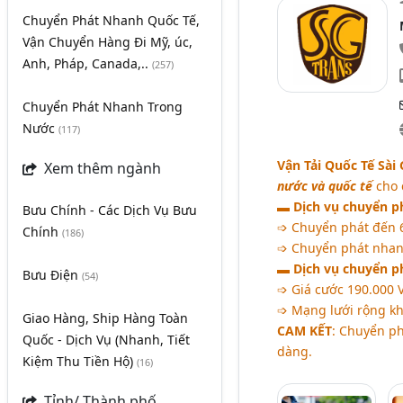
Chuyển Phát Nhanh Quốc Tế,
Vận Chuyển Hàng Đi Mỹ, úc,
Anh, Pháp, Canada,..
(257)
Chuyển Phát Nhanh Trong
Nước
(117)
Vận Tải Quốc Tế Sài
Xem thêm ngành
nước và quốc tế
cho 
▬
Dịch vụ chuyển p
Bưu Chính - Các Dịch Vụ Bưu
➩ Chuyển phát đến 6
Chính
(186)
➩ Chuyển phát nhanh 
▬
Dịch vụ chuyển p
Bưu Điện
(54)
➩ Giá cước 190.000 V
➩ Mạng lưới rộng kh
Giao Hàng, Ship Hàng Toàn
CAM KẾT
: Chuyển ph
Quốc - Dịch Vụ (Nhanh, Tiết
dàng.
Kiệm Thu Tiền Hộ)
(16)
Tỉnh/ Thành phố