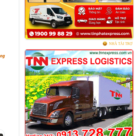
NHÀ TÀI TRỢ
ong