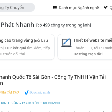
ng Ty Chuyển
Danh mục Ngành nghề
Q
 Phát Nhanh
[có
493
công ty trong ngành]
g cáo trang vàng
Thiết kế website mi
(nổi bật)
thị
TOP kết quả
tìm kiếm, tiếp
Chuẩn SEO, tối ưu mob
H trước đối thủ.
Hosting trọn đời
.
hanh Quốc Tế Sài Gòn - Công Ty TNHH Vận Tải
òn
Được xác minh
NHÀ TÀI TRỢ
HANH - CÔNG TY CHUYỂN PHÁT NHANH