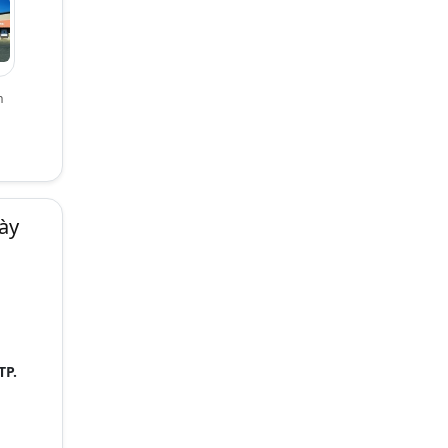
n
ày
TP.