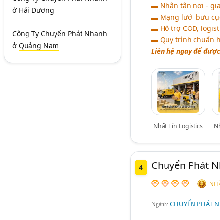
▬ Nhận tận nơi - gia
ở
Hải Dương
▬ Mạng lưới bưu cục
▬ Hỗ trợ COD, logist
Công Ty Chuyển Phát Nhanh
▬ Quy trình chuẩn hó
ở
Quảng Nam
Liên hệ ngay để được
Nhất Tín Logistics
Nh
Chuyển Phát N
4
NHÀ
CHUYỂN PHÁT N
Ngành: