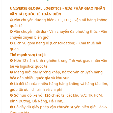
UNIVERSE GLOBAL LOGISTICS - GIẢI PHÁP GIAO NHẬN
VẬN TẢI QUỐC TẾ TOÀN DIỆN
✪ Vận chuyển đường biển (FCL, LCL) - Vận tải hàng không
quốc tế
✪ Vận chuyển nội địa - Vận chuyển đa phương thức - Vận
chuyển xuyên biên giới
✪ Dịch vụ gom hàng lẻ (Consolidation) - Khai thuê hải
quan
Thế mạnh vượt trội:
❶ Hơn 12 năm kinh nghiệm trong lĩnh vực giao nhận vận
tải và logistics quốc tế
❷ Mạng lưới đại lý rộng khắp, hỗ trợ vận chuyển hàng
hóa đến nhiều quốc gia và khu vực
❸ Là đối tác của nhiều hãng hàng không và hãng tàu lớn,
giúp tối ưu lịch trình và chi phí
❹ Sở hữu đội xe với
120 chiếc
tại các khu vực: TP. HCM,
Bình Dương, Đà Nẵng, Hà Tĩnh,..
❺ Có đầy đủ giấy phép vận chuyển xuyên biên giới Lào &
Campuchia.