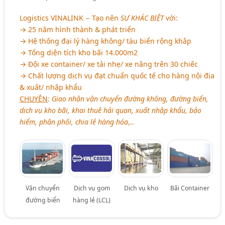
Logistics VINALINK − Tạo nên
SỰ KHÁC BIỆT
với:
→ 25 năm hình thành & phát triển
→ Hệ thống đại lý hàng không/ tàu biển rộng khắp
→ Tổng diện tích kho bãi 14.000m2
→ Đội xe container/ xe tải nhẹ/ xe nâng trên 30 chiếc
→ Chất lượng dịch vụ đạt chuẩn quốc tế cho hàng nội địa
& xuất/ nhập khẩu
CHUYÊN
:
Giao nhận vận chuyển đường không, đường biển,
dịch vụ kho bãi, khai thuê hải quan, xuất nhập khẩu, bảo
hiểm, phân phối, chia lẻ hàng hóa
,..
Vận chuyển
Dịch vụ gom
Dịch vụ kho
Bãi Container
đường biển
hàng lẻ (LCL)