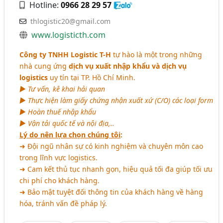
Hotline:
0966 28 29 57
thlogistic20@gmail.com
www.logisticth.com
Công ty TNHH Logistic T-H
tự hào là một trong những
nhà cung ứng
dịch vụ xuất nhập khẩu và dịch vụ
logistics
uy tín tại TP. Hồ Chí Minh.
► Tư vấn, kê khai hải quan
► Thực hiện làm giấy chứng nhận xuất xứ (C/O) các loại form
► Hoàn thuế nhập khẩu
► Vận tải quốc tế và nội địa,..
Lý do nên lựa chọn chúng tôi
:
➜ Đội ngũ nhân sự có kinh nghiệm và chuyên môn cao
trong lĩnh vực logistics.
➜ Cam kết thủ tục nhanh gọn, hiệu quả tối đa giúp tối ưu
chi phí cho khách hàng.
➜ Bảo mật tuyệt đối thông tin của khách hàng về hàng
hóa, tránh vấn đề pháp lý.