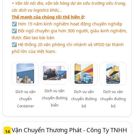
+ Vận tải nội địa, vận tải hàng dự án siêu trường siêu trọng,
các dịch vụ logistics khác,..
Thế mạnh của chúng tôi thể hiện ở
:
☑ Hơn 15 năm kinh nghiệm hoạt động chuyên nghiệp
☑ Đội ngũ chuyên gia hơn 300 người, giàu kinh nghiệm,
được đào tạo bài bản
☑ Hệ thống 20 văn phòng chi nhánh và VPDD tại thành
phố lớn của Việt Nam.
Dịch vụ vận
Dịch vụ vận
Dịch vụ vận
Dịch vụ vận
chuyển đường
chuyển
chuyển đường
chuyển đường
biển
Container
bộ
bộ
Vận Chuyển Thương Phát - Công Ty TNHH
14