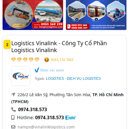
Logistics Vinalink - Công Ty Cổ Phần
2
Logistics Vinalink
NHÀ TÀI TRỢ
Được xác minh
LOGISTICS - DỊCH VỤ LOGISTICS
Ngành:
226/2 Lê Văn Sỹ, Phường Tân Sơn Hòa,
TP. Hồ Chí Minh
(TPHCM)
0974.318.573
Hotline:
0974.318.573
nampx@vinalinklogistics.com