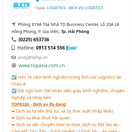
LOGISTICS - DỊCH VỤ LOGISTICS
Ngành:
Phòng 819A Tòa Nhà TD Business Center, Lô 20A Lê
Hồng Phong, P. Gia Viên,
Tp. Hải Phòng
(0225) 653736
Hotline:
0913 514 556
andy@talhp.vn
www.topasia.com.cn
☑ Hơn 16 năm kinh nghiệm trong lĩnh vực Logistics tại
Châu Á
☑ Đội ngũ hơn 100 nhân viên giàu kinh nghiệm, chuyên
nghiệp và nhạy bén
TOPASIA - Dịch vụ đa dạng
:
➥ Dịch vụ tư vấn thủ tục và ủy thác xuất nhập khẩu
➥ Dịch vụ khai thuê hải quan
➥ Dịch vụ vận chuyển door to door, dịch vụ đặt tàu xe,..
Cam kết
: Chu đáo - Trách nhiệm - Chính xác - An toàn -