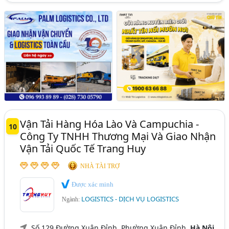
Vận Tải Hàng Hóa Lào Và Campuchia -
10
Công Ty TNHH Thương Mại Và Giao Nhận
Vận Tải Quốc Tế Trang Huy
NHÀ TÀI TRỢ
Được xác minh
LOGISTICS - DỊCH VỤ LOGISTICS
Ngành:
Số 129 Đường Xuân Đỉnh, Phường Xuân Đỉnh,
Hà Nội