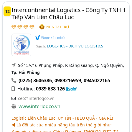
Intercontinental Logistics - Công Ty TNHH
12
Tiếp Vận Liên Châu Lục
NHÀ TÀI TRỢ
Được xác minh
LOGISTICS - DỊCH VỤ LOGISTICS
Ngành:
Số 15A/16 Phụng Pháp, P. Đằng Giang, Q. Ngô Quyền,
Tp. Hải Phòng
(0225) 3606386
,
0989216959
,
0945022165
Hotline:
0989 638 126
ceo@interlogco.vn
www.interlogco.vn
Logistic Liên Châu Lục
:
UY TÍN - HIỆU QUẢ - GIÁ RẺ
!
◄ Là đối tác của nhiều hãng tàu trên thế giới như:
Yangming, Evergreen, China Shipping, SINOKOR, SITC, T.S