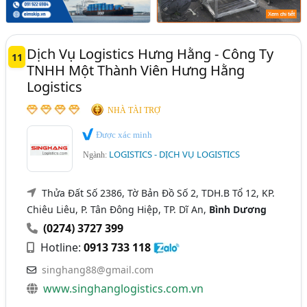
Dịch Vụ Logistics Hưng Hằng - Công Ty
11
TNHH Một Thành Viên Hưng Hằng
Logistics
NHÀ TÀI TRỢ
Được xác minh
LOGISTICS - DỊCH VỤ LOGISTICS
Ngành:
Thửa Đất Số 2386, Tờ Bản Đồ Số 2, TDH.B Tổ 12, KP.
Chiêu Liêu, P. Tân Đông Hiệp, TP. Dĩ An,
Bình Dương
(0274) 3727 399
Hotline:
0913 733 118
singhang88@gmail.com
www.singhanglogistics.com.vn