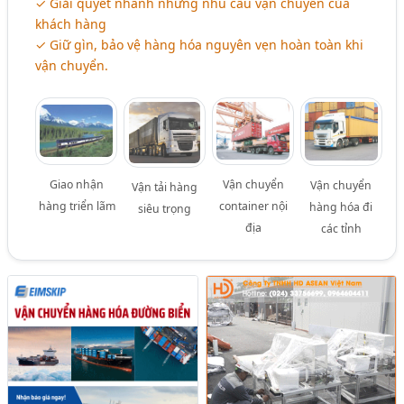
✓ Giải quyết nhanh những nhu cầu vận chuyển của
khách hàng
✓ Giữ gìn, bảo vệ hàng hóa nguyên vẹn hoàn toàn khi
vận chuyển.
Giao nhận
Vận chuyển
Vận chuyển
Vận tải hàng
hàng triển lãm
container nội
hàng hóa đi
siêu trọng
địa
các tỉnh