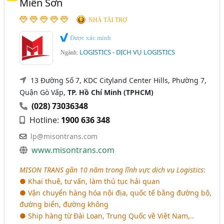
Miên Sơn
Chuyển Phát Nhanh - Công Ty Chuyển Phát Nhanh
Vĩnh Phúc
Đắk Lắk
Bắc Giang
Bình Định
(493)
NHÀ TÀI TRỢ
Bến Tre
Cao Bằng
Gia Lai
Hà Nam
Bốc Xếp Hàng Hóa - Bằng Xe Nâng, Xe Cẩu (226)
Được xác minh
LOGISTICS - DỊCH VỤ LOGISTICS
Hải Dương
Kho Vận - Dịch Vụ Kho Vận (170)
Long An
Ninh Bình
Ngành:
Dịch Vụ Mua Hộ Hàng Quốc Tế (19)
Quảng Ngãi
13 Đường Số 7, KDC Cityland Center Hills, Phường 7,
Quận Gò Vấp,
TP. Hồ Chí Minh (TPHCM)
(028) 73036348
Hotline:
1900 636 348
lp@misontrans.com
www.misontrans.com
MISON TRANS gần 10 năm trong lĩnh vực dịch vụ Logistics
:
● Khai thuê, tư vấn, làm thủ tục hải quan
● Vận chuyển hàng hóa nội địa, quốc tế bằng đường bộ,
đường biển, đường không
● Ship hàng từ Đài Loan, Trung Quốc về Việt Nam,..