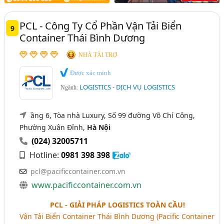
PCL - Công Ty Cổ Phần Vận Tải Biển
9
Container Thái Bình Dương
NHÀ TÀI TRỢ
Được xác minh
LOGISTICS - DỊCH VỤ LOGISTICS
Ngành:
ầng 6, Tòa nhà Luxury, Số 99 đường Võ Chí Công,
Phường Xuân Đỉnh,
Hà Nội
(024) 32005711
Hotline:
0981 398 398
pcl@pacificcontainer.com.vn
www.pacificcontainer.com.vn
PCL - GIẢI PHÁP LOGISTICS TOÀN CẦU!
Vận Tải Biển Container Thái Bình Dương (Pacific Container