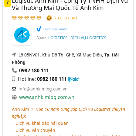
Logistic Ánh Kim - Công Ty TNHH Dịch Vụ
7
Và Thương Mại Quốc Tế Ánh Kim
NHÀ TÀI TRỢ
Được xác minh
LOGISTICS - DỊCH VỤ LOGISTICS
Ngành:
Lô 05NV01, Khu Đô Thị Ghẽ, Xã Mao Điền,
Tp. Hải
Phòng
0982 180 111
Hotline:
0982 180 111
info@anhkimlog.com.vn
www.anhkimlog.com.vn
Ánh Kim
☞ Hơn 10 năm cung cấp Dịch Vụ Logistics chuyên
nghiệp
:
+ Dịch vụ khai báo hải quan
+ Dịch vụ vận chuyển