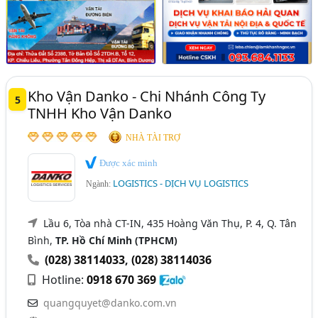
Kho Vận Danko - Chi Nhánh Công Ty
5
TNHH Kho Vận Danko
NHÀ TÀI TRỢ
Được xác minh
LOGISTICS - DỊCH VỤ LOGISTICS
Ngành:
Lầu 6, Tòa nhà CT-IN, 435 Hoàng Văn Thụ, P. 4, Q. Tân
Bình,
TP. Hồ Chí Minh (TPHCM)
(028) 38114033
,
(028) 38114036
Hotline:
0918 670 369
quangquyet@danko.com.vn