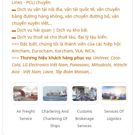
Lines - PCL) chuyên
▬ Dịch vụ vận tải nội địa, vận tải quốc tế, vận chuyển
bằng đường hàng không, vận chuyển đường bộ, vận
chuyển xuyên Việt,..
▬ Dịch vụ hải quan | Dịch vụ kho bãi
▬ Dịch vụ thuê và cho thuê tàu, đại lý tàu biển.
>>> Đặc biệt, chúng tôi là thành viên của các hiệp hội:
Amcham, Eurocham, Korcham, VLA, WCA.
>>>
Thương hiệu khách hàng phục vụ
:
Unilever, Coca-
Cola, LG Electronics Việt Nam, Panasonic, Mitsubishi, Hitachi
Asia - Việt Nam, Lavie, Tập đoàn Massan,..
Air Freight
Chartering And
Customs
Services Of
Service
Chartering Of
Brokerage
Logistics
Ships
Services