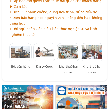
+ Lập báo cáo quyết toán thuế hải quan cho khách hàng
► Cam kết:
+ Dịch vụ nhanh chóng, đúng lịch trình, đúng tiến độ
+ Đảm bảo hàng hóa nguyên vẹn, không tiêu hao, không
thiếu hụt.
+ Đội ngũ nhân viên giàu kiến thức nghiệp vụ và kinh
nghiệm thực tế.
Bốc xếp hàng
Đại Lý Cước
khai thuê hải
Khai thuê hải
quan
quan