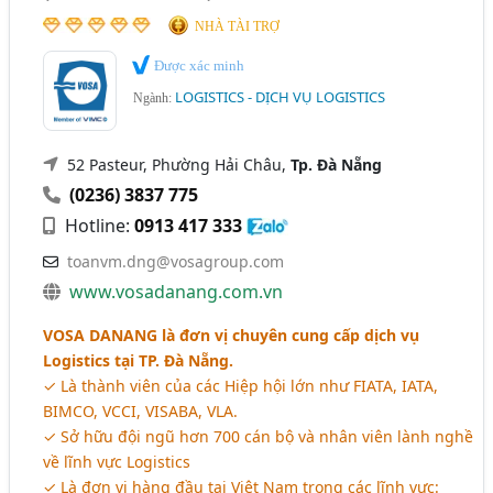
NHÀ TÀI TRỢ
Được xác minh
LOGISTICS - DỊCH VỤ LOGISTICS
Ngành:
52 Pasteur, Phường Hải Châu,
Tp. Đà Nẵng
(0236) 3837 775
Hotline:
0913 417 333
toanvm.dng@vosagroup.com
www.vosadanang.com.vn
VOSA DANANG là đơn vị chuyên cung cấp dịch vụ
Logistics tại TP. Đà Nẵng.
✓ Là thành viên của các Hiệp hội lớn như FIATA, IATA,
BIMCO, VCCI, VISABA, VLA.
✓ Sở hữu đội ngũ hơn 700 cán bộ và nhân viên lành nghề
về lĩnh vực Logistics
✓ Là đơn vị hàng đầu tại Việt Nam trong các lĩnh vực: