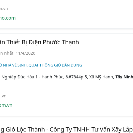
m.vn
ho.com
n Thiết Bị Điện Phước Thạnh
n nhất: 11/4/2026
Ó NHÀ VỆ SINH, QUẠT THÔNG GIÓ DÂN DỤNG
 Nghiệp Đức Hòa 1 - Hạnh Phúc, &#7844p 5, Xã Mỹ Hạnh,
Tây Nin
.vn
om.vn
g Gió Lộc Thành - Công Ty TNHH Tư Vấn Xây Lắp