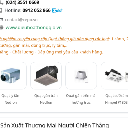
(024) 3551 0669
Hotline:
0912 052 866
contact@cepo.vn
www.dieuhoathonggio.vn
h nghiệm chuyên cung cấp Quạt thông gió dân dụng các loại
: 1 cánh, 
tường, gắn mái, đồng trục, ly tâm,..
ng - Chất lượng - Đáp ứng mọi yêu cầu khách hàng.
Quạt ly tâm
Quạt gắn trần
Quạt gắn trên mái
Quạt sưởi ấm
Nedfon
Nedfon
hướng trục
Himpel P180S
Sản Xuất Thương Mại Người Chiến Thắng