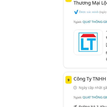
Thương Mại Lộ
Được xác minh
(ngày
QUẠT THÔNG GI
Ngành:
Công Ty TNHH 
9
Ngày cập nhật gầ
QUẠT THÔNG GI
Ngành:
Đường NA 3, Khu