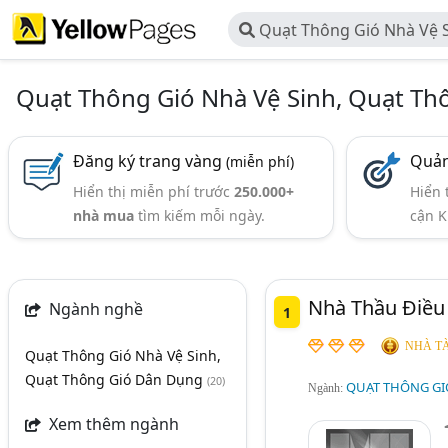
Quạt Thông Gió Nhà Vệ 
Gió Dân Dụng
Quạt Thông Gió Nhà Vệ Sinh, Quạt T
Đăng ký trang vàng
Quản
(miễn phí)
Hiển thị miễn phí trước
250.000+
Hiển 
nhà mua
tìm kiếm mỗi ngày.
cận K
Nhà Thầu Điều
Ngành nghề
1
NHÀ TÀ
Quạt Thông Gió Nhà Vệ Sinh,
Quạt Thông Gió Dân Dụng
(20)
QUẠT THÔNG GI
Ngành:
Xem thêm ngành