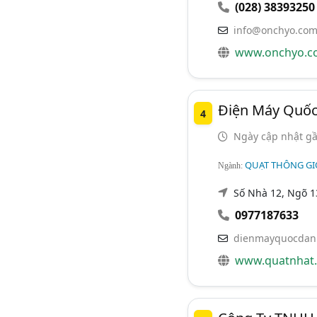
(028) 38393250
info@onchyo.com
www.onchyo.c
Điện Máy Quố
4
Ngày cập nhật gầ
QUẠT THÔNG GI
Ngành:
Số Nhà 12, Ngõ 
0977187633
dienmayquocdan
www.quatnhat