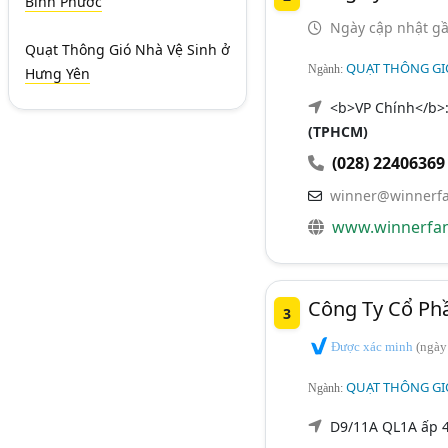
Bình Phước
Ngày cập nhật gầ
Quạt Thông Gió Nhà Vệ Sinh
ở
QUẠT THÔNG GI
Ngành:
Hưng Yên
<b>VP Chính</b>:
(TPHCM)
(028) 22406369
winner@winnerf
www.winnerfa
Công Ty Cổ Ph
3
Được xác minh
(ngày
QUẠT THÔNG GI
Ngành:
D9/11A QL1A ấp 4