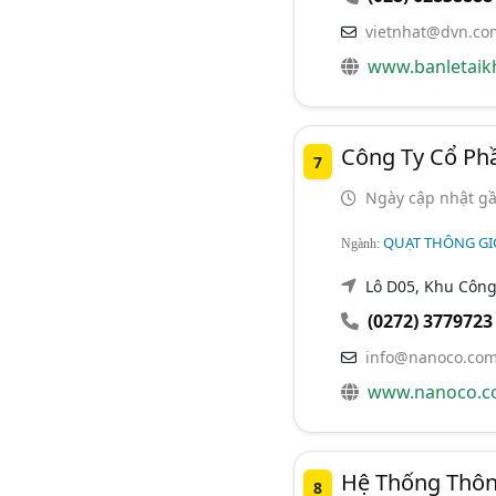
vietnhat@dvn.co
www.banletaik
Công Ty Cổ Phầ
7
Ngày cập nhật gầ
QUẠT THÔNG GI
Ngành:
Lô D05, Khu Công
(0272) 3779723
info@nanoco.com
www.nanoco.c
Hệ Thống Thôn
8