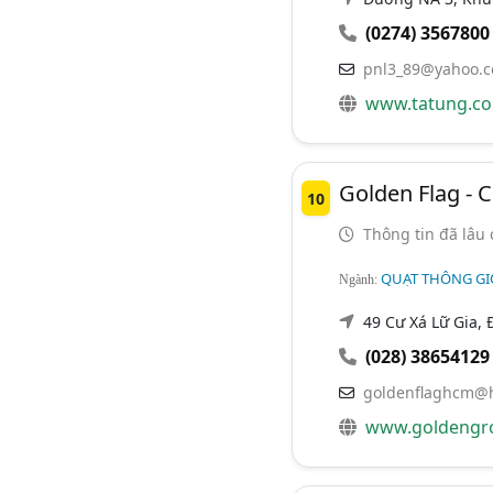
(0274) 3567800
pnl3_89@yahoo.
www.tatung.c
Golden Flag - 
10
Thông tin đã lâu 
QUẠT THÔNG GI
Ngành:
49 Cư Xá Lữ Gia, 
(028) 38654129
goldenflaghcm@h
www.goldengr