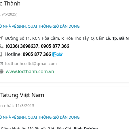
c Thành
: 9/5/2025)
Ó NHÀ VỆ SINH, QUẠT THÔNG GIÓ DÂN DỤNG
Đường Số 11, KCN Hòa Cầm, P. Hòa Thọ Tây, Q. Cẩm Lệ,
Tp. Đà 
(0236) 3698637
,
0905 877 366
Hotline:
0905 877 366
locthanhco.ltd@gmail.com
www.locthanh.com.vn
Tatung Việt Nam
n nhất: 11/3/2013
Ó NHÀ VỆ SINH, QUẠT THÔNG GIÓ DÂN DỤNG
 Công Nghiệp Mỹ Phước 2,H. Bến Cát,
Bình Dương