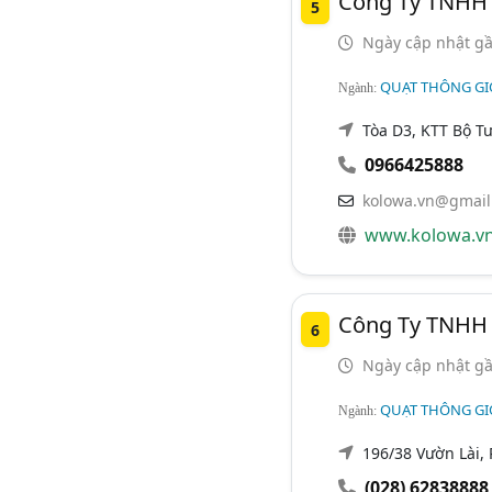
Công Ty TNHH
5
Ngày cập nhật gầ
QUẠT THÔNG GI
Ngành:
Tòa D3, KTT Bộ T
0966425888
kolowa.vn@gmail
www.kolowa.v
Công Ty TNHH 
6
Ngày cập nhật gầ
QUẠT THÔNG GI
Ngành:
196/38 Vườn Lài, 
(028) 62838888