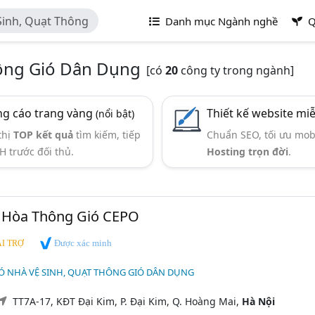
Sinh, Quạt Thông
Danh mục Ngành nghề
Q
hông Gió Dân Dụng
[có
20
công ty trong ngành]
g cáo trang vàng
Thiết kế website mi
(nổi bật)
thị
TOP kết quả
tìm kiếm, tiếp
Chuẩn SEO, tối ưu mob
H trước đối thủ.
Hosting trọn đời
.
 Hòa Thông Gió CEPO
Được xác minh
I TRỢ
Ó NHÀ VỆ SINH, QUẠT THÔNG GIÓ DÂN DỤNG
TT7A-17, KĐT Đại Kim, P. Đại Kim, Q. Hoàng Mai,
Hà Nội