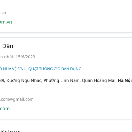
.vn
om.vn
c Dân
n nhất: 15/6/2023
Ó NHÀ VỆ SINH, QUẠT THÔNG GIÓ DÂN DỤNG
139, Đường Ngũ Nhạc, Phường Lĩnh Nam, Quận Hoàng Mai,
Hà Nội
.com@gmail.com
.com