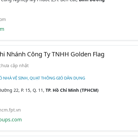
com
om
Chi Nhánh Công Ty TNHH Golden Flag
chưa cập nhật
Ó NHÀ VỆ SINH, QUẠT THÔNG GIÓ DÂN DỤNG
Đường 22, P. 15, Q. 11,
TP. Hồ Chí Minh (TPHCM)
cm.fpt.vn
oups.com