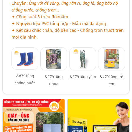
Chuyên
:
Ủng vải đế vàng, ủng rằn ri, ủng lá, ủng bảo hộ
chống nước, chống trơn,..
✦ Công suất 3 triệu đôi/năm
✦ Nguyên liệu PVC tổng hợp - Mẫu mã đa dạng
✦ Kết cấu chắc chắn, độ bền cao - Chống trơn trượt trên
mọi địa hình.
&#7910ng
&#7910ng
&#7910ng yếm
&#7910ng trẻ
chống nước
nhựa
em