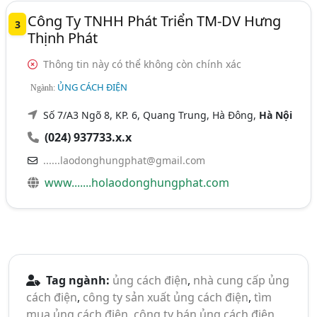
Công Ty TNHH Phát Triển TM-DV Hưng
3
Thịnh Phát
Thông tin này có thể không còn chính xác
ỦNG CÁCH ĐIỆN
Ngành:
Số 7/A3 Ngõ 8, KP. 6, Quang Trung, Hà Đông,
Hà Nội
(024) 937733.x.x
......laodonghungphat@gmail.com
www.......holaodonghungphat.com
Tag ngành:
ủng cách điện
,
nhà cung cấp ủng
cách điện
,
công ty sản xuất ủng cách điện
,
tìm
mua ủng cách điện
,
công ty bán ủng cách điện