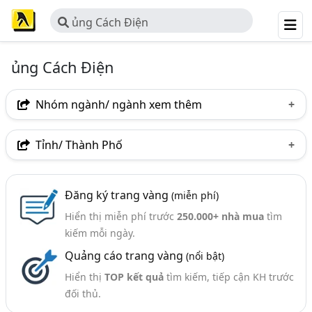
ủng Cách Điện
ủng Cách Điện
Nhóm ngành/ ngành xem thêm
Ngành nghề
Tỉnh/ Thành Phố
Ủng Cách Điện
(9)
Hà Nội
Đắk Lắk
Ngành xem thêm
Đăng ký trang vàng
(miễn phí)
Hiển thị miễn phí trước
250.000+ nhà mua
tìm
Thiết Bị An Toàn Ngành Điện (55)
kiếm mỗi ngày.
Quảng cáo trang vàng
(nổi bật)
Hiển thị
TOP kết quả
tìm kiếm, tiếp cận KH trước
đối thủ.