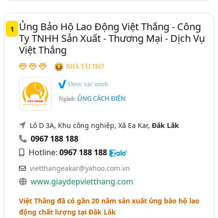
Ủng Bảo Hộ Lao Động Việt Thắng - Công
1
Ty TNHH Sản Xuất - Thương Mại - Dịch Vụ
Việt Thắng
NHÀ TÀI TRỢ
Được xác minh
ỦNG CÁCH ĐIỆN
Ngành:
Lô D 3A, Khu công nghiệp, Xã Ea Kar,
Đắk Lắk
0967 188 188
Hotline:
0967 188 188
vietthangeakar@yahoo.com.vn
www.giaydepvietthang.com
Việt Thắng đã có gần 20 năm sản xuất ủng bảo hộ lao
động chất lượng tại Đắk Lắk