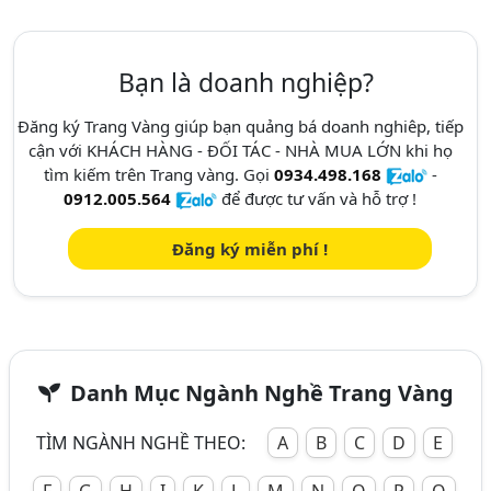
Bạn là doanh nghiệp?
Đăng ký Trang Vàng giúp bạn quảng bá doanh nghiêp, tiếp
cận với KHÁCH HÀNG - ĐỐI TÁC - NHÀ MUA LỚN khi họ
tìm kiếm trên Trang vàng. Gọi
0934.498.168
-
0912.005.564
để được tư vấn và hỗ trợ !
Đăng ký miễn phí !
Danh Mục Ngành Nghề Trang Vàng
TÌM NGÀNH NGHỀ THEO:
A
B
C
D
E
F
G
H
I
K
L
M
N
O
P
Q