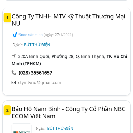
Công Ty TNHH MTV Kỹ Thuật Thương Mại
1
NU
Được xác minh
(ngày: 27/1/2021)
BÚT THỬ ĐIỆN
Ngành:
320A Bình Quới, Phường 28, Q. Bình Thạnh,
TP. Hồ Chí
Minh (TPHCM)
(028) 35561657
ctymtvnu@gmail.com
Bảo Hộ Nam Bình - Công Ty Cổ Phần NBC
2
ECOM Việt Nam
BÚT THỬ ĐIỆN
Ngành: