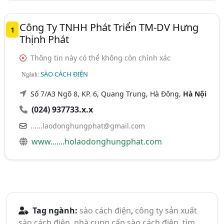
Công Ty TNHH Phát Triển TM-DV Hưng
1
Thịnh Phát
Thông tin này có thể không còn chính xác
SÀO CÁCH ĐIỆN
Ngành:
Số 7/A3 Ngõ 8, KP. 6, Quang Trung, Hà Đông,
Hà Nội
(024) 937733.x.x
......laodonghungphat@gmail.com
www.......holaodonghungphat.com
Tag ngành:
sào cách điện
,
công ty sản xuất
sào cách điện
,
nhà cung cấp sào cách điện
,
tìm