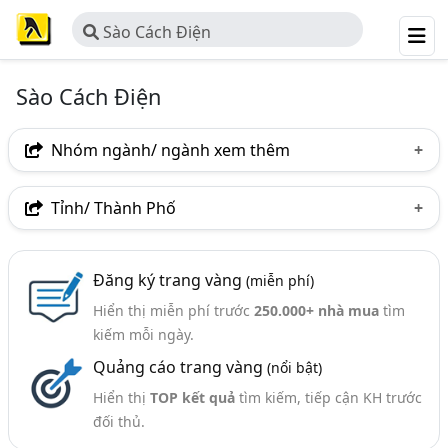
Sào Cách Điện
Sào Cách Điện
Nhóm ngành/ ngành xem thêm
Ngành nghề
Tỉnh/ Thành Phố
Sào Cách Điện
(2)
Hà Nội
Ngành xem thêm
Đăng ký trang vàng
(miễn phí)
Hiển thị miễn phí trước
250.000+ nhà mua
tìm
Thiết Bị An Toàn Ngành Điện (54)
kiếm mỗi ngày.
Quảng cáo trang vàng
(nổi bật)
Hiển thị
TOP kết quả
tìm kiếm, tiếp cận KH trước
đối thủ.