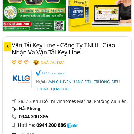
Vận Tải Key Line - Công Ty TNHH Giao
5
Nhận Và Vận Tải Key Line
NHÀ TÀI TRỢ
Được xác minh
VẬN CHUYỂN HÀNG SIÊU TRƯỜNG, SIÊU
Ngành:
TRỌNG, QUÁ KHỔ
SB3.18 Khu Đô Thị Vinhomes Marina, Phường An Biên,
Tp. Hải Phòng
0944 200 886
Hotline:
0944 200 886