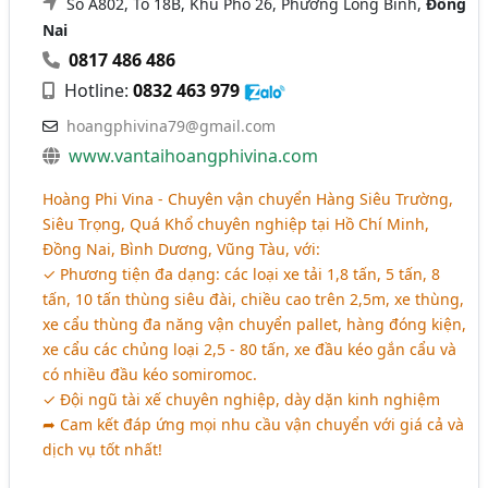
Số A802, Tổ 18B, Khu Phố 26, Phường Long Bình,
Đồng
Nai
0817 486 486
Hotline:
0832 463 979
hoangphivina79@gmail.com
www.vantaihoangphivina.com
Hoàng Phi Vina - Chuyên vận chuyển Hàng Siêu Trường,
Siêu Trọng, Quá Khổ chuyên nghiệp tại Hồ Chí Minh,
Đồng Nai, Bình Dương, Vũng Tàu, với:
✓ Phương tiện đa dạng: các loại xe tải 1,8 tấn, 5 tấn, 8
tấn, 10 tấn thùng siêu đài, chiều cao trên 2,5m, xe thùng,
xe cẩu thùng đa năng vận chuyển pallet, hàng đóng kiện,
xe cẩu các chủng loại 2,5 - 80 tấn, xe đầu kéo gắn cẩu và
có nhiều đầu kéo somiromoc.
✓ Đội ngũ tài xế chuyên nghiệp, dày dặn kinh nghiệm
➦ Cam kết đáp ứng mọi nhu cầu vận chuyển với giá cả và
dịch vụ tốt nhất!