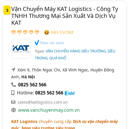
Vận Chuyển Máy KAT Logistics - Công Ty
3
TNHH Thương Mại Sản Xuất Và Dịch Vụ
KAT
NHÀ TÀI TRỢ
Được xác minh
VẬN CHUYỂN HÀNG SIÊU TRƯỜNG, SIÊU
Ngành:
TRỌNG, QUÁ KHỔ
Xóm 9, Thôn Ngọc Chi, Xã Vĩnh Ngọc, Huyện Đông
Anh,
Hà Nội
0825 562 566
Hotline:
0825 562 566
sales@katlogistics.com.vn
www.vanchuyenmay.com.vn
KAT Logistics
chuyên cung cấp
Dịch vụ vận chuyển máy
móc, hàng siêu trường siêu trọng
.