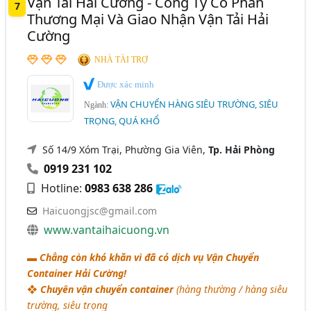
Vận Tải Hải Cường - Công Ty Cổ Phần
7
Thương Mại Và Giao Nhận Vận Tải Hải
Cường
NHÀ TÀI TRỢ
Được xác minh
VẬN CHUYỂN HÀNG SIÊU TRƯỜNG, SIÊU
Ngành:
TRỌNG, QUÁ KHỔ
Số 14/9 Xóm Trại, Phường Gia Viên,
Tp. Hải Phòng
0919 231 102
Hotline:
0983 638 286
Haicuongjsc@gmail.com
www.vantaihaicuong.vn
▬
Chẳng còn khó khăn vì đã có dịch vụ Vận Chuyển
Container Hải Cường!
❖
Chuyên vận chuyển container
(hàng thường / hàng siêu
trường, siêu trọng