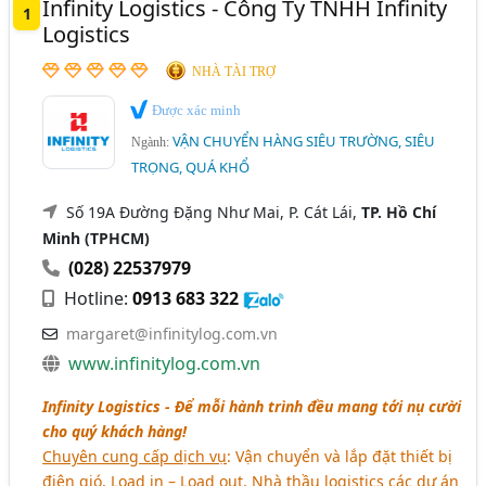
Infinity Logistics - Công Ty TNHH Infinity
1
Bắc Giang
Cao Bằng
Hải Dương
Vĩnh Long
Logistics
NHÀ TÀI TRỢ
Được xác minh
VẬN CHUYỂN HÀNG SIÊU TRƯỜNG, SIÊU
Ngành:
TRỌNG, QUÁ KHỔ
Số 19A Đường Đặng Như Mai, P. Cát Lái,
TP. Hồ Chí
Minh (TPHCM)
(028) 22537979
Hotline:
0913 683 322
margaret@infinitylog.com.vn
www.infinitylog.com.vn
Infinity Logistics - Để mỗi hành trình đều mang tới nụ cười
cho quý khách hàng!
Chuyên cung cấp dịch vụ
: Vận chuyển và lắp đặt thiết bị
điện gió, Load in – Load out, Nhà thầu logistics các dự án