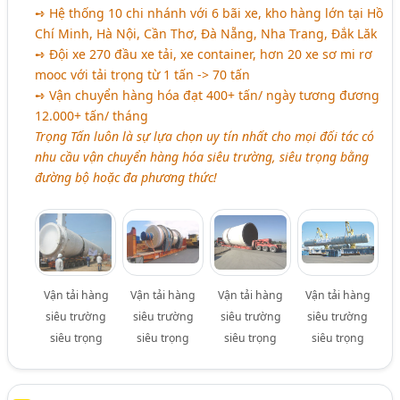
➺ Hệ thống 10 chi nhánh với 6 bãi xe, kho hàng lớn tại Hồ
Chí Minh, Hà Nội, Cần Thơ, Đà Nẵng, Nha Trang, Đắk Lăk
➺ Đội xe 270 đầu xe tải, xe container, hơn 20 xe sơ mi rơ
mooc với tải trọng từ 1 tấn -> 70 tấn
➺ Vận chuyển hàng hóa đạt 400+ tấn/ ngày tương đương
12.000+ tấn/ tháng
Trọng Tấn luôn là sự lựa chọn uy tín nhất cho mọi đối tác có
nhu cầu vận chuyển hàng hóa siêu trường, siêu trọng bằng
đường bộ hoặc đa phương thức!
Vận tải hàng
Vận tải hàng
Vận tải hàng
Vận tải hàng
siêu trường
siêu trường
siêu trường
siêu trường
siêu trọng
siêu trọng
siêu trọng
siêu trọng