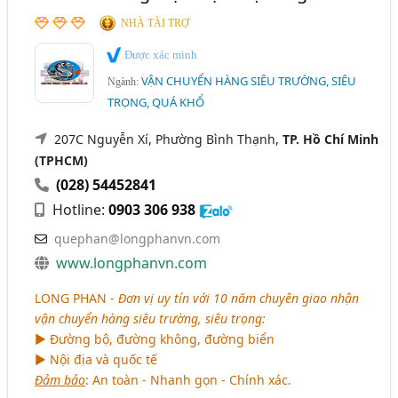
NHÀ TÀI TRỢ
Được xác minh
VẬN CHUYỂN HÀNG SIÊU TRƯỜNG, SIÊU
Ngành:
TRỌNG, QUÁ KHỔ
207C Nguyễn Xí, Phường Bình Thạnh,
TP. Hồ Chí Minh
(TPHCM)
(028) 54452841
Hotline:
0903 306 938
quephan@longphanvn.com
www.longphanvn.com
LONG PHAN -
Đơn vị uy tín với 10 năm chuyên giao nhận
vận chuyển hàng siêu trường, siêu trọng:
► Đường bộ, đường không, đường biển
► Nội địa và quốc tế
Đảm bảo
: An toàn - Nhanh gọn - Chính xác.