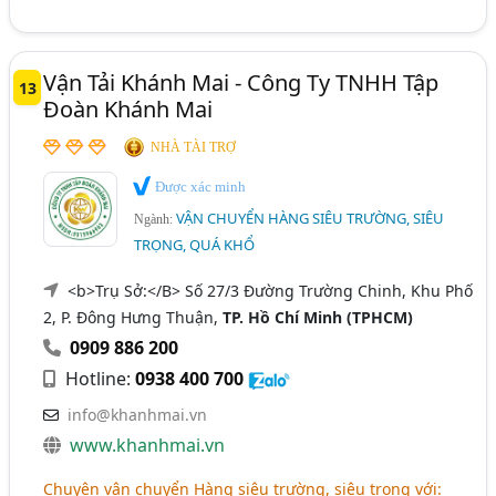
Vận Tải Khánh Mai - Công Ty TNHH Tập
13
Đoàn Khánh Mai
NHÀ TÀI TRỢ
Được xác minh
VẬN CHUYỂN HÀNG SIÊU TRƯỜNG, SIÊU
Ngành:
TRỌNG, QUÁ KHỔ
<b>Trụ Sở:</B> Số 27/3 Đường Trường Chinh, Khu Phố
2, P. Đông Hưng Thuận,
TP. Hồ Chí Minh (TPHCM)
0909 886 200
Hotline:
0938 400 700
info@khanhmai.vn
www.khanhmai.vn
Chuyên vận chuyển
Hàng siêu trường, siêu trọng
với: