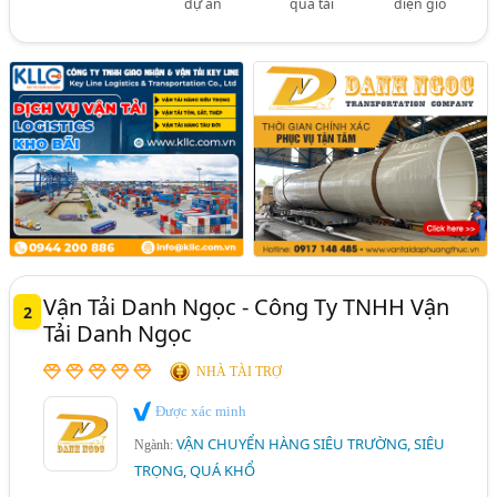
dự án
quá tải
điện gió
Vận Tải Danh Ngọc - Công Ty TNHH Vận
2
Tải Danh Ngọc
NHÀ TÀI TRỢ
Được xác minh
VẬN CHUYỂN HÀNG SIÊU TRƯỜNG, SIÊU
Ngành:
TRỌNG, QUÁ KHỔ