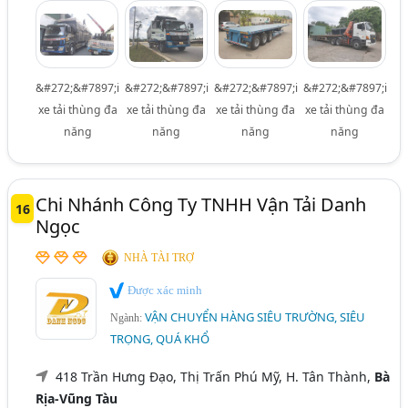
&#272;&#7897;i
&#272;&#7897;i
&#272;&#7897;i
&#272;&#7897;i
xe tải thùng đa
xe tải thùng đa
xe tải thùng đa
xe tải thùng đa
năng
năng
năng
năng
Chi Nhánh Công Ty TNHH Vận Tải Danh
16
Ngọc
NHÀ TÀI TRỢ
Được xác minh
VẬN CHUYỂN HÀNG SIÊU TRƯỜNG, SIÊU
Ngành:
TRỌNG, QUÁ KHỔ
418 Trần Hưng Đạo, Thị Trấn Phú Mỹ, H. Tân Thành,
Bà
Rịa-Vũng Tàu