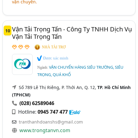
vận chuyển.
Vận Tải Trọng Tấn - Công Ty TNHH Dịch Vụ
10
Vận Tải Trọng Tấn
NHÀ TÀI TRỢ
Được xác minh
VẬN CHUYỂN HÀNG SIÊU TRƯỜNG, SIÊU
Ngành:
TRỌNG, QUÁ KHỔ
Số 789 Lê Thị Riêng, P. Thới An, Q. 12,
TP. Hồ Chí Minh
(TPHCM)
(028) 62589046
Hotline:
0945 747 477
tranthanhdoanshs@gmail.com
www.trongtanvn.com