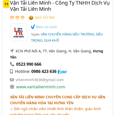
Vận Tải Liên Minh - Công Ty TNHH Dịch Vụ
11
Vận Tải Liên Minh
NHÀ TÀI TRỢ
Được xác minh
VẬN CHUYỂN HÀNG SIÊU TRƯỜNG, SIÊU
Ngành:
TRỌNG, QUÁ KHỔ
KCN Phố Nối A, TT. Văn Giang, H. Văn Giang,
Hưng
Yên
0523 990 666
Hotline:
0986 423 636
vtlienminh3636@gmail.com
www.vantailienminh.com
VẬN TẢI LIÊN MINH CHUYÊN CUNG CẤP DỊCH VỤ VẬN
CHUYỂN HÀNG HÓA TẠI HƯNG YÊN
✓ Đội ngũ nhân viên nhiệt tình thân thiện, giàu kinh
nghiệm trong lĩnh vực vận chuyển.