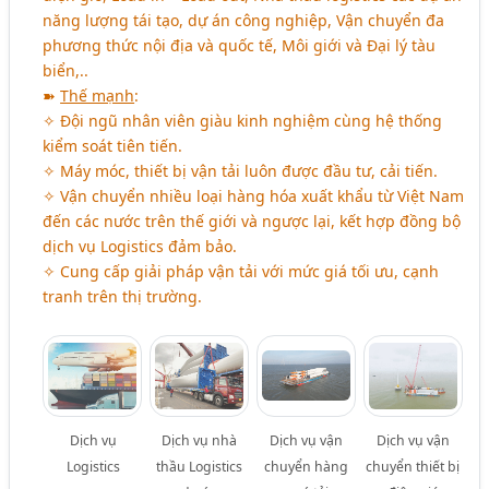
năng lượng tái tạo, dự án công nghiệp, Vận chuyển đa
phương thức nội địa và quốc tế, Môi giới và Đại lý tàu
biển,..
➽
Thế mạnh
:
✧ Đội ngũ nhân viên giàu kinh nghiệm cùng hệ thống
kiểm soát tiên tiến.
✧ Máy móc, thiết bị vận tải luôn được đầu tư, cải tiến.
✧ Vận chuyển nhiều loại hàng hóa xuất khẩu từ Việt Nam
đến các nước trên thế giới và ngược lại, kết hợp đồng bộ
dịch vụ Logistics đảm bảo.
✧ Cung cấp giải pháp vận tải với mức giá tối ưu, cạnh
tranh trên thị trường.
Dịch vụ
Dịch vụ nhà
Dịch vụ vận
Dịch vụ vận
Logistics
thầu Logistics
chuyển hàng
chuyển thiết bị