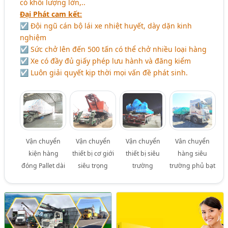
có khối lượng lớn,..
Đại Phát cam kết:
☑ Đội ngũ cán bộ lái xe nhiệt huyết, dày dặn kinh
nghiệm
☑ Sức chở lên đến 500 tấn có thể chở nhiều loại hàng
☑ Xe có đầy đủ giấy phép lưu hành và đăng kiểm
☑ Luôn giải quyết kịp thời mọi vấn đề phát sinh.
Vận chuyển
Vận chuyển
Vận chuyển
Vân chuyển
kiện hàng
thiết bị cơ giới
thiết bị siêu
hàng siêu
đóng Pallet dài
siêu trọng
trường
trường phủ bạt