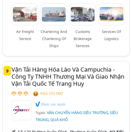
Air Freight
Chartering And
Customs
Services Of
Service
Chartering Of
Brokerage
Logistics
Ships
Services
Vận Tải Hàng Hóa Lào Và Campuchia -
9
Công Ty TNHH Thương Mại Và Giao Nhận
Vận Tải Quốc Tế Trang Huy
NHÀ TÀI TRỢ
Được xác minh
VẬN CHUYỂN HÀNG SIÊU TRƯỜNG, SIÊU
Ngành:
TRỌNG, QUÁ KHỔ
Số 129 Đường Xuân Đỉnh, Phường Xuân Đỉnh,
Hà Nội