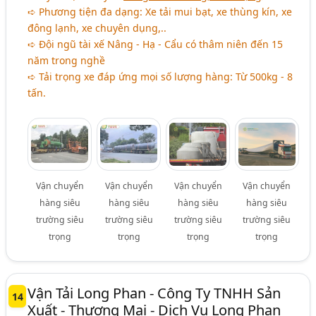
➪ Phương tiện đa dạng: Xe tải mui bạt, xe thùng kín, xe
đông lạnh, xe chuyên dụng,..
➪ Đội ngũ tài xế Nâng - Hạ - Cẩu có thâm niên đến 15
năm trong nghề
➪ Tải trọng xe đáp ứng mọi số lượng hàng: Từ 500kg - 8
tấn.
Vận chuyển
Vận chuyển
Vận chuyển
Vận chuyển
hàng siêu
hàng siêu
hàng siêu
hàng siêu
trường siêu
trường siêu
trường siêu
trường siêu
trọng
trọng
trọng
trọng
Vận Tải Long Phan - Công Ty TNHH Sản
14
Xuất - Thương Mại - Dịch Vụ Long Phan