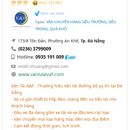
NHÀ TÀI TRỢ
Được xác minh
VẬN CHUYỂN HÀNG SIÊU TRƯỜNG, SIÊU
Ngành:
TRỌNG, QUÁ KHỔ
173/8 Tôn Đản, Phường An Khê,
Tp. Đà Nẵng
(0236) 3799009
Hotline:
0935 191 009
vntdn.thuong@gmail.com
www.vantaievaf.com
Vận Tải A&F - Thương hiệu vận tải đường bộ uy tín tại Đà
Nẵng
- Xe có gắn thiết bị hộp đen, mang đến sự tiện lợi cho
khách hàng
- Đầu xe đa dạng gồm xe tải và xe đầu kéo các loại
- Vận chuyển mọi loại hàng hóa, đến mọi địa điểm
- Cam kết đúng thời gian, lịch trình.