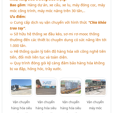
Bao gồm
: Hàng dự án, xe cẩu, xe lu, máy đóng cọc, máy
móc công trình, máy móc nặng trên 30 tấn,..
Ưu điểm:
➯ Cung cấp dịch vụ vận chuyển với hình thức
"Chìa khóa
trao tay"
.
➯ Sở hữu hệ thống xe đầu kéo, sơ-mi rơ-mooc thông
thường đến các thiết bị chuyên dụng có sức nâng lên tới
1.000 tấn.
➯ Hệ thống quản lý tiến độ hàng hóa với công nghệ tiên
tiến, đổi mới liên tục và toàn diện.
➯ Quy trình đóng gói kỹ càng đảm bảo hàng hóa không
bị va đập, hỏng hóc, trầy xước.
Vận chuyển
Vận chuyển
Vận chuyển
Vận chuyển
hàng hóa siêu
hàng hóa siêu
hàng hóa siêu
máy móc