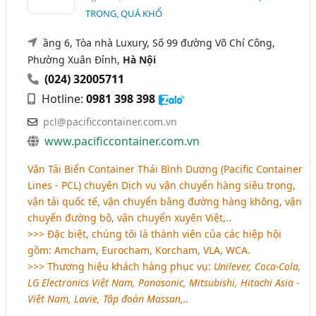
TRỌNG, QUÁ KHỔ
ầng 6, Tòa nhà Luxury, Số 99 đường Võ Chí Công,
Phường Xuân Đỉnh,
Hà Nội
(024) 32005711
Hotline:
0981 398 398
pcl@pacificcontainer.com.vn
www.pacificcontainer.com.vn
Vận Tải Biển Container Thái Bình Dương (Pacific Container
Lines - PCL) chuyên Dịch vụ vận chuyển hàng siêu trọng,
vận tải quốc tế, vận chuyển bằng đường hàng không, vận
chuyển đường bộ, vận chuyển xuyên Việt,..
>>> Đặc biệt, chúng tôi là thành viên của các hiệp hội
gồm: Amcham, Eurocham, Korcham, VLA, WCA.
>>> Thương hiệu khách hàng phục vụ:
Unilever, Coca-Cola,
LG Electronics Việt Nam, Panasonic, Mitsubishi, Hitachi Asia -
Việt Nam, Lavie, Tập đoàn Massan,..