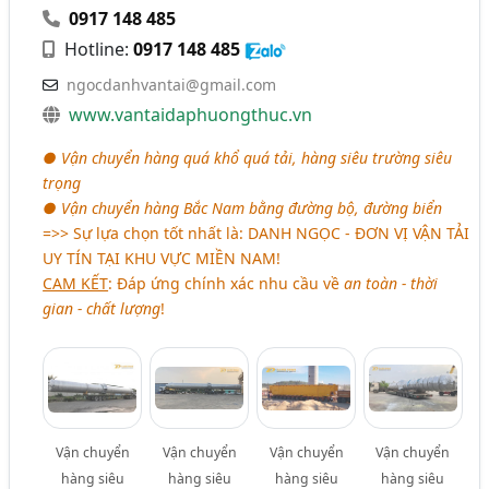
0917 148 485
Hotline:
0917 148 485
ngocdanhvantai@gmail.com
www.vantaidaphuongthuc.vn
● Vận chuyển hàng quá khổ quá tải, hàng siêu trường siêu
trọng
● Vận chuyển hàng Bắc Nam bằng đường bộ, đường biển
=>> Sự lựa chọn tốt nhất là:
DANH NGỌC - ĐƠN VỊ VẬN TẢI
UY TÍN TẠI KHU VỰC MIỀN NAM!
CAM KẾT
: Đáp ứng chính xác nhu cầu về
an toàn - thời
gian - chất lượng
!
Vận chuyển
Vận chuyển
Vận chuyển
Vận chuyển
hàng siêu
hàng siêu
hàng siêu
hàng siêu