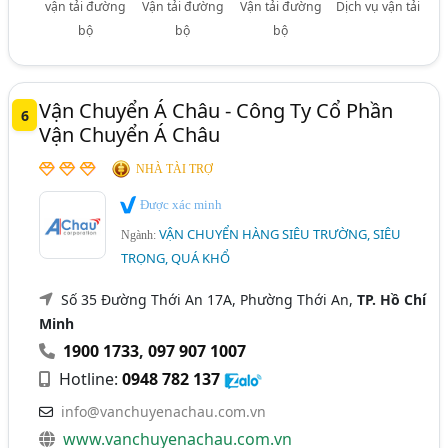
vận tải đường
Vận tải đường
Vận tải đường
Dịch vụ vận tải
bộ
bộ
bộ
Vận Chuyển Á Châu - Công Ty Cổ Phần
6
Vận Chuyển Á Châu
NHÀ TÀI TRỢ
Được xác minh
VẬN CHUYỂN HÀNG SIÊU TRƯỜNG, SIÊU
Ngành:
TRỌNG, QUÁ KHỔ
Số 35 Đường Thới An 17A, Phường Thới An,
TP. Hồ Chí
Minh
1900 1733
,
097 907 1007
Hotline:
0948 782 137
info@vanchuyenachau.com.vn
www.vanchuyenachau.com.vn