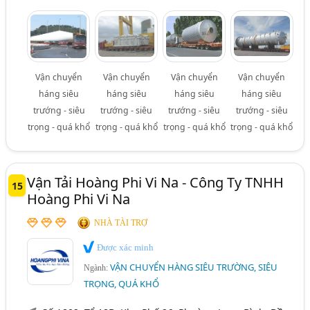
Vận chuyển
Vận chuyển
Vận chuyển
Vận chuyển
háng siêu
háng siêu
háng siêu
háng siêu
trướng - siêu
trướng - siêu
trướng - siêu
trướng - siêu
trọng - quá khổ
trọng - quá khổ
trọng - quá khổ
trọng - quá khổ
Vận Tải Hoàng Phi Vi Na - Công Ty TNHH
15
Hoàng Phi Vi Na
NHÀ TÀI TRỢ
Được xác minh
VẬN CHUYỂN HÀNG SIÊU TRƯỜNG, SIÊU
Ngành:
TRỌNG, QUÁ KHỔ