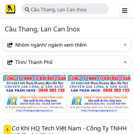
Cầu Thang, Lan Can Inox
Cầu Thang, Lan Can Inox
Nhóm ngành/ ngành xem thêm
Ngành nghề
Tỉnh/ Thành Phố
Cầu Thang, Lan Can Inox
(121)
Hà Nội
TP. Hồ Chí Minh (TPHCM)
Đồng Nai
Ngành xem thêm
Bình Dương
Tp. Đà Nẵng
TP. Hải Phòng
Cửa - Nhà Sản Xuất Và Kinh Doanh (866)
An Giang
Bà Rịa-Vũng Tàu
Bắc Ninh
Inox - Sản Xuất Và Gia Công Inox (608)
Khánh Hòa
Nam Định
TP. Cần Thơ
Cầu Thang, Lan Can (138)
Vĩnh Phúc
Long An
Tây Ninh
Cơ Khí HQ Tech Việt Nam - Công Ty TNHH
1