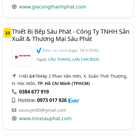
www.giacongthanhphat.com
Thiết Bị Bếp Sáu Phát - Công Ty TNHH Sản
33
Xuất & Thương Mại Sáu Phát
Được xác minh
(ngày: 18/3/2026)
CẦU THANG, LAN CAN INOX
Ngành:
1/4D &#7844p 2 Phan Văn Hớn, X. Xuân Thới Thượng,
H. Hóc Môn,
TP. Hồ Chí Minh (TPHCM)
0384 677 919
Hotline:
0973 017 926
sautuyet89@gmail.com
www.inoxsauphat.com