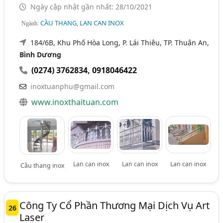
Ngày cập nhật gần nhất: 28/10/2021
CẦU THANG, LAN CAN INOX
Ngành:
184/6B, Khu Phố Hòa Long, P. Lái Thiêu, TP. Thuận An,
Bình Dương
(0274) 3762834
,
0918046422
inoxtuanphu@gmail.com
www.inoxthaituan.com
Lan can inox
Lan can inox
Lan can inox
Cầu thang inox
Công Ty Cổ Phần Thương Mại Dịch Vụ Art
26
Laser