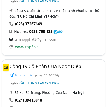
CẦU THANG, LAN CAN INOX
Ngành:
Số 837, Quốc Lộ 13, KP. 1, P. Hiệp Bình Phước, TP. Thủ
Đức,
TP. Hồ Chí Minh (TPHCM)
(028) 37267649
Hotline:
0938 790 185
tamhopphat3@gmail.com
www.thp3.vn
Công Ty Cổ Phần Cửa Ngọc Diệp
36
Được xác minh
(ngày: 28/5/2026)
CẦU THANG, LAN CAN INOX
Ngành:
35 Hai Bà Trưng, Phường Cửa Nam,
Hà Nội
(024) 39413818