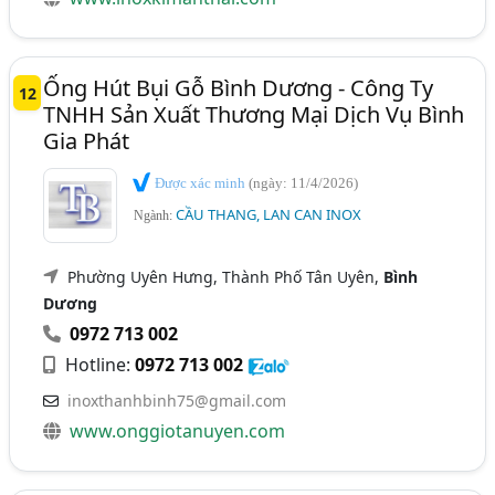
Ống Hút Bụi Gỗ Bình Dương - Công Ty
12
TNHH Sản Xuất Thương Mại Dịch Vụ Bình
Gia Phát
Được xác minh
(ngày: 11/4/2026)
CẦU THANG, LAN CAN INOX
Ngành:
Phường Uyên Hưng, Thành Phố Tân Uyên,
Bình
Dương
0972 713 002
Hotline:
0972 713 002
inoxthanhbinh75@gmail.com
www.onggiotanuyen.com