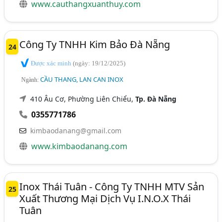
www.cauthangxuanthuy.com
Công Ty TNHH Kim Bảo Đà Nẵng
24
Được xác minh
(ngày: 19/12/2025)
CẦU THANG, LAN CAN INOX
Ngành:
410 Âu Cơ, Phường Liên Chiểu,
Tp. Đà Nẵng
0355771786
kimbaodanang@gmail.com
www.kimbaodanang.com
Inox Thái Tuân - Công Ty TNHH MTV Sản
25
Xuất Thương Mại Dịch Vụ I.N.O.X Thái
Tuân