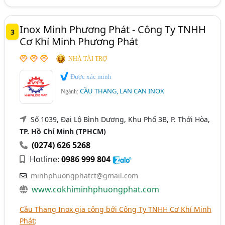
Inox Minh Phương Phát - Công Ty TNHH
3
Cơ Khí Minh Phương Phát
NHÀ TÀI TRỢ
Được xác minh
CẦU THANG, LAN CAN INOX
Ngành:
Số 1039, Đại Lộ Bình Dương, Khu Phố 3B, P. Thới Hòa,
TP. Hồ Chí Minh (TPHCM)
(0274) 626 5268
Hotline:
0986 999 804
minhphuongphatct@gmail.com
www.cokhiminhphuongphat.com
Cầu Thang Inox gia công bởi Công Ty TNHH Cơ Khí Minh
Phát
: