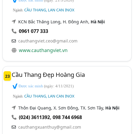
Được xác minh
(ngày: 21/3/2026)
CẦU THANG, LAN CAN INOX
Ngành:
KCN Bắc Thăng Long, H. Đông Anh,
Hà Nội
0961 077 333
cauthangviet.ceo@gmail.com
www.cauthangviet.vn
Cầu Thang Đẹp Hoàng Gia
23
Được xác minh
(ngày: 4/11/2021)
CẦU THANG, LAN CAN INOX
Ngành:
Thôn Đại Quang, X. Sơn Đông, TX. Sơn Tây,
Hà Nội
(024) 3611392
,
098 744 6968
cauthangxuanthuy@gmail.com