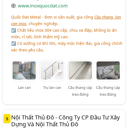
www.inoxquocdat.com
Quốc Đạt Metal - Đơn vị sản xuất, gia công
Cầu thang, lan
can inox
,
chuyên nghiệp.
☑ Chất liệu inox 304 cao cấp, chịu va đập, không bị ăn
mòn, rỉ sét, tính thẩm mỹ cao.
☑ Có xưởng cơ khí lớn, máy móc hiện đại, gia công chính
xác theo yêu cầu.
Lan can
Trụ lan can
Cầu thang cáp
Cầu thang cáp
treo đứng
treo đứng
Nội Thất Thủ Đô - Công Ty CP Đầu Tư Xây
5
Dựng Và Nội Thất Thủ Đô