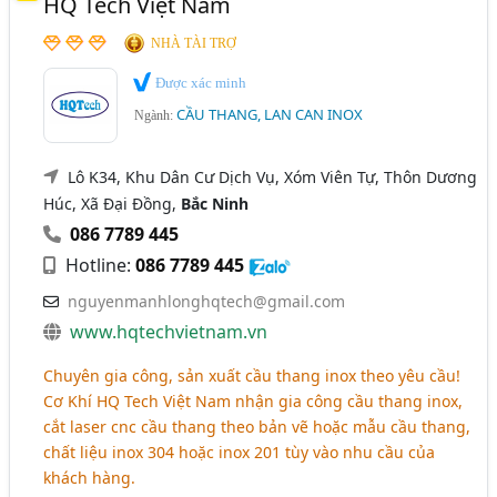
HQ Tech Việt Nam
NHÀ TÀI TRỢ
Được xác minh
CẦU THANG, LAN CAN INOX
Ngành:
Lô K34, Khu Dân Cư Dịch Vụ, Xóm Viên Tự, Thôn Dương
Húc, Xã Đại Đồng,
Bắc Ninh
086 7789 445
Hotline:
086 7789 445
nguyenmanhlonghqtech@gmail.com
www.hqtechvietnam.vn
Chuyên gia công, sản xuất cầu thang inox theo yêu cầu!
Cơ Khí HQ Tech Việt Nam nhận gia công cầu thang inox,
cắt laser cnc cầu thang theo bản vẽ hoặc mẫu cầu thang,
chất liệu inox 304 hoặc inox 201 tùy vào nhu cầu của
khách hàng.