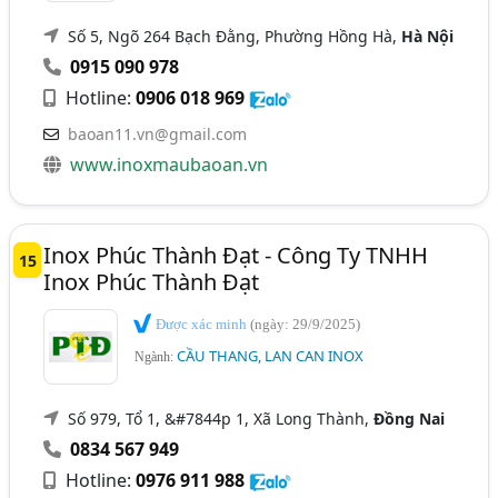
Số 5, Ngõ 264 Bạch Đằng, Phường Hồng Hà,
Hà Nội
0915 090 978
Hotline:
0906 018 969
baoan11.vn@gmail.com
www.inoxmaubaoan.vn
Inox Phúc Thành Đạt - Công Ty TNHH
15
Inox Phúc Thành Đạt
Được xác minh
(ngày: 29/9/2025)
CẦU THANG, LAN CAN INOX
Ngành:
Số 979, Tổ 1, &#7844p 1, Xã Long Thành,
Đồng Nai
0834 567 949
Hotline:
0976 911 988