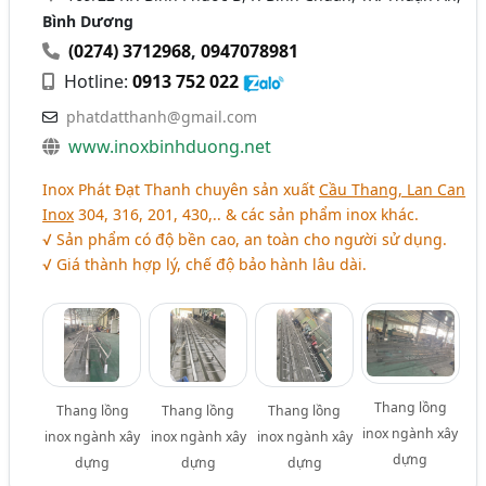
Bình Dương
(0274) 3712968
,
0947078981
Hotline:
0913 752 022
phatdatthanh@gmail.com
www.inoxbinhduong.net
Inox Phát Đạt Thanh chuyên sản xuất
Cầu Thang, Lan Can
Inox
304, 316, 201, 430,.. & các sản phẩm inox khác.
√ Sản phẩm có độ bền cao, an toàn cho người sử dụng.
√ Giá thành hợp lý, chế độ bảo hành lâu dài.
Thang lồng
Thang lồng
Thang lồng
Thang lồng
inox ngành xây
inox ngành xây
inox ngành xây
inox ngành xây
dựng
dựng
dựng
dựng