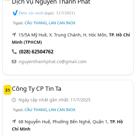
Dịch Vụ Nguyên Thành Phát
Được xác minh
(ngày: 11/5/2021)
CẦU THANG, LAN CAN INOX
Ngành:
15/5A Mỹ Huề, X. Trung Chánh, H. Hóc Môn,
TP. Hồ Chí
Minh (TPHCM)
(028) 62504762
nguyenthanhphat.co@gmail.com
Công Ty CP Tin Ta
31
Ngày cập nhật gần nhất: 11/7/2025
CẦU THANG, LAN CAN INOX
Ngành:
68 Nguyễn Huệ, Phường Bến Nghé, Quận 1,
TP. Hồ
Chí Minh