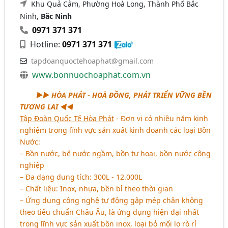
Khu Quả Cảm, Phường Hoà Long, Thành Phố Bắc
Ninh,
Bắc Ninh
0971 371 371
Hotline:
0971 371 371
tapdoanquoctehoaphat@gmail.com
www.bonnuochoaphat.com.vn
aaaa
►► HÒA PHÁT - HOÀ ĐỒNG, PHÁT TRIỂN VỮNG BỀN
TƯƠNG LAI ◄◄
Tập Đoàn Quốc Tế Hòa Phát
- Đơn vị có nhiều năm kinh
nghiệm trong lĩnh vực sản xuất kinh doanh các loại Bồn
Nước:
– Bồn nước, bể nước ngầm, bồn tự hoại, bồn nước công
nghiệp
– Đa dạng dung tích: 300L - 12.000L
– Chất liệu: Inox, nhựa, bền bỉ theo thời gian
– Ứng dụng công nghệ tự động gập mép chân không
theo tiêu chuẩn Châu Âu, là ứng dụng hiện đại nhất
trong lĩnh vực sản xuất bồn inox, loại bỏ mối lo rò rỉ