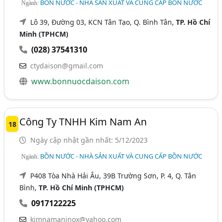
BỒN NƯỚC - NHÀ SẢN XUẤT VÀ CUNG CẤP BỒN NƯỚC
Ngành:
Lô 39, Đường 03, KCN Tân Tạo, Q. Bình Tân,
TP. Hồ Chí
Minh (TPHCM)
(028) 37541310
ctydaison@gmail.com
www.bonnuocdaison.com
Công Ty TNHH Kim Nam An
18
Ngày cập nhật gần nhất: 5/12/2023
BỒN NƯỚC - NHÀ SẢN XUẤT VÀ CUNG CẤP BỒN NƯỚC
Ngành:
P408 Tòa Nhà Hải Âu, 39B Trường Sơn, P. 4, Q. Tân
Bình,
TP. Hồ Chí Minh (TPHCM)
0917122225
kimnamaninox@yahoo.com