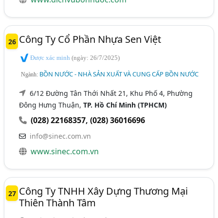
Công Ty Cổ Phần Nhựa Sen Việt
26
Được xác minh
(ngày: 26/7/2025)
BỒN NƯỚC - NHÀ SẢN XUẤT VÀ CUNG CẤP BỒN NƯỚC
Ngành:
6/12 Đường Tân Thới Nhất 21, Khu Phố 4, Phường
Đông Hưng Thuận,
TP. Hồ Chí Minh (TPHCM)
(028) 22168357
,
(028) 36016696
info@sinec.com.vn
www.sinec.com.vn
Công Ty TNHH Xây Dựng Thương Mại
27
Thiên Thành Tâm