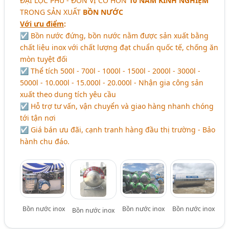
ĐẠI LỘC PHÚ - ĐƠN VỊ CÓ HƠN
10 NĂM KINH NGHIỆM
TRONG SẢN XUẤT
BỒN NƯỚC
Với ưu điểm
:
☑ Bồn nước đứng, bồn nước nằm được sản xuất bằng
chất liệu inox với chất lượng đạt chuẩn quốc tế, chống ăn
mòn tuyệt đối
☑ Thể tích 500l - 700l - 1000l - 1500l - 2000l - 3000l -
5000l - 10.000l - 15.000l - 20.000l - Nhận gia công sản
xuất theo dung tích yêu cầu
☑ Hỗ trợ tư vấn, vận chuyển và giao hàng nhanh chóng
tới tận nơi
☑ Giá bán ưu đãi, cạnh tranh hàng đầu thị trường - Bảo
hành chu đáo.
Bồn nước inox
Bồn nước inox
Bồn nước inox
Bồn nước inox