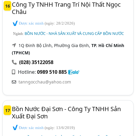
Công Ty TNHH Trang Trí Nội Thất Ngọc
16
Châu
Được xác minh
(ngày: 28/2/2026)
BỒN NƯỚC - NHÀ SẢN XUẤT VÀ CUNG CẤP BỒN NƯỚC
Ngành:
1Q Đinh Bộ Lĩnh, Phường Gia Định,
TP. Hồ Chí Minh
(TPHCM)
(028) 35122058
Hotline:
0989 510 885
tanngocchau@yahoo.com
Bồn Nước Đại Sơn - Công Ty TNHH Sản
17
Xuất Đại Sơn
Được xác minh
(ngày: 13/6/2019)