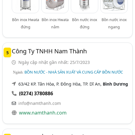
Bồn inox Hwata
Bồn inox Hwata
Bồn nước inox
Bồn nước inox
đứng
nằm
đứng
ngang
Công Ty TNHH Nam Thành
5
Ngày cập nhật gần nhất: 25/7/2023
BỒN NƯỚC - NHÀ SẢN XUẤT VÀ CUNG CẤP BỒN NƯỚC
Ngành:
63/42 KP. Tân Hòa, P. Đông Hòa, TP. Dĩ An,
Bình Dương
(0274) 3780886
info@namthanh.com
www.namthanh.com