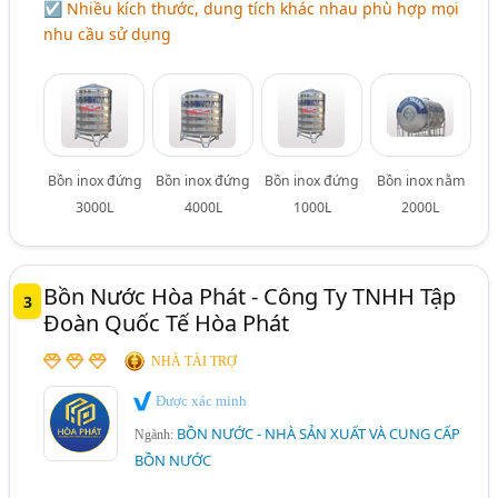
☑ Nhiều kích thước, dung tích khác nhau phù hợp mọi
nhu cầu sử dụng
Bồn inox đứng
Bồn inox đứng
Bồn inox đứng
Bồn inox nằm
3000L
4000L
1000L
2000L
Bồn Nước Hòa Phát - Công Ty TNHH Tập
3
Đoàn Quốc Tế Hòa Phát
NHÀ TÀI TRỢ
Được xác minh
BỒN NƯỚC - NHÀ SẢN XUẤT VÀ CUNG CẤP
Ngành:
BỒN NƯỚC