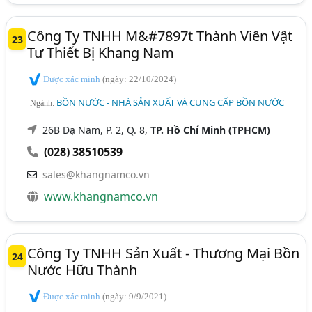
Công Ty TNHH M&#7897t Thành Viên Vật
23
Tư Thiết Bị Khang Nam
Được xác minh
(ngày: 22/10/2024)
BỒN NƯỚC - NHÀ SẢN XUẤT VÀ CUNG CẤP BỒN NƯỚC
Ngành:
26B Dạ Nam, P. 2, Q. 8,
TP. Hồ Chí Minh (TPHCM)
(028) 38510539
sales@khangnamco.vn
www.khangnamco.vn
Công Ty TNHH Sản Xuất - Thương Mại Bồn
24
Nước Hữu Thành
Được xác minh
(ngày: 9/9/2021)