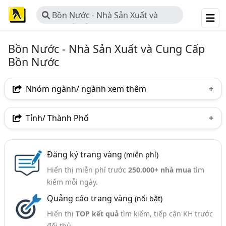
Bồn Nước - Nhà Sản Xuất và
Cung Cấp Bồn Nước
Bồn Nước - Nhà Sản Xuất và Cung Cấp
Bồn Nước
Nhóm ngành/ ngành xem thêm
Ngành nghề
Tỉnh/ Thành Phố
Bồn Nước - Nhà Sản Xuất Và Cung Cấp Bồn Nước
(72)
Hà Nội
TP. Hồ Chí Minh (TPHCM)
Đồng Nai
Nhóm ngành nghề
Đăng ký trang vàng
(miễn phí)
Bình Dương
Tp. Đà Nẵng
Bắc Ninh
Hiển thị miễn phí trước
250.000+ nhà mua
tìm
Bồn Nước Inox (80)
Hưng Yên
Thái Bình
TP. Cần Thơ
Đắk Lắk
kiếm mỗi ngày.
Bồn Nước Nhựa (50)
Quảng cáo trang vàng
(nổi bật)
Bình Định
Cà Mau
Hải Dương
Kiên Giang
Ngành xem thêm
Hiển thị
TOP kết quả
tìm kiếm, tiếp cận KH trước
đối thủ.