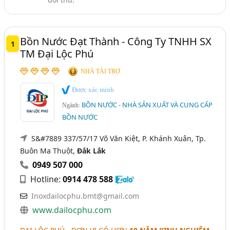
Bình, Máy Nước Nóng Năng Lượng Mặt Trời (179)
Bình Nước Nóng, Máy Nước Nóng (142)
Bồn Inox, Bồn Inox Công Nghiệp (69)
Bồn Nước Đạt Thành - Công Ty TNHH SX
1
TM Đại Lộc Phú
NHÀ TÀI TRỢ
Được xác minh
BỒN NƯỚC - NHÀ SẢN XUẤT VÀ CUNG CẤP
Ngành:
BỒN NƯỚC
S&#7889 337/57/17 Võ Văn Kiệt, P. Khánh Xuân, Tp.
Buôn Ma Thuột,
Đắk Lắk
0949 507 000
Hotline:
0914 478 588
Inoxdailocphu.bmt@gmail.com
www.dailocphu.com