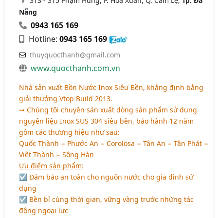
313 - 315 Phạm Hùng, P. Hòa Xuân, Q. Cẩm Lệ,
Tp. Đà
Nẵng
0943 165 169
Hotline:
0943 165 169
thuyquocthanh@gmail.com
www.quocthanh.com.vn
Nhà sản xuất Bồn Nước Inox Siêu Bền, khẳng định bằng
giải thưởng Vtop Build 2013.
➞ Chúng tôi chuyên sản xuất dòng sản phẩm sử dụng
nguyên liệu Inox SUS 304 siêu bền, bảo hành 12 năm
gồm các thương hiệu như sau:
Quốc Thành − Phước An − Corolosa − Tân An − Tân Phát −
Việt Thành − Sông Hàn
Ưu điểm sản phẩm
:
☑ Đảm bảo an toàn cho nguồn nước cho gia đình sử
dụng
☑ Bền bỉ cùng thời gian, vững vàng trước những tác
động ngoại lực