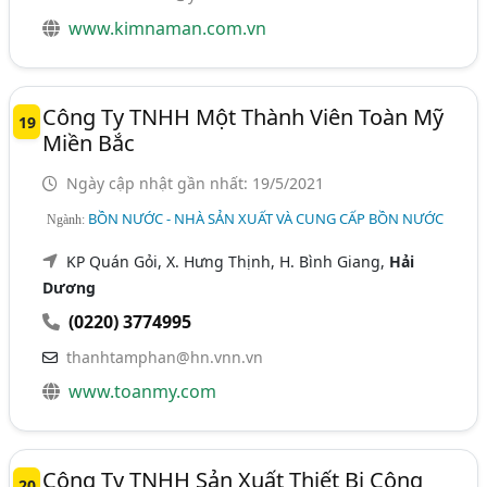
www.kimnaman.com.vn
Công Ty TNHH Một Thành Viên Toàn Mỹ
19
Miền Bắc
Ngày cập nhật gần nhất: 19/5/2021
BỒN NƯỚC - NHÀ SẢN XUẤT VÀ CUNG CẤP BỒN NƯỚC
Ngành:
KP Quán Gỏi, X. Hưng Thịnh, H. Bình Giang,
Hải
Dương
(0220) 3774995
thanhtamphan@hn.vnn.vn
www.toanmy.com
Công Ty TNHH Sản Xuất Thiết Bị Công
20