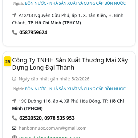
BỒN NƯỚC - NHÀ SẢN XUẤT VÀ CUNG CẤP BỒN NƯỚC
Ngành:
A12/13 Nguyễn Cửu Phú, ấp 1, X. Tân Kiên, H. Bình
Chánh,
TP. Hồ Chí Minh (TPHCM)
0587959624
Công Ty TNHH Sản Xuất Thương Mại Xây
25
Dựng Long Đại Thành
Ngày cập nhật gần nhất: 5/2/2026
BỒN NƯỚC - NHÀ SẢN XUẤT VÀ CUNG CẤP BỒN NƯỚC
Ngành:
19C Đường 116, ấp 4, Xã Phú Hòa Đông,
TP. Hồ Chí
Minh (TPHCM)
62520520
,
0978 535 953
hanbonnuoc.com.vn@gmail.com
www.dichvubonnuoc.com