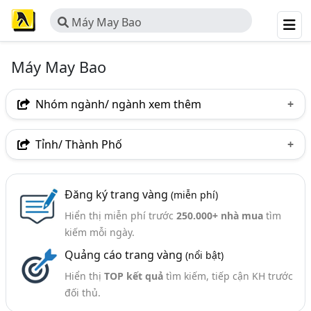
Máy May Bao
Máy May Bao
Nhóm ngành/ ngành xem thêm
Ngành nghề
Tỉnh/ Thành Phố
Máy May Bao
(20)
Hà Nội
TP. Hồ Chí Minh (TPHCM)
Đồng Nai
Ngành xem thêm
Đăng ký trang vàng
(miễn phí)
Bình Dương
Thái Bình
TP. Cần Thơ
Hiển thị miễn phí trước
250.000+ nhà mua
tìm
Máy Đóng Gói - Máy Móc Và Thiết Bị Đóng Gói (414)
kiếm mỗi ngày.
Bao Bì - Máy Móc Và Thiết Bị (328)
Quảng cáo trang vàng
(nổi bật)
Máy May Công Nghiệp (119)
Hiển thị
TOP kết quả
tìm kiếm, tiếp cận KH trước
đối thủ.