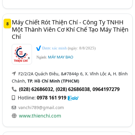
Máy Chiết Rót Thiện Chí - Công Ty TNHH
8
Một Thành Viên Cơ Khí Chế Tạo Máy Thiện
Chí
Được xác minh
(ngày: 8/8/2025)
MÁY MAY BAO
Ngành:
F2/2/2A Quách Điêu, &#7844p 6, X. Vĩnh Lộc A, H. Bình
Chánh,
TP. Hồ Chí Minh (TPHCM)
(028) 62686032
,
(028) 62686038
,
0964197279
Hotline:
0978 161 919
vanchi789@gmail.com
www.thienchi.com