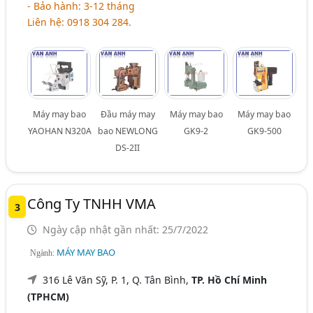
- Bảo hành: 3-12 tháng
Liên hệ: 0918 304 284.
Máy may bao
Đầu máy may
Máy may bao
Máy may bao
YAOHAN N320A
bao NEWLONG
GK9-2
GK9-500
DS-2II
Công Ty TNHH VMA
3
Ngày cập nhật gần nhất: 25/7/2022
MÁY MAY BAO
Ngành:
316 Lê Văn Sỹ, P. 1, Q. Tân Bình,
TP. Hồ Chí Minh
(TPHCM)