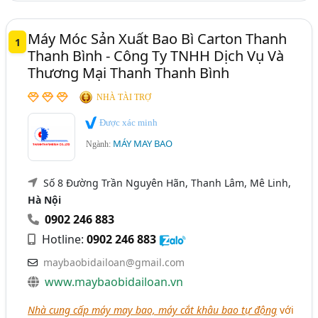
Máy Móc Sản Xuất Bao Bì Carton Thanh
1
Thanh Bình - Công Ty TNHH Dịch Vụ Và
Thương Mại Thanh Thanh Bình
NHÀ TÀI TRỢ
Được xác minh
MÁY MAY BAO
Ngành:
Số 8 Đường Trần Nguyên Hãn, Thanh Lâm, Mê Linh,
Hà Nội
0902 246 883
Hotline:
0902 246 883
maybaobidailoan@gmail.com
www.maybaobidailoan.vn
Nhà cung cấp máy may bao, máy cắt khâu bao tự động
với