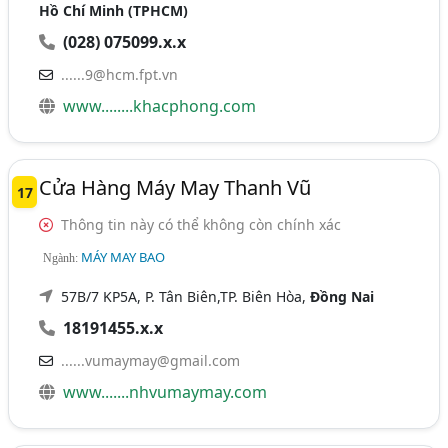
Hồ Chí Minh (TPHCM)
(028) 075099.x.x
......9@hcm.fpt.vn
www........khacphong.com
Cửa Hàng Máy May Thanh Vũ
17
Thông tin này có thể không còn chính xác
MÁY MAY BAO
Ngành:
57B/7 KP5A, P. Tân Biên,TP. Biên Hòa,
Đồng Nai
18191455.x.x
......vumaymay@gmail.com
www.......nhvumaymay.com