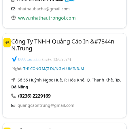
nhathaubacha@gmail.com
www.nhathautrongoi.com
Công Ty TNHH Quảng Cáo In &#7844n
15
N.Trung
Được xác minh
(ngày: 12/6/2024)
THI CÔNG MẶT DỰNG ALUMINIUM
Ngành:
Số 55 Huỳnh Ngọc Huệ, P. Hòa Khê, Q. Thanh Khê,
Tp.
Đà Nẵng
(0236) 2229169
quangcaontrung@gmail.com