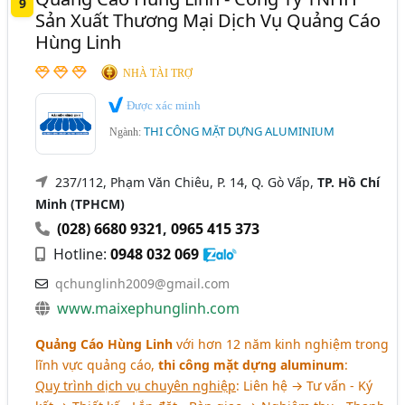
9
Sản Xuất Thương Mại Dịch Vụ Quảng Cáo
Hùng Linh
NHÀ TÀI TRỢ
Được xác minh
THI CÔNG MẶT DỰNG ALUMINIUM
Ngành:
237/112, Phạm Văn Chiêu, P. 14, Q. Gò Vấp,
TP. Hồ Chí
Minh (TPHCM)
(028) 6680 9321
,
0965 415 373
Hotline:
0948 032 069
qchunglinh2009@gmail.com
www.maixephunglinh.com
Quảng Cáo Hùng Linh
với hơn 12 năm kinh nghiệm trong
lĩnh vực quảng cáo,
thi công mặt dựng aluminum
:
Quy trình dịch vụ chuyên nghiệp
: Liên hệ → Tư vấn - Ký