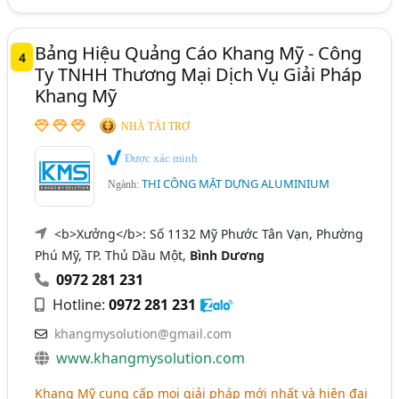
Bảng Hiệu Quảng Cáo Khang Mỹ - Công
4
Ty TNHH Thương Mại Dịch Vụ Giải Pháp
Khang Mỹ
NHÀ TÀI TRỢ
Được xác minh
THI CÔNG MẶT DỰNG ALUMINIUM
Ngành:
<b>Xưởng</b>: Số 1132 Mỹ Phước Tân Vạn, Phường
Phú Mỹ, TP. Thủ Dầu Một,
Bình Dương
0972 281 231
Hotline:
0972 281 231
khangmysolution@gmail.com
www.khangmysolution.com
Khang Mỹ cung cấp mọi giải pháp mới nhất và hiện đại