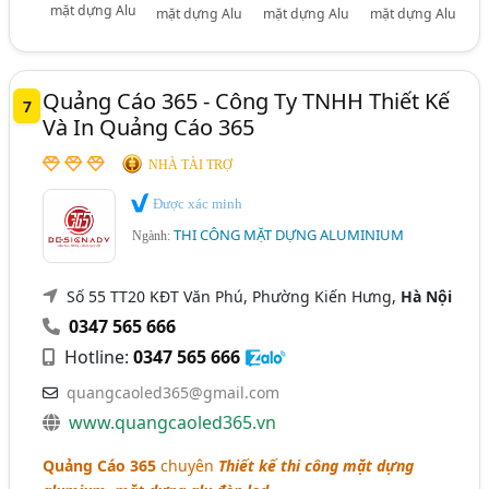
mặt dựng Alu
mặt dựng Alu
mặt dựng Alu
mặt dựng Alu
Quảng Cáo 365 - Công Ty TNHH Thiết Kế
7
Và In Quảng Cáo 365
NHÀ TÀI TRỢ
Được xác minh
THI CÔNG MẶT DỰNG ALUMINIUM
Ngành:
Số 55 TT20 KĐT Văn Phú, Phường Kiến Hưng,
Hà Nội
0347 565 666
Hotline:
0347 565 666
quangcaoled365@gmail.com
www.quangcaoled365.vn
Quảng Cáo 365
chuyên
Thiết kế thi công mặt dựng