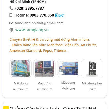
Hồ Chí Minh (TPHCM)
(028) 3895.7787
Hotline:
0903.770.860
tamgiang.noithat@gmail.com
www.tamgiang.vn
Chuyên thiết kế & thi công mặt dựng Aluminium.
- Khách hàng lớn như: Mobifone, Việt Tiến, An Phước,
American Standard, Pepsi, Tribeco,..
Mặt dựng
Mặt dựng
Mặt dựng
Mặt dựng San
Mobifone
aluminium
aluminium
Sciaro
Quảng Cáo Hùng Linh - Công Ty TNHH