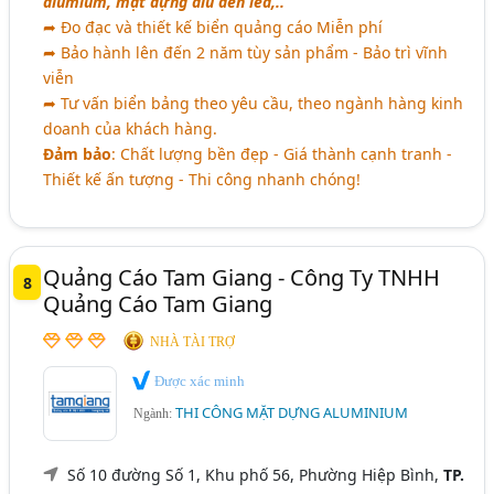
alumium, mặt dựng alu đèn led,..
➦ Đo đạc và thiết kế biển quảng cáo Miễn phí
➦ Bảo hành lên đến 2 năm tùy sản phẩm - Bảo trì vĩnh
viễn
➦ Tư vấn biển bảng theo yêu cầu, theo ngành hàng kinh
doanh của khách hàng.
Đảm bảo
: Chất lượng bền đẹp - Giá thành cạnh tranh -
Thiết kế ấn tượng - Thi công nhanh chóng!
Quảng Cáo Tam Giang - Công Ty TNHH
8
Quảng Cáo Tam Giang
NHÀ TÀI TRỢ
Được xác minh
THI CÔNG MẶT DỰNG ALUMINIUM
Ngành:
Số 10 đường Số 1, Khu phố 56, Phường Hiệp Bình,
TP.