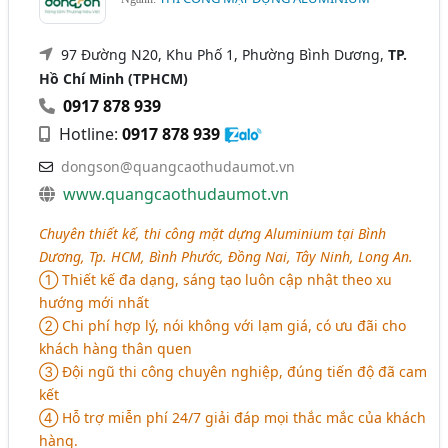
97 Đường N20, Khu Phố 1, Phường Bình Dương,
TP.
Hồ Chí Minh (TPHCM)
0917 878 939
Hotline:
0917 878 939
dongson@quangcaothudaumot.vn
www.quangcaothudaumot.vn
Chuyên thiết kế, thi công mặt dựng Aluminium tại Bình
Dương, Tp. HCM, Bình Phước, Đồng Nai, Tây Ninh, Long An.
➀ Thiết kế đa dạng, sáng tạo luôn cập nhật theo xu
hướng mới nhất
➁ Chi phí hợp lý, nói không với lạm giá, có ưu đãi cho
khách hàng thân quen
➂ Đội ngũ thi công chuyên nghiệp, đúng tiến độ đã cam
kết
➃ Hỗ trợ miễn phí 24/7 giải đáp mọi thắc mắc của khách
hàng.