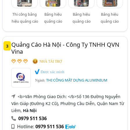
Thi công bảng
Bảng hiệu
Bảng hiệu
Bảng hiệu
hiệu quảng cáo
quảng cáo
quảng cáo
quảng cáo
Quảng Cáo Hà Nội - Công Ty TNHH QVN
3
Vina
NHÀ TÀI TRỢ
Được xác minh
THI CÔNG MẶT DỰNG ALUMINIUM
Ngành:
<b>Văn Phòng Giao Dịch: </b>Số 136 Đường Nguyễn
Văn Giáp (Đường K2 Cũ), Phường Cầu Diễn, Quận Nam Từ
Liêm,
Hà Nội
0979 511 536
Hotline:
0979 511 536