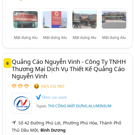
Mặt dựng Alu
Mặt dựng Alu
Mặt dựng Alu
Mặt dựng Alu
Quảng Cáo Nguyễn Vinh - Công Ty TNHH
6
Thương Mại Dịch Vụ Thiết Kế Quảng Cáo
Nguyễn Vinh
NHÀ TÀI TRỢ
Được xác minh
THI CÔNG MẶT DỰNG ALUMINIUM
Ngành:
Số 42 Đường Phú Lợi, Phường Phú Hòa, Thành Phố
Thủ Dầu Một,
Bình Dương