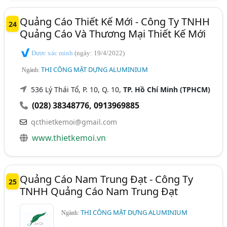
Quảng Cáo Thiết Kế Mới - Công Ty TNHH
24
Quảng Cáo Và Thương Mại Thiết Kế Mới
Được xác minh
(ngày: 19/4/2022)
THI CÔNG MẶT DỰNG ALUMINIUM
Ngành:
536 Lý Thái Tổ, P. 10, Q. 10,
TP. Hồ Chí Minh (TPHCM)
(028) 38348776
,
0913969885
qcthietkemoi@gmail.com
www.thietkemoi.vn
Quảng Cáo Nam Trung Đạt - Công Ty
25
TNHH Quảng Cáo Nam Trung Đạt
THI CÔNG MẶT DỰNG ALUMINIUM
Ngành: