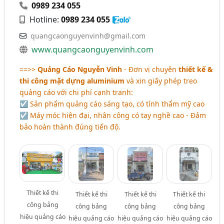
0989 234 055
Hotline:
0989 234 055
quangcaonguyenvinh@gmail.com
www.quangcaonguyenvinh.com
==>>
Quảng Cáo Nguyễn Vinh
- Đơn vị chuyên
thiết kế &
thi công mặt dựng aluminium
và xin giấy phép treo
quảng cáo với chi phí cạnh tranh:
☑ Sản phẩm quảng cáo sáng tạo, có tính thẩm mỹ cao
☑ Máy móc hiện đại, nhân công có tay nghề cao - Đảm
bảo hoàn thành đúng tiến độ.
Thiết kế thi
Thiết kế thi
Thiết kế thi
Thiết kế thi
công bảng
công bảng
công bảng
công bảng
hiệu quảng cáo
hiệu quảng cáo
hiệu quảng cáo
hiệu quảng cáo