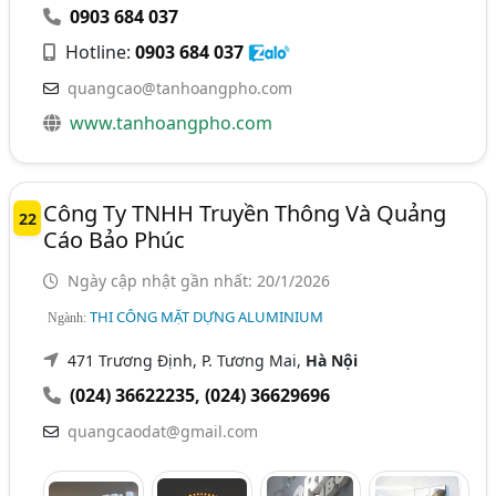
0903 684 037
Hotline:
0903 684 037
quangcao@tanhoangpho.com
www.tanhoangpho.com
Công Ty TNHH Truyền Thông Và Quảng
22
Cáo Bảo Phúc
Ngày cập nhật gần nhất: 20/1/2026
THI CÔNG MẶT DỰNG ALUMINIUM
Ngành:
471 Trương Định, P. Tương Mai,
Hà Nội
(024) 36622235
,
(024) 36629696
quangcaodat@gmail.com