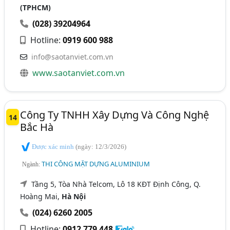
(TPHCM)
(028) 39204964
Hotline:
0919 600 988
info@saotanviet.com.vn
www.saotanviet.com.vn
Công Ty TNHH Xây Dựng Và Công Nghệ
14
Bắc Hà
Được xác minh
(ngày: 12/3/2026)
THI CÔNG MẶT DỰNG ALUMINIUM
Ngành:
Tầng 5, Tòa Nhà Telcom, Lô 18 KĐT Định Công, Q.
Hoàng Mai,
Hà Nội
(024) 6260 2005
Hotline:
0912 779 448