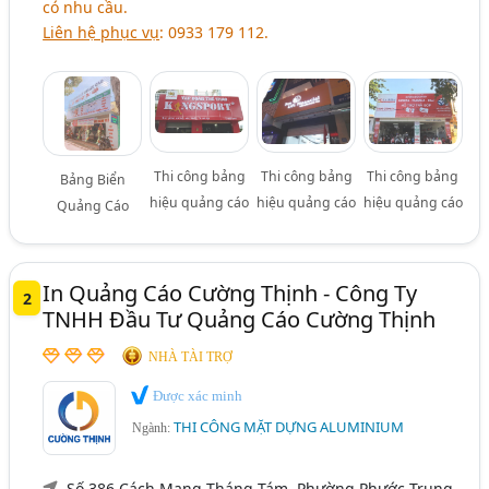
có nhu cầu.
Liên hệ phục vụ
: 0933 179 112.
Thi công bảng
Thi công bảng
Thi công bảng
Bảng Biển
hiệu quảng cáo
hiệu quảng cáo
hiệu quảng cáo
Quảng Cáo
In Quảng Cáo Cường Thịnh - Công Ty
2
TNHH Đầu Tư Quảng Cáo Cường Thịnh
NHÀ TÀI TRỢ
Được xác minh
THI CÔNG MẶT DỰNG ALUMINIUM
Ngành:
Số 386 Cách Mạng Tháng Tám, Phường Phước Trung,