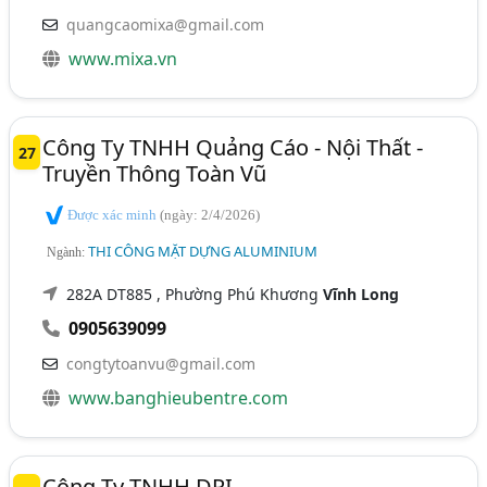
quangcaomixa@gmail.com
www.mixa.vn
Công Ty TNHH Quảng Cáo - Nội Thất -
27
Truyền Thông Toàn Vũ
Được xác minh
(ngày: 2/4/2026)
THI CÔNG MẶT DỰNG ALUMINIUM
Ngành:
282A DT885 , Phường Phú Khương
Vĩnh Long
0905639099
congtytoanvu@gmail.com
www.banghieubentre.com
Công Ty TNHH DPI