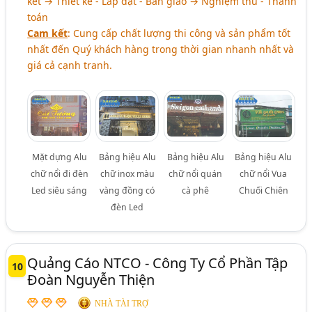
kết → Thiết kế - Lắp đặt - Bàn giao → Nghiệm thu - Thanh
toán
Cam kết
: Cung cấp chất lượng thi công và sản phẩm tốt
nhất đến Quý khách hàng trong thời gian nhanh nhất và
giá cả cạnh tranh.
Mặt dựng Alu
Bảng hiệu Alu
Bảng hiệu Alu
Bảng hiệu Alu
chữ nổi đi đèn
chữ inox màu
chữ nổi quán
chữ nổi Vua
Led siêu sáng
vàng đồng có
cà phê
Chuối Chiên
đèn Led
Quảng Cáo NTCO - Công Ty Cổ Phần Tập
10
Đoàn Nguyễn Thiện
NHÀ TÀI TRỢ