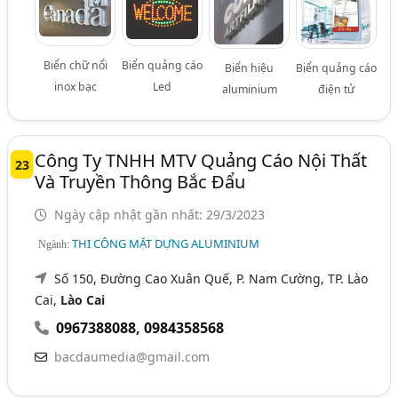
Biển chữ nổi
Biển quảng cáo
Biển hiệu
Biển quảng cáo
inox bạc
Led
aluminium
điện tử
Công Ty TNHH MTV Quảng Cáo Nội Thất
23
Và Truyền Thông Bắc Đẩu
Ngày cập nhật gần nhất: 29/3/2023
THI CÔNG MẶT DỰNG ALUMINIUM
Ngành:
Số 150, Đường Cao Xuân Quế, P. Nam Cường, TP. Lào
Cai,
Lào Cai
0967388088
,
0984358568
bacdaumedia@gmail.com