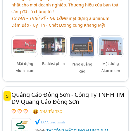
nhất cho mọi doanh nghiệp. Thương hiệu của bạn toả
sáng đã có chúng tôi!
TƯ VẤN – THIẾT KẾ - THI CÔNG
mặt dựng aluminum
Đảm Bảo - Uy Tín - Chất Lượng cùng Khang Mỹ!
Mặt dựng
Backlist phim
Mặt dựng
Pano quảng
Aluminium
Aluminium
cáo
Quảng Cáo Đông Sơn - Công Ty TNHH TM
5
DV Quảng Cáo Đông Sơn
NHÀ TÀI TRỢ
Được xác minh
THI CÔNG MẶT DỰNG ALUMINIUM
Ngành: