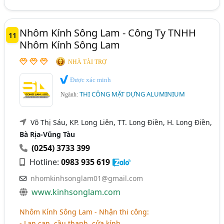
Nhôm Kính Sông Lam - Công Ty TNHH
11
Nhôm Kính Sông Lam
NHÀ TÀI TRỢ
Được xác minh
THI CÔNG MẶT DỰNG ALUMINIUM
Ngành:
Võ Thị Sáu, KP. Long Liên, TT. Long Điền, H. Long Điền,
Bà Rịa-Vũng Tàu
(0254) 3733 399
Hotline:
0983 935 619
nhomkinhsonglam01@gmail.com
www.kinhsonglam.com
Nhôm Kính Sông Lam - Nhận thi công:
- Lan can, cầu thanh, cửa kính,..