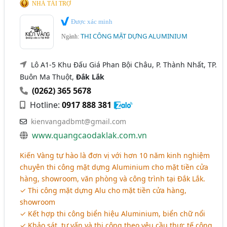
NHÀ TÀI TRỢ
Được xác minh
THI CÔNG MẶT DỰNG ALUMINIUM
Ngành:
Lô A1-5 Khu Đấu Giá Phan Bội Châu, P. Thành Nhất, TP.
Buôn Ma Thuột,
Đắk Lắk
(0262) 365 5678
Hotline:
0917 888 381
kienvangadbmt@gmail.com
www.quangcaodaklak.com.vn
Kiến Vàng tự hào là đơn vị với hơn 10 năm kinh nghiệm
chuyên thi công mặt dựng Aluminium cho mặt tiền cửa
hàng, showroom, văn phòng và công trình tại Đắk Lắk.
✓ Thi công mặt dựng Alu cho mặt tiền cửa hàng,
showroom
✓ Kết hợp thi công biển hiệu Aluminium, biển chữ nổi
✓ Khảo sát, tư vấn và thi công theo yêu cầu thực tế công