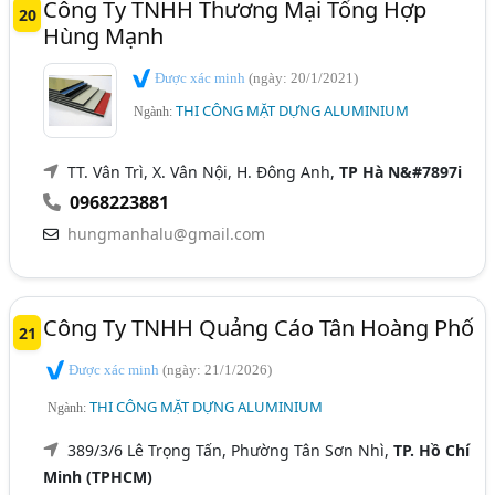
Công Ty TNHH Thương Mại Tổng Hợp
20
Hùng Mạnh
Được xác minh
(ngày: 20/1/2021)
THI CÔNG MẶT DỰNG ALUMINIUM
Ngành:
TT. Vân Trì, X. Vân Nội, H. Đông Anh,
TP Hà N&#7897i
0968223881
hungmanhalu@gmail.com
Công Ty TNHH Quảng Cáo Tân Hoàng Phố
21
Được xác minh
(ngày: 21/1/2026)
THI CÔNG MẶT DỰNG ALUMINIUM
Ngành:
389/3/6 Lê Trọng Tấn, Phường Tân Sơn Nhì,
TP. Hồ Chí
Minh (TPHCM)