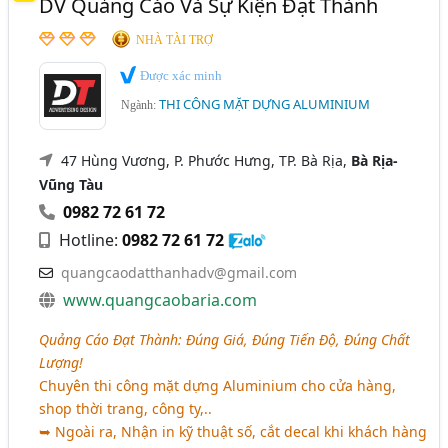
DV Quảng Cáo Và Sự Kiện Đạt Thành
Thiết Kế Cảnh Quan (Khu Đô Thị, Công Viên, Khu Du
Cà Mau
Gia Lai
Kiên Giang
Long An
Lịch,.) (373)
NHÀ TÀI TRỢ
Ninh Bình
Ninh Thuận
Quảng Bình
Tấm Ốp Nhôm Nhựa, Tấm Aluminium (141)
Được xác minh
THI CÔNG MẶT DỰNG ALUMINIUM
Tây Ninh
Tiền Giang
Ngành:
47 Hùng Vương, P. Phước Hưng, TP. Bà Rịa,
Bà Rịa-
Vũng Tàu
0982 72 61 72
Hotline:
0982 72 61 72
quangcaodatthanhadv@gmail.com
www.quangcaobaria.com
Quảng Cáo Đạt Thành: Đúng Giá, Đúng Tiến Độ, Đúng Chất
Lượng!
Chuyên thi công mặt dựng Aluminium cho cửa hàng,
shop thời trang, công ty,..
➥ Ngoài ra, Nhận in kỹ thuật số, cắt decal khi khách hàng