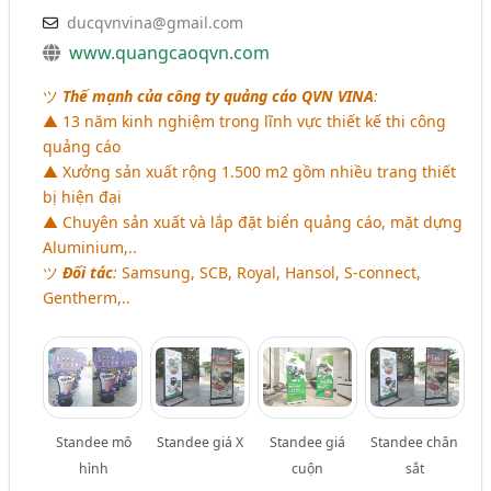
ducqvnvina@gmail.com
www.quangcaoqvn.com
ツ
Thế mạnh của công ty quảng cáo QVN VINA
:
▲ 13 năm kinh nghiệm trong lĩnh vực thiết kế thi công
quảng cáo
▲ Xưởng sản xuất rộng 1.500 m2 gồm nhiều trang thiết
bị hiện đại
▲ Chuyên sản xuất và lắp đặt biển quảng cáo, mặt dựng
Aluminium,..
ツ
Đối tác
:
Samsung, SCB, Royal, Hansol, S-connect,
Gentherm,..
Standee mô
Standee giá X
Standee giá
Standee chân
hình
cuộn
sắt