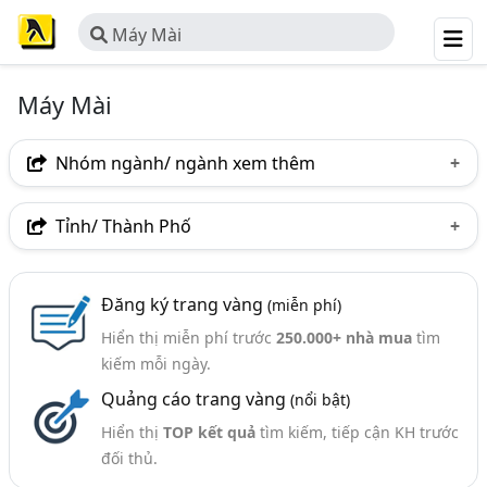
Máy Mài
Máy Mài
Nhóm ngành/ ngành xem thêm
Ngành nghề
Tỉnh/ Thành Phố
Máy Mài
(85)
Hà Nội
TP. Hồ Chí Minh (TPHCM)
Đồng Nai
Ngành xem thêm
Đăng ký trang vàng
(miễn phí)
Bình Dương
Tp. Đà Nẵng
An Giang
Hiển thị miễn phí trước
250.000+ nhà mua
tìm
Máy Móc Cơ Khí, Thiết Bị Cơ Khí (768)
Bà Rịa-Vũng Tàu
Bắc Ninh
Bình Thuận
kiếm mỗi ngày.
Quảng cáo trang vàng
(nổi bật)
Hưng Yên
Hà Tĩnh
TP. Cần Thơ
Hải Dương
Hiển thị
TOP kết quả
tìm kiếm, tiếp cận KH trước
Kiên Giang
Long An
Tây Ninh
đối thủ.