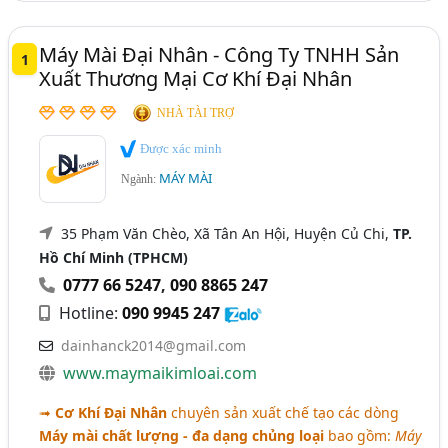
Máy Mài Đại Nhân - Công Ty TNHH Sản
1
Xuất Thương Mại Cơ Khí Đại Nhân
NHÀ TÀI TRỢ
Được xác minh
MÁY MÀI
Ngành:
35 Phạm Văn Chèo, Xã Tân An Hội, Huyện Củ Chi,
TP.
Hồ Chí Minh (TPHCM)
0777 66 5247
,
090 8865 247
Hotline:
090 9945 247
dainhanck2014@gmail.com
www.maymaikimloai.com
➟
Cơ Khí Đại Nhân
chuyên sản xuất chế tạo các dòng
Máy mài chất lượng - đa dạng chủng loại
bao gồm:
Máy