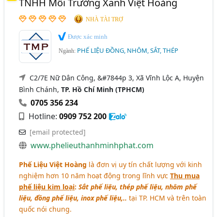
TNHH Môi Trường Xanh Việt Hoàng
Thừa Thiên Huế
TP. Cần Thơ
Vĩnh Phúc
NHÀ TÀI TRỢ
Bắc Giang
Bình Định
Hà Nam
Hải Dương
Được xác minh
PHẾ LIỆU ĐỒNG, NHÔM, SẮT, THÉP
Long An
Ninh Bình
Quảng Nam
Ngành:
Quảng Ngãi
Sóc Trăng
Tây Ninh
C2/7E Nữ Dân Công, &#7844p 3, Xã Vĩnh Lộc A, Huyện
Tiền Giang
Bình Chánh,
TP. Hồ Chí Minh (TPHCM)
0705 356 234
Hotline:
0909 752 200
[email protected]
www.phelieuthanhminhphat.com
Phế Liệu Việt Hoàng
là đơn vị uy tín chất lượng với kinh
nghiệm hơn 10 năm hoạt động trong lĩnh vực
Thu mua
phế liệu kim loại
:
Sắt phế liệu, thép phế liệu, nhôm phế
liệu, đồng phế liệu, inox phế liệu,..
tại TP. HCM và trên toàn
quốc nói chung.