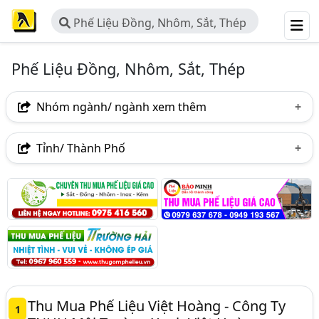
Phế Liệu Đồng, Nhôm, Sắt, Thép
Phế Liệu Đồng, Nhôm, Sắt, Thép
Nhóm ngành/ ngành xem thêm
Ngành nghề
Tỉnh/ Thành Phố
Phế Liệu Đồng, Nhôm, Sắt, Thép
(589)
Hà Nội
TP. Hồ Chí Minh (TPHCM)
Đồng Nai
Ngành xem thêm
Bình Dương
Tp. Đà Nẵng
TP. Hải Phòng
Phế Liệu - Thu Mua Phế Liệu (1043)
Bà Rịa-Vũng Tàu
Bắc Ninh
Bình Phước
Phế Liệu Inox (97)
Bình Thuận
Hưng Yên
Khánh Hòa
Lào Cai
Nam Định
Nghệ An
Phú Thọ
Quảng Trị
Thu Mua Phế Liệu Việt Hoàng - Công Ty
1
Thái Bình
Thái Nguyên
Thanh Hóa