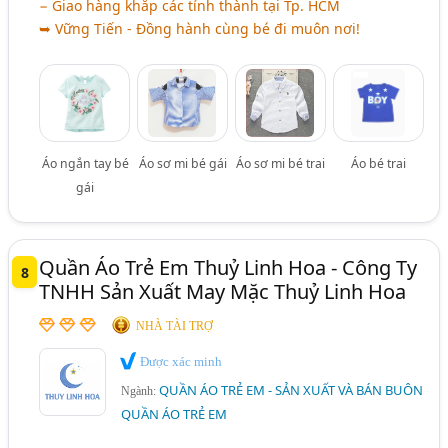
− Giao hàng khắp các tỉnh thành tại Tp. HCM
➥ Vững Tiến - Đồng hành cùng bé đi muôn nơi!
Áo ngắn tay bé
Áo sơ mi bé gái
Áo sơ mi bé trai
Áo bé trai
gái
Quần Áo Trẻ Em Thuỷ Linh Hoa - Công Ty
8
TNHH Sản Xuất May Mặc Thuỷ Linh Hoa
NHÀ TÀI TRỢ
Được xác minh
QUẦN ÁO TRẺ EM - SẢN XUẤT VÀ BÁN BUÔN
Ngành:
QUẦN ÁO TRẺ EM