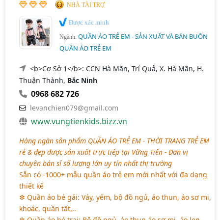
NHÀ TÀI TRỢ
Được xác minh
QUẦN ÁO TRẺ EM - SẢN XUẤT VÀ BÁN BUÔN
Ngành:
QUẦN ÁO TRẺ EM
<b>Cơ Sở 1</b>: CCN Hà Mãn, Trí Quả, X. Hà Mãn, H.
Thuận Thành,
Bắc Ninh
0968 682 726
levanchien079@gmail.com
www.vungtienkids.bizz.vn
Hàng ngàn sản phẩm
QUẦN ÁO TRẺ EM - THỜI TRANG TRẺ EM
rẻ & đẹp được sản xuất trực tiếp tại Vững Tiến - Đơn vị
chuyên bán sỉ số lượng lớn uy tín nhất thị trường
Sẵn có -1000+ mẫu quần áo trẻ em mới nhất với đa dạng
thiết kế
✼ Quần áo bé gái: Váy, yếm, bộ đồ ngủ, áo thun, áo sơ mi,
khoác, quần tất,..
✼ Quần áo bé trai: Bộ đồ ngủ, áo thun áo sơ mi, áo len,