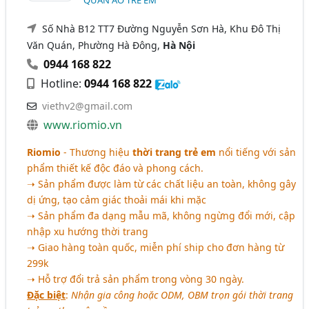
QUẦN ÁO TRẺ EM
Số Nhà B12 TT7 Đường Nguyễn Sơn Hà, Khu Đô Thị
Văn Quán, Phường Hà Đông,
Hà Nội
0944 168 822
Hotline:
0944 168 822
viethv2@gmail.com
www.riomio.vn
Riomio
- Thương hiệu
thời trang trẻ em
nổi tiếng với sản
phẩm thiết kế độc đáo và phong cách.
➝ Sản phẩm được làm từ các chất liệu an toàn, không gây
dị ứng, tạo cảm giác thoải mái khi mặc
➝ Sản phẩm đa dạng mẫu mã, không ngừng đổi mới, cập
nhập xu hướng thời trang
➝ Giao hàng toàn quốc, miễn phí ship cho đơn hàng từ
299k
➝ Hỗ trợ đổi trả sản phẩm trong vòng 30 ngày.
Đặc biệt
:
Nhận gia công hoặc ODM, OBM trọn gói thời trang