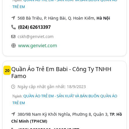
TRẺ EM
56B Bà Triệu, P. Hàng Bài, Q. Hoàn Kiếm,
Hà Nội
(024) 62613397
cskh@genviet.com
www.genviet.com
Quần Áo Trẻ Em Babi - Công Ty TNHH
20
Famo
Ngày cập nhật gần nhất: 18/9/2023
QUẦN ÁO TRẺ EM - SẢN XUẤT VÀ BÁN BUÔN QUẦN ÁO
Ngành:
TRẺ EM
380/9B Nam Kỳ Khởi Nghĩa, Phường 8, Quận 3,
TP. Hồ
Chí Minh (TPHCM)