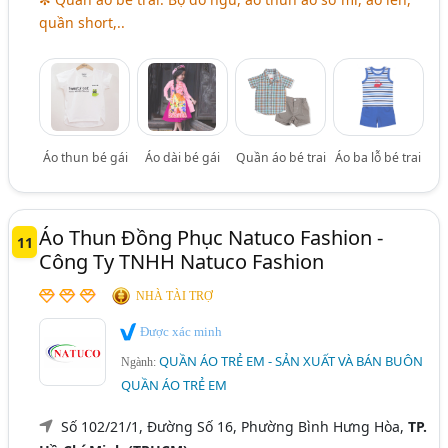
quần short,..
Áo thun bé gái
Áo dài bé gái
Quần áo bé trai
Áo ba lỗ bé trai
Áo Thun Đồng Phục Natuco Fashion -
11
Công Ty TNHH Natuco Fashion
NHÀ TÀI TRỢ
Được xác minh
QUẦN ÁO TRẺ EM - SẢN XUẤT VÀ BÁN BUÔN
Ngành:
QUẦN ÁO TRẺ EM
Số 102/21/1, Đường Số 16, Phường Bình Hưng Hòa,
TP.