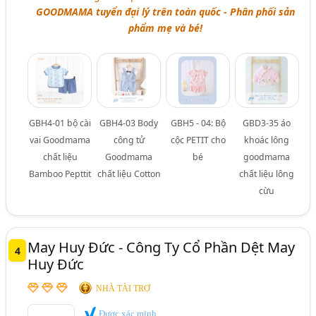
GOODMAMA tuyển đại lý trên toàn quốc - Phân phối sản
phẩm mẹ và bé!
GBH4-01 bộ cài
GBH4-03 Body
GBH5 - 04: Bộ
GBD3-35 áo
vai Goodmama
công tử
cộc PETIT cho
khoác lông
chất liệu
Goodmama
bé
goodmama
Bamboo Pepttit
chất liệu Cotton
chất liệu lông
cừu
May Huy Đức - Công Ty Cổ Phần Dệt May
4
Huy Đức
NHÀ TÀI TRỢ
Được xác minh