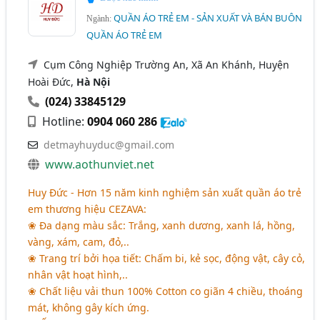
QUẦN ÁO TRẺ EM - SẢN XUẤT VÀ BÁN BUÔN
Ngành:
QUẦN ÁO TRẺ EM
Cụm Công Nghiệp Trường An, Xã An Khánh, Huyện
Hoài Đức,
Hà Nội
(024) 33845129
Hotline:
0904 060 286
detmayhuyduc@gmail.com
www.aothunviet.net
Huy Đức - Hơn 15 năm kinh nghiệm sản xuất quần áo trẻ
em thương hiệu CEZAVA:
❀ Đa dạng màu sắc: Trắng, xanh dương, xanh lá, hồng,
vàng, xám, cam, đỏ,..
❀ Trang trí bởi họa tiết: Chấm bi, kẻ sọc, động vật, cây cỏ,
nhân vật hoạt hình,..
❀ Chất liệu vải thun 100% Cotton co giãn 4 chiều, thoáng
mát, không gây kích ứng.