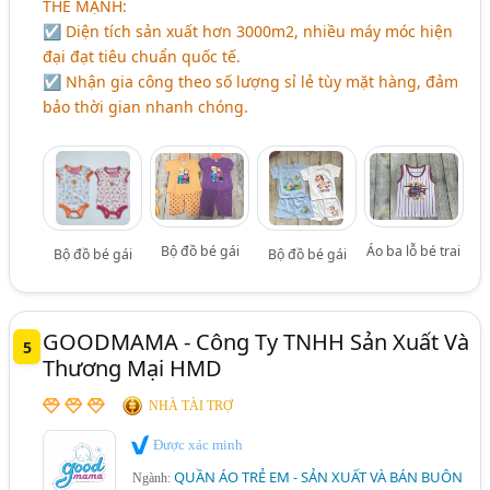
THẾ MẠNH:
☑ Diện tích sản xuất hơn 3000m2, nhiều máy móc hiện
đại đạt tiêu chuẩn quốc tế.
☑ Nhận gia công theo số lượng sỉ lẻ tùy mặt hàng, đảm
bảo thời gian nhanh chóng.
Bộ đồ bé gái
Áo ba lỗ bé trai
Bộ đồ bé gái
Bộ đồ bé gái
GOODMAMA - Công Ty TNHH Sản Xuất Và
5
Thương Mại HMD
NHÀ TÀI TRỢ
Được xác minh
QUẦN ÁO TRẺ EM - SẢN XUẤT VÀ BÁN BUÔN
Ngành: