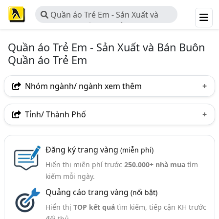
Quần áo Trẻ Em - Sản Xuất và
Bán Buôn Quần áo Trẻ Em
Quần áo Trẻ Em - Sản Xuất và Bán Buôn
Quần áo Trẻ Em
Nhóm ngành/ ngành xem thêm
Ngành nghề
Tỉnh/ Thành Phố
Quần Áo Trẻ Em - Sản Xuất Và Bán Buôn Quần Áo Trẻ
Hà Nội
TP. Hồ Chí Minh (TPHCM)
Đồng Nai
Em
(308)
Đăng ký trang vàng
(miễn phí)
Bình Dương
Lâm Đồng
Tp. Đà Nẵng
Ngành xem thêm
Hiển thị miễn phí trước
250.000+ nhà mua
tìm
TP. Hải Phòng
Bà Rịa-Vũng Tàu
Bắc Ninh
kiếm mỗi ngày.
May Mặc - Các Công Ty May Mặc (1974)
Quảng cáo trang vàng
(nổi bật)
Nam Định
Phú Yên
Quảng Trị
TP. Cần Thơ
Đồ Dùng Trẻ Em Và Sơ Sinh (196)
Hiển thị
TOP kết quả
tìm kiếm, tiếp cận KH trước
Bình Định
Hải Dương
Kiên Giang
Long An
đối thủ.