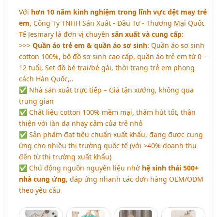
Với
hơn 10 năm kinh nghiệm trong lĩnh vực dệt may trẻ
em
, Công Ty TNHH Sản Xuất - Đầu Tư - Thương Mại Quốc
Tế Jesmary là đơn vị chuyên
sản xuất và cung cấp
:
>>>
Quần áo trẻ em & quần áo sơ sinh
: Quần áo sơ sinh
cotton 100%, bộ đồ sơ sinh cao cấp, quần áo trẻ em từ 0 –
12 tuổi, Set đồ bé trai/bé gái, thời trang trẻ em phong
cách Hàn Quốc,..
✅ Nhà sản xuất trực tiếp – Giá tận xưởng, không qua
trung gian
✅ Chất liệu cotton 100% mềm mại, thấm hút tốt, thân
thiện với làn da nhạy cảm của trẻ nhỏ
✅ Sản phẩm đạt tiêu chuẩn xuất khẩu, đang được cung
ứng cho nhiều thị trường quốc tế (với >40% doanh thu
đến từ thị trường xuất khẩu)
✅ Chủ động nguồn nguyên liệu nhờ
hệ sinh thái 500+
nhà cung ứng
, đáp ứng nhanh các đơn hàng OEM/ODM
theo yêu cầu