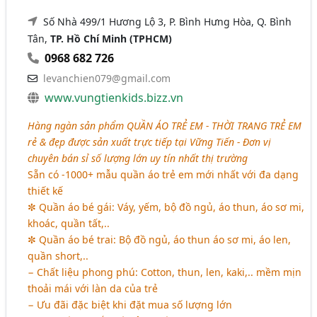
Số Nhà 499/1 Hương Lộ 3, P. Bình Hưng Hòa, Q. Bình
Tân,
TP. Hồ Chí Minh (TPHCM)
0968 682 726
levanchien079@gmail.com
www.vungtienkids.bizz.vn
Hàng ngàn sản phẩm
QUẦN ÁO TRẺ EM - THỜI TRANG TRẺ EM
rẻ & đẹp được sản xuất trực tiếp tại Vững Tiến - Đơn vị
chuyên bán sỉ số lượng lớn uy tín nhất thị trường
Sẵn có -1000+ mẫu quần áo trẻ em mới nhất với đa dạng
thiết kế
✼ Quần áo bé gái: Váy, yếm, bộ đồ ngủ, áo thun, áo sơ mi,
khoác, quần tất,..
✼ Quần áo bé trai: Bộ đồ ngủ, áo thun áo sơ mi, áo len,
quần short,..
− Chất liệu phong phú: Cotton, thun, len, kaki,.. mềm mịn
thoải mái với làn da của trẻ
− Ưu đãi đặc biệt khi đặt mua số lượng lớn