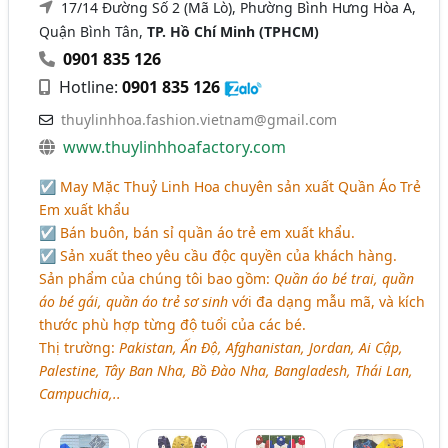
17/14 Đường Số 2 (Mã Lò), Phường Bình Hưng Hòa A,
Quận Bình Tân,
TP. Hồ Chí Minh (TPHCM)
0901 835 126
Hotline:
0901 835 126
thuylinhhoa.fashion.vietnam@gmail.com
www.thuylinhhoafactory.com
☑ May Mặc Thuỷ Linh Hoa chuyên sản xuất Quần Áo Trẻ
Em xuất khẩu
☑ Bán buôn, bán sỉ quần áo trẻ em xuất khẩu.
☑ Sản xuất theo yêu cầu độc quyền của khách hàng.
Sản phẩm của chúng tôi bao gồm:
Quần áo bé trai, quần
áo bé gái, quần áo trẻ sơ sinh
với đa dạng mẫu mã, và kích
thước phù hợp từng độ tuổi của các bé.
Thị trường:
Pakistan, Ấn Độ, Afghanistan, Jordan, Ai Cập,
Palestine, Tây Ban Nha, Bồ Đào Nha, Bangladesh, Thái Lan,
Campuchia,..