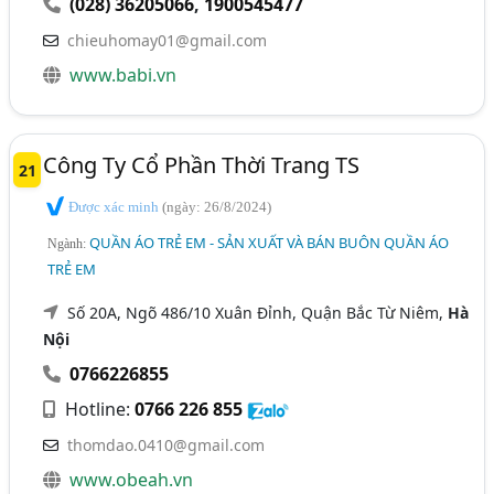
(028) 36205066
,
1900545477
chieuhomay01@gmail.com
www.babi.vn
Công Ty Cổ Phần Thời Trang TS
21
Được xác minh
(ngày: 26/8/2024)
QUẦN ÁO TRẺ EM - SẢN XUẤT VÀ BÁN BUÔN QUẦN ÁO
Ngành:
TRẺ EM
Số 20A, Ngõ 486/10 Xuân Đỉnh, Quận Bắc Từ Niêm,
Hà
Nội
0766226855
Hotline:
0766 226 855
thomdao.0410@gmail.com
www.obeah.vn