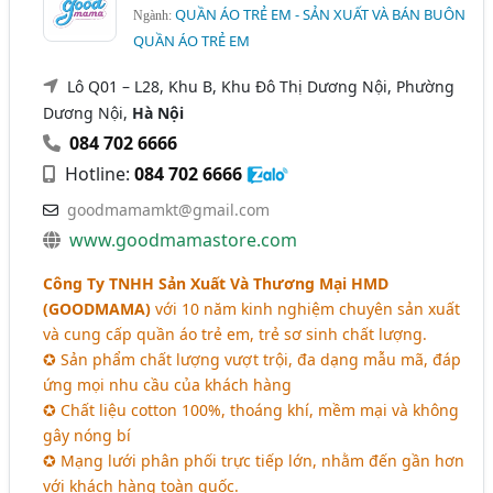
QUẦN ÁO TRẺ EM - SẢN XUẤT VÀ BÁN BUÔN
Ngành:
QUẦN ÁO TRẺ EM
Lô Q01 – L28, Khu B, Khu Đô Thị Dương Nội, Phường
Dương Nội,
Hà Nội
084 702 6666
Hotline:
084 702 6666
goodmamamkt@gmail.com
www.goodmamastore.com
Công Ty TNHH Sản Xuất Và Thương Mại HMD
(GOODMAMA)
với 10 năm kinh nghiệm chuyên sản xuất
và cung cấp quần áo trẻ em, trẻ sơ sinh chất lượng.
✪ Sản phẩm chất lượng vượt trội, đa dạng mẫu mã, đáp
ứng mọi nhu cầu của khách hàng
✪ Chất liệu cotton 100%, thoáng khí, mềm mại và không
gây nóng bí
✪ Mạng lưới phân phối trực tiếp lớn, nhằm đến gần hơn
với khách hàng toàn quốc.