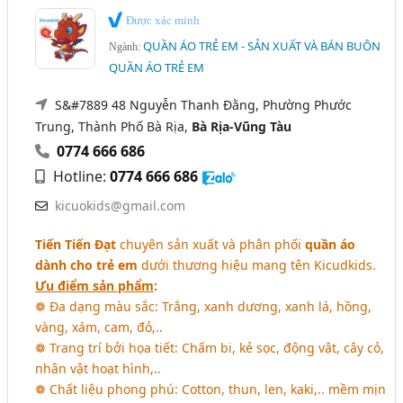
Được xác minh
QUẦN ÁO TRẺ EM - SẢN XUẤT VÀ BÁN BUÔN
Ngành:
QUẦN ÁO TRẺ EM
S&#7889 48 Nguyễn Thanh Đằng, Phường Phước
Trung, Thành Phố Bà Rịa,
Bà Rịa-Vũng Tàu
0774 666 686
Hotline:
0774 666 686
kicuokids@gmail.com
Tiến Tiến Đạt
chuyên sản xuất và phân phối
quần áo
dành cho trẻ em
dưới thương hiệu mang tên Kicudkids.
Ưu điểm sản phẩm
:
❁ Đa dạng màu sắc: Trắng, xanh dương, xanh lá, hồng,
vàng, xám, cam, đỏ,..
❁ Trang trí bởi họa tiết: Chấm bi, kẻ sọc, động vật, cây cỏ,
nhân vật hoạt hình,..
❁ Chất liệu phong phú: Cotton, thun, len, kaki,.. mềm mịn