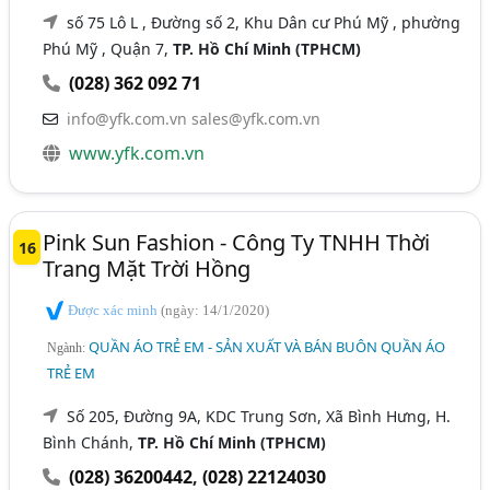
số 75 Lô L , Đường số 2, Khu Dân cư Phú Mỹ , phường
Phú Mỹ , Quận 7,
TP. Hồ Chí Minh (TPHCM)
(028) 362 092 71
info@yfk.com.vn sales@yfk.com.vn
www.yfk.com.vn
Pink Sun Fashion - Công Ty TNHH Thời
16
Trang Mặt Trời Hồng
Được xác minh
(ngày: 14/1/2020)
QUẦN ÁO TRẺ EM - SẢN XUẤT VÀ BÁN BUÔN QUẦN ÁO
Ngành:
TRẺ EM
Số 205, Đường 9A, KDC Trung Sơn, Xã Bình Hưng, H.
Bình Chánh,
TP. Hồ Chí Minh (TPHCM)
(028) 36200442
,
(028) 22124030