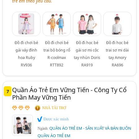
trẻ em theo yêu cầu.
Đồ đi chơi bé
Đồ đi chơi bé
Đồ đi học bé
Đồ đi học bé
gái váy đính
trai bộ bóng rổ
gái sơ mi cộc
trai sơ mi dài
hoa Ruby
R-coolmax
tay nhún Doris
tay Amory
RV936
RTT892
RA919
RA696
Quần Áo Trẻ Em Vững Tiến - Công Ty Cổ
7
Phần May Vững Tiến
NHÀ TÀI TRỢ
Được xác minh
QUẦN ÁO TRẺ EM - SẢN XUẤT VÀ BÁN BUÔN
Ngành:
QUẦN ÁO TRẺ EM