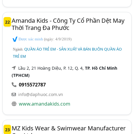
Amanda Kids - Công Ty Cổ Phần Dệt May
22
Thời Trang Đa Phước
Được xác minh
(ngày: 4/9/2019)
QUẦN ÁO TRẺ EM - SẢN XUẤT VÀ BÁN BUÔN QUẦN ÁO
Ngành:
TRẺ EM
Lầu 2, 21 Hoàng Diệu, P. 12, Q. 4,
TP. Hồ Chí Minh
(TPHCM)
0915572787
info@daphuoc.com.vn
www.amandakids.com
MZ Kids Wear & Swimwear Manufacturer
23