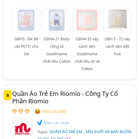
GBH5 - 04: Bé
GBH4-21 Body
GBH4-35 váy
GBH 5 - 72 váy
céc PETIT cho
công tử
cánh tiên
cánh tiên dệt
bé
Goodmama
Goodmama
hoa
chất liệu Cotton
chất liệu tơ và
Cotton
Quần Áo Trẻ Em Riomio - Công Ty Cổ
6
Phần Riomio
NHÀ TÀI TRỢ
Được xác minh
QUẦN ÁO TRẺ EM - SẢN XUẤT VÀ BÁN BUÔN
Ngành: