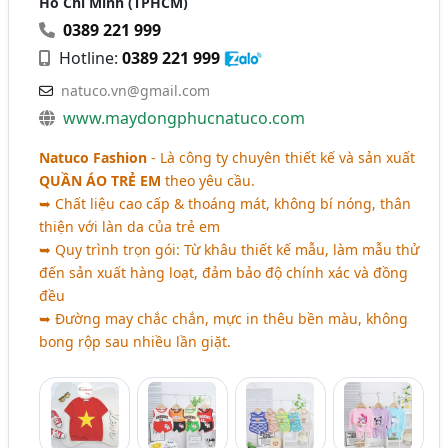
Hồ Chí Minh (TPHCM)
0389 221 999
Hotline:
0389 221 999
natuco.vn@gmail.com
www.maydongphucnatuco.com
Natuco Fashion
- Là công ty chuyên thiết kế và sản xuất
QUẦN ÁO TRẺ EM
theo yêu cầu.
➥ Chất liệu cao cấp & thoáng mát, không bí nóng, thân
thiện với làn da của trẻ em
➥ Quy trình trọn gói: Từ khâu thiết kế mẫu, làm mẫu thử
đến sản xuất hàng loạt, đảm bảo độ chính xác và đồng
đều
➥ Đường may chắc chắn, mực in thêu bền màu, không
bong rộp sau nhiều lần giặt.