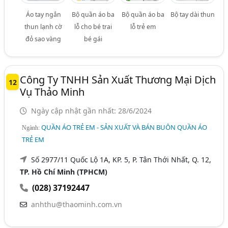
Áo tay ngắn
Bộ quần áo ba
Bộ quần áo ba
Bộ tay dài thun
thun lạnh cờ
lỗ cho bé trai
lỗ trẻ em
đỏ sao vàng
bé gái
Công Ty TNHH Sản Xuất Thương Mại Dịch
12
Vụ Thảo Minh
Ngày cập nhật gần nhất: 28/6/2024
QUẦN ÁO TRẺ EM - SẢN XUẤT VÀ BÁN BUÔN QUẦN ÁO
Ngành:
TRẺ EM
Số 2977/11 Quốc Lộ 1A, KP. 5, P. Tân Thới Nhất, Q. 12,
TP. Hồ Chí Minh (TPHCM)
(028) 37192447
anhthu@thaominh.com.vn