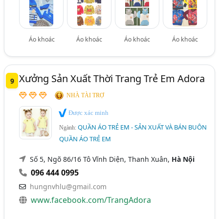
Áo khoác
Áo khoác
Áo khoác
Áo khoác
Xưởng Sản Xuất Thời Trang Trẻ Em Adora
9
NHÀ TÀI TRỢ
Được xác minh
QUẦN ÁO TRẺ EM - SẢN XUẤT VÀ BÁN BUÔN
Ngành:
QUẦN ÁO TRẺ EM
Số 5, Ngõ 86/16 Tô Vĩnh Diện, Thanh Xuân,
Hà Nội
096 444 0995
hungnvhlu@gmail.com
www.facebook.com/TrangAdora