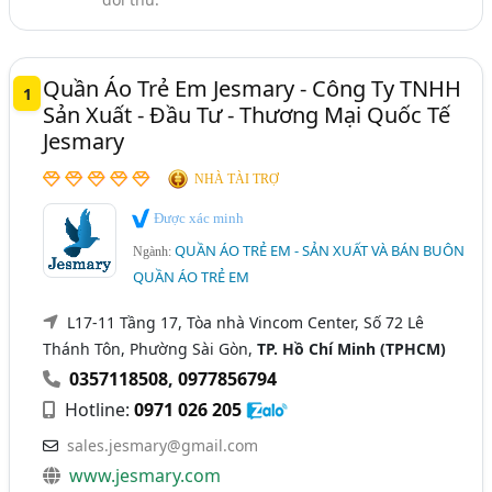
Tây Ninh
Quần Áo Trẻ Em Jesmary - Công Ty TNHH
1
Sản Xuất - Đầu Tư - Thương Mại Quốc Tế
Jesmary
NHÀ TÀI TRỢ
Được xác minh
QUẦN ÁO TRẺ EM - SẢN XUẤT VÀ BÁN BUÔN
Ngành:
QUẦN ÁO TRẺ EM
L17-11 Tầng 17, Tòa nhà Vincom Center, Số 72 Lê
Thánh Tôn, Phường Sài Gòn,
TP. Hồ Chí Minh (TPHCM)
0357118508
,
0977856794
Hotline:
0971 026 205
sales.jesmary@gmail.com
www.jesmary.com