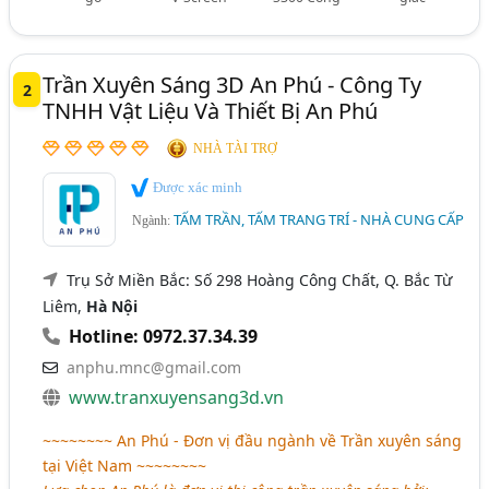
Trần Xuyên Sáng 3D An Phú - Công Ty
2
TNHH Vật Liệu Và Thiết Bị An Phú
NHÀ TÀI TRỢ
Được xác minh
TẤM TRẦN, TẤM TRANG TRÍ - NHÀ CUNG CẤP
Ngành:
Trụ Sở Miền Bắc: Số 298 Hoàng Công Chất, Q. Bắc Từ
Liêm,
Hà Nội
Hotline: 0972.37.34.39
anphu.mnc@gmail.com
www.tranxuyensang3d.vn
~~~~~~~~ An Phú - Đơn vị đầu ngành về Trần xuyên sáng
tại Việt Nam ~~~~~~~~