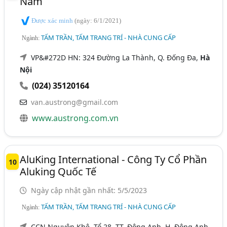
Nam
Được xác minh
(ngày: 6/1/2021)
TẤM TRẦN, TẤM TRANG TRÍ - NHÀ CUNG CẤP
Ngành:
VP&#272D HN: 324 Đường La Thành, Q. Đống Đa,
Hà
Nội
(024) 35120164
van.austrong@gmail.com
www.austrong.com.vn
AluKing International - Công Ty Cổ Phần
10
Aluking Quốc Tế
Ngày cập nhật gần nhất: 5/5/2023
TẤM TRẦN, TẤM TRANG TRÍ - NHÀ CUNG CẤP
Ngành:
CCN Nguyên Khê, Tổ 28, TT. Đông Anh, H. Đông Anh,