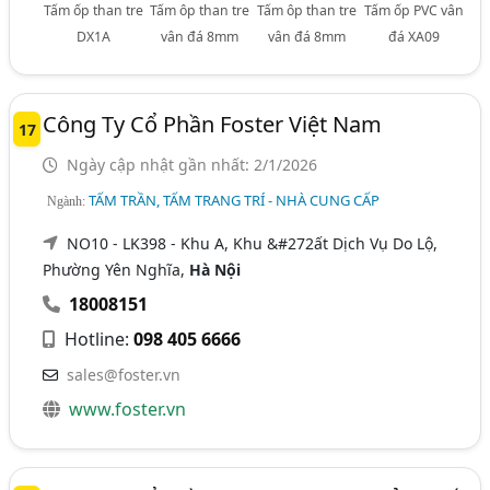
Tấm ốp than tre
Tấm ôp than tre
Tấm ôp than tre
Tấm ốp PVC vân
DX1A
vân đá 8mm
vân đá 8mm
đá XA09
Công Ty Cổ Phần Foster Việt Nam
17
Ngày cập nhật gần nhất: 2/1/2026
TẤM TRẦN, TẤM TRANG TRÍ - NHÀ CUNG CẤP
Ngành:
NO10 - LK398 - Khu A, Khu &#272ất Dịch Vụ Do Lộ,
Phường Yên Nghĩa,
Hà Nội
18008151
Hotline:
098 405 6666
sales@foster.vn
www.foster.vn