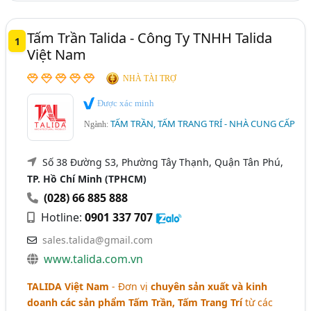
Xuất Và Thương Mại (105)
Tấm Ốp Than Tre, Lam Sóng Than Tre (35)
Tấm Trần Talida - Công Ty TNHH Talida
1
Việt Nam
NHÀ TÀI TRỢ
Được xác minh
TẤM TRẦN, TẤM TRANG TRÍ - NHÀ CUNG CẤP
Ngành:
Số 38 Đường S3, Phường Tây Thạnh, Quận Tân Phú,
TP. Hồ Chí Minh (TPHCM)
(028) 66 885 888
Hotline:
0901 337 707
sales.talida@gmail.com
www.talida.com.vn
TALIDA Việt Nam
- Đơn vị
chuyên sản xuất và kinh
doanh các sản phẩm Tấm Trần, Tấm Trang Trí
từ các