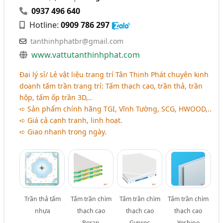
0937 496 640
Hotline:
0909 786 297
tanthinhphatbr@gmail.com
www.vattutanthinhphat.com
Đại lý sỉ/ Lẻ vật liệu trang trí Tân Thịnh Phát chuyên kinh
doanh tấm trần trang trí: Tấm thạch cao, trần thả, trần
hộp, tấm ốp trần 3D,..
➪ Sản phẩm chính hãng TGI, Vĩnh Tường, SCG, HWOOD,..
➪ Giá cả cạnh tranh, linh hoạt.
➪ Giao nhanh trong ngày.
Trần thả tấm
Tấm trần chìm
Tấm trần chìm
Tấm trần chìm
nhựa
thạch cao
thạch cao
thạch cao
Boran
Gyproc
Yoshino