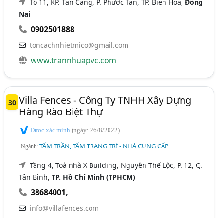
Tổ 11, KP. Tân Cang, P. Phước Tân, TP. Biên Hòa,
Đồng
Nai
0902501888
toncachnhietmico@gmail.com
www.trannhuapvc.com
Villa Fences - Công Ty TNHH Xây Dựng
30
Hàng Rào Biệt Thự
Được xác minh
(ngày: 26/8/2022)
TẤM TRẦN, TẤM TRANG TRÍ - NHÀ CUNG CẤP
Ngành:
Tầng 4, Toà nhà X Building, Nguyễn Thế Lộc, P. 12, Q.
Tân Bình,
TP. Hồ Chí Minh (TPHCM)
38684001
,
info@villafences.com