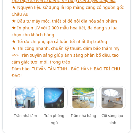
Lựa chọn An Phú là đơn vị thi công trần xuyên sáng bởi
:
★ Nguyên liệu sử dụng là lớp màng căng có nguồn gốc
Châu Âu
★ Đầu tư máy móc, thiết bị để nội địa hóa sản phẩm
★ In phun UV với 2.000 mẫu họa tiết, đa dạng sự lựa
chọn cho khách hàng
★ Tối ưu chi phí, giá cả luôn tốt nhất thị trường
★ Thi công nhanh, chuẩn kỹ thuật, đảm bảo thẩm mỹ
=>> Trần xuyên sáng giúp ánh sáng phân bố đều, tạo
cảm giác tươi mới, trong trẻo
Đảm bảo
:
TƯ VẤN TẬN TÌNH - BẢO HÀNH BẢO TRÌ CHU
ĐÁO
!
Trần nhà tắm
Trần phòng
Trần nhà hàng
Cột sáng tạo
ngủ
hình