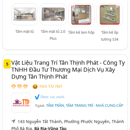
Tấm mặt tủ
Tấm mặt tủ 2.0
Tấm kệ lam hộp
Tấm kệ ốp
Plus
tường S34
Vật Liệu Trang Trí Tân Thịnh Phát - Công Ty
5
TNHH Đầu Tư Thương Mại Dịch Vụ Xây
Dựng Tân Thịnh Phát
NHÀ TÀI TRỢ
Được xác minh
TẤM TRẦN, TẤM TRANG TRÍ - NHÀ CUNG CẤP
Ngành:
143 Nguyễn Tất Thành, Phường Phước Nguyên, Thành
Phố Bà Rịa,
Bà Rịa-Vũng Tàu