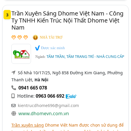
Trần Xuyên Sáng Dhome Việt Nam - Công
3
Ty TNHH Kiến Trúc Nội Thất Dhome Việt
Nam
NHÀ TÀI TRỢ
Được xác minh
TẤM TRẦN, TẤM TRANG TRÍ - NHÀ CUNG CẤP
Ngành:
Số Nhà 10/17/25, Ngõ 858 Đường Kim Giang, Phường
Thanh Liệt,
Hà Nội
0941 665 078
Hotline:
0963 066 692
kientrucdhome696@gmail.com
www.dhomevn.com.vn
Trần xuyên sáng
Dhome Việt Nam được chọn sử dụng để