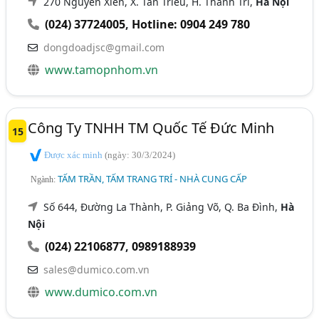
270 Nguyễn Xiển, X. Tân Triều, H. Thanh Trì,
Hà Nội
(024) 37724005
,
Hotline: 0904 249 780
dongdoadjsc@gmail.com
www.tamopnhom.vn
Công Ty TNHH TM Quốc Tế Đức Minh
15
Được xác minh
(ngày: 30/3/2024)
TẤM TRẦN, TẤM TRANG TRÍ - NHÀ CUNG CẤP
Ngành:
Số 644, Đường La Thành, P. Giảng Võ, Q. Ba Đình,
Hà
Nội
(024) 22106877
,
0989188939
sales@dumico.com.vn
www.dumico.com.vn