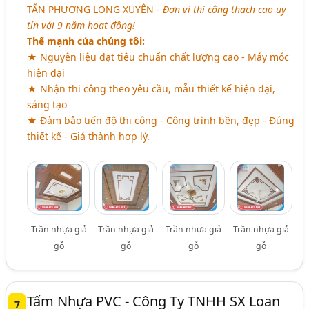
TẤN PHƯƠNG LONG XUYÊN
-
Đơn vị thi công thạch cao uy
tín với 9 năm hoạt động!
Thế mạnh của chúng tôi
:
★ Nguyên liệu đạt tiêu chuẩn chất lượng cao - Máy móc
hiện đại
★ Nhận thi công theo yêu cầu, mẫu thiết kế hiện đại,
sáng tạo
★ Đảm bảo tiến độ thi công - Công trình bền, đẹp - Đúng
thiết kế - Giá thành hợp lý.
Trần nhựa giả
Trần nhựa giả
Trần nhựa giả
Trần nhựa giả
gỗ
gỗ
gỗ
gỗ
Tấm Nhựa PVC - Công Ty TNHH SX Loan
7