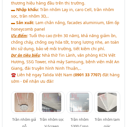
thương hiệu hàng đầu trên thị trường.
▬
Nhập khẩu:
Trần nhôm Lay in, caro Cell, trần nhôm
sọc, trần nhôm 3D,..
▬
Sản xuất:
Lam chắn nắng, facades aluminium, tấm ốp
honeycomb panel
Ưu điểm
:
Tuổi thọ cao (trên 30 năm), khả năng giảm ồn,
chống cháy, chống oxy hóa tốt, trọng lượng nhẹ, an toàn
khi sử dụng, bảo vệ môi trường, tiết kiệm chi phí.
Dự án tiêu biểu
:
Nhà thờ Tin Lành, văn phòng KCN Việt
Hương, SSG Tower, nhà máy Samsung, bệnh viện mắt An
Giang, đài truyền hình Ninh Thuận,..
☎ Liên hệ ngay Talida Việt Nam
(0901 33 7707)
đặt hàng
sớm - Để nhận ưu đãi!
Trần nhôm giả
Trần nhôm sọc
Trần nhôm
Trần nhôm tam
gỗ
V-Screen
S300 Cong
giác