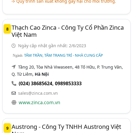
➩ Quy trình sản xuất không gây hại cho môi trường.
Thạch Cao Zinca - Công Ty Cổ Phần Zinca
8
Việt Nam
Ngày cập nhật gần nhất: 2/6/2023
TẤM TRẦN, TẤM TRANG TRÍ - NHÀ CUNG CẤP
Ngành:
Tầng 20, Tòa Nhà Viwaseen, 48 Tố Hữu, P. Trung Văn,
Q. Từ Liêm,
Hà Nội
(024) 38685624
,
0989853333
sales@zinca.com.vn
www.zinca.com.vn
Austrong - Công Ty TNHH Austrong Việt
9