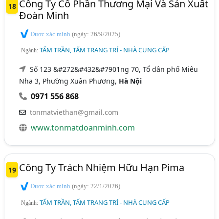
Công Ty Cổ Phần Thương Mại Và Sản Xuất
18
Đoàn Minh
Được xác minh
(ngày: 26/9/2025)
TẤM TRẦN, TẤM TRANG TRÍ - NHÀ CUNG CẤP
Ngành:
Số 123 &#272&#432&#7901ng 70, Tổ dân phố Miêu
Nha 3, Phường Xuân Phương,
Hà Nội
0971 556 868
tonmatviethan@gmail.com
www.tonmatdoanminh.com
Công Ty Trách Nhiệm Hữu Hạn Pima
19
Được xác minh
(ngày: 22/1/2026)
TẤM TRẦN, TẤM TRANG TRÍ - NHÀ CUNG CẤP
Ngành: