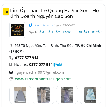
Tấm Ốp Than Tre Quang Hà Sài Gòn - Hộ
16
Kinh Doanh Nguyễn Cao Sơn
Được xác minh
(ngày: 19/5/2026)
TẤM TRẦN, TẤM TRANG TRÍ - NHÀ CUNG CẤP
Ngành:
563 Tô Ngọc Vân, Tam Bình, Thủ Đức,
TP. Hồ Chí Minh
(TPHCM)
0377 577 914
Hotline:
0377 577 914
nguyencaoha1997@gmail.com
www.tamopthantresaigon.com