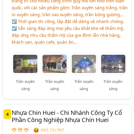
trang trí cho nhiều công trình quy mô lớn nhỏ trên toàn
quốc, với các sản phẩm gồm: Trần xuyên sáng trắng, trần
in xuyên sáng, trần sao xuyên sáng, trần bóng gương,..
☑ Thời gian thi công, lắp đặt dễ dàng và nhanh chóng.
☑ Sẵn sàng đáp ứng mọi yêu cầu khắt khe về thẩm mỹ,
đáp ứng nhu cầu thẩm mỹ của gia đình lẫn nhà hàng,
khách sạn, quán cafe, quán ăn,..
Trần xuyên
Trần xuyên
Trần xuyên
Trần xuyên
sáng
sáng
sáng
sáng
Nhựa Chin Huei - Chi Nhánh Công Ty Cổ
4
Phần Công Nghiệp Nhựa Chin Huei
NHÀ TÀI TRỢ