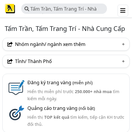
Tấm Trần, Tấm Trang Trí - Nhà
Cung Cấp
Tấm Trần, Tấm Trang Trí - Nhà Cung Cấp
Nhóm ngành/ ngành xem thêm
Ngành nghề
Tỉnh/ Thành Phố
Tấm Trần, Tấm Trang Trí - Nhà Cung Cấp
(109)
Hà Nội
TP. Hồ Chí Minh (TPHCM)
Đồng Nai
Nhóm ngành nghề
Đăng ký trang vàng
(miễn phí)
Bình Dương
Tp. Đà Nẵng
TP. Hải Phòng
Hiển thị miễn phí trước
250.000+ nhà mua
tìm
Trần Nhôm - Cung Cấp Và Thi Công (38)
Đồng Tháp
An Giang
Bà Rịa-Vũng Tàu
kiếm mỗi ngày.
Ngành xem thêm
Quảng cáo trang vàng
(nổi bật)
Bình Phước
Nghệ An
Thái Nguyên
Vật Liệu Trang Trí Nội Thất (1325)
Hiển thị
TOP kết quả
tìm kiếm, tiếp cận KH trước
Hà Nam
Long An
Tiền Giang
đối thủ.
Tấm Nhựa Ốp Tường, Lam Sóng Nhựa Ốp Tường - Sản