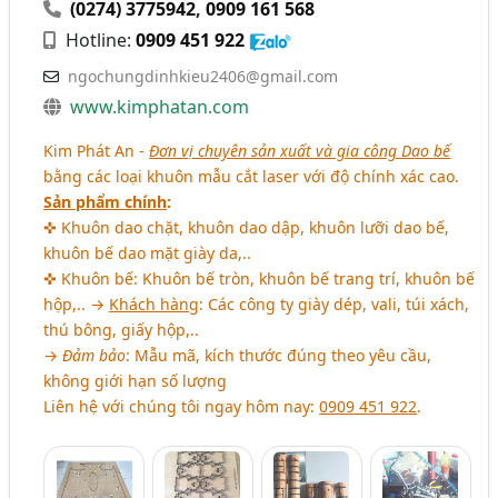
(0274) 3775942
,
0909 161 568
Hotline:
0909 451 922
ngochungdinhkieu2406@gmail.com
www.kimphatan.com
Kim Phát An -
Đơn vị chuyên sản xuất và gia công Dao bế
bằng các loại khuôn mẫu cắt laser với độ chính xác cao.
Sản phẩm chính
:
✜ Khuôn dao chặt, khuôn dao dập, khuôn lưỡi dao bế,
khuôn bế dao mặt giày da,..
✜ Khuôn bế: Khuôn bế tròn, khuôn bế trang trí, khuôn bế
hộp,.. →
Khách hàng
: Các công ty giày dép, vali, túi xách,
thú bông, giấy hộp,..
→
Đảm bảo
: Mẫu mã, kích thước đúng theo yêu cầu,
không giới hạn số lượng
Liên hệ với chúng tôi ngay hôm nay:
0909 451 922
.