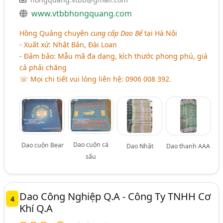
www.vtbbhongquang.com
Hồng Quảng chuyên
cung cấp Dao Bế
tại Hà Nội
- Xuất xứ: Nhật Bản, Đài Loan
- Đảm bảo: Mẫu mã đa dạng, kích thước phong phú, giá
cả phải chăng
☏ Mọi chi tiết vui lòng liên hệ: 0906 008 392.
Dao cuộn cá
Dao cuộn Bear
Dao Nhật
Dao thanh AAA
sấu
Dao Công Nghiệp Q.A - Công Ty TNHH Cơ
4
Khí Q.A