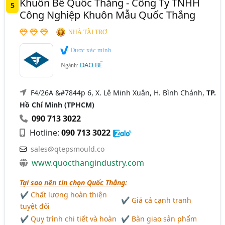
Khuôn Bế Quốc Thắng - Công Ty TNHH
5
Công Nghiệp Khuôn Mẫu Quốc Thắng
NHÀ TÀI TRỢ
Được xác minh
DAO BẾ
Ngành:
F4/26A &#7844p 6, X. Lê Minh Xuân, H. Bình Chánh,
TP.
Hồ Chí Minh (TPHCM)
090 713 3022
Hotline:
090 713 3022
sales@qtepsmould.co
www.quocthangindustry.com
Tại sao nên tin chọn Quốc Thắng
:
✔ Chất lượng hoàn thiện
✔ Giá cả cạnh tranh
tuyệt đối
✔ Quy trình chi tiết và hoàn
✔ Bàn giao sản phẩm