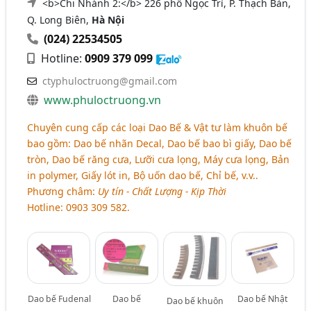
<b>Chi Nhánh 2:</b> 226 phố Ngọc Trì, P. Thạch Bàn,
Q. Long Biên,
Hà Nội
(024) 22534505
Hotline:
0909 379 099
ctyphuloctruong@gmail.com
www.phuloctruong.vn
Chuyên cung cấp các loại Dao Bế & Vật tư làm khuôn bế
bao gồm: Dao bế nhãn Decal, Dao bế bao bì giấy, Dao bế
tròn, Dao bế răng cưa, Lưỡi cưa lọng, Máy cưa lọng, Bản
in polymer, Giấy lót in, Bộ uốn dao bế, Chỉ bế, v.v..
Phương châm:
Uy tín - Chất Lượng - Kịp Thời
Hotline: 0903 309 582.
Dao bế Fudenal
Dao bế
Dao bế Nhật
Dao bế khuôn