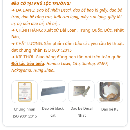
ĐỀU CÓ TẠI PHÚ LỘC TRƯỜNG!
➜ ĐA DẠNG:
Dao bế nhãn Decal, dao bế bao bì giấy, dao bế
tròn, dao bế răng cưa, lưỡi cưa lọng, máy cưa lọng, giấy lót
in, bộ uốn dao bế, chỉ bế,..
➜ CHÍNH HÃNG: Xuất xứ Đài Loan, Trung Quốc, Đức, Nhật
Bản,..
➜ CHẤT LƯỢNG: Sản phẩm đảm bảo các yêu cầu kỹ thuật,
đạt chứng nhận ISO 9001:2015
➜ KỊP THỜI: Giao hàng đúng hẹn tận nơi trên toàn quốc.
Đối tác tiêu biểu
:
Hanma Laser, Cito, Suntop, BMPE,
Nakayama, Hung Shuh,..
Dao bế black
Dao bế Decal
Chứng nhận
Dao bế KE
cat
Nhật
ISO 9001:2015