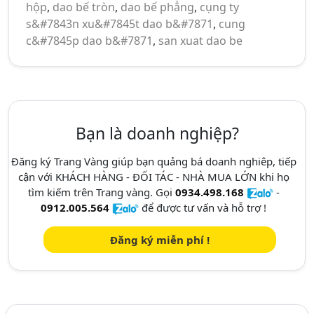
hộp
,
dao bế tròn
,
dao bế phẳng
,
cụng ty
s&#7843n xu&#7845t dao b&#7871
,
cung
c&#7845p dao b&#7871
,
san xuat dao be
Bạn là doanh nghiệp?
Đăng ký Trang Vàng giúp bạn quảng bá doanh nghiêp, tiếp
cận với KHÁCH HÀNG - ĐỐI TÁC - NHÀ MUA LỚN khi họ
tìm kiếm trên Trang vàng. Gọi
0934.498.168
-
0912.005.564
để được tư vấn và hỗ trợ !
Đăng ký miễn phí !