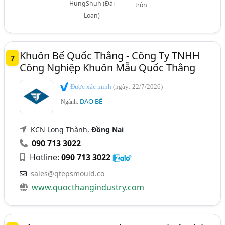
HungShuh (Đài
tròn
Loan)
Khuôn Bế Quốc Thắng - Công Ty TNHH
7
Công Nghiệp Khuôn Mẫu Quốc Thắng
Được xác minh
(ngày: 22/7/2026)
DAO BẾ
Ngành:
KCN Long Thành,
Đồng Nai
090 713 3022
Hotline:
090 713 3022
sales@qtepsmould.co
www.quocthangindustry.com