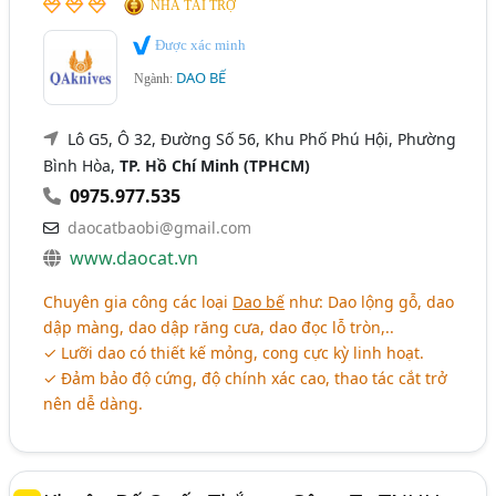
NHÀ TÀI TRỢ
Được xác minh
DAO BẾ
Ngành:
Lô G5, Ô 32, Đường Số 56, Khu Phố Phú Hội, Phường
Bình Hòa,
TP. Hồ Chí Minh (TPHCM)
0975.977.535
daocatbaobi@gmail.com
www.daocat.vn
Chuyên gia công các loại
Dao bế
như: Dao lộng gỗ, dao
dập màng, dao dập răng cưa, dao đọc lỗ tròn,..
✓ Lưỡi dao có thiết kế mỏng, cong cực kỳ linh hoạt.
✓ Đảm bảo độ cứng, độ chính xác cao, thao tác cắt trở
nên dễ dàng.