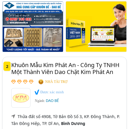
Khuôn Mẫu Kim Phát An - Công Ty TNHH
2
Một Thành Viên Dao Chặt Kim Phát An
NHÀ TÀI TRỢ
Được xác minh
DAO BẾ
Ngành:
Thửa đất số 4908, Tờ Bản Đồ Số 3, KP. Đông Thành, P.
Tân Đông Hiệp, TP. Dĩ An,
Bình Dương