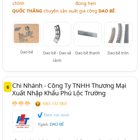
chỉnh
đúng hẹn
QUỐC THẮNG
chuyên sản xuất gia công
DAO BẾ
.
Dao bế
Dao bế - Dao xẻ
Dao bế thanh
Dao bế tròn
rãnh
Chi Nhánh - Công Ty TNHH Thương Mại
6
Xuất Nhập Khẩu Phú Lộc Trường
NHÀ TÀI TRỢ
Được xác minh
DAO BẾ
Ngành: