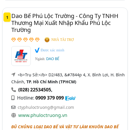
Giày - Máy Móc Và Thiết Bị Sản Xuất Giày (66)
Dao Bế Phú Lộc Trường - Công Ty TNHH
1
Thương Mại Xuất Nhập Khẩu Phú Lộc
Trường
NHÀ TÀI TRỢ
Được xác minh
DAO BẾ
Ngành:
<b>Trụ Sở:</b> D2/483, &#7844p 4, X. Bình Lợi, H. Bình
Chánh,
TP. Hồ Chí Minh (TPHCM)
(028) 22534505
,
Hotline:
0909 379 099
ctyphuloctruong@gmail.com
www.phuloctruong.vn
ĐỦ CHỦNG LOẠI DAO BẾ VÀ VẬT TƯ LÀM KHUÔN DAO BẾ