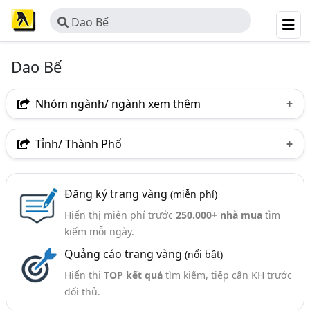
Dao Bế
Dao Bế
Nhóm ngành/ ngành xem thêm
Ngành nghề
Tỉnh/ Thành Phố
Dao Bế
(13)
Hà Nội
TP. Hồ Chí Minh (TPHCM)
Đồng Nai
Ngành xem thêm
Đăng ký trang vàng
(miễn phí)
Bình Dương
Hiển thị miễn phí trước
250.000+ nhà mua
tìm
In Ấn - Vật Tư Ngành In Ấn (439)
kiếm mỗi ngày.
Bao Bì - Máy Móc Và Thiết Bị (328)
Quảng cáo trang vàng
(nổi bật)
In Ấn - Máy Móc Và Thiết Bị In Ấn (277)
Hiển thị
TOP kết quả
tìm kiếm, tiếp cận KH trước
đối thủ.
Lưỡi Dao, Dao Cắt Công Nghiệp (91)