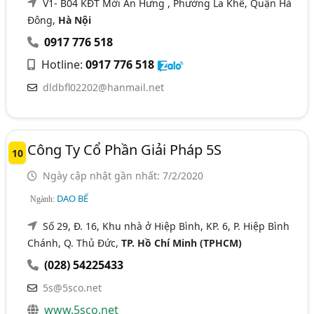
V1- B04 KĐT Mới An Hưng , Phường La Khê, Quận Hà
Đông,
Hà Nội
0917 776 518
Hotline:
0917 776 518
dldbfl02202@hanmail.net
Công Ty Cổ Phần Giải Pháp 5S
10
Ngày cập nhật gần nhất: 7/2/2020
DAO BẾ
Ngành:
Số 29, Đ. 16, Khu nhà ở Hiệp Bình, KP. 6, P. Hiệp Bình
Chánh, Q. Thủ Đức,
TP. Hồ Chí Minh (TPHCM)
(028) 54225433
5s@5sco.net
www.5sco.net