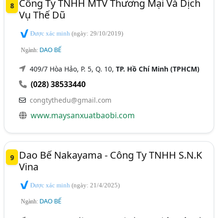
Công Ty TNHH MTV Thương Mại Và Dịch
8
Vụ Thế Dũ
Được xác minh
(ngày: 29/10/2019)
DAO BẾ
Ngành:
409/7 Hòa Hảo, P. 5, Q. 10,
TP. Hồ Chí Minh (TPHCM)
(028) 38533440
congtythedu@gmail.com
www.maysanxuatbaobi.com
Dao Bế Nakayama - Công Ty TNHH S.N.K
9
Vina
Được xác minh
(ngày: 21/4/2025)
DAO BẾ
Ngành: