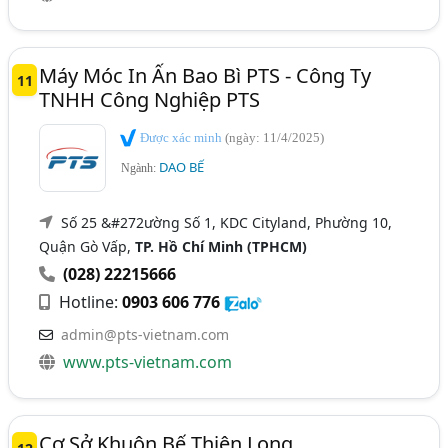
Máy Móc In Ấn Bao Bì PTS - Công Ty
11
TNHH Công Nghiệp PTS
Được xác minh
(ngày: 11/4/2025)
DAO BẾ
Ngành:
Số 25 &#272ường Số 1, KDC Cityland, Phường 10,
Quận Gò Vấp,
TP. Hồ Chí Minh (TPHCM)
(028) 22215666
Hotline:
0903 606 776
admin@pts-vietnam.com
www.pts-vietnam.com
Cơ Sở Khuôn Bế Thiên Long