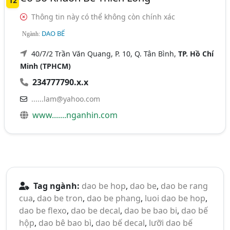
12
Thông tin này có thể không còn chính xác
DAO BẾ
Ngành:
40/7/2 Trần Văn Quang, P. 10, Q. Tân Bình,
TP. Hồ Chí
Minh (TPHCM)
234777790.x.x
......lam@yahoo.com
www.......nganhin.com
Tag ngành:
dao be hop
,
dao be
,
dao be rang
cua
,
dao be tron
,
dao be phang
,
luoi dao be hop
,
dao be flexo
,
dao be decal
,
dao be bao bi
,
dao bế
hộp
,
dao bê bao bì
,
dao bế decal
,
lưỡi dao bế