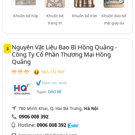
Khuôn bế hộp
Khuôn bế
Khuôn bế tròn
Khuôn dao bế
trang trí
mặt giày da
Nguyên Vật Liệu Bao Bì Hồng Quảng -
3
Công Ty Cổ Phần Thương Mại Hồng
Quảng
NHÀ TÀI TRỢ
Được xác minh
DAO BẾ
Ngành:
780 Minh Khai, Q. Hai Bà Trưng,
Hà Nội
0906 008 392
Hotline:
0906 008 392
hongquang.vtbb@gmail.com