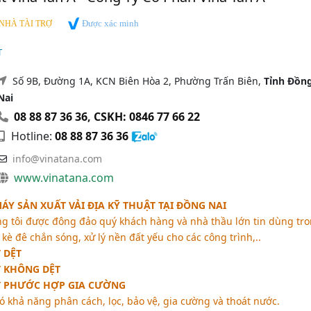
Được xác minh
NHÀ TÀI TRỢ
T
Số 9B, Đường 1A, KCN Biên Hòa 2, Phường Trấn Biên,
Tỉnh Đồn
Nai
08 88 87 36 36
,
CSKH: 0846 77 66 22
Hotline:
08 88 87 36 36
info@vinatana.com
www.vinatana.com
MÁY SẢN XUẤT VẢI ĐỊA KỸ THUẬT TẠI ĐỒNG NAI
 tôi được đông đảo quý khách hàng và nhà thầu lớn tin dùng tr
kè đê chắn sóng, xử lý nền đất yếu cho các công trình,..
 DỆT
T KHÔNG DỆT
ẬT PHƯỚC HỢP GIA CƯỜNG
có khả năng phân cách, lọc, bảo vệ, gia cường và thoát nước.