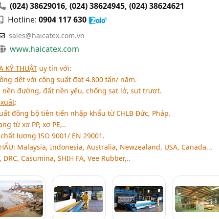
(024) 38629016
,
(024) 38624945
,
(024) 38624621
Hotline:
0904 117 630
sales@haicatex.com.vn
www.haicatex.com
ỊA KỸ THUẬT
uy tín với:
hông dệt với công suất đạt 4.800 tấn/ năm.
 nền đường, đất nền yếu, chống sạt lở, sụt trượt.
xuất
:
ất đồng bộ tiên tiến nhập khẩu từ CHLB Đức, Pháp.
g từ xơ PP, xơ PE,..
chất lượng ISO 9001/ EN 29001.
KHẨU
: Malaysia, Indonesia, Australia, Newzealand, USA, Canada,..
, DRC, Casumina, SHIH FA, Vee Rubber,..