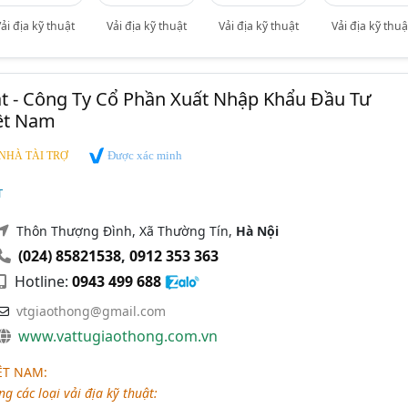
ải địa kỹ thuật
Vải địa kỹ thuật
Vải địa kỹ thuật
Vải địa kỹ thuậ
ật - Công Ty Cổ Phần Xuất Nhập Khẩu Đầu Tư
ệt Nam
Được xác minh
NHÀ TÀI TRỢ
T
Thôn Thượng Đình, Xã Thường Tín,
Hà Nội
(024) 85821538
,
0912 353 363
Hotline:
0943 499 688
vtgiaothong@gmail.com
www.vattugiaothong.com.vn
ỆT NAM:
g các loại vải địa kỹ thuật: