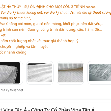
HUẬT HÀ THỦY - SỰ ỔN ĐỊNH CHO MỌI CÔNG TRÌNH
⋘⋘
:
Vải địa kỹ thuật không dệt, vải địa kỹ thuật dệt, vải địa kỹ thuật cườn
cường độ trung bình,..
ích
: Chống xói mòn, gia cố nền móng, khôi phục nền đất yếu,..
g trình san nền, đường, công trình dân dụng, cầu, hầm, đê,..
kết
:
phẩm chất lượng nhất với mức giá thành hợp lý
 chuyên nghiệp và tâm huyết
ốc nhanh chóng.
 địa kỹ thuật dệt
t Vina Tân Á - Công Ty Cổ Phần Vina Tân Á