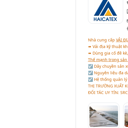
Nhà cung cấp
VẢI Đ
➠ Vải địa kỹ thuật k
➠ Dùng gia cố đê kè,
Thế mạnh trong sản 
☑ Dây chuyền sản xu
☑ Nguyên liệu đa dạn
☑ Hệ thống quản lý 
THỊ TRƯỜNG XUẤT 
ĐỐI TÁC UY TÍN
: SRC