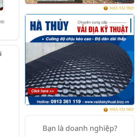
NHÀ TÀI TRỢ
 HD
i
NHÀ TÀI TRỢ
Bạn là doanh nghiệp?