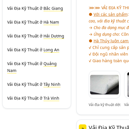
⋙⋙
VẢI ĐỊA KỸ T
Vải Địa Kỹ Thuật
ở
Bắc Giang
●
Với các sản phẩm
cao, vải địa kỹ thuật 
Vải Địa Kỹ Thuật
ở
Hà Nam
→
Cho đa dạng mục đ
→
Ứng dụng cho
: Côn
Vải Địa Kỹ Thuật
ở
Hải Dương
●
Hà Thủy luôn cam 
√ Chỉ cung cấp sản 
Vải Địa Kỹ Thuật
ở
Long An
√ Đội ngũ nhân viên
√ Giao hàng toàn qu
Vải Địa Kỹ Thuật
ở
Quảng
Nam
Vải Địa Kỹ Thuật
ở
Tây Ninh
Vải Địa Kỹ Thuật
ở
Trà Vinh
Vải địa kỹ thuật dệt
Vải
Vải Địa Kỹ Thuậ