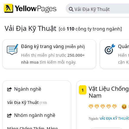
Vải Địa Kỹ Thuật
Vải Địa Kỹ Thuật
[có
110
công ty trong ngành]
Đăng ký trang vàng
Quản
(miễn phí)
Hiển thị miễn phí trước
250.000+
Hiển 
nhà mua
tìm kiếm mỗi ngày.
cận K
Vật Liệu Chốn
Ngành nghề
1
Nam
Vải Địa Kỹ Thuật
(110)
Nhóm ngành nghề
VẢI ĐỊA KỸ THUẬ
Ngành:
Màng Chống Thấm, Màng