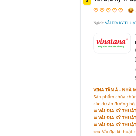
3
VẢI ĐỊA KỸ THUẬ
Ngành:
VINA TÂN Á - NHÀ 
Sản phẩm chủa chúng
các dự án đường bộ, 
≋ VẢI ĐỊA KỸ THUẬT
≋ VẢI ĐỊA KỸ THUẬ
≋ VẢI ĐỊA KỸ THU
➩➩ Vải địa kĩ thuật 