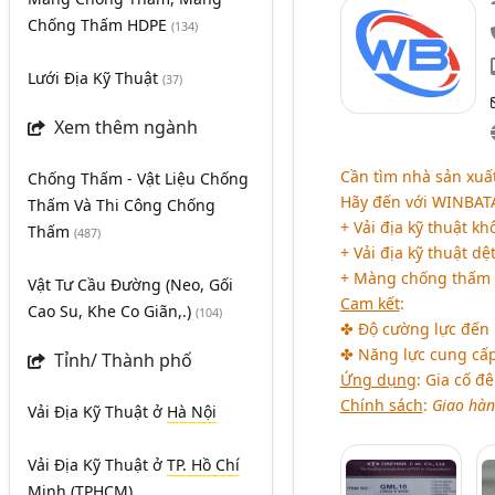
Chống Thấm HDPE
(134)
Lưới Địa Kỹ Thuật
(37)
Xem thêm ngành
Cần tìm nhà sản xuấ
Chống Thấm - Vật Liệu Chống
Hãy đến với WINBATA
Thấm Và Thi Công Chống
+ Vải địa kỹ thuật k
Thấm
(487)
+ Vải địa kỹ thuật dệ
+ Màng chống thấm
Vật Tư Cầu Đường (Neo, Gối
Cam kết
:
Cao Su, Khe Co Giãn,.)
(104)
✤ Độ cường lực đến 1
✤ Năng lực cung cấp
Tỉnh/ Thành phố
Ứng dụng
: Gia cố đ
Chính sách
:
Giao hàn
Vải Địa Kỹ Thuật
ở
Hà Nội
Vải Địa Kỹ Thuật
ở
TP. Hồ Chí
Minh (TPHCM)