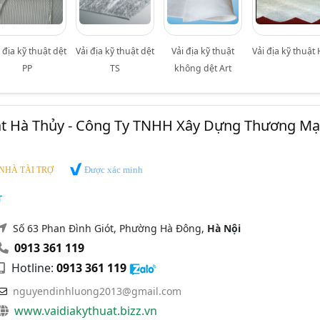
 địa kỹ thuật dệt
Vải địa kỹ thuật dệt
Vải địa kỹ thuật
Vải địa kỹ thuật
PP
TS
không dệt Art
uật Hà Thủy - Công Ty TNHH Xây Dựng Thương Mạ
Được xác minh
NHÀ TÀI TRỢ
T
Số 63 Phan Đình Giót, Phường Hà Đông,
Hà Nội
0913 361 119
Hotline:
0913 361 119
nguyendinhluong2013@gmail.com
www.vaidiakythuat.bizz.vn