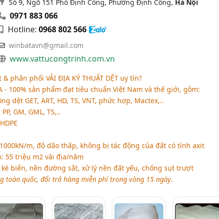
Số 9, Ngõ 151 Phố Định Công, Phường Định Công,
Hà Nội
0971 883 066
Hotline:
0968 802 566
winbatavn@gmail.com
www.vattucongtrinh.com.vn
t & phân phối
VẢI ĐỊA KÝ THUẬT DỆT
uy tín?
 - 100% sản phẩm đạt tiêu chuẩn Việt Nam và thế giới, gồm:
hông dệt GET, ART, HD, TS, VNT, phức hợp, Mactex,..
t PP, GM, GML, TS,..
 HDPE
000kN/m, độ dão thấp, không bị tác động của đất có tính axit
: 55 triệu m2 vải địa/năm
ê kè biển, nền đường sắt, xử lý nền đất yếu, chống sụt trượt
g toàn quốc, đổi trả hàng miễn phí trong vòng 15 ngày
.