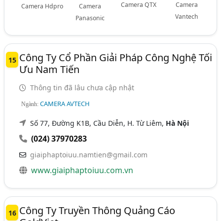
Camera QTX
Camera
Camera Hdpro
Camera
Vantech
Panasonic
Công Ty Cổ Phần Giải Pháp Công Nghệ Tối
15
Ưu Nam Tiến
Thông tin đã lâu chưa cập nhật
CAMERA AVTECH
Ngành:
Số 77, Đường K1B, Cầu Diễn, H. Từ Liêm,
Hà Nội
(024) 37970283
giaiphaptoiuu.namtien@gmail.com
www.giaiphaptoiuu.com.vn
Công Ty Truyền Thông Quảng Cáo
16