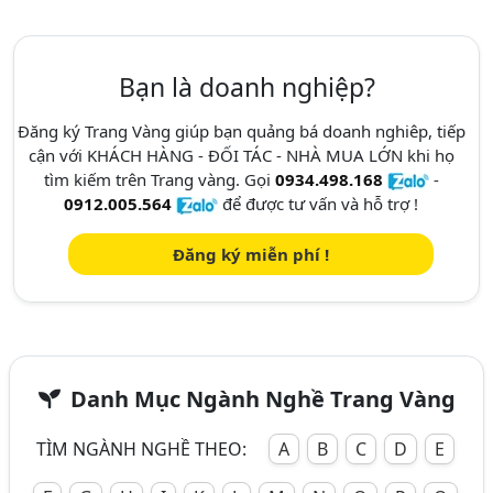
Bạn là doanh nghiệp?
Đăng ký Trang Vàng giúp bạn quảng bá doanh nghiêp, tiếp
cận với KHÁCH HÀNG - ĐỐI TÁC - NHÀ MUA LỚN khi họ
tìm kiếm trên Trang vàng. Gọi
0934.498.168
-
0912.005.564
để được tư vấn và hỗ trợ !
Đăng ký miễn phí !
Danh Mục Ngành Nghề Trang Vàng
TÌM NGÀNH NGHỀ THEO:
A
B
C
D
E