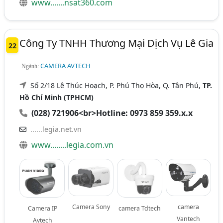
www.......nsat360.com
Công Ty TNHH Thương Mại Dịch Vụ Lê Gia
22
CAMERA AVTECH
Ngành:
Số 2/18 Lê Thúc Hoạch, P. Phú Thọ Hòa, Q. Tân Phú,
TP.
Hồ Chí Minh (TPHCM)
(028) 721906<br>Hotline: 0973 859 359.x.x
......legia.net.vn
www........legia.com.vn
Camera Sony
camera
Camera IP
camera Tdtech
Vantech
Avtech