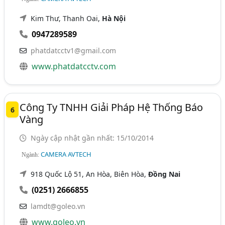
Kim Thư, Thanh Oai,
Hà Nội
0947289589
phatdatcctv1@gmail.com
www.phatdatcctv.com
Công Ty TNHH Giải Pháp Hệ Thống Báo
6
Vàng
Ngày cập nhật gần nhất: 15/10/2014
CAMERA AVTECH
Ngành:
918 Quốc Lộ 51, An Hòa, Biên Hòa,
Đồng Nai
(0251) 2666855
lamdt@goleo.vn
www.goleo.vn