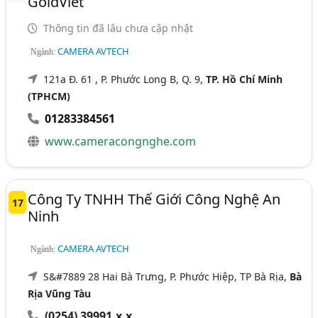
GoldViet
Thông tin đã lâu chưa cập nhật
CAMERA AVTECH
Ngành:
121a Đ. 61 , P. Phước Long B, Q. 9,
TP. Hồ Chí Minh
(TPHCM)
01283384561
www.cameracongnghe.com
Công Ty TNHH Thế Giới Công Nghệ An
17
Ninh
CAMERA AVTECH
Ngành:
S&#7889 28 Hai Bà Trưng, P. Phước Hiệp, TP Bà Rịa,
Bà
Rịa Vũng Tàu
(0254) 39991.x.x