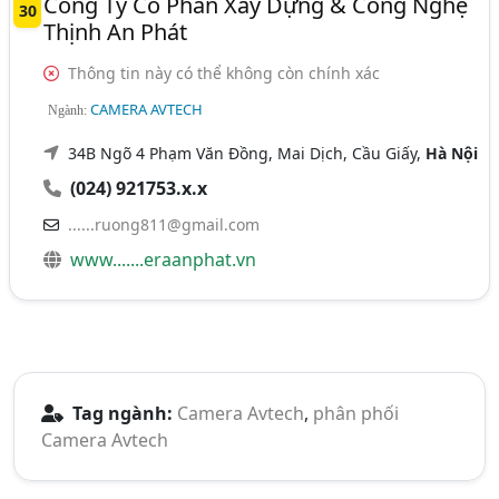
Công Ty Cổ Phần Xây Dựng & Công Nghệ
30
Thịnh An Phát
Thông tin này có thể không còn chính xác
CAMERA AVTECH
Ngành:
34B Ngõ 4 Phạm Văn Đồng, Mai Dịch, Cầu Giấy,
Hà Nội
(024) 921753.x.x
......ruong811@gmail.com
www.......eraanphat.vn
Tag ngành:
Camera Avtech
,
phân phối
Camera Avtech