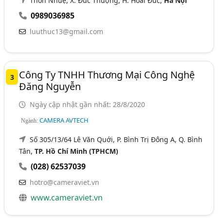
Thôn Nhuệ, X. Đức Thượng, H. Hoài Đức,
Hà Nội
0989036985
luuthuc13@gmail.com
Công Ty TNHH Thương Mại Công Nghệ
3
Đăng Nguyễn
Ngày cập nhật gần nhất: 28/8/2020
CAMERA AVTECH
Ngành:
Số 305/13/64 Lê Văn Quới, P. Bình Trị Đông A, Q. Bình
Tân,
TP. Hồ Chí Minh (TPHCM)
(028) 62537039
hotro@cameraviet.vn
www.cameraviet.vn