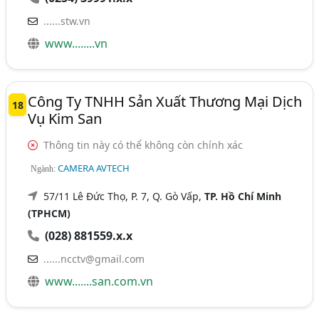
......stw.vn
www........vn
Công Ty TNHH Sản Xuất Thương Mại Dịch
18
Vụ Kim San
Thông tin này có thể không còn chính xác
CAMERA AVTECH
Ngành:
57/11 Lê Đức Thọ, P. 7, Q. Gò Vấp,
TP. Hồ Chí Minh
(TPHCM)
(028) 881559.x.x
......ncctv@gmail.com
www.......san.com.vn