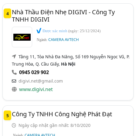
Nhà Thầu Điện Nhẹ DIGIVI - Công Ty
4
TNHH DIGIVI
Được xác minh
(ngày: 25/12/2024)
CAMERA AVTECH
Ngành:
Tầng 11, Tòa Nhà Đa Năng, Số 169 Nguyễn Ngọc Vũ, P.
Trung Hòa, Q. Cầu Giấy,
Hà Nội
0945 029 902
digivi.net@gmail.com
www.digivi.net
Công Ty TNHH Công Nghệ Phát Đạt
5
Ngày cập nhật gần nhất: 8/10/2020
CAMERA AVTECH
Ngành: