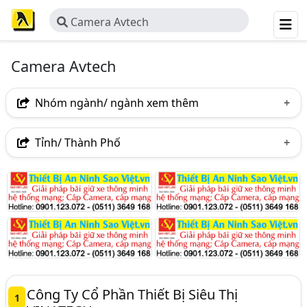
Camera Avtech
Camera Avtech
Nhóm ngành/ ngành xem thêm
Ngành nghề
Tỉnh/ Thành Phố
Camera Avtech
(35)
Hà Nội
TP. Hồ Chí Minh (TPHCM)
Đồng Nai
Ngành xem thêm
Tp. Đà Nẵng
Bình Định
Kiên Giang
Camera Quan Sát - Phân Phối Và Lắp Đặt Hệ Thống
Quảng Bình
Trà Vinh
Camera (1205)
Công Ty Cổ Phần Thiết Bị Siêu Thị
1