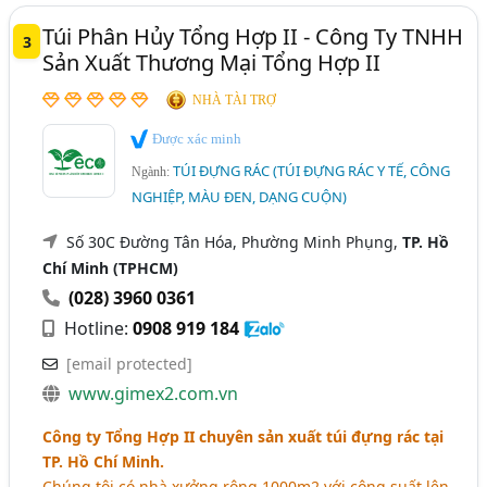
Túi Phân Hủy Tổng Hợp II - Công Ty TNHH
3
Sản Xuất Thương Mại Tổng Hợp II
NHÀ TÀI TRỢ
Được xác minh
TÚI ĐỰNG RÁC (TÚI ĐỰNG RÁC Y TẾ, CÔNG
Ngành:
NGHIỆP, MÀU ĐEN, DẠNG CUỘN)
Số 30C Đường Tân Hóa, Phường Minh Phụng,
TP. Hồ
Chí Minh (TPHCM)
(028) 3960 0361
Hotline:
0908 919 184
[email protected]
www.gimex2.com.vn
Công ty Tổng Hợp II chuyên sản xuất túi đựng rác tại
TP. Hồ Chí Minh.
Chúng tôi có nhà xưởng rộng 1000m2 với công suất lên