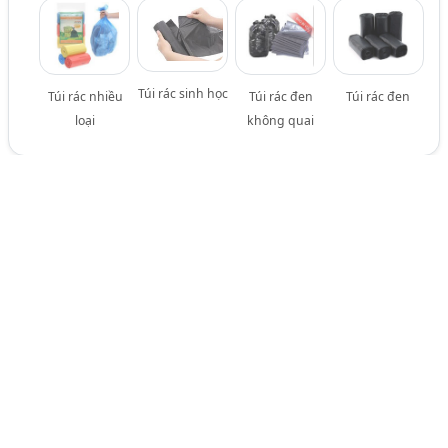
Túi rác sinh học
Túi rác nhiều
Túi rác đen
Túi rác đen
loại
không quai
Bao Bì Phú Thịnh - Công Ty TNHH Bao Bì
5
Phú Thịnh Bình Dương