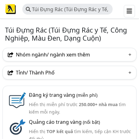
Túi Đựng Rác (Túi Đựng Rác y Tế,
Công Nghiệp, Màu Đen, Dạng
Cuộn)
Túi Đựng Rác (Túi Đựng Rác y Tế, Công
Nghiệp, Màu Đen, Dạng Cuộn)
Nhóm ngành/ ngành xem thêm
Ngành nghề
Tỉnh/ Thành Phố
Túi Đựng Rác (Túi Đựng Rác Y Tế, Công Nghiệp, Màu
Hà Nội
TP. Hồ Chí Minh (TPHCM)
Đồng Nai
Đen, Dạng Cuộn)
(172)
Đăng ký trang vàng
(miễn phí)
Bình Dương
Tp. Đà Nẵng
An Giang
Ngành xem thêm
Hiển thị miễn phí trước
250.000+ nhà mua
tìm
Bắc Ninh
Hưng Yên
Nam Định
Phú Thọ
kiếm mỗi ngày.
Túi Nilon PE, Túi PP, Túi HDPE,.. (869)
Quảng cáo trang vàng
(nổi bật)
TP. Cần Thơ
Vĩnh Phúc
Bắc Giang
Bến Tre
Hiển thị
TOP kết quả
tìm kiếm, tiếp cận KH trước
Hải Dương
Long An
Ninh Bình
Tây Ninh
đối thủ.