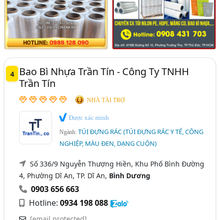
Bao Bì Nhựa Trần Tín - Công Ty TNHH
4
Trần Tín
NHÀ TÀI TRỢ
Được xác minh
TÚI ĐỰNG RÁC (TÚI ĐỰNG RÁC Y TẾ, CÔNG
Ngành:
NGHIỆP, MÀU ĐEN, DẠNG CUỘN)
Số 336/9 Nguyễn Thượng Hiền, Khu Phố Bình Đường
4, Phường Dĩ An, TP. Dĩ An,
Bình Dương
0903 656 663
Hotline:
0934 198 088
[email protected]