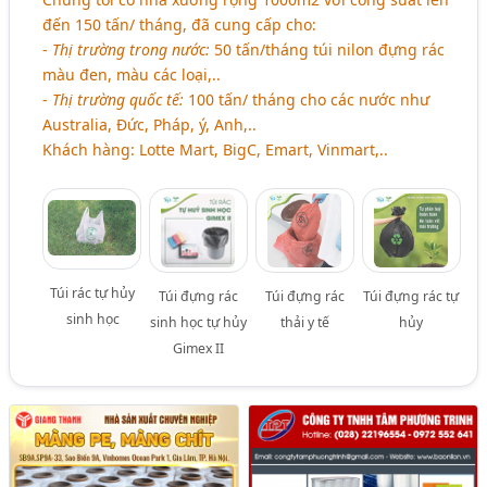
đến 150 tấn/ tháng, đã cung cấp cho:
-
Thị trường trong nước:
50 tấn/tháng túi nilon đựng rác
màu đen, màu các loại,..
-
Thị trường quốc tế:
100 tấn/ tháng cho các nước như
Australia, Đức, Pháp, ý, Anh,..
Khách hàng: Lotte Mart, BigC, Emart, Vinmart,..
Túi rác tự hủy
Túi đựng rác
Túi đựng rác
Túi đựng rác tự
sinh học
sinh học tự hủy
thải y tế
hủy
Gimex II