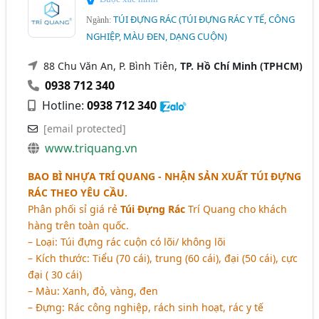
TÚI ĐỰNG RÁC (TÚI ĐỰNG RÁC Y TẾ, CÔNG
Ngành:
NGHIỆP, MÀU ĐEN, DẠNG CUỘN)
88 Chu Văn An, P. Bình Tiên,
TP. Hồ Chí Minh (TPHCM)
0938 712 340
Hotline:
0938 712 340
[email protected]
www.triquang.vn
BAO BÌ NHỰA TRÍ QUANG - NHẬN SẢN XUẤT TÚI ĐỰNG
RÁC THEO YÊU CẦU.
Phân phối sỉ giá rẻ
Túi Đựng Rác
Trí Quang cho khách
hàng trên toàn quốc.
– Loại: Túi đựng rác cuộn có lõi/ không lõi
– Kích thước: Tiểu (70 cái), trung (60 cái), đại (50 cái), cực
đại ( 30 cái)
– Màu: Xanh, đỏ, vàng, đen
– Đựng: Rác công nghiệp, rách sinh hoạt, rác y tế