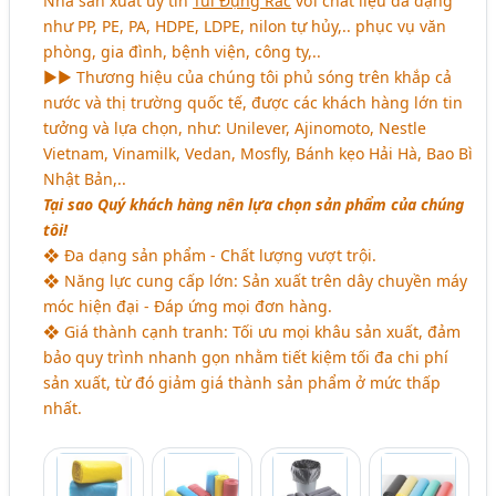
Nhà sản xuất uy tín
Túi Đựng Rác
với chất liệu đa dạng
như PP, PE, PA, HDPE, LDPE, nilon tự hủy,.. phục vụ văn
phòng, gia đình, bệnh viện, công ty,..
►► Thương hiệu của chúng tôi phủ sóng trên khắp cả
nước và thị trường quốc tế, được các khách hàng lớn tin
tưởng và lựa chọn, như: Unilever, Ajinomoto, Nestle
Vietnam, Vinamilk, Vedan, Mosfly, Bánh kẹo Hải Hà, Bao Bì
Nhật Bản,..
Tại sao Quý khách hàng nên lựa chọn sản phẩm của chúng
tôi!
❖ Đa dạng sản phẩm - Chất lượng vượt trội.
❖ Năng lực cung cấp lớn: Sản xuất trên dây chuyền máy
móc hiện đại - Đáp ứng mọi đơn hàng.
❖ Giá thành cạnh tranh: Tối ưu mọi khâu sản xuất, đảm
bảo quy trình nhanh gọn nhằm tiết kiệm tối đa chi phí
sản xuất, từ đó giảm giá thành sản phẩm ở mức thấp
nhất.