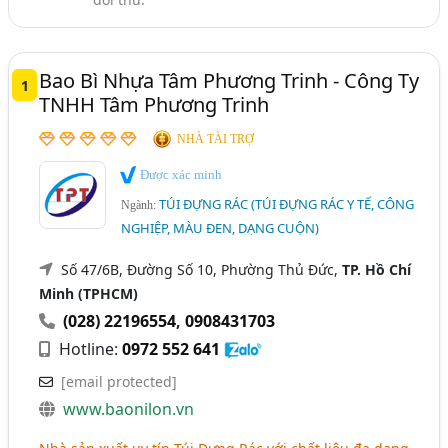
Bao Bì Nhựa Tâm Phương Trinh - Công Ty
1
TNHH Tâm Phương Trinh
NHÀ TÀI TRỢ
Được xác minh
TÚI ĐỰNG RÁC (TÚI ĐỰNG RÁC Y TẾ, CÔNG
Ngành:
NGHIỆP, MÀU ĐEN, DẠNG CUỘN)
Số 47/6B, Đường Số 10, Phường Thủ Đức,
TP. Hồ Chí
Minh (TPHCM)
(028) 22196554
,
0908431703
Hotline:
0972 552 641
[email protected]
www.baonilon.vn