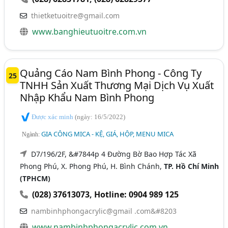
thietketuoitre@gmail.com
www.banghieutuoitre.com.vn
Quảng Cáo Nam Bình Phong - Công Ty
25
TNHH Sản Xuất Thương Mại Dịch Vụ Xuất
Nhập Khẩu Nam Bình Phong
Được xác minh
(ngày: 16/5/2022)
GIA CÔNG MICA - KỆ, GIÁ, HỘP, MENU MICA
Ngành:
D7/196/2F, &#7844p 4 Đường Bờ Bao Hợp Tác Xã
Phong Phú, X. Phong Phú, H. Bình Chánh,
TP. Hồ Chí Minh
(TPHCM)
(028) 37613073
,
Hotline: 0904 989 125
nambinhphongacrylic@gmail .com&#8203
www.nambinhphongacrylic.com.vn