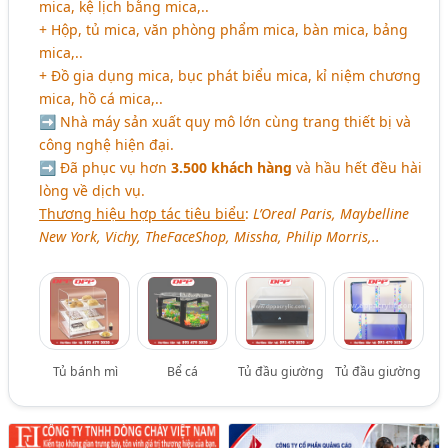
mica, kệ lịch bằng mica,..
+ Hộp, tủ mica, văn phòng phẩm mica, bàn mica, bảng
mica,..
+ Đồ gia dụng mica, bục phát biểu mica, kỉ niệm chương
mica, hồ cá mica,..
➡ Nhà máy sản xuất quy mô lớn cùng trang thiết bị và
công nghệ hiện đại.
➡ Đã phục vụ hơn
3.500 khách hàng
và hầu hết đều hài
lòng về dịch vụ.
Thương hiệu hợp tác tiêu biểu
:
L’Oreal Paris, Maybelline
New York, Vichy, TheFaceShop, Missha, Philip Morris,..
Tủ bánh mì
Bể cá
Tủ đầu giường
Tủ đầu giường