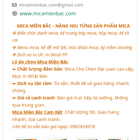
micamienbac.com@gmail.com
www.micamienbac.com
MICA MIỀN BẮC - NÂNG NIU TỪNG SẢN PHẨM MICA
✜ Biển chức danh mica, kệ trưng bày mica, hộp mica, kệ tờ
rơi
✜ Menu mica, kệ để mã QR, móc khóa mica, kỷ niệm chương
✜ Dịch vụ in UV, in Decal PP
Lý do chọn Mica Miền Bắc
:
➦
Chất lượng đảm bảo
: Mica Cho Chen Đài Loan cao cấp,
Mực in Nhật Bản.
➦
Dịch vụ tận tâm
: Tư vấn, thiết kế và giao hàng nhanh
chóng.
➦
Giá cả cạnh tranh
: Báo giá trực tiếp từ xưởng, không
qua trung gian.
Mica Miền Bắc Cam Kết
: Chất lượng tốt, Giao hang
nhanh, Giá cạnh tranh.
Liên hệ tư vấn báo giá ngay: 0902924078