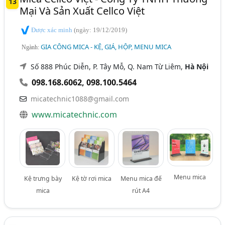
13
Mại Và Sản Xuất Cellco Việt
Được xác minh
(ngày: 19/12/2019)
GIA CÔNG MICA - KỆ, GIÁ, HỘP, MENU MICA
Ngành:
Số 888 Phúc Diễn, P. Tây Mỗ, Q. Nam Từ Liêm,
Hà Nội
098.168.6062
,
098.100.5464
micatechnic1088@gmail.com
www.micatechnic.com
Menu mica
Kệ trưng bày
Kệ tờ rơi mica
Menu mica đế
mica
rút A4