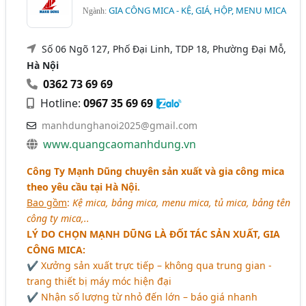
GIA CÔNG MICA - KỆ, GIÁ, HỘP, MENU MICA
Ngành:
Số 06 Ngõ 127, Phố Đại Linh, TDP 18, Phường Đại Mỗ,
Hà Nội
0362 73 69 69
Hotline:
0967 35 69 69
manhdunghanoi2025@gmail.com
www.quangcaomanhdung.vn
Công Ty Mạnh Dũng chuyên sản xuất và gia công mica
theo yêu cầu tại Hà Nội.
Bao gồm
:
Kệ mica, bảng mica, menu mica, tủ mica, bảng tên
công ty mica,..
LÝ DO CHỌN MẠNH DŨNG LÀ ĐỐI TÁC SẢN XUẤT, GIA
CÔNG MICA:
✔ Xưởng sản xuất trực tiếp – không qua trung gian -
trang thiết bị máy móc hiện đại
✔ Nhận số lượng từ nhỏ đến lớn – báo giá nhanh