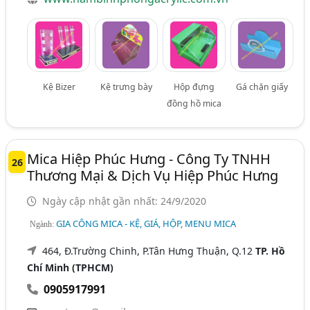
Kệ Bizer
Kệ trưng bày
Hộp đựng
Gá chặn giấy
đồng hồ mica
Mica Hiệp Phúc Hưng - Công Ty TNHH
26
Thương Mại & Dịch Vụ Hiệp Phúc Hưng
Ngày cập nhật gần nhất: 24/9/2020
GIA CÔNG MICA - KỆ, GIÁ, HỘP, MENU MICA
Ngành:
464, Đ.Trường Chinh, P.Tân Hưng Thuận, Q.12
TP. Hồ
Chí Minh (TPHCM)
0905917991