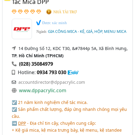
Tác Mica DPP
NHÀ TÀI TRỢ
Được xác minh
GIA CÔNG MICA - KỆ, GIÁ, HỘP, MENU MICA
Ngành:
14 Đường Số 12, KDC T30, &#7844p 5A, Xã Bình Hưng,
TP. Hồ Chí Minh (TPHCM)
(028) 35084979
Hotline:
0934 793 030
accountdirector@dppacrylic.com
www.dppacrylic.com
☑ 21 năm kinh nghiệm chế tác mica.
☑ Sản phẩm chất lượng, đáp ứng nhanh chóng mọi yêu
cầu.
➡
DPP
- Địa chỉ tin cậy, chuyên cung cấp:
+ Kệ giá mica, kệ mica trưng bày, kệ menu, kệ standee