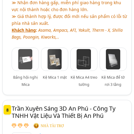
≫ Nhận đơn hàng gấp, miễn phí giao hàng trong khu
vực nội thành hoặc cho đơn hàng lớn.
≫ Giá thành hợp lý, được đổi mới nếu sản phẩm có lỗi từ
phía nhà sản xuất.
Khách hàng
:
Asama, Ampacs, AFI, Yakult, Therm - X, Shilla
Bags, Poongin, Kiworks,..
Bảng hội nghị
Kệ Mica 1 mặt
Kệ Mica A4 treo
Kệ Mica để tờ
Mica
tường
rơi 3 tầng
Trần Xuyên Sáng 3D An Phú - Công Ty
8
TNHH Vật Liệu Và Thiết Bị An Phú
NHÀ TÀI TRỢ