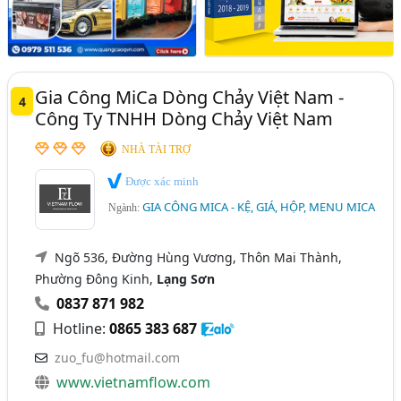
Gia Công MiCa Dòng Chảy Việt Nam -
4
Công Ty TNHH Dòng Chảy Việt Nam
NHÀ TÀI TRỢ
Được xác minh
GIA CÔNG MICA - KỆ, GIÁ, HỘP, MENU MICA
Ngành:
Ngõ 536, Đường Hùng Vương, Thôn Mai Thành,
Phường Đông Kinh,
Lạng Sơn
0837 871 982
Hotline:
0865 383 687
zuo_fu@hotmail.com
www.vietnamflow.com