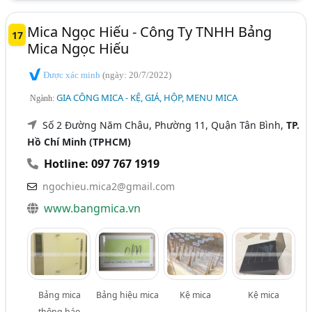
Mica Ngọc Hiếu - Công Ty TNHH Bảng
17
Mica Ngọc Hiếu
Được xác minh
(ngày: 20/7/2022)
GIA CÔNG MICA - KỆ, GIÁ, HỘP, MENU MICA
Ngành:
Số 2 Đường Năm Châu, Phường 11, Quận Tân Bình,
TP.
Hồ Chí Minh (TPHCM)
Hotline: 097 767 1919
ngochieu.mica2@gmail.com
www.bangmica.vn
Bảng mica
Bảng hiệu mica
Kệ mica
Kệ mica
thông báo