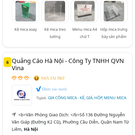
Kệ mica xoay
Kệ mica treo
Menu mica A4
Hộp mica trưng
tường
chứ T
bày sản phẩm
Quảng Cáo Hà Nội - Công Ty TNHH QVN
6
Vina
NHÀ TÀI TRỢ
Được xác minh
GIA CÔNG MICA - KỆ, GIÁ, HỘP, MENU MICA
Ngành:
<b>Văn Phòng Giao Dịch: </b>Số 136 Đường Nguyễn
Văn Giáp (Đường K2 Cũ), Phường Cầu Diễn, Quận Nam Từ
Liêm,
Hà Nội