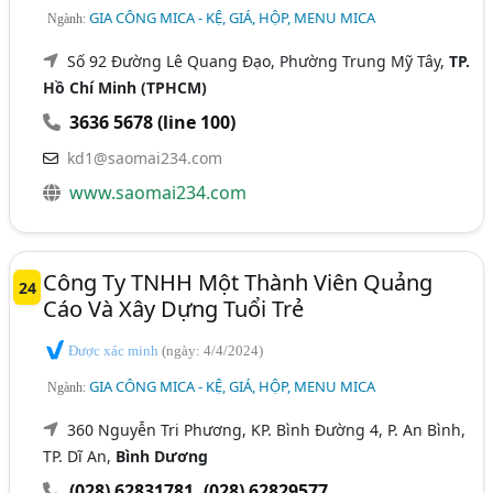
GIA CÔNG MICA - KỆ, GIÁ, HỘP, MENU MICA
Ngành:
Số 92 Đường Lê Quang Đạo, Phường Trung Mỹ Tây,
TP.
Hồ Chí Minh (TPHCM)
3636 5678 (line 100)
kd1@saomai234.com
www.saomai234.com
Công Ty TNHH Một Thành Viên Quảng
24
Cáo Và Xây Dựng Tuổi Trẻ
Được xác minh
(ngày: 4/4/2024)
GIA CÔNG MICA - KỆ, GIÁ, HỘP, MENU MICA
Ngành:
360 Nguyễn Tri Phương, KP. Bình Đường 4, P. An Bình,
TP. Dĩ An,
Bình Dương
(028) 62831781
,
(028) 62829577