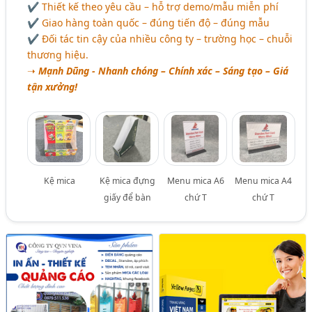
✔ Thiết kế theo yêu cầu – hỗ trợ demo/mẫu miễn phí
✔ Giao hàng toàn quốc – đúng tiến độ – đúng mẫu
✔ Đối tác tin cậy của nhiều công ty – trường học – chuỗi
thương hiệu.
➝
Mạnh Dũng - Nhanh chóng – Chính xác – Sáng tạo – Giá
tận xưởng!
Kệ mica
Kệ mica đựng
Menu mica A6
Menu mica A4
giấy để bàn
chứ T
chứ T