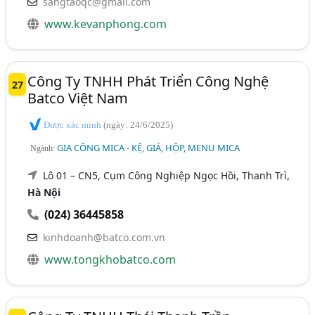
sangtaoqc@gmail.com
www.kevanphong.com
Công Ty TNHH Phát Triển Công Nghệ
27
Batco Việt Nam
Được xác minh
(ngày: 24/6/2025)
GIA CÔNG MICA - KỆ, GIÁ, HỘP, MENU MICA
Ngành:
Lô 01 – CN5, Cụm Công Nghiệp Ngọc Hồi, Thanh Trì,
Hà Nội
(024) 36445858
kinhdoanh@batco.com.vn
www.tongkhobatco.com