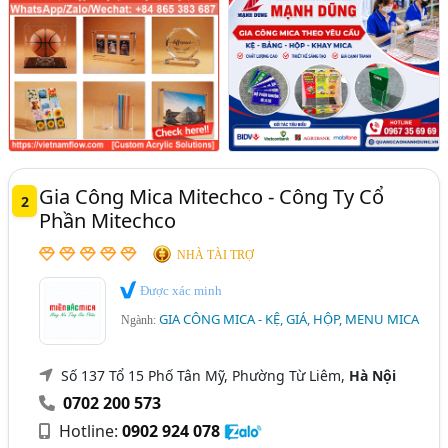
Gia Công Mica Mitechco - Công Ty Cổ
2
Phần Mitechco
NHÀ TÀI TRỢ
Được xác minh
GIA CÔNG MICA - KỆ, GIÁ, HỘP, MENU MICA
Ngành:
Số 137 Tổ 15 Phố Tân Mỹ, Phường Từ Liêm,
Hà Nội
0702 200 573
Hotline:
0902 924 078