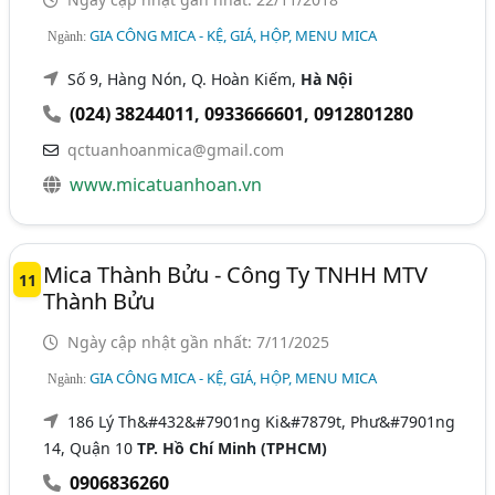
GIA CÔNG MICA - KỆ, GIÁ, HỘP, MENU MICA
Ngành:
Số 9, Hàng Nón, Q. Hoàn Kiếm,
Hà Nội
(024) 38244011
,
0933666601
,
0912801280
qctuanhoanmica@gmail.com
www.micatuanhoan.vn
Mica Thành Bửu - Công Ty TNHH MTV
11
Thành Bửu
Ngày cập nhật gần nhất: 7/11/2025
GIA CÔNG MICA - KỆ, GIÁ, HỘP, MENU MICA
Ngành:
186 Lý Th&#432&#7901ng Ki&#7879t, Phư&#7901ng
14, Quận 10
TP. Hồ Chí Minh (TPHCM)
0906836260