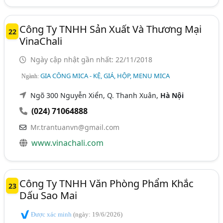
Công Ty TNHH Sản Xuất Và Thương Mại
22
VinaChali
Ngày cập nhật gần nhất: 22/11/2018
GIA CÔNG MICA - KỆ, GIÁ, HỘP, MENU MICA
Ngành:
Ngõ 300 Nguyễn Xiển, Q. Thanh Xuân,
Hà Nội
(024) 71064888
Mr.trantuanvn@gmail.com
www.vinachali.com
Công Ty TNHH Văn Phòng Phẩm Khắc
23
Dấu Sao Mai
Được xác minh
(ngày: 19/6/2026)