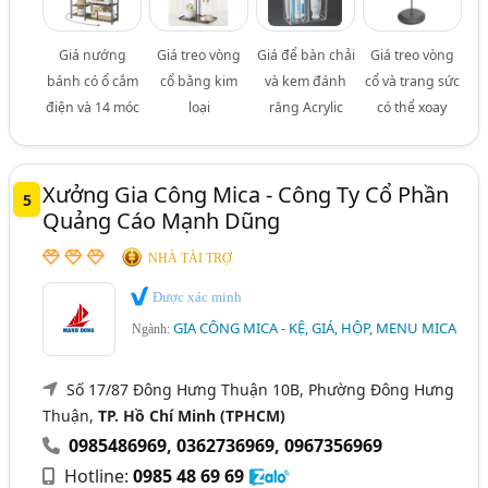
Giá nướng
Giá treo vòng
Giá để bàn chải
Giá treo vòng
bánh có ổ cắm
cổ bằng kim
và kem đánh
cổ và trang sức
điện và 14 móc
loại
răng Acrylic
có thể xoay
Xưởng Gia Công Mica - Công Ty Cổ Phần
5
Quảng Cáo Mạnh Dũng
NHÀ TÀI TRỢ
Được xác minh
GIA CÔNG MICA - KỆ, GIÁ, HỘP, MENU MICA
Ngành:
Số 17/87 Đông Hưng Thuận 10B, Phường Đông Hưng
Thuận,
TP. Hồ Chí Minh (TPHCM)
0985486969
,
0362736969
,
0967356969
Hotline:
0985 48 69 69