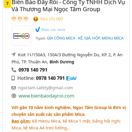
Biển Báo Đây Rồi - Công Ty TNHH Dịch Vụ
7
Và Thương Mại Ngọc Tâm Group
NHÀ TÀI TRỢ
Được xác minh
GIA CÔNG MICA - KỆ, GIÁ, HỘP, MENU MICA
Ngành:
Kiot 11/150A3, 150A/3 Đường Nguyễn Du, KP. 2, P. An
Phú, TP. Thuận An,
Bình Dương
0978 140 791
Hotline:
0978 140 791
ngoctam.safety@gmail.com
www.bienbaodayroi.com
Với gần 10 năm kinh nghiệm, Ngọc Tâm Group là đơn vị
chuyên sản xuất các sản phẩm Mica.
Bao gồm
:
Kệ menu Mica, kệ Mica 1 mặt, bảng hội nghị
Mica, kệ Mica A4 treo tường,..