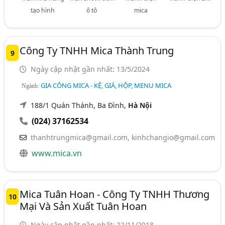
tạo hình
ô tô
mica
Công Ty TNHH Mica Thành Trung
9
Ngày cập nhật gần nhất: 13/5/2024
GIA CÔNG MICA - KỆ, GIÁ, HỘP, MENU MICA
Ngành:
188/1 Quán Thánh, Ba Đình,
Hà Nội
(024) 37162534
thanhtrungmica@gmail.com
,
kinhchangio@gmail.com
www.mica.vn
Mica Tuân Hoan - Công Ty TNHH Thương
10
Mại Và Sản Xuất Tuân Hoan
Ngày cập nhật gần nhất: 22/11/2018