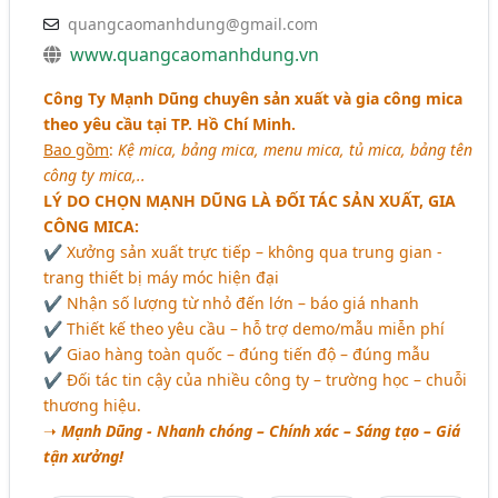
quangcaomanhdung@gmail.com
www.quangcaomanhdung.vn
Công Ty Mạnh Dũng chuyên sản xuất và gia công mica
theo yêu cầu tại TP. Hồ Chí Minh.
Bao gồm
:
Kệ mica, bảng mica, menu mica, tủ mica, bảng tên
công ty mica,..
LÝ DO CHỌN MẠNH DŨNG LÀ ĐỐI TÁC SẢN XUẤT, GIA
CÔNG MICA:
✔ Xưởng sản xuất trực tiếp – không qua trung gian -
trang thiết bị máy móc hiện đại
✔ Nhận số lượng từ nhỏ đến lớn – báo giá nhanh
✔ Thiết kế theo yêu cầu – hỗ trợ demo/mẫu miễn phí
✔ Giao hàng toàn quốc – đúng tiến độ – đúng mẫu
✔ Đối tác tin cậy của nhiều công ty – trường học – chuỗi
thương hiệu.
➝
Mạnh Dũng - Nhanh chóng – Chính xác – Sáng tạo – Giá
tận xưởng!