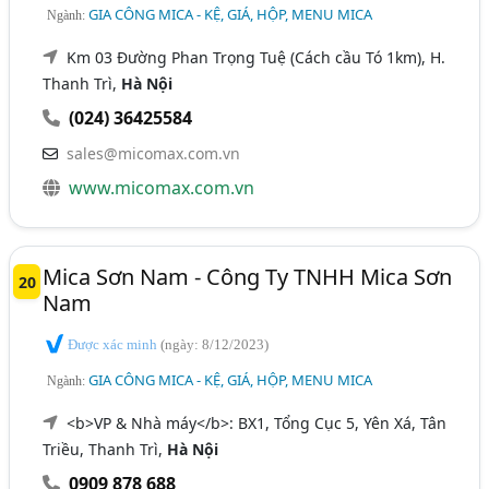
GIA CÔNG MICA - KỆ, GIÁ, HỘP, MENU MICA
Ngành:
Km 03 Đường Phan Trọng Tuệ (Cách cầu Tó 1km), H.
Thanh Trì,
Hà Nội
(024) 36425584
sales@micomax.com.vn
www.micomax.com.vn
Mica Sơn Nam - Công Ty TNHH Mica Sơn
20
Nam
Được xác minh
(ngày: 8/12/2023)
GIA CÔNG MICA - KỆ, GIÁ, HỘP, MENU MICA
Ngành:
<b>VP & Nhà máy</b>: BX1, Tổng Cục 5, Yên Xá, Tân
Triều, Thanh Trì,
Hà Nội
0909 878 688