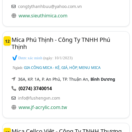
congtythanhbuu@yahoo.com.vn
www.sieuthimica.com
Mica Phú Thịnh - Công Ty TNHH Phú
12
Thịnh
Được xác minh
(ngày: 10/1/2023)
GIA CÔNG MICA - KỆ, GIÁ, HỘP, MENU MICA
Ngành:
36A, KP. 1A, P. An Phú, TP. Thuận An,
Bình Dương
(0274) 3740014
info@fushengvn.com
www.jf-acrylic.com.tw
Mica Cellco Việt - Công Ty TNHH Thương