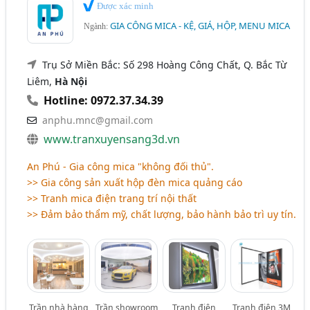
Được xác minh
GIA CÔNG MICA - KỆ, GIÁ, HỘP, MENU MICA
Ngành:
Trụ Sở Miền Bắc: Số 298 Hoàng Công Chất, Q. Bắc Từ
Liêm,
Hà Nội
Hotline: 0972.37.34.39
anphu.mnc@gmail.com
www.tranxuyensang3d.vn
An Phú - Gia công mica "không đối thủ".
>> Gia công sản xuất hộp đèn mica quảng cáo
>> Tranh mica điện trang trí nội thất
>> Đảm bảo thẩm mỹ, chất lượng, bảo hành bảo trì uy tín.
Trần nhà hàng
Trần showroom
Tranh điện
Tranh điện 3M