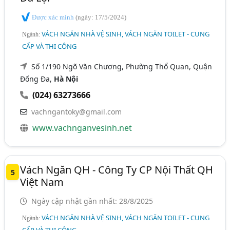
Được xác minh
(ngày: 17/5/2024)
VÁCH NGĂN NHÀ VỆ SINH, VÁCH NGĂN TOILET - CUNG
Ngành:
CẤP VÀ THI CÔNG
Số 1/190 Ngõ Văn Chương, Phường Thổ Quan, Quận
Đống Đa,
Hà Nội
(024) 63273666
vachngantoky@gmail.com
www.vachnganvesinh.net
Vách Ngăn QH - Công Ty CP Nội Thất QH
5
Việt Nam
Ngày cập nhật gần nhất: 28/8/2025
VÁCH NGĂN NHÀ VỆ SINH, VÁCH NGĂN TOILET - CUNG
Ngành: