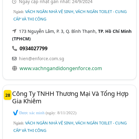
Ngày cập nhật gần nhất: 24/9/2024
VÁCH NGĂN NHÀ VỆ SINH, VÁCH NGĂN TOILET - CUNG
Ngành:
CẤP VÀ THI CÔNG
173 Nguyễn Lâm, P. 3, Q. Bình Thạnh,
TP. Hồ Chí Minh
(TPHCM)
0934027799
hien@enforce.com.sg
www.vachngandidongenforce.com
Công Ty TNHH Thương Mại Và Tổng Hợp
28
Gia Khiêm
Được xác minh
(ngày: 8/11/2022)
VÁCH NGĂN NHÀ VỆ SINH, VÁCH NGĂN TOILET - CUNG
Ngành:
CẤP VÀ THI CÔNG