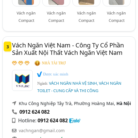
Vách ngăn
Vách ngăn
Vách ngăn
Vách ngăn
Compact
Compact
Compact
Compact
Vách Ngăn Việt Nam - Công Ty Cổ Phần
3
Sản Xuất Nội Thất Vách Ngăn Việt Nam
NHÀ TÀI TRỢ
Được xác minh
VÁCH NGĂN NHÀ VỆ SINH, VÁCH NGĂN
Ngành:
TOILET - CUNG CẤP VÀ THI CÔNG
Khu Công Nghiệp Tây Trà, Phường Hoàng Mai,
Hà Nội
0912 624 082
Hotline:
0912 624 082
vachngan@gmail.com