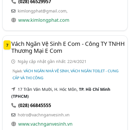
(028) 66529957
kimlongphat@gmail.com
,
www.kimlongphat.com
Vách Ngăn Vệ Sinh E Com - Công TY TNHH
7
Thương Mại E Com
Ngày cập nhật gần nhất: 22/4/2021
VÁCH NGĂN NHÀ VỆ SINH, VÁCH NGĂN TOILET - CUNG
Ngành:
CẤP VÀ THI CÔNG
17 Trần Văn Mười, H. Hóc Môn,
TP. Hồ Chí Minh
(TPHCM)
(028) 66845555
hotro@vachnganvesinh.vn
www.vachnganvesinh.vn