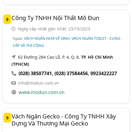
Công Ty TNHH Nội Thất Mô Đun
8
Ngày cập nhật gần nhất: 23/10/2023
VÁCH NGĂN NHÀ VỆ SINH, VÁCH NGĂN TOILET - CUNG
Ngành:
CẤP VÀ THI CÔNG
62 Đường 284 Cao Lỗ, P. 4, Q. 8,
TP. Hồ Chí Minh
(TPHCM)
(028) 38507741
,
(028) 37584456
,
0923422227
info@modun.com.vn
www.modun.com.vn
Vách Ngăn Gecko - Công Ty TNHH Xây
9
Dựng Và Thương Mại Gecko