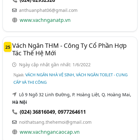
(024) 62932326
anthuanphat06@gmail.com
www.vachnganatp.vn
Vách Ngăn THM - Công Ty Cổ Phần Hợp
25
Tác Thế Hệ Mới
Ngày cập nhật gần nhất: 1/6/2022
VÁCH NGĂN NHÀ VỆ SINH, VÁCH NGĂN TOILET - CUNG
Ngành:
CẤP VÀ THI CÔNG
Lô 9 Ngõ 32 Linh Đường, P. Hoàng Liệt, Q. Hoàng Mai,
Hà Nội
(024) 36816049
,
0977264611
noithatsang.thehemoi@gmail.com
www.vachngancaocap.vn