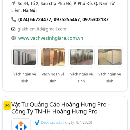
Số 34, Tổ 2, Sau chợ Phú Đô, P. Phú Đô, Q. Nam Từ
Liêm,
Hà Nội
(024) 66724477
,
0975255467
,
0975302187
giakhiem.ltd@gmail.com
www.vachvesinhgiare.com.vn
Vách ngăn vệ
Vách ngăn vệ
Vách ngăn vệ
Vách ngăn vệ
sinh
sinh
sinh
sinh
Vật Tư Quảng Cáo Hoàng Hưng Pro -
29
Công Ty TNHH Hoàng Hưng Pro
Được xác minh
(ngày: 9/4/2026)