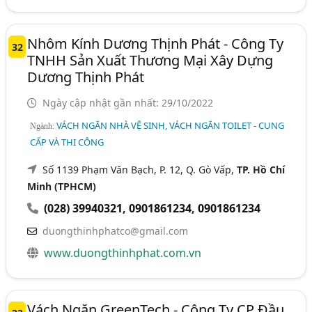
Nhôm Kính Dương Thịnh Phát - Công Ty
32
TNHH Sản Xuất Thương Mại Xây Dựng
Dương Thịnh Phát
Ngày cập nhật gần nhất: 29/10/2022
VÁCH NGĂN NHÀ VỆ SINH, VÁCH NGĂN TOILET - CUNG
Ngành:
CẤP VÀ THI CÔNG
Số 1139 Phạm Văn Bạch, P. 12, Q. Gò Vấp,
TP. Hồ Chí
Minh (TPHCM)
(028) 39940321
,
0901861234
,
0901861234
duongthinhphatco@gmail.com
www.duongthinhphat.com.vn
Vách Ngăn GreenTech - Công Ty CP Đầu