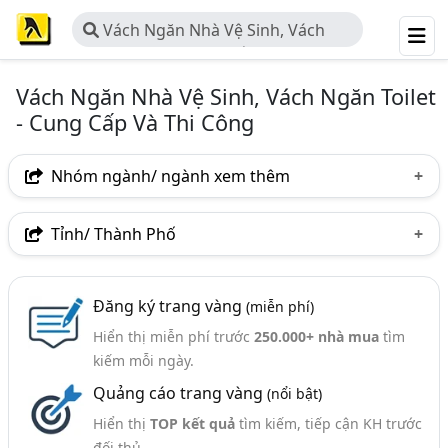
Vách Ngăn Nhà Vệ Sinh, Vách
Ngăn Toilet - Cung Cấp Và Thi Công
Vách Ngăn Nhà Vệ Sinh, Vách Ngăn Toilet
- Cung Cấp Và Thi Công
Nhóm ngành/ ngành xem thêm
Ngành nghề
Tỉnh/ Thành Phố
Vách Ngăn Nhà Vệ Sinh, Vách Ngăn Toilet - Cung Cấp
Hà Nội
TP. Hồ Chí Minh (TPHCM)
Đồng Nai
Và Thi Công
(89)
Đăng ký trang vàng
(miễn phí)
Tp. Đà Nẵng
Bắc Ninh
Quảng Ninh
Ngành xem thêm
Hiển thị miễn phí trước
250.000+ nhà mua
tìm
Thanh Hóa
Quảng Bình
kiếm mỗi ngày.
Vách Ngăn - Cung Cấp Và Thi Công (153)
Quảng cáo trang vàng
(nổi bật)
Vách Ngăn Phòng, Vách Ngăn Di Động (83)
Hiển thị
TOP kết quả
tìm kiếm, tiếp cận KH trước
Vách Ngăn Văn Phòng (Bằng Gỗ Nỉ, Nhựa, Mica,..) (64)
đối thủ.