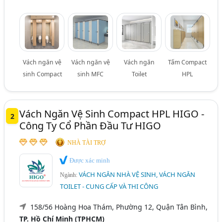
Vách ngăn vệ
Vách ngăn vệ
Vách ngăn
Tấm Compact
sinh Compact
sinh MFC
Toilet
HPL
Vách Ngăn Vệ Sinh Compact HPL HIGO -
2
Công Ty Cổ Phần Đầu Tư HIGO
NHÀ TÀI TRỢ
Được xác minh
VÁCH NGĂN NHÀ VỆ SINH, VÁCH NGĂN
Ngành:
TOILET - CUNG CẤP VÀ THI CÔNG
158/56 Hoàng Hoa Thám, Phường 12, Quận Tân Bình,
TP. Hồ Chí Minh (TPHCM)