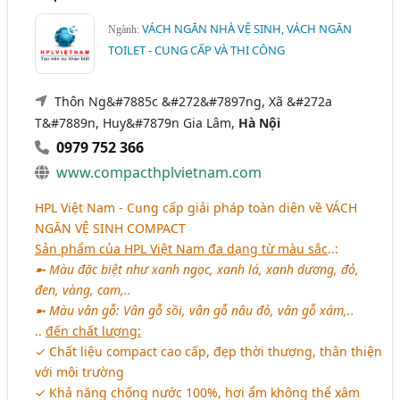
VÁCH NGĂN NHÀ VỆ SINH, VÁCH NGĂN
Ngành:
TOILET - CUNG CẤP VÀ THI CÔNG
Thôn Ng&#7885c &#272&#7897ng, Xã &#272a
T&#7889n, Huy&#7879n Gia Lâm,
Hà Nội
0979 752 366
www.compacthplvietnam.com
HPL Việt Nam - Cung cấp giải pháp toàn diện về
VÁCH
NGĂN VỆ SINH COMPACT
Sản phẩm của HPL Việt Nam đa dạng từ màu sắc
..:
➼ Màu đặc biệt như xanh ngọc, xanh lá, xanh dương, đỏ,
đen, vàng, cam,..
➼ Màu vân gỗ: Vân gỗ sồi, vân gỗ nâu đỏ, vân gỗ xám,..
..
đến chất lượng:
✓ Chất liệu compact cao cấp, đẹp thời thượng, thân thiện
với môi trường
✓ Khả năng chống nước 100%, hơi ẩm không thể xâm