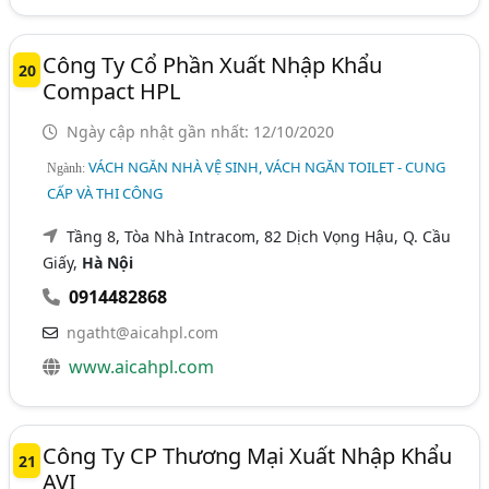
Công Ty Cổ Phần Xuất Nhập Khẩu
20
Compact HPL
Ngày cập nhật gần nhất: 12/10/2020
VÁCH NGĂN NHÀ VỆ SINH, VÁCH NGĂN TOILET - CUNG
Ngành:
CẤP VÀ THI CÔNG
Tầng 8, Tòa Nhà Intracom, 82 Dịch Vọng Hậu, Q. Cầu
Giấy,
Hà Nội
0914482868
ngatht@aicahpl.com
www.aicahpl.com
Công Ty CP Thương Mại Xuất Nhập Khẩu
21
AVI