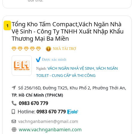
Vách Ngăn Composite, Vách Ngăn Nhựa (Compact,
PVC,..) (44)
Tổng Kho Tấm Compact,Vách Ngăn Nhà
1
Vệ Sinh - Công Ty TNHH Xuất Nhập Khẩu
Thương Mại Ba Miền
NHÀ TÀI TRỢ
Được xác minh
VÁCH NGĂN NHÀ VỆ SINH, VÁCH NGĂN
Ngành:
TOILET - CUNG CẤP VÀ THI CÔNG
Số 256/16D, Đường TX25, Khu Phố 2, Phường Thới An,
TP. Hồ Chí Minh (TPHCM)
0983 670 779
Hotline:
0983 670 779
vachnganbamien@gmail.com
www.vachnganbamien.com