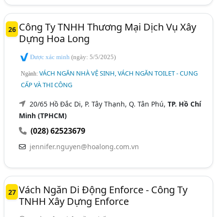
Công Ty TNHH Thương Mại Dịch Vụ Xây
26
Dựng Hoa Long
Được xác minh
(ngày: 5/5/2025)
VÁCH NGĂN NHÀ VỆ SINH, VÁCH NGĂN TOILET - CUNG
Ngành:
CẤP VÀ THI CÔNG
20/65 Hồ Đắc Di, P. Tây Thạnh, Q. Tân Phú,
TP. Hồ Chí
Minh (TPHCM)
(028) 62523679
jennifer.nguyen@hoalong.com.vn
Vách Ngăn Di Động Enforce - Công Ty
27
TNHH Xây Dựng Enforce