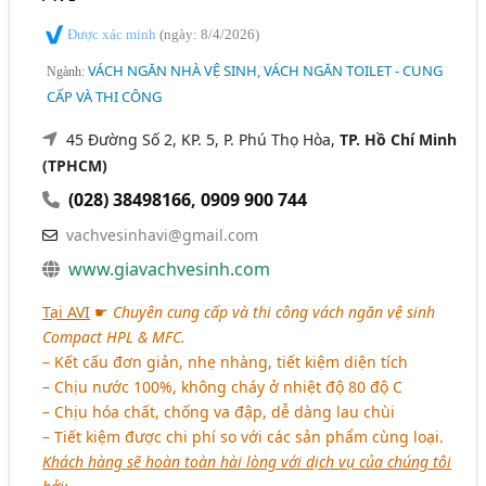
Được xác minh
(ngày: 8/4/2026)
VÁCH NGĂN NHÀ VỆ SINH, VÁCH NGĂN TOILET - CUNG
Ngành:
CẤP VÀ THI CÔNG
45 Đường Số 2, KP. 5, P. Phú Thọ Hòa,
TP. Hồ Chí Minh
(TPHCM)
(028) 38498166
,
0909 900 744
vachvesinhavi@gmail.com
www.giavachvesinh.com
Tại AVI
☛
Chuyên cung cấp và thi công vách ngăn vệ sinh
Compact HPL & MFC.
– Kết cấu đơn giản, nhẹ nhàng, tiết kiệm diện tích
– Chịu nước 100%, không cháy ở nhiệt độ 80 độ C
– Chịu hóa chất, chống va đập, dễ dàng lau chùi
– Tiết kiệm được chi phí so với các sản phẩm cùng loại.
Khách hàng sẽ hoàn toàn hài lòng với dịch vụ của chúng tôi