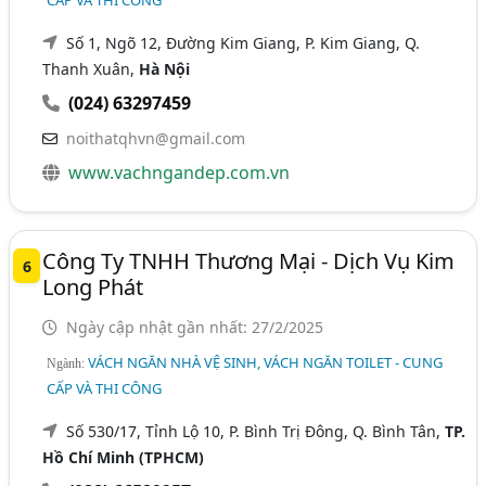
CẤP VÀ THI CÔNG
Số 1, Ngõ 12, Đường Kim Giang, P. Kim Giang, Q.
Thanh Xuân,
Hà Nội
(024) 63297459
noithatqhvn@gmail.com
www.vachngandep.com.vn
Công Ty TNHH Thương Mại - Dịch Vụ Kim
6
Long Phát
Ngày cập nhật gần nhất: 27/2/2025
VÁCH NGĂN NHÀ VỆ SINH, VÁCH NGĂN TOILET - CUNG
Ngành:
CẤP VÀ THI CÔNG
Số 530/17, Tỉnh Lộ 10, P. Bình Trị Đông, Q. Bình Tân,
TP.
Hồ Chí Minh (TPHCM)