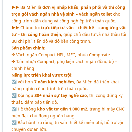
►► Ba Miền là
đơn vị nhập khẩu, phân phối và thi công
trọn gói vách ngăn nhà vệ sinh – vách ngăn toilet
cho
công trình dân dụng và công nghiệp trên toàn quốc.
►► Chúng tôi
trực tiếp tư vấn – thiết kế – cung ứng vật
tư – thi công hoàn thiện
, giúp chủ đầu tư và nhà thầu tối
ưu chi phí, tiến độ và độ bền công trình.
Sản phẩm chính
:
✤ Vách ngăn Compact HPL, MFC, nhựa Composite
✤ Tấm nhựa Compact, phụ kiện vách ngăn đồng bộ –
chính hãng
Năng lực triển khai vượt trội
:
☑ Với hơn
7 năm kinh nghiệm
, Ba Miền đã triển khai
hàng nghìn công trình trên toàn quốc.
☑ Đội ngũ
30+ nhân sự tay nghề cao
, thi công đúng kỹ
thuật, đảm bảo tiến độ.
☑ Hệ thống
kho vật tư gần 1.000 m2
, trang bị máy CNC
hiện đại, chủ động nguồn hàng.
☑ Bảo hành rõ ràng, tư vấn thiết kế miễn phí, hỗ trợ vận
chuyển dự án lớn.