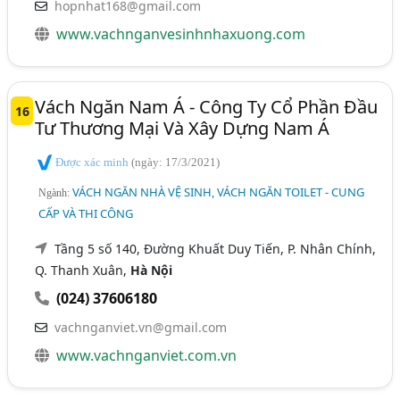
hopnhat168@gmail.com
www.vachnganvesinhnhaxuong.com
Vách Ngăn Nam Á - Công Ty Cổ Phần Đầu
16
Tư Thương Mại Và Xây Dựng Nam Á
Được xác minh
(ngày: 17/3/2021)
VÁCH NGĂN NHÀ VỆ SINH, VÁCH NGĂN TOILET - CUNG
Ngành:
CẤP VÀ THI CÔNG
Tầng 5 số 140, Đường Khuất Duy Tiến, P. Nhân Chính,
Q. Thanh Xuân,
Hà Nội
(024) 37606180
vachnganviet.vn@gmail.com
www.vachnganviet.com.vn