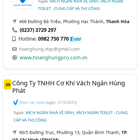
VÁCH NGĂN NHÀ VỆ SINH, VÁCH NGĂN
Ngành:
TOILET - CUNG CẤP VÀ THI CÔNG
468 Đường Bà Triệu, Phường Hạc Thành,
Thanh Hóa
(0237) 3729 297
Hotline:
0982 750 770
hoanghung.vtqc@gmail.com
www.hoanghungpro.com.vn
Công Ty TNHH Cơ Khí Vách Ngăn Hùng
30
Phát
Được xác minh
(ngày: 27/3/2025)
VÁCH NGĂN NHÀ VỆ SINH, VÁCH NGĂN TOILET - CUNG
Ngành:
CẤP VÀ THI CÔNG
96/5 Đường Trục, Phường 13, Quận Bình Thạnh,
TP.
Hồ Chí Minh (TPHCM)