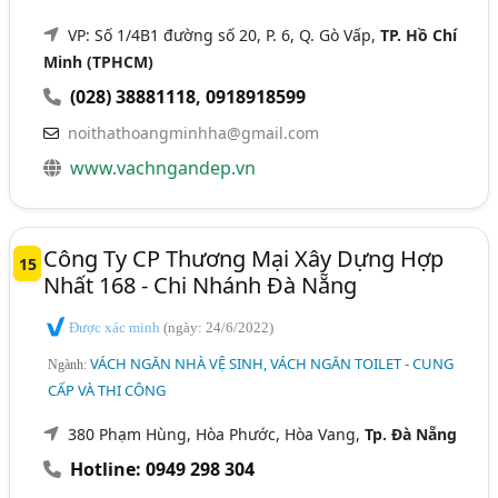
VP: Số 1/4B1 đường số 20, P. 6, Q. Gò Vấp,
TP. Hồ Chí
Minh (TPHCM)
(028) 38881118
,
0918918599
noithathoangminhha@gmail.com
www.vachngandep.vn
Công Ty CP Thương Mại Xây Dựng Hợp
15
Nhất 168 - Chi Nhánh Đà Nẵng
Được xác minh
(ngày: 24/6/2022)
VÁCH NGĂN NHÀ VỆ SINH, VÁCH NGĂN TOILET - CUNG
Ngành:
CẤP VÀ THI CÔNG
380 Phạm Hùng, Hòa Phước, Hòa Vang,
Tp. Đà Nẵng
Hotline: 0949 298 304