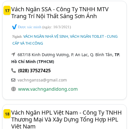
Vách Ngăn SSA - Công Ty TNHH MTV
17
Trang Trí Nội Thất Sáng Sơn Ánh
Được xác minh
(ngày: 16/3/2021)
VÁCH NGĂN NHÀ VỆ SINH, VÁCH NGĂN TOILET - CUNG
Ngành:
CẤP VÀ THI CÔNG
687/18 Kinh Dương Vương, P. An Lạc, Q. Bình Tân,
TP.
Hồ Chí Minh (TPHCM)
(028) 37527425
vachnganssa@gmail.com
www.vachngandidong.com
Vách Ngăn HPL Việt Nam - Công Ty TNHH
18
Thương Mại Và Xây Dựng Tổng Hợp HPL
Việt Nam