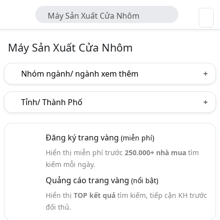
Máy Sản Xuất Cửa Nhôm
Máy Sản Xuất Cửa Nhôm
Nhóm ngành/ ngành xem thêm
Ngành nghề
Tỉnh/ Thành Phố
Máy Sản Xuất Cửa Nhôm
(26)
Hà Nội
TP. Hồ Chí Minh (TPHCM)
Quảng Ninh
Ngành xem thêm
Đăng ký trang vàng
(miễn phí)
Hiển thị miễn phí trước
250.000+ nhà mua
tìm
Cửa - Máy Và Thiết Bị Sản Xuất (31)
kiếm mỗi ngày.
Quảng cáo trang vàng
(nổi bật)
Hiển thị
TOP kết quả
tìm kiếm, tiếp cận KH trước
đối thủ.