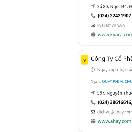
Số 80, Ngõ 444, Đ
(024) 22421907
kyara@vnn.vn
www.kyara.com
Công Ty Cổ Ph
9
Ngày cập nhật gầ
QUAY PHIM, CHỤ
Ngành:
Số 9 Nguyễn Thượ
(024) 38616616
dichvu@ahay.com
www.ahay.com