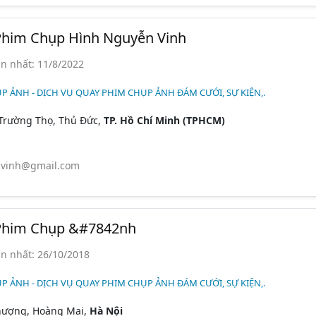
Phim Chụp Hình Nguyễn Vinh
n nhất: 11/8/2022
P ẢNH - DỊCH VỤ QUAY PHIM CHỤP ẢNH ĐÁM CƯỚI, SỰ KIỆN,.
Trường Thọ, Thủ Đức,
TP. Hồ Chí Minh (TPHCM)
vinh@gmail.com
Phim Chụp &#7842nh
n nhất: 26/10/2018
P ẢNH - DỊCH VỤ QUAY PHIM CHỤP ẢNH ĐÁM CƯỚI, SỰ KIỆN,.
hượng, Hoàng Mai,
Hà Nội