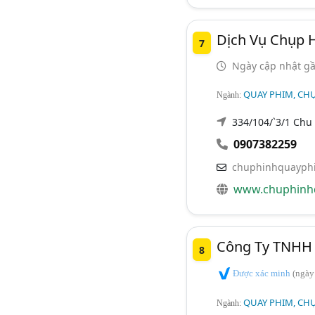
Dịch Vụ Chụp 
7
Ngày cập nhật gầ
QUAY PHIM, CHỤ
Ngành:
334/104/`3/1 Chu
0907382259
chuphinhquayph
www.chuphinh
Công Ty TNHH 
8
Được xác minh
(ngày
QUAY PHIM, CHỤ
Ngành: