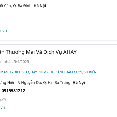
ội Cấn, Q. Ba Đình,
Hà Nội
.vn
ần Thương Mại Và Dịch Vụ AHAY
n nhất: 5/4/2025
P ẢNH - DỊCH VỤ QUAY PHIM CHỤP ẢNH ĐÁM CƯỚI, SỰ KIỆN,.
ng Hiền, P. Nguyễn Du, Q. Hai Bà Trưng,
Hà Nội
,
0915581212
.vn
.vn