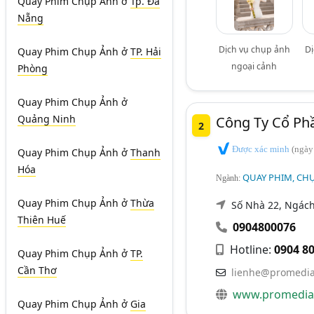
Quay Phim Chụp Ảnh
ở
Tp. Đà
Nẵng
Dịch vụ chụp ảnh
Dị
Quay Phim Chụp Ảnh
ở
TP. Hải
ngoại cảnh
Phòng
Quay Phim Chụp Ảnh
ở
Quảng Ninh
Công Ty Cổ Ph
2
Được xác minh
(ngày
Quay Phim Chụp Ảnh
ở
Thanh
Hóa
QUAY PHIM, CHỤ
Ngành:
Quay Phim Chụp Ảnh
ở
Thừa
Số Nhà 22, Ngách
Thiên Huế
0904800076
Hotline:
0904 80
Quay Phim Chụp Ảnh
ở
TP.
Cần Thơ
lienhe@promedia
www.promedia
Quay Phim Chụp Ảnh
ở
Gia