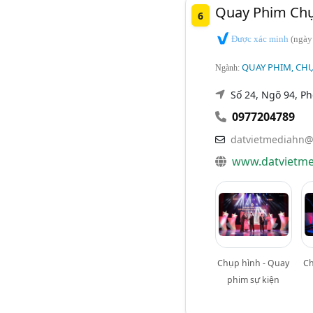
Quay Phim Chụp
6
Được xác minh
(ngày
QUAY PHIM, CHỤ
Ngành:
Số 24, Ngõ 94, P
0977204789
datvietmediahn@
www.datvietme
Chụp hình - Quay
Ch
phim sự kiện