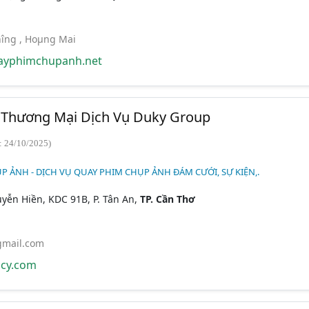
­îng , Hoµng Mai
ayphimchupanh.net
Thương Mại Dịch Vụ Duky Group
: 24/10/2025)
P ẢNH - DỊCH VỤ QUAY PHIM CHỤP ẢNH ĐÁM CƯỚI, SỰ KIỆN,.
uyễn Hiền, KDC 91B, P. Tân An,
TP. Cần Thơ
mail.com
cy.com