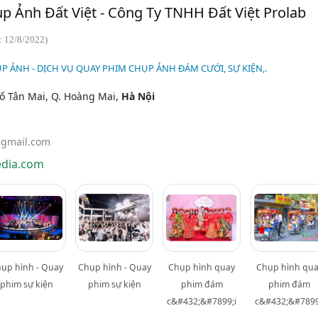
 Ảnh Đất Việt - Công Ty TNHH Đất Việt Prolab
: 12/8/2022)
P ẢNH - DỊCH VỤ QUAY PHIM CHỤP ẢNH ĐÁM CƯỚI, SỰ KIỆN,.
hố Tân Mai, Q. Hoàng Mai,
Hà Nội
gmail.com
dia.com
ụp hình - Quay
Chụp hình - Quay
Chụp hình quay
Chụp hình qua
phim sự kiện
phim sự kiện
phim đám
phim đám
c&#432;&#7899;i
c&#432;&#7899