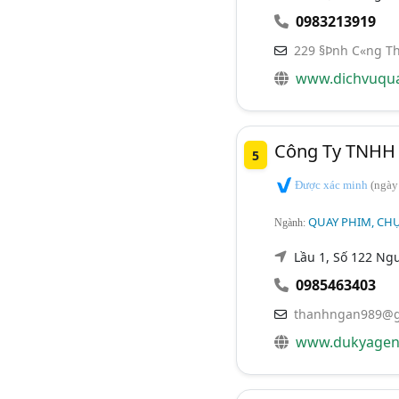
0983213919
229 §Þnh C«ng Th
www.dichvuqu
Công Ty TNHH 
5
Được xác minh
(ngày
QUAY PHIM, CHỤ
Ngành:
Lầu 1, Số 122 Ng
0985463403
thanhngan989@g
www.dukyagen