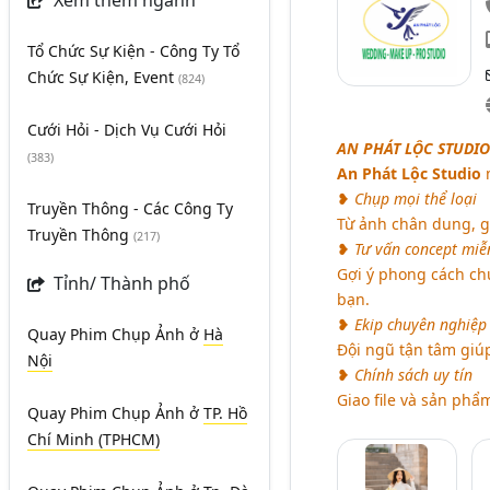
Xem thêm ngành
Tổ Chức Sự Kiện - Công Ty Tổ
Chức Sự Kiện, Event
(824)
Cưới Hỏi - Dịch Vụ Cưới Hỏi
AN PHÁT LỘC STUDIO
(383)
An Phát Lộc Studio
m
❥
Chụp mọi thể loại
Truyền Thông - Các Công Ty
Từ ảnh chân dung, gi
Truyền Thông
(217)
❥
Tư vấn concept miễ
Gợi ý phong cách ch
Tỉnh/ Thành phố
bạn.
❥
Ekip chuyên nghiệp
Quay Phim Chụp Ảnh
ở
Hà
Đội ngũ tận tâm giúp
Nội
❥
Chính sách uy tín
Giao file và sản phẩ
Quay Phim Chụp Ảnh
ở
TP. Hồ
Chí Minh (TPHCM)