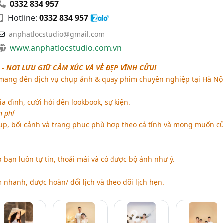
0332 834 957
Hotline:
0332 834 957
anphatlocstudio@gmail.com
www.anphatlocstudio.com.vn
 - NƠI LƯU GIỮ CẢM XÚC VÀ VẺ ĐẸP VĨNH CỬU!
ang đến dịch vụ chụp ảnh & quay phim chuyên nghiệp tại Hà Nội
a đình, cưới hỏi đến lookbook, sự kiện.
n phí
ụp, bối cảnh và trang phục phù hợp theo cá tính và mong muốn c
 bạn luôn tự tin, thoải mái và có được bộ ảnh như ý.
m nhanh, được hoàn/ đổi lịch và theo dõi lịch hẹn.