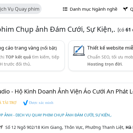
ịch Vụ Quay phim
Danh mục Ngành nghề
Q
n,.
phim Chụp ảnh Đám Cưới, Sự Kiện,.
[có
61
g cáo trang vàng
Thiết kế website mi
(nổi bật)
thị
TOP kết quả
tìm kiếm, tiếp
Chuẩn SEO, tối ưu mob
H trước đối thủ.
Hosting trọn đời
.
udio - Hộ Kinh Doanh Ảnh Viện Áo Cưới An Phát 
Được xác minh
 TÀI TRỢ
P ẢNH - DỊCH VỤ QUAY PHIM CHỤP ẢNH ĐÁM CƯỚI, SỰ KIỆN,.
Số 12 Ngõ 902/18 Kim Giang, Thôn Vực, Phường Thanh Liệt,
Hà 