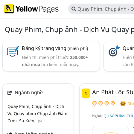
Quay Phim, Chụp ảnh - D
Chụp ảnh Đám Cưới, Sự Kiệ
Quay Phim, Chụp ảnh - Dịch Vụ Quay 
Đăng ký trang vàng
Quản
(miễn phí)
Hiển thị miễn phí trước
250.000+
Hiển 
nhà mua
tìm kiếm mỗi ngày.
cận K
An Phát Lộc St
Ngành nghề
1
NHÀ
Quay Phim, Chụp ảnh - Dịch
Vụ Quay phim Chụp ảnh Đám
QUAY PHIM, CHỤ
Ngành:
Cưới, Sự Kiện,.
(61)