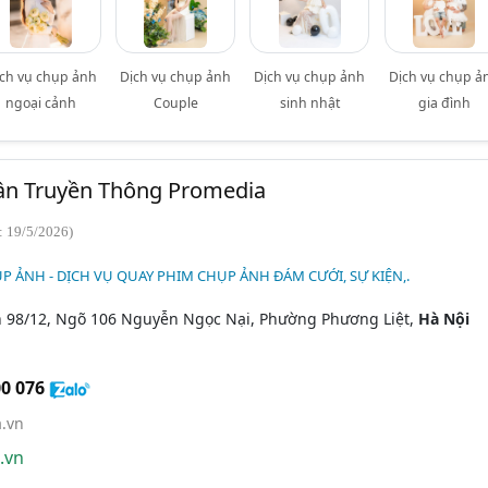
ch vụ chụp ảnh
Dịch vụ chụp ảnh
Dịch vụ chụp ảnh
Dịch vụ chụp ả
ngoại cảnh
Couple
sinh nhật
gia đình
ần Truyền Thông Promedia
: 19/5/2026)
P ẢNH - DỊCH VỤ QUAY PHIM CHỤP ẢNH ĐÁM CƯỚI, SỰ KIỆN,.
 98/12, Ngõ 106 Nguyễn Ngọc Nại, Phường Phương Liệt,
Hà Nội
0 076
.vn
.vn